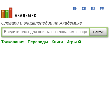
EN
DE
ES
FR
academic.ru
Словари и энциклопедии на Академике
Найти!
Толкования
Переводы
Книги
Игры ⚽