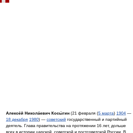
Алексе́й Никола́евич Косы́гин
(
21 февраля (
5 марта
)
1904
—
18 декабря
1980
) —
советский
государственный и партийный
деятель. Глава правительства на протяжении 16 лет, дольше
всех в истории царской, советской и постсоветской России. В