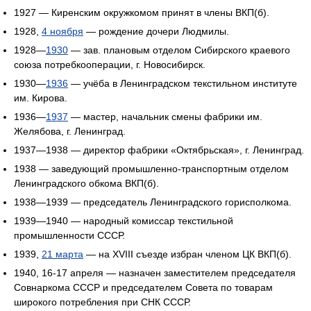
1927 — Киренским окружкомом принят в члены ВКП(б).
1928,
4 ноября
— рождение дочери Людмилы.
1928—
1930
— зав. плановым отделом Сибирского краевого
союза потребкооперации, г. Новосибирск.
1930—
1936
— учёба в Ленинградском текстильном институте
им. Кирова.
1936—
1937
— мастер, начальник смены фабрики им.
Желябова, г. Ленинград.
1937—1938 — директор фабрики «Октябрьская», г. Ленинград.
1938 — заведующий промышленно-транспортным отделом
Ленинградского обкома ВКП(б).
1938—1939 — председатель Ленинградского горисполкома.
1939—1940 — народный комиссар текстильной
промышленности СССР.
1939,
21 марта
— на XVIII съезде избран членом ЦК ВКП(б).
1940, 16-17 апреля — назначен заместителем председателя
Совнаркома СССР и председателем Совета по товарам
широкого потребления при СНК СССР.