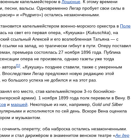
военным
капельмейстером
в
Лошонце
.
К
этому
времени
и
,
песни
,
вальсы
.
Одновременно
Легар
пробует
свои
силы
в
ирасир
»
и
«
Родриго
»)
остались
незаконченными
.
становится
капельмейстером
военно
-
морского
оркестра
в
Поле
ась
на
свет
его
первая
опера
, «
Кукушка
» (
Kukuschka
),
на
ский
ссыльный
Алексей
и
его
возлюбленная
Татьяна
—
с
й
ссылки
на
запад
,
но
трагически
гибнут
в
пути
.
Оперу
поставил
еман
,
премьера
состоялась
27
ноября
1896
года
.
Публика
сенсации
опера
не
произвела
,
однако
газеты
уже
тогда
[
1
]
»
автора
. «
Кукушку
»
позднее
ставили
,
также
с
умеренным
.
Впоследствии
Легар
предложил
новую
редакцию
этой
,
но
большого
успеха
не
добился
и
на
этот
раз
.
занял
его
место
,
став
капельмейстером
3
-
го
боснийско
-
енгерской
армии
).
1
ноября
1899
года
полк
перевели
в
Вену
.
В
сов
и
маршей
.
Некоторые
из
них
,
например
,
Gold
und
Silber
пулярными
и
исполняются
по
сей
день
.
Вскоре
Вена
оценила
тором
и
музыкантом
.
и
сочинить
оперетту
;
оба
наброска
остались
незаконченными
.
рмии
и
стал
дирижёром
в
знаменитом
венском
театре
«
Ан
дер