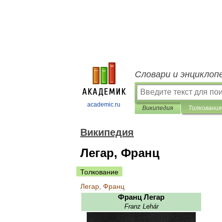
Словари и энциклоп
academic.ru
Википедия
Толкования
Википедия
Легар, Франц
Толкование
Легар
,
Франц
Франц
Легар
Franz
Lehár