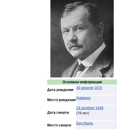
Основная
информация
30
апреля
1870
Дата
рождения
Комарно
Место
рождения
24
октября
1948
Дата
смерти
(
78
лет
)
Бад
-
Ишль
Место
смерти