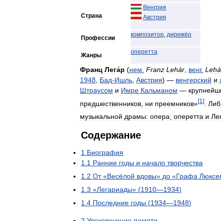
Венгрия
Страна
Австрия
композитор
,
дирижёр
Профессии
оперетта
Жанры
Франц
Лега́р
(
нем
.
Franz
Lehár
,
венг
.
Lehá
1948
,
Бад
-
Ишль
,
Австрия
) —
венгерский
и
Штраусом
и
Имре
Кальманом
—
крупнейш
[
1
]
предшественников
,
ни
преемников
»
.
Либ
музыкальной
драмы:
опера
,
оперетта
и
Ле
Содержание
1
Биография
1
.
1
Ранние
годы
и
начало
творчества
1
.
2
От
«
Весёлой
вдовы
»
до
«
Графа
Люксе
1
.
3
«
Легариады
» (
1910
—
1934
)
1
.
4
Последние
годы
(
1934
—
1948
)
2
Увековечение
памяти