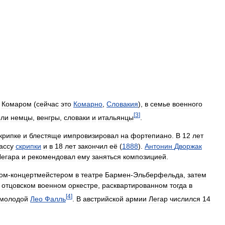
Комаром
(
сейчас
это
Комарно
,
Словакия
),
в
семье
военного
[
3
]
ли
немцы
,
венгры
,
словаки
и
итальянцы
.
крипке
и
блестяще
импровизировал
на
фортепиано
.
В
12
лет
ассу
скрипки
и
в
18
лет
закончил
её
(
1888
).
Антонин
Дворжак
Легара
и
рекомендовал
ему
заняться
композицией
.
чом
-
концертмейстером
в
театре
Бармен
-
Эльберфельда
,
затем
отцовском
военном
оркестре
,
расквартированном
тогда
в
[
4
]
молодой
Лео
Фалль
.
В
австрийской
армии
Легар
числился
14