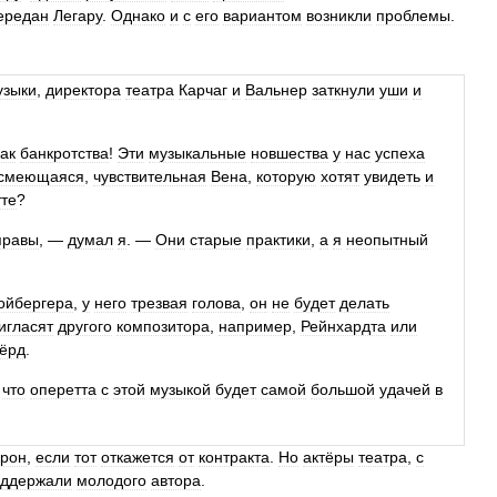
ередан
Легару
.
Однако
и
с
его
вариантом
возникли
проблемы
.
узыки
,
директора
театра
Карчаг
и
Вальнер
заткнули
уши
и
ак
банкротства
!
Эти
музыкальные
новшества
у
нас
успеха
смеющаяся
,
чувствительная
Вена
,
которую
хотят
увидеть
и
те
?
правы
, —
думал
я
. —
Они
старые
практики
,
а
я
неопытный
ойбергера
,
у
него
трезвая
голова
,
он
не
будет
делать
игласят
другого
композитора
,
например
,
Рейнхардта
или
вёрд
.
—
что
оперетта
с
этой
музыкой
будет
самой
большой
удачей
в
крон
,
если
тот
откажется
от
контракта
.
Но
актёры
театра
,
с
оддержали
молодого
автора
.