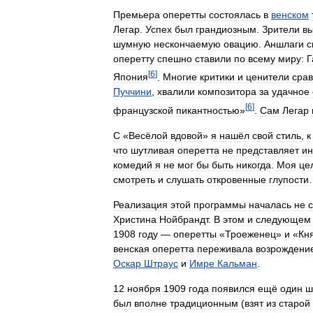
Премьера
оперетты
состоялась
в
венском
Легар
.
Успех
был
грандиозным
.
Зрители
в
шумную
нескончаемую
овацию
.
Аншлаги
с
оперетту
спешно
ставили
по
всему
миру:
Г
[
6
]
Япония
.
Многие
критики
и
ценители
сра
Пуччини
,
хвалили
композитора
за
удачное
[
6
]
французской
пикантностью
»
.
Сам
Легар
С
«
Весёлой
вдовой
»
я
нашёл
свой
стиль
,
к
что
шутливая
оперетта
не
представляет
ин
комедий
я
не
мог
бы
быть
никогда
.
Моя
це
смотреть
и
слушать
откровенные
глупости
Реализация
этой
программы
началась
не
с
Христина
Нойбрандт
.
В
этом
и
следующем
1908
году
—
оперетты
«
Троеженец
»
и
«
Кн
венская
оперетта
переживала
возрождени
Оскар
Штраус
и
Имре
Кальман
.
12
ноября
1909
года
появился
ещё
один
ш
был
вполне
традиционным
(
взят
из
старой