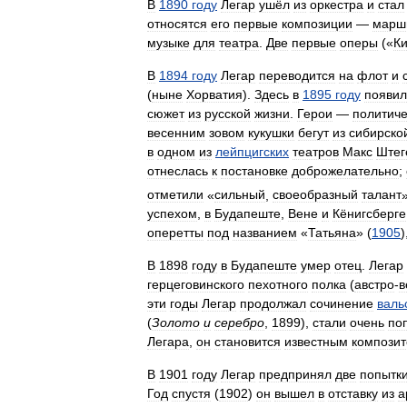
В
1890
году
Легар
ушёл
из
оркестра
и
стал
относятся
его
первые
композиции
—
марш
музыке
для
театра
.
Две
первые
оперы
(«
К
В
1894
году
Легар
переводится
на
флот
и
(
ныне
Хорватия
).
Здесь
в
1895
году
появил
сюжет
из
русской
жизни
.
Герои
—
политиче
весенним
зовом
кукушки
бегут
из
сибирско
в
одном
из
лейпцигских
театров
Макс
Штег
отнеслась
к
постановке
доброжелательно
;
отметили
«
сильный
,
своеобразный
талант
успехом
,
в
Будапеште
,
Вене
и
Кёнигсберге
оперетты
под
названием
«
Татьяна
» (
1905
)
В
1898
году
в
Будапеште
умер
отец
.
Легар
герцеговинского
пехотного
полка
(
австро
-
в
эти
годы
Легар
продолжал
сочинение
валь
(
Золото
и
серебро
,
1899
),
стали
очень
по
Легара
,
он
становится
известным
компози
В
1901
году
Легар
предпринял
две
попытк
Год
спустя
(
1902
)
он
вышел
в
отставку
из
а