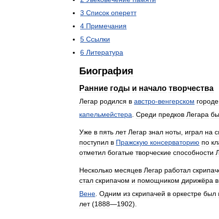
3
Список
оперетт
4
Примечания
5
Ссылки
6
Литература
Биография
Ранние
годы
и
начало
творчества
Легар
родился
в
австро
-
венгерском
городе
капельмейстера
.
Среди
предков
Легара
бы
Уже
в
пять
лет
Легар
знал
ноты
,
играл
на
с
поступил
в
Пражскую
консерваторию
по
кл
отметил
богатые
творческие
способности
Несколько
месяцев
Легар
работал
скрипа
стал
скрипачом
и
помощником
дирижёра
в
Вене
.
Одним
из
скрипачей
в
оркестре
был
лет
(
1888
—
1902
).