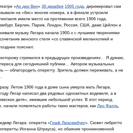
театре
«
Ан
дер
Вин
»
30
декабря
1905
года
,
дирижировал
сам
ызывали
на
«
бис
»
многие
номера
,
а
в
финале
устроили
пектакля
имели
место
на
протяжении
всего
1906
года
,
амбург
,
Берлин
,
Париж
,
Лондон
,
Россия
,
США
,
даже
Цейлон
и
внивали
музыку
Легара
начала
1900
-
х
с
лучшими
творениями
сочетание
венского
стиля
«
со
славянской
меланхолией
и
позднее
пояснил:
которому
стремился
в
предыдущих
произведениях
…
Я
думаю
,
тереса
для
сегодняшней
публики
…
Автором
музыкальных
ль
—
облагородить
оперетту
.
Зритель
должен
переживать
,
а
не
…
разу
.
Летом
1906
года
в
доме
сына
умерла
мать
Легара
,
году
Легар
написал
два
рядовых
одноактных
водевиля
,
а
в
яжеское
дитя
»,
имевшие
небольшой
успех
.
В
этот
период
е
,
начали
появляться
работы
таких
мастеров
,
как
Лео
Фалль
,
едевр
Легара:
оперетта
«
Граф
Люксембург
».
Сюжет
либретто
оперетты
Иоганна
Штрауса
),
но
обаяние
проникновенной