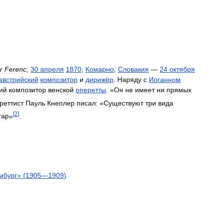
r
Ferenc
;
30
апреля
1870
,
Комарно
,
Словакия
—
24
октября
австрийский
композитор
и
дирижёр
.
Наряду
с
Иоганном
ий
композитор
венской
оперетты
. «
Он
не
имеет
ни
прямых
реттист
Пауль
Кнеплер
писал:
«
Существуют
три
вида
[
2
]
гар
»
.
мбург
» (
1905
—
1909
)