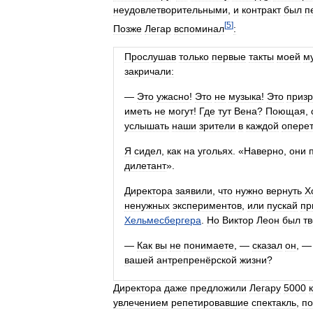
неудовлетворительными
,
и
контракт
был
п
[
5
]
Позже
Легар
вспоминал
:
Прослушав
только
первые
такты
моей
м
закричали:
—
Это
ужасно
!
Это
не
музыка
!
Это
призр
иметь
не
могут
!
Где
тут
Вена
?
Поющая
,
услышать
наши
зрители
в
каждой
оперет
Я
сидел
,
как
на
угольях
. «
Наверно
,
они
дилетант
».
Директора
заявили
,
что
нужно
вернуть
Х
ненужных
экспериментов
,
или
пускай
пр
Хельмесбергера
.
Но
Виктор
Леон
был
т
—
Как
вы
не
понимаете
, —
сказал
он
, 
вашей
антрепренёрской
жизни
?
Директора
даже
предложили
Легару
5000
увлечением
репетировавшие
спектакль
,
п