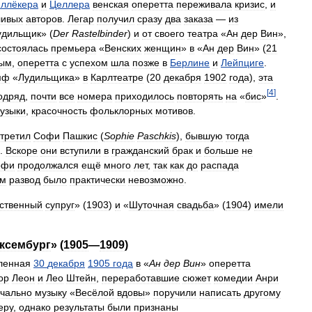
ллёкера
и
Целлера
венская
оперетта
переживала
кризис
,
и
ливых
авторов
.
Легар
получил
сразу
два
заказа
—
из
удильщик
» (
Der
Rastelbinder
)
и
от
своего
театра
«
Ан
дер
Вин
»,
состоялась
премьера
«
Венских
женщин
»
в
«
Ан
дер
Вин
» (
21
ным
,
оперетта
с
успехом
шла
позже
в
Берлине
и
Лейпциге
.
мф
«
Лудильщика
»
в
Карлтеатре
(
20
декабря
1902
года
),
эта
[
4
]
одряд
,
почти
все
номера
приходилось
повторять
на
«
бис
»
.
узыки
,
красочность
фольклорных
мотивов
.
стретил
Софи
Пашкис
(
Sophie
Paschkis
),
бывшую
тогда
).
Вскоре
они
вступили
в
гражданский
брак
и
больше
не
офи
продолжался
ещё
много
лет
,
так
как
до
распада
ам
развод
было
практически
невозможно
.
ственный
супруг
» (
1903
)
и
«
Шуточная
свадьба
» (
1904
)
имели
ксембург
» (
1905
—
1909
)
ленная
30
декабря
1905
года
в
«
Ан
дер
Вин
»
оперетта
ор
Леон
и
Лео
Штейн
,
переработавшие
сюжет
комедии
Анри
чально
музыку
«
Весёлой
вдовы
»
поручили
написать
другому
еру
,
однако
результаты
были
признаны