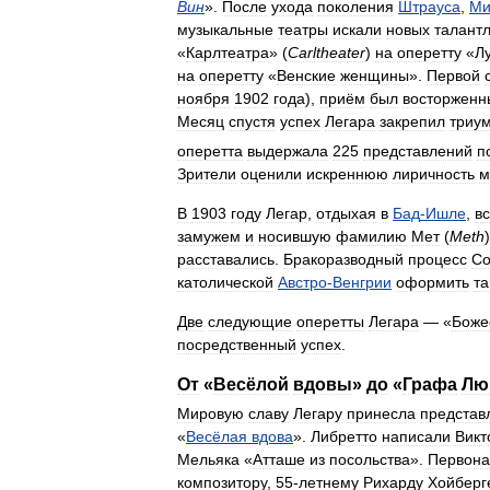
Вин
».
После
ухода
поколения
Штрауса
,
Ми
музыкальные
театры
искали
новых
талант
«
Карлтеатра
» (
Carltheater
)
на
оперетту
«
Л
на
оперетту
«
Венские
женщины
».
Первой
ноября
1902
года
),
приём
был
восторжен
Месяц
спустя
успех
Легара
закрепил
триу
оперетта
выдержала
225
представлений
п
Зрители
оценили
искреннюю
лиричность
м
В
1903
году
Легар
,
отдыхая
в
Бад
-
Ишле
,
в
замужем
и
носившую
фамилию
Мет
(
Meth
расставались
.
Бракоразводный
процесс
С
католической
Австро
-
Венгрии
оформить
т
Две
следующие
оперетты
Легара
— «
Боже
посредственный
успех
.
От
«
Весёлой
вдовы
»
до
«
Графа
Лю
Мировую
славу
Легару
принесла
представ
«
Весёлая
вдова
».
Либретто
написали
Викт
Мельяка
«
Атташе
из
посольства
».
Первона
композитору
,
55
-
летнему
Рихарду
Хойберг