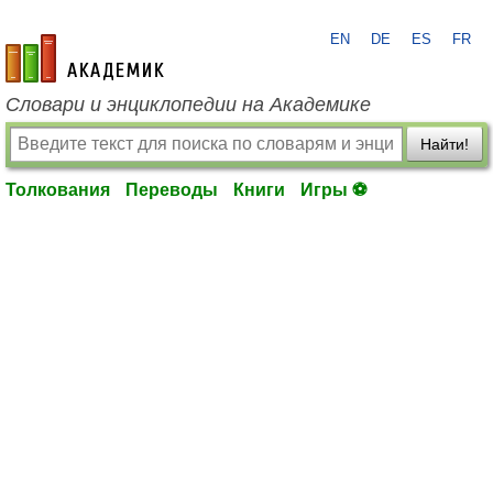
EN
DE
ES
FR
academic.ru
Словари и энциклопедии на Академике
Найти!
Толкования
Переводы
Книги
Игры ⚽