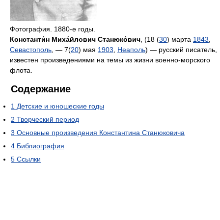
Фотография. 1880-е годы.
Константи́н Миха́йлович Станюко́вич
, (18 (
30
) марта
1843
,
Севастополь
, — 7(
20
) мая
1903
,
Неаполь
) — русский писатель,
известен произведениями на темы из жизни военно-морского
флота.
Содержание
1
Детские и юношеские годы
2
Творческий период
3
Основные произведения Константина Станюковича
4
Библиография
5
Ссылки