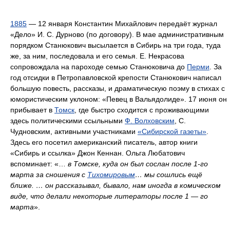
1885
— 12 января Константин Михайлович передаёт журнал
«Дело» И. С. Дурново (по договору). В мае административным
порядком Станюкович высылается в Сибирь на три года, туда
же, за ним, последовала и его семья. Е. Некрасова
сопровождала на пароходе семью Станюковича до
Перми
. За
год отсидки в Петропавловской крепости Станюкович написал
большую повесть, рассказы, и драматическую поэму в стихах с
юмористическим уклоном: «Певец в Вальядолиде». 17 июня он
прибывает в
Томск
, где быстро сходится с проживающими
здесь политическими ссыльными
Ф. Волховским
, С.
Чудновским, активными участниками
«Сибирской газеты»
.
Здесь его посетил американский писатель, автор книги
«Сибирь и ссылка» Джон Кеннан. Ольга Любатович
вспоминает: «…
в Томске, куда он был сослан после 1-го
марта за сношения с
Тихомировым
… мы сошлись ещё
ближе. … он рассказывал, бывало, нам иногда в комическом
виде, что делали некоторые литераторы после 1 — го
марта
».