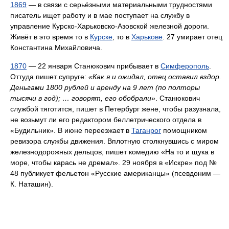
1869
— в связи с серьёзными материальными трудностями
писатель ищет работу и в мае поступает на службу в
управление Курско-Харьковско-Азовской железной дороги.
Живёт в это время то в
Курске
, то в
Харькове
. 27 умирает отец
Константина Михайловича.
1870
— 22 января Станюкович прибывает в
Симферополь
.
Оттуда пишет супруге:
«Как я и ожидал, отец оставил вздор.
Деньгами 1800 рублей и аренду на 9 лет (по полторы
тысячи в год); … говорят, его обобрали»
. Станюкович
службой тяготится, пишет в Петербург жене, чтобы разузнала,
не возьмут ли его редактором беллетрического отдела в
«Будильник». В июне переезжает в
Таганрог
помощником
ревизора службы движения. Вплотную столкнувшись с миром
железнодорожных дельцов, пишет комедию «На то и щука в
море, чтобы карась не дремал». 29 ноября в «Искре» под №
48 публикует фельетон «Русские американцы» (псевдоним —
К. Наташин).