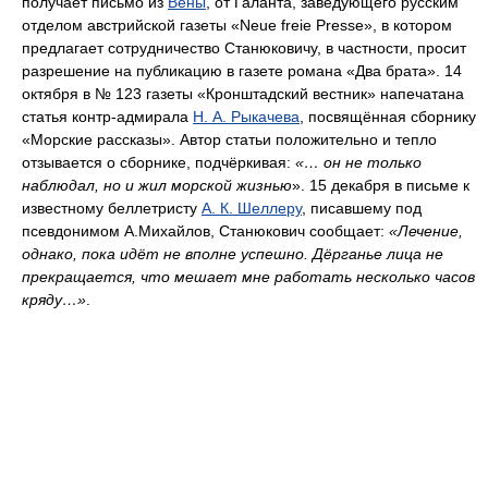
получает письмо из
Вены
, от Галанта, заведующего русским
отделом австрийской газеты «Neue freie Presse», в котором
предлагает сотрудничество Станюковичу, в частности, просит
разрешение на публикацию в газете романа «Два брата». 14
октября в № 123 газеты «Кронштадский вестник» напечатана
статья контр-адмирала
Н. А. Рыкачева
, посвящённая сборнику
«Морские рассказы». Автор статьи положительно и тепло
отзывается о сборнике, подчёркивая:
«… он не только
наблюдал, но и жил морской жизнью
». 15 декабря в письме к
известному беллетристу
А. К. Шеллеру
, писавшему под
псевдонимом А.Михайлов, Станюкович сообщает:
«Лечение,
однако, пока идёт не вполне успешно. Дёрганье лица не
прекращается, что мешает мне работать несколько часов
кряду…»
.