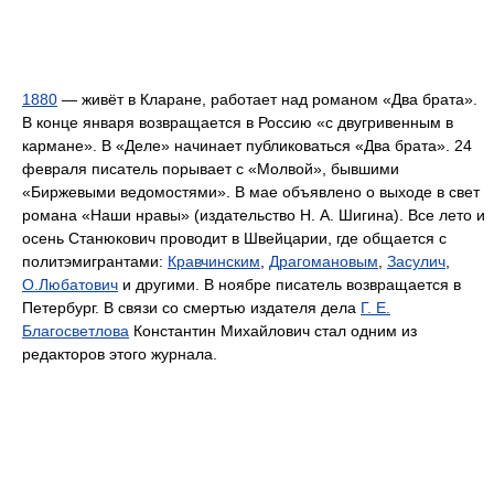
1880
— живёт в Кларане, работает над романом «Два брата».
В конце января возвращается в Россию «с двугривенным в
кармане». В «Деле» начинает публиковаться «Два брата». 24
февраля писатель порывает с «Молвой», бывшими
«Биржевыми ведомостями». В мае объявлено о выходе в свет
романа «Наши нравы» (издательство Н. А. Шигина). Все лето и
осень Станюкович проводит в Швейцарии, где общается с
политэмигрантами:
Кравчинским
,
Драгомановым
,
Засулич
,
О.Любатович
и другими. В ноябре писатель возвращается в
Петербург. В связи со смертью издателя дела
Г. Е.
Благосветлова
Константин Михайлович стал одним из
редакторов этого журнала.