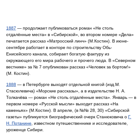
1887
— продолжает публиковаться роман «Не столь
отдалённые места» в «Сибирской», во втором номере «Дела»
печатается рассказ «Матросский линч» (М.Костин). В июне-
сентябре работает в конторе по строительству Обь-
Енисейского канала, собирает богатую фактуру из
окружающего его мира рабочего и прочего люда. В «Северном
вестнике» за № 7 опубликован рассказ «Человек за бортом!»
(М. Костин).
1888
— в Петербурге выходят отдельной книгой (изд.М.
Стасюлевича) «Морские рассказы», а в издательстве Н. А.
Толкачёва — роман «Не столь отдалённые места». Январь — в
первом номере «Русской мысли» выходит рассказ «На
каменьях» (М.Костин). В апреле, (в №№ 28, 30) «Сибирской
газеты» публикуется биографический очерк Станюковича о
Г.
Н. Потанине
, известном путешественнике и исследователе,
уроженце Сибири.