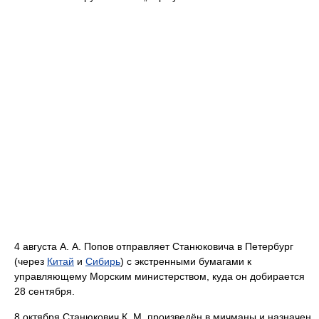
4 августа А. А. Попов отправляет Станюковича в Петербург
(через
Китай
и
Сибирь
) с экстренными бумагами к
управляющему Морским министерством, куда он добирается
28 сентября.
8 октября Станюкович К. М. произведён в мичманы и назначен