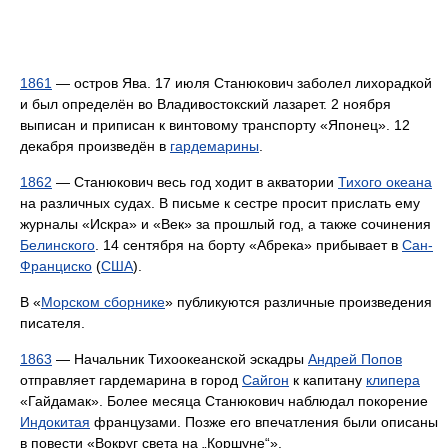
1861
— остров Ява. 17 июля Станюкович заболел лихорадкой
и был определён во Владивостокский лазарет. 2 ноября
выписан и приписан к винтовому транспорту «Японец». 12
декабря произведён в
гардемарины
.
1862
— Станюкович весь год ходит в акватории
Тихого океана
на различных судах. В письме к сестре просит прислать ему
журналы «Искра» и «Век» за прошлый год, а также сочинения
Белинского
. 14 сентября на борту «Абрека» прибывает в
Сан-
Франциско
(
США
).
В «
Морском сборнике
» публикуются различные произведения
писателя.
1863
— Начальник Тихоокеанской эскадры
Андрей Попов
отправляет гардемарина в город
Сайгон
к капитану
клипера
«Гайдамак». Более месяца Станюкович наблюдал покорение
Индокитая
французами. Позже его впечатления были описаны
в повести «Вокруг света на „Коршуне“».