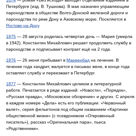
1874
— роман «Без исхода» выходит отдельным изданием в
Петербурге (изд. В. Тушнова). В мае назначен управляющим
пароходством в обществе Волго-Донской железной дороги и
пароходства по реке Дону и Азовскому морю. Поселяется в
Ростове-на-Дону
.
1875
— 28 августа родилась четвертая дочь — Мария (умерла
в 1942). Константин Михайлович решает продолжить службу в
пароходстве и подписывает контракт ещё на 2 года.
1876
— 26 июня прибывает в
Мариенбад
на лечение. В
течение года хандрит, жалуется в письмах жене, в конце года
оставляет службу и переезжает в Петербург.
1877
— Константин Михайлович целиком в литературной
работе. Печатается в ряде изданий: «Новости», «Порядок»,
«Русская правда», «Московское обозрение» и других. С апреля
в каждом номере «Дела» есть его публикации: «Червонный
валет», серия фельетонов под общим названием «Картинки
общественной жизни» (с псевдонимом «Откровенный
писатель»), рассказ «Оригинальная пара», пьеса
«Родственники».