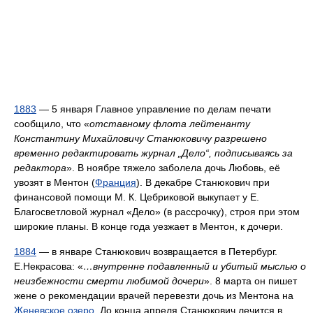
1883
— 5 января Главное управление по делам печати
сообщило, что «
отставному флота лейтенанту
Константину Михайловичу Станюковичу разрешено
временно редактировать журнал „Дело“, подписываясь за
редактора
». В ноябре тяжело заболела дочь Любовь, её
увозят в Ментон (
Франция
). В декабре Станюкович при
финансовой помощи М. К. Цебриковой выкупает у Е.
Благосветловой журнал «Дело» (в рассрочку), строя при этом
широкие планы. В конце года уезжает в Ментон, к дочери.
1884
— в январе Станюкович возвращается в Петербург.
Е.Некрасова: «
…внутренне подавленный и убитый мыслью о
неизбежности смерти любимой дочери
». 8 марта он пишет
жене о рекомендации врачей перевезти дочь из Ментона на
Женевское озеро
. До конца апреля Станюкович лечится в