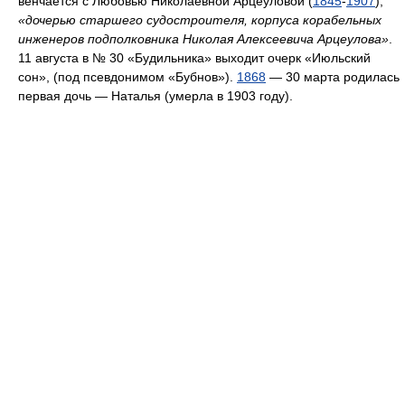
венчается с Любовью Николаевной Арцеуловой (
1845
-
1907
),
«дочерью старшего судостроителя, корпуса корабельных
инженеров подполковника Николая Алексеевича Арцеулова»
.
11 августа в № 30 «Будильника» выходит очерк «Июльский
сон», (под псевдонимом «Бубнов»).
1868
— 30 марта родилась
первая дочь — Наталья (умерла в 1903 году).