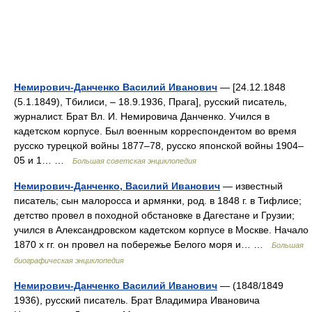
Немирович-Данченко Василий Иванович
— [24.12.1848
(5.1.1849), Тбилиси, ‒ 18.9.1936, Прага], русский писатель,
журналист. Брат Вл. И. Немировича Данченко. Учился в
кадетском корпусе. Был военным корреспондентом во время
русско турецкой войны 1877‒78, русско японской войны 1904‒
05 и 1… …
Большая советская энциклопедия
Немирович-Данченко, Василий Иванович
— известный
писатель; сын малоросса и армянки, род. в 1848 г. в Тифлисе;
детство провел в походной обстановке в Дагестане и Грузии;
учился в Александровском кадетском корпусе в Москве. Начало
1870 х гг. он провел на побережье Белого моря и… …
Большая
биографическая энциклопедия
Немирович-Данченко Василий Иванович
— (1848/1849
1936), русский писатель. Брат Владимира Ивановича