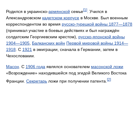
[1]
Родился в украинско-
армянской
семье
. Учился в
Александровском
кадетском корпусе
в Москве. Был военным
корреспондентом во время
русско-турецкой войны 1877—1878
(принимал участие в боевых действиях и был награждён
солдатским Георгиевским крестом),
русско-японской войны
1904—1905
,
Балканских войн
Первой мировой войны 1914—
1918
. С
1921
в эмиграции, сначала в Германии, затем в
Чехословакии.
Масон
. С
1906 года
являлся основателем
масонской ложи
«Возрождение» находившейся под эгидой Великого Востока
[2]
Франции.
Секретарь
ложи при получении патента.