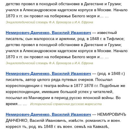
детство провел в походной обстановке в Дагестане и Грузии;
учился в Александровском кадетском корпусе в Москве. Начало
1870 х гг. он провел на побережье Белого моря и… …
Энциклопедический словарь Ф.А. Брокгауза и И.А. Ефрона
Немирович-Данченко, Василий Иванович
— известный
писатель; сын малоросса и армянки, род. в 1848 г. в Тифлисе;
детство провел в походной обстановке в Дагестане и Грузии;
учился в Александровском кадетском корпусе в Москве. Начало
1870 х гг. он провел на побережье Белого моря и… …
Энциклопедический словарь Ф.А. Брокгауза и И.А. Ефрона
Немирович-Данченко, Василий Иванович
— (род. в 1848 г.)
писатель, автор целого ряда путевых очерков. Посылал
корреспонденции с театра войны в 1877 1878 г.г. Подобные же
корреспонденции, имевшие большой успех у читателей,
посылал из Манчжурии в период русско японской войны. Во
время… …
Исторический справочник русского марксиста
Немирович-Данченко, Василий Иванович
— НЕМИРОВИЧЪ
ДАНЧЕНКО, Василій Ивановичъ, извѣстн. романистъ и воен.
корресп тъ, род. въ 1848 г. въ воен. семьѣ на Кавказѣ,