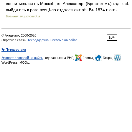
воспитывался въ Москвѣ, въ Александр. (Брестскомъ) кад. к сѣ,
выйдя изъ к раго всецѣло отдался лит рѣ. Въ 1874 г. онъ… …
Военная энциклопедия
© Академик, 2000-2026
18+
Обратная связь:
Техподдержка
,
Реклама на сайте
👣 Путешествия
Экспорт словарей на сайты
, сделанные на PHP,
Joomla,
Drupal,
WordPress, MODx.