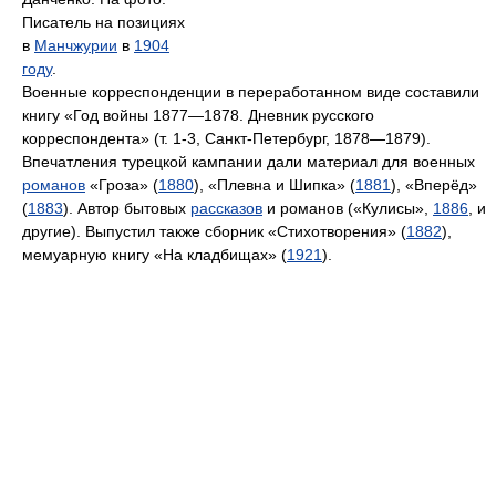
Писатель на позициях
в
Манчжурии
в
1904
году
.
Военные корреспонденции в переработанном виде составили
книгу «Год войны 1877—1878. Дневник русского
корреспондента» (т. 1-3, Санкт-Петербург, 1878—1879).
Впечатления турецкой кампании дали материал для военных
романов
«Гроза» (
1880
), «Плевна и Шипка» (
1881
), «Вперёд»
(
1883
). Автор бытовых
рассказов
и романов («Кулисы»,
1886
, и
другие). Выпустил также сборник «Стихотворения» (
1882
),
мемуарную книгу «На кладбищах» (
1921
).