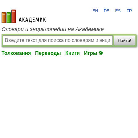
EN
DE
ES
FR
academic.ru
Словари и энциклопедии на Академике
Найти!
Толкования
Переводы
Книги
Игры ⚽