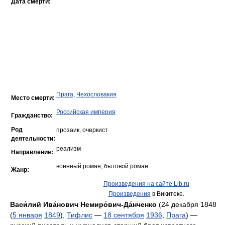
Дата смерти:
Прага
,
Чехословакия
Место смерти:
Российская империя
Гражданство:
Род
прозаик, очеркист
деятельности:
реализм
Направление:
военный роман, бытовой роман
Жанр:
Произведения на сайте Lib.ru
Произведения
в Викитеке.
Васи́лий Ива́нович Немиро́вич-Да́нченко
(24 декабря 1848
(
5 января
1849
),
Тифлис
—
18 сентября
1936
,
Прага
) —