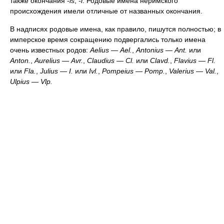
также окончания
-is
,
-i
. Родовые имена неримского
происхождения имели отличные от названных окончания.
В надписях родовые имена, как правило, пишутся полностью; в
имперское время сокращению подвергались только имена
очень известных родов:
Aelius
—
Ael.
,
Antonius
—
Ant.
или
Anton.
,
Aurelius
—
Avr.
,
Claudius
—
Cl.
или
Clavd.
,
Flavius
—
Fl.
или
Fla.
,
Julius
—
I.
или
Ivl.
,
Pompeius
—
Pomp.
,
Valerius
—
Val.
,
Ulpius
—
Vlp.