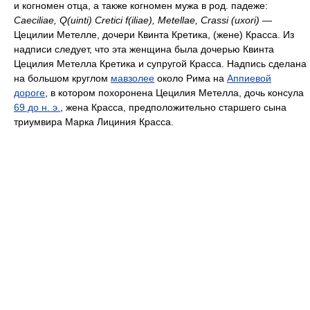
и когномен отца, а также когномен мужа в род. падеже:
Caeciliae, Q(uinti) Cretici f(iliae), Metellae, Crassi (uxori)
—
Цецилии Метелле, дочери Квинта Кретика, (жене) Красса. Из
надписи следует, что эта женщина была дочерью Квинта
Цецилия Метелла Кретика и супругой Красса. Надпись сделана
на большом круглом
мавзолее
около Рима на
Аппиевой
дороге
, в котором похоронена Цецилия Метелла, дочь консула
69 до н. э.
, жена Красса, предположительно старшего сына
триумвира Марка Лициния Красса.