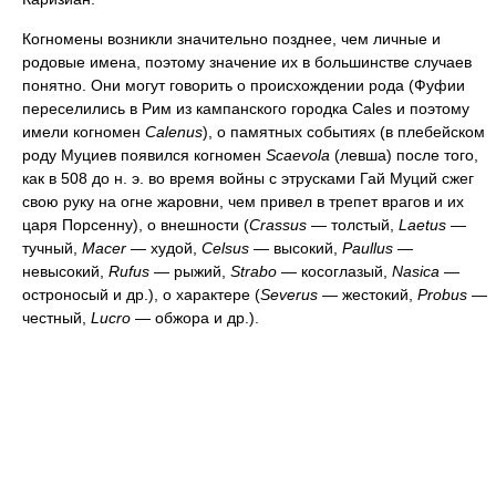
Когномены возникли значительно позднее, чем личные и
родовые имена, поэтому значение их в большинстве случаев
понятно. Они могут говорить о происхождении рода (Фуфии
переселились в Рим из кампанского городка Cales и поэтому
имели когномен
Calenus
), о памятных событиях (в плебейском
роду Муциев появился когномен
Scaevola
(левша) после того,
как в 508 до н. э. во время войны с этрусками Гай Муций сжег
свою руку на огне жаровни, чем привел в трепет врагов и их
царя Порсенну), о внешности (
Crassus
— толстый,
Laetus
—
тучный,
Macer
— худой,
Celsus
— высокий,
Paullus
—
невысокий,
Rufus
— рыжий,
Strabo
— косоглазый,
Nasica
—
остроносый и др.), о характере (
Severus
— жестокий,
Probus
—
честный,
Lucro
— обжора и др.).