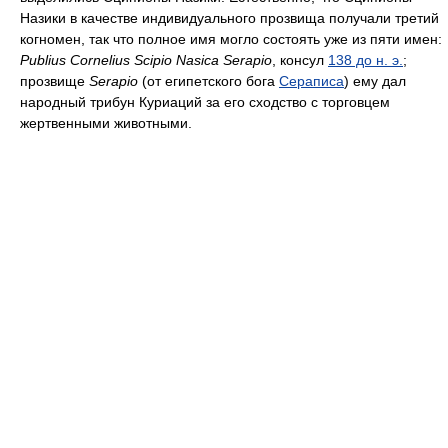
Назики в качестве индивидуального прозвища получали третий
когномен, так что полное имя могло состоять уже из пяти имен:
Publius Cornelius Scipio Nasica Serapio
, консул
138 до н. э.
;
прозвище
Serapio
(от египетского бога
Сераписа
) ему дал
народный трибун Куриаций за его сходство с торговцем
жертвенными животными.