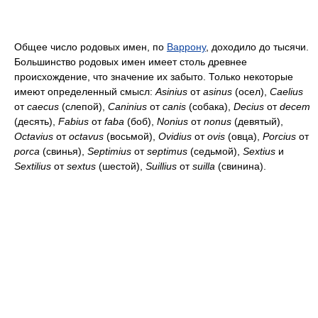
Общее число родовых имен, по
Варрону
, доходило до тысячи.
Большинство родовых имен имеет столь древнее
происхождение, что значение их забыто. Только некоторые
имеют определенный смысл:
Asinius
от
asinus
(осел),
Caelius
от
caecus
(слепой),
Caninius
от
canis
(собака),
Decius
от
decem
(десять),
Fabius
от
faba
(боб),
Nonius
от
nonus
(девятый),
Octavius
от
octavus
(восьмой),
Ovidius
от
ovis
(овца),
Porcius
от
porca
(свинья),
Septimius
от
septimus
(седьмой),
Sextius
и
Sextilius
от
sextus
(шестой),
Suillius
от
suilla
(свинина).