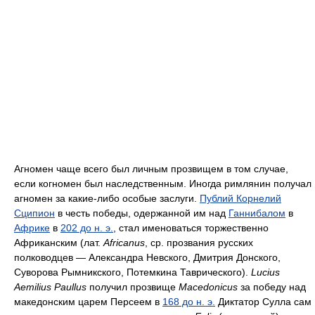
Агномен чаще всего был личным прозвищем в том случае,
если когномен был наследственным. Иногда римлянин получал
агномен за какие-либо особые заслуги.
Публий Корнелий
Сципион
в честь победы, одержанной им над
Ганнибалом
в
Африке
в
202 до н. э.
, стал именоваться торжественно
Африканским (лат.
Africanus
, ср. прозвания русских
полководцев — Александра Невского, Дмитрия Донского,
Суворова Рымникского, Потемкина Таврического).
Lucius
Aemilius Paullus
получил прозвище
Macedonicus
за победу над
македонским царем Персеем в
168 до н. э.
Диктатор Сулла сам