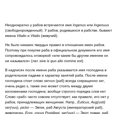
Неоднократно у рабов встречается имя
Ingenus
или
Ingenuus
(свободнорожденный). У рабов, родившихся в рабстве, бывают
имена
Vitalio
и
Vitalis
(живучий).
Не было никаких твердых правил в отношении имен рабов.
Поэтому при покупке раба в официальном документе его имя
сопровождалось оговоркой «или каким бы другим именем он
ни назывался» (лат.
sive is quo alio nomine est
).
В надписях после имени раба указывается имя господина в
родительном падеже и характер занятий раба. После имени
господина стоит слово
servus
(раб) всегда сокращенно
ser
,
очень редко
s
, также оно может стоять между двумя
когноменами господина; вообще строгого порядка слов нет.
Слово «раб» часто совсем отсутствует; как правило, его нет у
рабов, принадлежащих женщинам. Напр.,
Euticus, Aug(usti)
ser(vus), pictor
— Эвтик, раб Августа (императорский раб),
живописец,
Eros, cocus Posidippi, ser(vus)
— Эрот, повар, раб