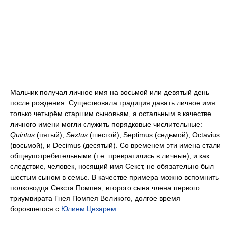
Мальчик получал личное имя на восьмой или девятый день
после рождения. Существовала традиция давать личное имя
только четырём старшим сыновьям, а остальным в качестве
личного имени могли служить порядковые числительные:
Quintus
(пятый),
Sextus
(шестой), Septimus (седьмой), Octavius
(восьмой), и Decimus (десятый). Со временем эти имена стали
общеупотребительными (т.е. превратились в личные), и как
следствие, человек, носящий имя Секст, не обязательно был
шестым сыном в семье. В качестве примера можно вспомнить
полководца Секста Помпея, второго сына члена первого
триумвирата Гнея Помпея Великого, долгое время
боровшегося с
Юлием Цезарем
.