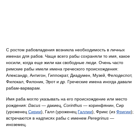
С ростом рабовладения возникла необходимость в личных
именах для рабов. Чаще всего рабы сохраняли то имя, какое
носили, когда еще жили как свободные люди. Очень часто
римские рабы имели имена греческого происхождения:
Александр, Антигон, Гиппократ, Диадумен, Музей, Фелодеспот,
Филокал, Филоник, Эрот и др. Греческие имена иногда давали
рабам-варварам.
Имя раба могло указывать на его происхождение или место
рождения:
Dacus
— дакиец,
Corinthus
— коринфянин, Сир
(уроженец
Сирии
), Галл (уроженец
Галлии
), Фрикс (из
Фригии
);
встречаются в надписях рабы с именем
Peregrinus
—
иноземец.