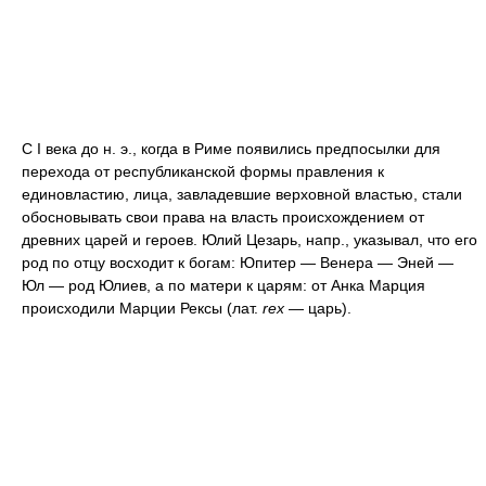
С I века до н. э., когда в Риме появились предпосылки для
перехода от республиканской формы правления к
единовластию, лица, завладевшие верховной властью, стали
обосновывать свои права на власть происхождением от
древних царей и героев. Юлий Цезарь, напр., указывал, что его
род по отцу восходит к богам: Юпитер — Венера — Эней —
Юл — род Юлиев, а по матери к царям: от Анка Марция
происходили Марции Рексы (лат.
rex
— царь).