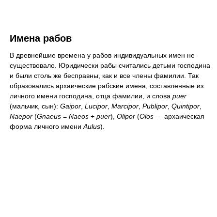
Имена рабов
В древнейшие времена у рабов индивидуальных имен не
существовало. Юридически рабы считались детьми господина
и были столь же бесправны, как и все члены фамилии. Так
образовались архаические рабские имена, составленные из
личного имени господина, отца фамилии, и слова
puer
(мальчик, сын):
Gaipor
,
Lucipor
,
Marcipor
,
Publipor
,
Quintipor
,
Naepor
(
Gnaeus
=
Naeos
+
puer
),
Olipor
(
Olos
— архаическая
форма личного имени
Aulus
).