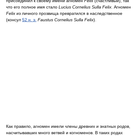
присоединил к своему имени агномен
Felix
(счастливый), так
что его полное имя стало
Lucius Cornelius Sulla Felix
. Агномен
Felix
из личного прозвища превратился в наследственное
(консул
52 н. э.
Faustus Cornelius Sulla Felix
).
Как правило, агномен имели члены древних и знатных родов,
насчитывавших много ветвей и когноменов. В таких родах