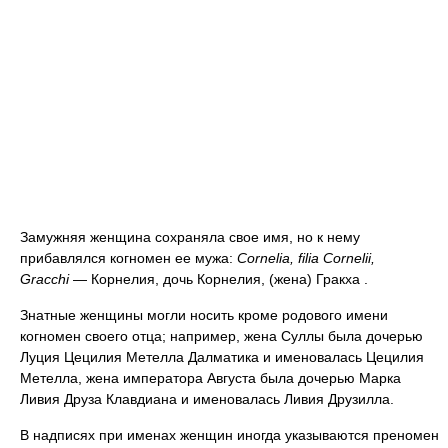
Замужняя женщина сохраняла свое имя, но к нему
прибавлялся когномен ее мужа:
Cornelia, filia Cornelii,
Gracchi
— Корнелия, дочь Корнелия, (жена) Гракха .
Знатные женщины могли носить кроме родового имени
когномен своего отца; например, жена Суллы была дочерью
Луция Цецилия Метелла Далматика и именовалась Цецилия
Метелла, жена императора Августа была дочерью Марка
Ливия Друза Клавдиана и именовалась Ливия Друзилла.
В надписях при именах женщин иногда указываются преномен