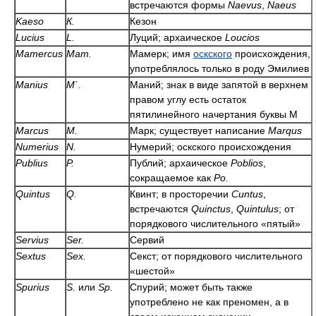
встречаются формы
Naevus
,
Naeus
Kaeso
К.
Кезон
Lucius
L.
Луций; архаическое
Loucios
Mamercus
Mam.
Мамерк; имя
оскского
происхождения,
употреблялось только в роду Эмилиев
Manius
M`.
Маний; знак в виде запятой в верхнем
правом углу есть остаток
пятилинейного начертания буквы М
Marcus
M.
Марк; существует написание
Marqus
Numerius
N.
Нумерий; оскского происхождения
Publius
P.
Публий; архаическое
Poblios
,
сокращаемое как
Po.
Quintus
Q.
Квинт; в просторечии
Cuntus
,
встречаются
Quinctus
,
Quintulus
; от
порядкового числительного «пятый»
Servius
Ser.
Сервий
Sextus
Sex.
Секст; от порядкового числительного
«шестой»
Spurius
S.
или
Sp.
Спурий; может быть также
употреблено не как преномен, а в