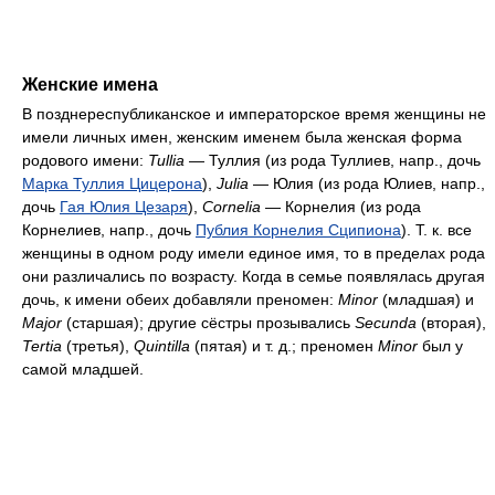
Женские имена
В позднереспубликанское и императорское время женщины не
имели личных имен, женским именем была женская форма
родового имени:
Tullia
— Туллия (из рода Туллиев, напр., дочь
Марка Туллия Цицерона
),
Julia
— Юлия (из рода Юлиев, напр.,
дочь
Гая Юлия Цезаря
),
Cornelia
— Корнелия (из рода
Корнелиев, напр., дочь
Публия Корнелия Сципиона
). Т. к. все
женщины в одном роду имели единое имя, то в пределах рода
они различались по возрасту. Когда в семье появлялась другая
дочь, к имени обеих добавляли преномен:
Minor
(младшая) и
Major
(старшая); другие сёстры прозывались
Secunda
(вторая),
Tertia
(третья),
Quintilla
(пятая) и т. д.; преномен
Minor
был у
самой младшей.