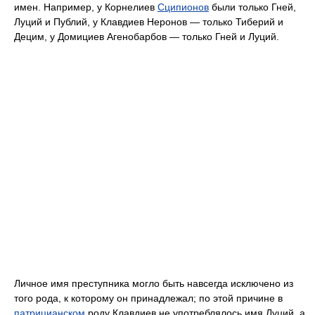
имен. Например, у Корнелиев
Сципионов
были только Гней,
Луций и Публий, у Клавдиев Неронов — только Тиберий и
Децим, у Домициев Агенобарбов — только Гней и Луций.
Личное имя преступника могло быть навсегда исключено из
того рода, к которому он принадлежал; по этой причине в
патрицианском
роду Клавдиев не употреблялось имя Луций, а