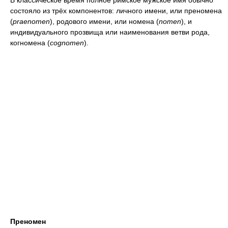
В классическое время полное римское мужское имя обычно
состояло из трёх компонентов: личного имени, или преномена
(
praenomen
), родового имени, или номена (
nomen
), и
индивидуального прозвища или наименования ветви рода,
когномена (
cognomen
).
Преномен