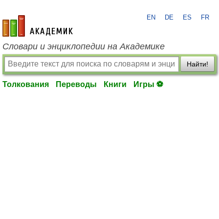
EN
DE
ES
FR
academic.ru
Словари и энциклопедии на Академике
Найти!
Толкования
Переводы
Книги
Игры ⚽