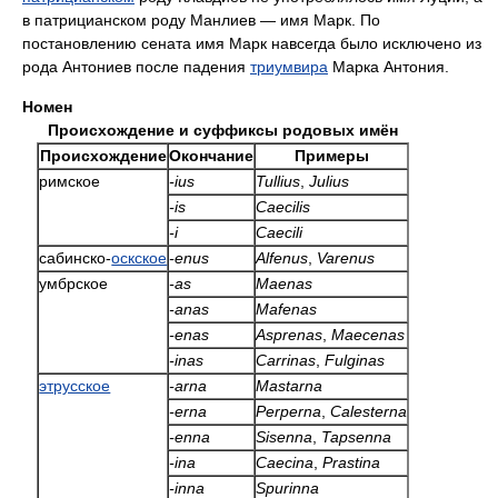
в патрицианском роду Манлиев — имя Марк. По
постановлению сената имя Марк навсегда было исключено из
рода Антониев после падения
триумвира
Марка Антония.
Номен
Происхождение и суффиксы родовых имён
Происхождение
Окончание
Примеры
римское
-ius
Tullius
,
Julius
-is
Caecilis
-i
Caecili
сабинско-
оскское
-enus
Alfenus
,
Varenus
умбрское
-as
Maenas
-anas
Mafenas
-enas
Asprenas
,
Maecenas
-inas
Carrinas
,
Fulginas
этрусское
-arna
Mastarna
-erna
Perperna
,
Calesterna
-enna
Sisenna
,
Tapsenna
-ina
Caecina
,
Prastina
-inna
Spurinna