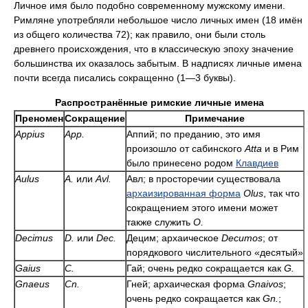
Личное имя было подобно современному мужскому имени.
Римляне употребляли небольшое число личных имен (18 имён
из общего количества 72); как правило, они были столь
древнего происхождения, что в классическую эпоху значение
большинства их оказалось забытым. В надписях личные имена
почти всегда писались сокращенно (1—3 буквы).
Распространённые римские личные имена
Преномен
Сокращение
Примечание
Appius
App.
Аппий; по преданию, это имя
произошло от сабинского
Atta
и в Рим
было принесено родом
Клавдиев
Aulus
A.
или
Avl.
Авл; в просторечии существовала
архаизированная форма
Olus
, так что
сокращением этого имени может
также служить
О.
Decimus
D.
или
Dec.
Децим; архаическое
Decumos
; от
порядкового числительного «десятый»
Gaius
C.
Гай; очень редко сокращается как
G.
Gnaeus
Cn.
Гней; архаическая форма
Gnaivos
;
очень редко сокращается как
Gn.
;