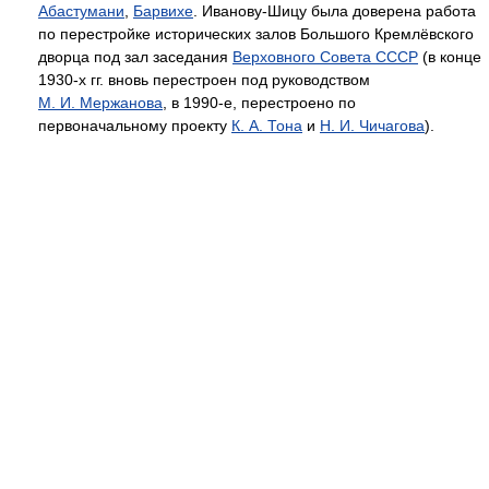
Абастумани
,
Барвихе
. Иванову-Шицу была доверена работа
по перестройке исторических залов Большого Кремлёвского
дворца под зал заседания
Верховного Совета СССР
(в конце
1930-x гг. вновь перестроен под руководством
М. И. Мержанова
, в 1990-e, перестроено по
первоначальному проекту
К. А. Тона
и
Н. И. Чичагова
).