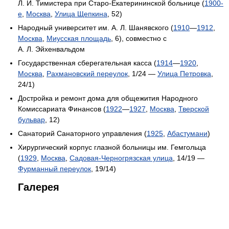
Л. И. Тимистера при Старо-Екатерининской больнице (
1900-
е
,
Москва
,
Улица Щепкина
, 52)
Народный университет им. А. Л. Шанявского (
1910
—
1912
,
Москва
,
Миусская площадь
, 6), совместно с
А. Л. Эйхенвальдом
Государственная сберегательная касса (
1914
—
1920
,
Москва
,
Рахмановский переулок
, 1/24 —
Улица Петровка
,
24/1)
Достройка и ремонт дома для общежития Народного
Комиссариата Финансов (
1922
—
1927
,
Москва
,
Тверской
бульвар
, 12)
Санаторий Санаторного управления (
1925
,
Абастумани
)
Хирургический корпус глазной больницы им. Гемгольца
(
1929
,
Москва
,
Садовая-Черногрязская улица
, 14/19 —
Фурманный переулок
, 19/14)
Галерея