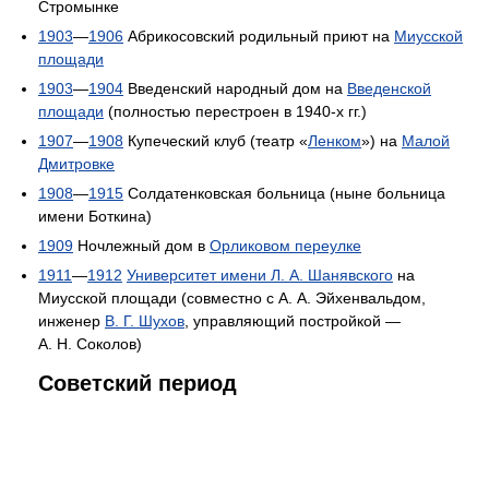
Стромынке
1903
—
1906
Абрикосовский родильный приют на
Миусской
площади
1903
—
1904
Введенский народный дом на
Введенской
площади
(полностью перестроен в 1940-х гг.)
1907
—
1908
Купеческий клуб (театр «
Ленком
») на
Малой
Дмитровке
1908
—
1915
Солдатенковская больница (ныне больница
имени Боткина)
1909
Ночлежный дом в
Орликовом переулке
1911
—
1912
Университет имени Л. А. Шанявского
на
Миусской площади (совместно с А. А. Эйхенвальдом,
инженер
В. Г. Шухов
, управляющий постройкой —
А. Н. Соколов)
Советский период