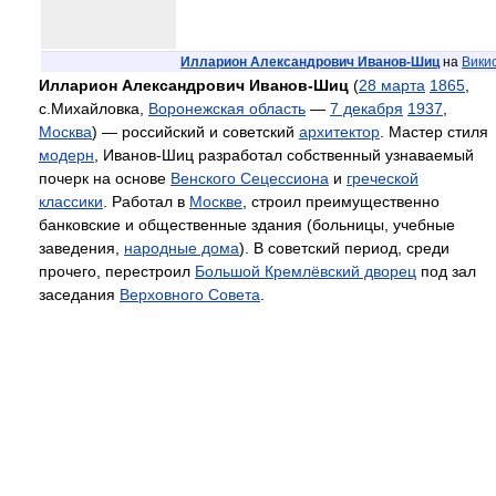
Илларион Александрович Иванов-Шиц
на
Вики
Илларион Александрович Иванов-Шиц
(
28 марта
1865
,
c.Михайловка,
Воронежская область
—
7 декабря
1937
,
Москва
) — российский и советский
архитектор
. Мастер стиля
модерн
, Иванов-Шиц разработал собственный узнаваемый
почерк на основе
Венского Сецессиона
и
греческой
классики
. Работал в
Москве
, строил преимущественно
банковские и общественные здания (больницы, учебные
заведения,
народные дома
). В советский период, среди
прочего, перестроил
Большой Кремлёвский дворец
под зал
заседания
Верховного Совета
.