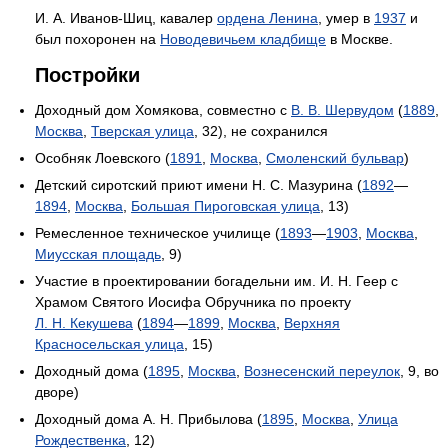
И. А. Иванов-Шиц, кавалер
ордена Ленина
, умер в
1937
и
был похоронен на
Новодевичьем кладбище
в Москве.
Постройки
Доходный дом Хомякова, совместно с
В. В. Шервудом
(
1889
,
Москва
,
Тверская улица
, 32), не сохранился
Особняк Лоевского (
1891
,
Москва
,
Смоленский бульвар
)
Детский сиротский приют имени Н. С. Мазурина (
1892
—
1894
,
Москва
,
Большая Пироговская улица
, 13)
Ремесленное техническое училище (
1893
—
1903
,
Москва
,
Миусская площадь
, 9)
Участие в проектировании богадельни им. И. Н. Геер c
Храмом Святого Иосифа Обручника по проекту
Л. Н. Кекушева
(
1894
—
1899
,
Москва
,
Верхняя
Красносельская улица
, 15)
Доходный дома (
1895
,
Москва
,
Вознесенский переулок
, 9, во
дворе)
Доходный дома А. Н. Прибылова (
1895
,
Москва
,
Улица
Рождественка
, 12)