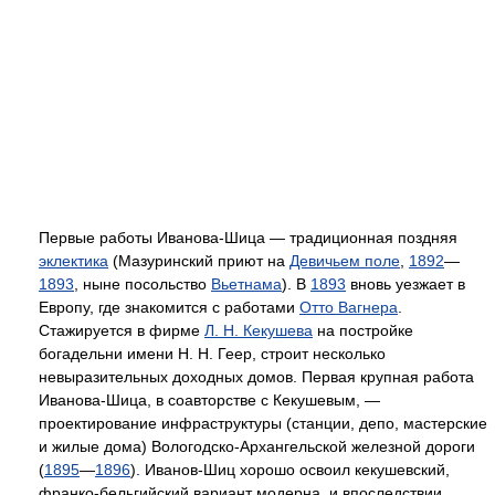
Первые работы Иванова-Шица — традиционная поздняя
эклектика
(Мазуринский приют на
Девичьем поле
,
1892
—
1893
, ныне посольство
Вьетнама
). В
1893
вновь уезжает в
Европу, где знакомится с работами
Отто Вагнера
.
Стажируется в фирме
Л. Н. Кекушева
на постройке
богадельни имени Н. Н. Геер, строит несколько
невыразительных доходных домов. Первая крупная работа
Иванова-Шица, в соавторстве с Кекушевым, —
проектирование инфраструктуры (станции, депо, мастерские
и жилые дома) Вологодско-Архангельской железной дороги
(
1895
—
1896
). Иванов-Шиц хорошо освоил кекушевский,
франко-бельгийский вариант модерна, и впоследствии