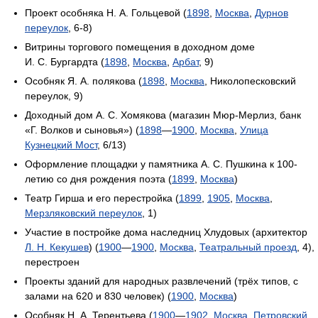
Проект особняка Н. А. Гольцевой (
1898
,
Москва
,
Дурнов
переулок
, 6-8)
Витрины торгового помещения в доходном доме
И. С. Бургардта (
1898
,
Москва
,
Арбат
, 9)
Особняк Я. А. полякова (
1898
,
Москва
, Николопесковский
переулок, 9)
Доходный дом А. С. Хомякова (магазин Мюр-Мерлиз, банк
«Г. Волков и сыновья») (
1898
—
1900
,
Москва
,
Улица
Кузнецкий Мост
, 6/13)
Оформление площадки у памятника А. С. Пушкина к 100-
летию со дня рождения поэта (
1899
,
Москва
)
Театр Гирша и его перестройка (
1899
,
1905
,
Москва
,
Мерзляковский переулок
, 1)
Участие в постройке дома наследниц Хлудовых (архитектор
Л. Н. Кекушев
) (
1900
—
1900
,
Москва
,
Театральный проезд
, 4),
перестроен
Проекты зданий для народных развлечений (трёх типов, с
залами на 620 и 830 человек) (
1900
,
Москва
)
Особняк Н. А. Терентьева (
1900
—
1902
,
Москва
,
Петровский