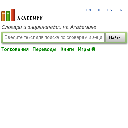
EN
DE
ES
FR
academic.ru
Словари и энциклопедии на Академике
Найти!
Толкования
Переводы
Книги
Игры ⚽