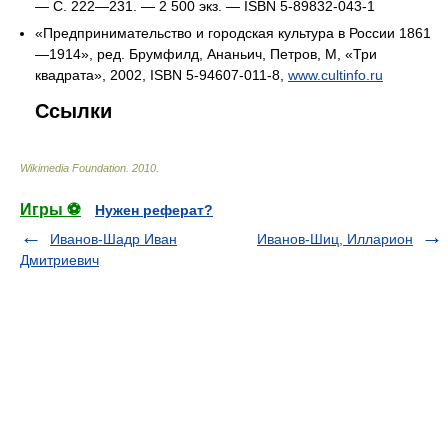
— С. 222—231. —
2 500 экз
. — ISBN 5-89832-043-1
«Предпринимательство и городская культура в России 1861
—1914», ред. Брумфилд, Ананьич, Петров, М, «Три
квадрата», 2002, ISBN 5-94607-011-8,
www.cultinfo.ru
Ссылки
Wikimedia Foundation
.
2010
.
Игры ⚽
Нужен реферат?
Иванов-Шадр Иван
Иванов-Шиц, Илларион
Дмитриевич