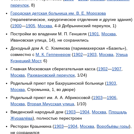
переулок
, 8)
Городская детская больница им. В. Е. Морозова
(терапевтическое, хирургическое отделение и другие здания)
(
1900
—
1905
,
Москва
, 4-й Добрынинский переулок, 1)
Постройки во владении М. П. Геншеля (
1901
,
Москва
,
Ивановская улица, 14), не сохранились
Доходный дом А. С. Хомякова (парикмахерская «Базиль»),
совместно с
М. К. Геппенером
(
1902
—
1903
,
Москва
,
Улица
Кузнецкий Мост
, 6)
Главная Московская сберегательная касса (
1902
—
1907
,
Москва
,
Рахмановский переулок
, 1/24)
Родильный приют при Бахрушинской больнице (
1903
,
Москва
, Стромынка, 1, во дворе)
Родильный приют им. А. А. Абрикосовой (
1903
—
1906
,
Москва
,
Вторая Миусская улица
, 1/10)
Введенский народный дом (
1903
—
1904
,
Москва
,
Площадь
Журавлёва
), полностью перестроен
Ресторан Краынкина (
1903
—
1904
,
Москва
,
Воробьёвы горы
),
не сохранился