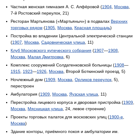
Частная женская гимназия А. С. Алфёровой (
1904
,
Москва
,
7-й Ростовский переулок, 21)
Ресторан Мартьянова («Мартьяныч») в подвалах
Верхних
торговых рядом
(
1905
,
Москва
,
Красная площадь
)
Постройка во владении Центральной электрической станции
(
1907
,
Москва
,
Садовническая улица
, 11)
Клуб Московского купеческого собрания
(
1907
—
1908
,
Москва
,
Малая Дмитровка
, 6)
Комплекс сооружений Солдатенковской больницы (
1908
—
1915
,
1923
—
1926
,
Москва
, Второй Боткинский проезд, 5)
Ночлежный дом (
1909
,
Москва
,
Орликов переулок
, 5),
перестроен
Амбулатория (
1909
,
Москва
,
Яузская улица
, 11)
Перестройка лицевого корпуса и дворовая пристройка (
1909
,
Москва
,
Мясницкая улица
, 24, левое строение)
Проекты торговых палаток для московских улиц (
1900-е
,
Москва
)
Здание конторы, приёмного покоя и амбулатории им.