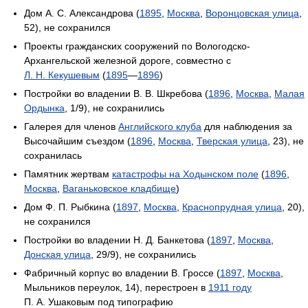
Дом А. С. Александрова (
1895
,
Москва
,
Воронцовская улица
,
52), не сохранился
Проекты гражданских сооружений по Вологодско-
Архангельской железной дороге, совместно с
Л. Н. Кекушевым
(
1895
—
1896
)
Постройки во владении В. В. Шкребова (
1896
,
Москва
,
Малая
Ордынка
, 1/9), не сохранились
Галерея для членов
Английского клуба
для наблюдения за
Высочайшим съездом (
1896
,
Москва
,
Тверская улица
, 23), не
сохранилась
Памятник жертвам
катастрофы на Ходынском поле
(
1896
,
Москва
,
Ваганьковское кладбище
)
Дом Ф. П. Рыбкина (
1897
,
Москва
,
Краснопрудная улица
, 20),
не сохранился
Постройки во владении Н. Д. Банкетова (
1897
,
Москва
,
Донская улица
, 29/9), не сохранились
Фабричный корпус во владении В. Гроссе (
1897
,
Москва
,
Мыльников переулок, 14), перестроен в
1911 году
П. А. Ушаковым под типографию