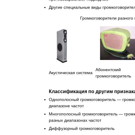
Другие
специальные
виды
громкоговорите
Громкоговорители
разного
Абонентский
Акустическая
система
громкоговоритель
Классификация
по
другим
признак
Однополосный
громкоговоритель
—
громк
диапазоне
частот
Многополосный
громкоговоритель
—
гром
разных
диапазонах
частот
Диффузорный
громкоговоритель