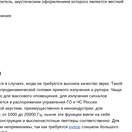
ритель
,
акустическим
оформлением
которого
является
жесткий
учения
и
ся
в
случаях
,
когда
не
требуется
высокое
качество
звука
.
Такой
ктродинамической
головки
прямого
излучения
и
рупора
.
Чаще
во
для
массового
оповещения
,
для
излучения
сигналов
ется
в
распоряжении
управления
ГО
и
ЧС
России
.
ой
акустике
,
преимущественно
в
киноиндустрии
,
для
,
от
1000
до
20000
Гц
,
нынче
эти
функции
взяли
на
себя
конструкции
и
высокочастотные
твиттеры
соответственно
.
Для
ли
неприменимы
,
так
как
требуется
рупор
слишком
большого