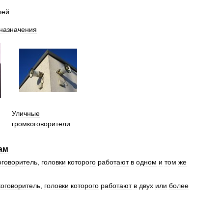
лей
назначения
Уличные
громкоговорители
ам
оговоритель
,
головки
которого
работают
в
одном
и
том
же
коговоритель
,
головки
которого
работают
в
двух
или
более