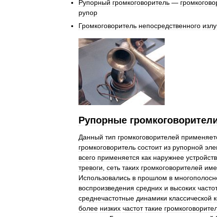
Рупорный
громкоговоритель
—
громкогово
рупор
Громкоговоритель
непосредственного
изл
Рупорные
громкоговорител
Данный
тип
громкоговорителей
применяет
громкоговоритель
состоит
из
рупорной
эле
всего
применяется
как
наружнее
устройст
тревоги
,
сеть
таких
громкоговорителей
име
Использовались
в
прошлом
в
многополосн
воспроизведения
средних
и
высоких
частот
среднечастотные
динамики
классической
более
низких
частот
такие
громкоговорите