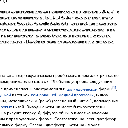
КПД
.
нными
драйверами
иногда
применяются
и
в
бытовой
JBL
pro
),
а
нише
так
называемого
High
End
Audio
-
эксклюзивной
аудио
antgarde
Acoustic
,
Acapella
Audio
Arts
,
Cessaro
),
где
чаще
всего
кие
рупоры
на
высоко
-
и
средне
-
частотных
диапазонах
,
а
на
на
динамических
головках
(
хотя
есть
примеры
полностью
имых
частот
).
Подобные
изделия
эксклюзивны
и
отличаются
ляется
электроакустическим
преобразователем
электрического
воспринимаемые
как
звук
.
ГД
обычно
устроена
следующим
[
1
]
ее
применялись
и
электромагниты
)
цилиндрической
формы
,
тушкой
из
тонкой
лакированной
медной
проволоки
,
гильза
ным
,
металлическим
(
реже
) (
вспененный
никель
),
полимерным
аровых
нитей
.
Выводы
с
катушки
могут
быть
закреплены
о
на
рисунке
вверху
.
Диффузор
обычно
имеет
коническую
ким
к
прямоугольной
форме
.
Соответственно
,
если
диффузор
,
альную
форму
.
Связка
«
диффузор
—
катушка
»
может