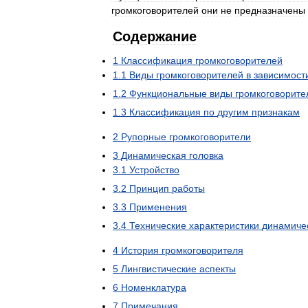
громкоговорителей
они
не
предназначены
Содержание
1
Классификация
громкоговорителей
1
.
1
Виды
громкоговорителей
в
зависимост
1
.
2
Функциональные
виды
громкоговорите
1
.
3
Классификация
по
другим
признакам
2
Рупорные
громкоговорители
3
Динамическая
головка
3
.
1
Устройство
3
.
2
Принцип
работы
3
.
3
Применения
3
.
4
Технические
характеристики
динамиче
4
История
громкоговорителя
5
Лингвистические
аспекты
6
Номенклатура
7
Примечания