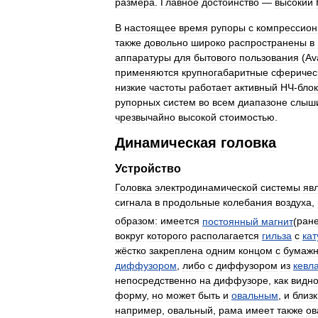
размера
.
Главное
достоинство
—
высокий
В
настоящее
время
рупоры
с
компрессио
также
довольно
широко
распространены
в
аппаратуры
для
бытового
пользования
(
Av
применяются
крупногабаритные
сферичес
низкие
частоты
работает
активный
НЧ
-
блок
рупорных
систем
во
всем
диапазоне
слыш
чрезвычайно
высокой
стоимостью
.
Динамическая
головка
Устройство
Головка
электродинамической
системы
яв
сигнала
в
продольные
колебания
воздуха
,
образом:
имеется
постоянный
магнит
(
ран
вокруг
которого
располагается
гильза
с
ка
жёстко
закреплена
одним
концом
с
бумаж
диффузором
,
либо
с
диффузором
из
кевл
непосредственно
на
диффузоре
,
как
видн
форму
,
но
может
быть
и
овальным
,
и
близ
например
,
овальный
,
рама
имеет
также
ов