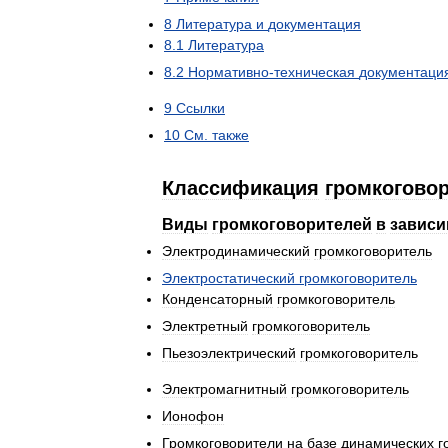
8
Литература
и
документация
8
.
1
Литература
8
.
2
Нормативно
-
техническая
документаци
9
Ссылки
10
См
.
также
Классификация
громкогово
Виды
громкоговорителей
в
зависи
Электродинамический
громкоговоритель
Электростатический
громкоговоритель
Конденсаторный
громкоговоритель
Электретный
громкоговоритель
Пьезоэлектрический
громкоговоритель
Электромагнитный
громкоговоритель
Ионофон
Громкоговорители
на
базе
динамических
г