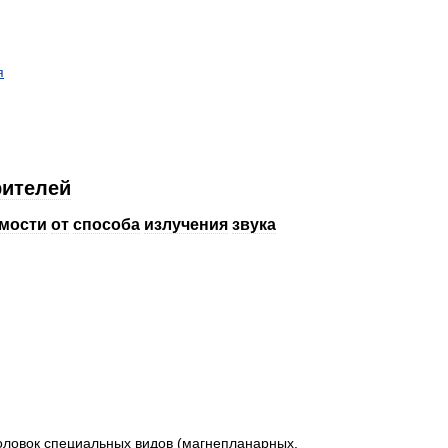
я
рителей
мости
от
способа
излучения
звука
оловок
специальных
видов
(
магнепланарных
,