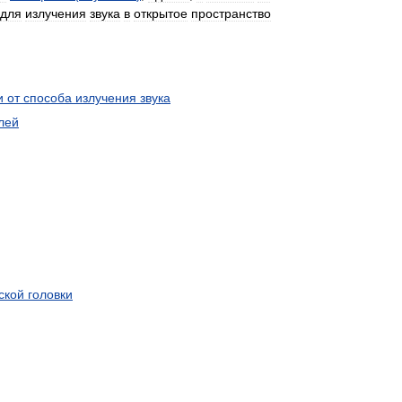
для
излучения
звука
в
открытое
пространство
и
от
способа
излучения
звука
лей
ской
головки