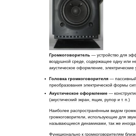
Громкоговоритель
—
устройство
для
эфф
воздушной
среде
,
содержащее
одну
или
н
акустическое
оформление
,
электрические
Головка
громкоговорителя
—
пассивны
преобразования
электрической
формы
си
Акустическое
оформление
—
конструкт
(
акустический
экран
,
ящик
,
рупор
и
т
.
п
.)
Наиболее
распространённым
видом
громк
громкоговорители
,
использующие
для
зву
называющиеся
динамиками
,
так
же
иногда
Функционально
к
громкоговорителям
близк