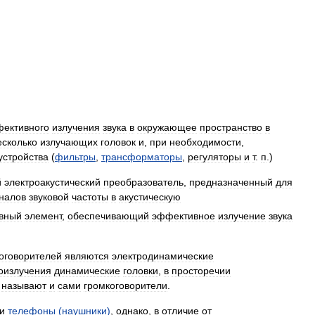
ективного
излучения
звука
в
окружающее
пространство
в
есколько
излучающих
головок
и
,
при
необходимости
,
устройства
(
фильтры
,
трансформаторы
,
регуляторы
и
т
.
п
.)
й
электроакустический
преобразователь
,
предназначенный
для
гналов
звуковой
частоты
в
акустическую
ивный
элемент
,
обеспечивающий
эффективное
излучение
звука
оговорителей
являются
электродинамические
коизлучения
динамические
головки
,
в
просторечии
называют
и
сами
громкоговорители
.
и
телефоны
(
наушники
)
,
однако
,
в
отличие
от