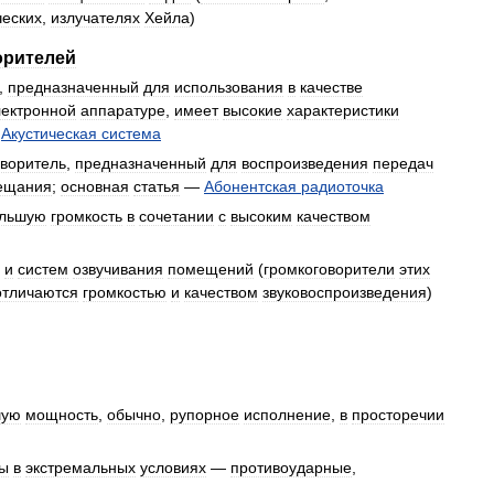
еских
,
излучателях
Хейла
)
орителей
,
предназначенный
для
использования
в
качестве
ектронной
аппаратуре
,
имеет
высокие
характеристики
—
Акустическая
система
оворитель
,
предназначенный
для
воспроизведения
передач
ещания
;
основная
статья
—
Абонентская
радиоточка
льшую
громкость
в
сочетании
с
высоким
качеством
и
систем
озвучивания
помещений
(
громкоговорители
этих
отличаются
громкостью
и
качеством
звуковоспроизведения
)
шую
мощность
,
обычно
,
рупорное
исполнение
,
в
просторечии
ы
в
экстремальных
условиях
—
противоударные
,