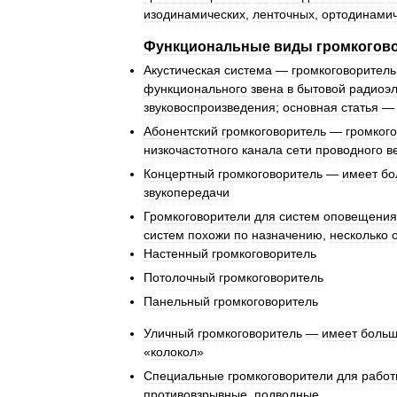
изодинамических
,
ленточных
,
ортодинамич
Функциональные
виды
громкогов
Акустическая
система
—
громкоговоритель
функционального
звена
в
бытовой
радиоэл
звуковоспроизведения
;
основная
статья
Абонентский
громкоговоритель
—
громког
низкочастотного
канала
сети
проводного
в
Концертный
громкоговоритель
—
имеет
бо
звукопередачи
Громкоговорители
для
систем
оповещения
систем
похожи
по
назначению
,
несколько
Настенный
громкоговоритель
Потолочный
громкоговоритель
Панельный
громкоговоритель
Уличный
громкоговоритель
—
имеет
боль
«
колокол
»
Специальные
громкоговорители
для
работ
противовзрывные
,
подводные