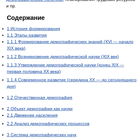
и пр.
Содержание
1
История формирования
1.1
Этапы развития
1.1.1
Формирование демографических знаний (XVI — начало
XIX века)
1.1.2
Возникновение демографической науки (XIX век)
1.1.3
Утверждение демографической науки (конец XIX —
первая половина XX века)
1.1.4
Современное развитие (середина XX — до сегодняшнего
дня)
1.2
Отечественная демография
2
Объект демографии как науки
2.1
Движение населения
2.2
Анализ демографических процессов
3
Система демографических наук