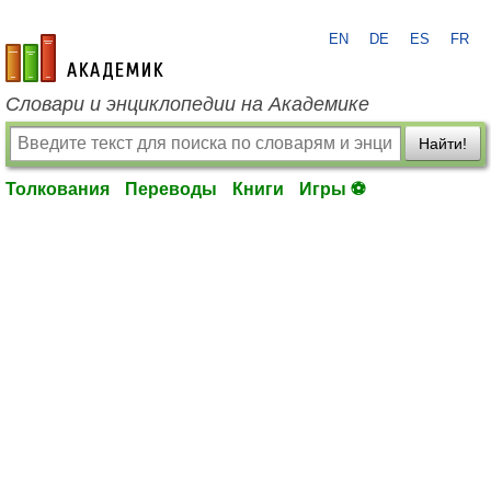
EN
DE
ES
FR
academic.ru
Словари и энциклопедии на Академике
Найти!
Толкования
Переводы
Книги
Игры ⚽