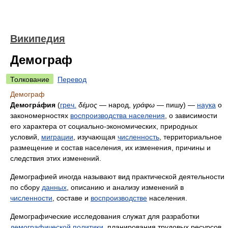
Википедия
Демограф
Толкование
Перевод
Демограф
Демогра́фия
(
греч.
δέμος
— народ,
γράφω
— пишу) —
наука
о
закономерностях
воспроизводства населения
, о зависимости
его характера от социально-экономических, природных
условий,
миграции
, изучающая
численность
, территориальное
размещение и состав населения, их изменения, причины и
следствия этих изменений.
Демографией иногда называют вид практической деятельности
по сбору
данных
, описанию и анализу изменений в
численности
, составе и
воспроизводстве
населения.
Демографические исследования служат для разработки
демографической политики
, планирования трудовых ресурсов