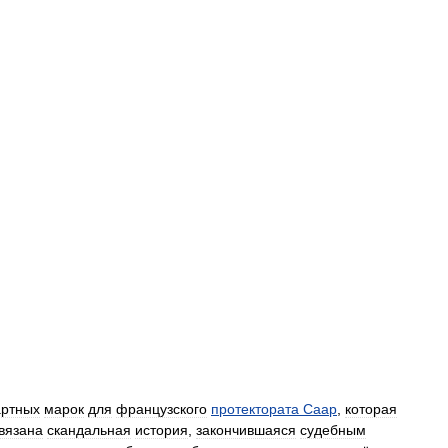
артных
марок
для
французского
протектората
Саар
,
которая
вязана
скандальная
история
,
закончившаяся
судебным