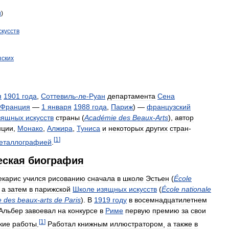
и
)
скусств
зских
я
1901
года
,
Соттевиль
-
ле
-
Руан
департамента
Сена
Франция
—
1
января
1988
года
,
Париж
) —
французский
зящных
искусств
страны
(
Académie
des
Beaux
-
Arts
),
автор
нции
,
Монако
,
Алжира
,
Туниса
и
некоторых
других
стран
-
[
1
]
еталлографией
.
еская
биография
екарис
учился
рисованию
сначала
в
школе
Эстьен
(
École
,
а
затем
в
парижской
Школе
изящных
искусств
(
École
nationale
e
des
beaux
-
arts
de
Paris
).
В
1919
году
в
восемнадцатилетнем
Альбер
завоевал
на
конкурсе
в
Риме
первую
премию
за
свои
[
1
]
кие
работы
.
Работал
книжным
иллюстратором
,
а
также
в