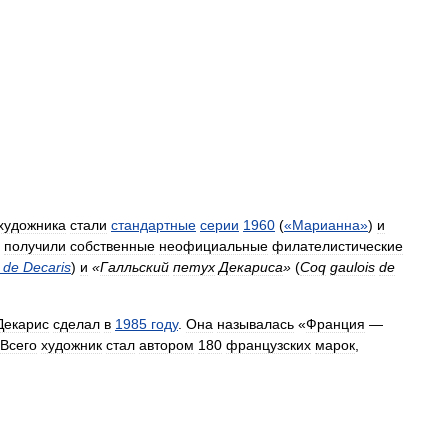
художника
стали
стандартные
серии
1960
(
«
Марианна
»
)
и
получили
собственные
неофициальные
филателистические
de
Decaris
)
и
«
Галльский
петух
Декариса
»
(
Coq
gaulois
de
Декарис
сделал
в
1985
году
.
Она
называлась
«
Франция
—
Всего
художник
стал
автором
180
французских
марок
,