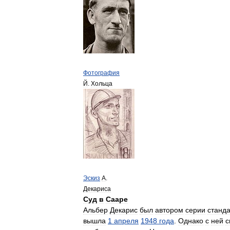
Фотография
Й
.
Хольца
Эскиз
А
.
Декариса
Суд
в
Сааре
Альбер
Декарис
был
автором
серии
станд
вышла
1
апреля
1948
года
.
Однако
с
ней
с