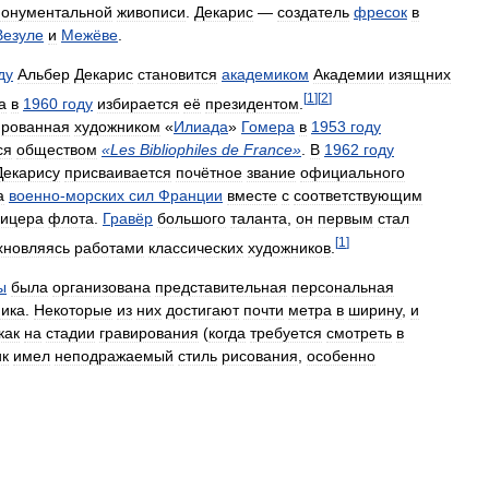
онументальной
живописи
.
Декарис
—
создатель
фресок
в
Везуле
и
Межёве
.
ду
Альбер
Декарис
становится
академиком
Академии
изящних
[
1
]
[
2
]
а
в
1960
году
избирается
её
президентом
.
рованная
художником
«
Илиада
»
Гомера
в
1953
году
ся
обществом
«
Les
Bibliophiles
de
France
»
.
В
1962
году
Декарису
присваивается
почётное
звание
официального
а
военно
-
морских
сил
Франции
вместе
с
соответствующим
ицера
флота
.
Гравёр
большого
таланта
,
он
первым
стал
[
1
]
хновляясь
работами
классических
художников
.
ы
была
организована
представительная
персональная
ика
.
Некоторые
из
них
достигают
почти
метра
в
ширину
,
и
как
на
стадии
гравирования
(
когда
требуется
смотреть
в
ик
имел
неподражаемый
стиль
рисования
,
особенно