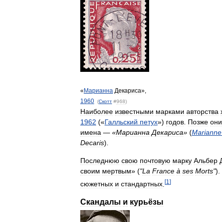
«
Марианна
Декариса
»,
1960
(
Скотт
#
968
)
Наиболее
известными
марками
авторства
1962
(«
Галльский
петух
»)
годов
.
Позже
они
имена
—
«
Марианна
Декариса
»
(
Marianne
Decaris
).
Последнюю
свою
почтовую
марку
Альбер
своим
мертвым
» (
"
La
France
à
ses
Morts
"
).
[
1
]
сюжетных
и
стандартных
.
Скандалы
и
курьёзы