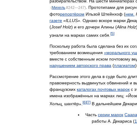
разбирательством
.
На
шести
миниатюрах
.
Прототипами
для
рисун
(
Михель
#
242
—
247
)
фото
репортёром
Ильзой
Штейнхоф
(
нем
.
газете
«
ILLUS
»
.
Однако
вскоре
марки
Дека
(
Josef
Holz
)
и
его
дочери
Алины
(
Alina
Holz
[
5
]
узнали
на
марках
самих
себя
.
Поскольку
работа
была
сделана
без
их
сог
требованием
возмещения
«
морального
ущ
вместе
с
собственным
иском
почтовому
ве
нарушением
авторского
права
(
плагиатом
)
Рассмотрение
этого
дела
в
суде
было
дли
правомерность
выдвинутых
обвинений
и
в
французских
каталогах
почтовых
марок
с
э
имена
изображённых
на
марках
лиц:
«
Йоз
[
6
]
[
7
]
Хольц
,
шахтёр
».
В
дальнейшем
Декари
Часть
серии
марок
Саар
работы
А
.
Декариса
(
1