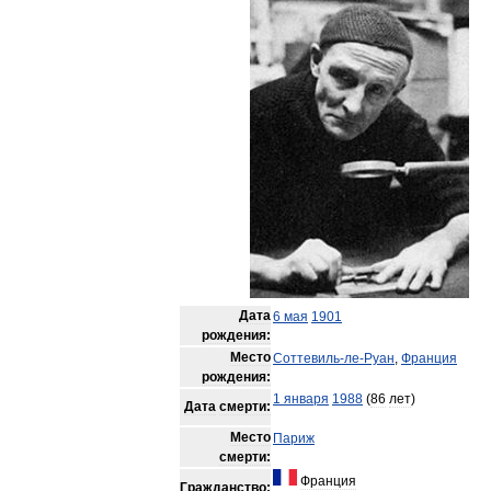
Дата
6
мая
1901
рождения:
Место
Соттевиль
-
ле
-
Руан
,
Франция
рождения:
1
января
1988
(
86
лет
)
Дата
смерти:
Место
Париж
смерти:
Франция
Гражданство: