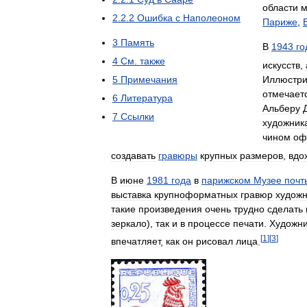
области
м
2
.
2
.
2
Ошибка
с
Наполеоном
Париже
,
3
Память
В
1943
го
4
См
.
также
искусств
,
5
Примечания
Иллюстри
отмечает
6
Литература
Альберу
7
Ссылки
художник
чином
оф
создавать
гравюры
крупных
размеров
,
вдо
В
июне
1981
года
в
парижском
Музее
почт
выставка
крупноформатных
гравюр
художн
такие
произведения
очень
трудно
сделать
зеркало
),
так
и
в
процессе
печати
.
Художн
[
1
]
[
3
]
впечатляет
,
как
он
рисовал
лица
.