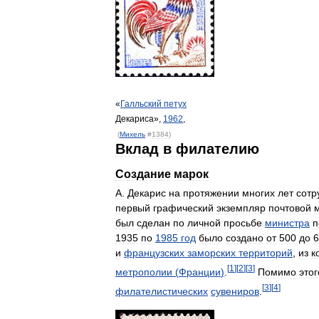
«
Галльский
петух
Декариса
»,
1962
,
(
Михель
#
1384
)
Вклад
в
филателию
Создание
марок
А
.
Декарис
на
протяжении
многих
лет
сотр
первый
графический
экземпляр
почтовой
был
сделан
по
личной
просьбе
министра
п
1935
по
1985
год
было
создано
от
500
до
6
и
французских
заморских
территорий
,
из
к
[
1
]
[
2
]
[
3
]
метрополии
(
Франции
)
.
Помимо
этог
[
3
]
[
4
]
филателистических
сувениров
.