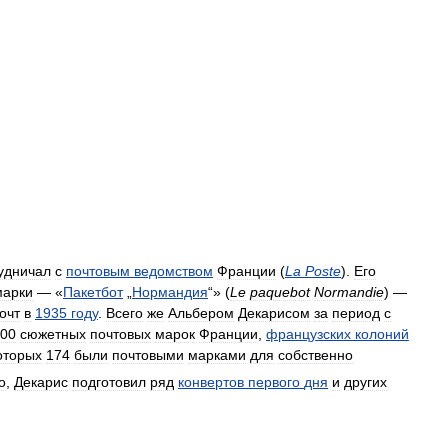
удничал
с
почтовым
ведомством
Франции
(
La
Poste
).
Его
марки
— «
Пакетбот
„
Нормандия
“» (
Le
paquebot
Normandie
) —
очт
в
1935
году
.
Всего
же
Альбером
Декарисом
за
период
с
00
сюжетных
почтовых
марок
Франции
,
французских
колоний
оторых
174
были
почтовыми
марками
для
собственно
о
,
Декарис
подготовил
ряд
конвертов
первого
дня
и
других