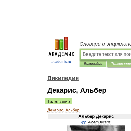
Словари и энциклоп
academic.ru
Википедия
Толкования
Википедия
Декарис, Альбер
Толкование
Декарис
,
Альбер
Альбер
Декарис
фр
.
Albert
Decaris