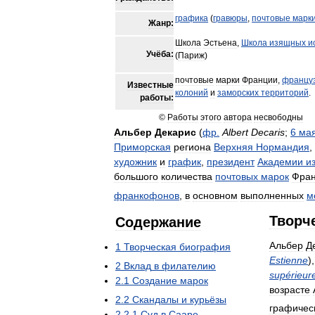
графика
(
гравюры
,
почтовые
марк
Жанр:
Школа
Эстьена
,
Школа
изящных
и
Учёба:
(
Париж
)
почтовые
марки
Франции
,
францу
Известные
колоний
и
заморских
территорий
.
работы:
©
Работы
этого
автора
несвободны
Альбер
Декарис
(
фр
.
Albert
Decaris
;
6
ма
Приморская
региона
Верхняя
Нормандия
,
художник
и
график
,
президент
Академии
и
большого
количества
почтовых
марок
Фра
франкофонов
,
в
основном
выполненных
м
Творч
Содержание
Альбер
Д
1
Творческая
биография
Estienne
)
2
Вклад
в
филателию
supérieur
2
.
1
Создание
марок
возрасте
2
.
2
Скандалы
и
курьёзы
графичес
2
.
2
.
1
Суд
в
Сааре