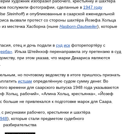
серии
художник
изобразил
рабочего
,
крестьянку
и
шахтёра
ков
послужили
фотографии
,
сделанные
в
1947
году
Ilse
Steinhoff
)
и
опубликованные
в
саарской
еженедельной
риса
вызвали
протест
со
стороны
шахтёра
Йозефа
Хольца
)
из
местечка
Хасборна
(
ныне
Hasborn
-
Dautweiler
),
которые
ласия
,
отец
и
дочь
подали
в
суд
иск
фоторепортёру
с
ерба
»
.
Ильза
Штейнхоф
перенаправила
эту
претензию
в
суд
домству
,
при
этом
указав
,
что
марки
Декариса
являются
.
тельным
,
но
почтовому
ведомству
в
итоге
пришлось
признать
ыплатить
истцам
определённую
судом
сумму
денег
.
Во
того
времени
для
саарского
выпуска
1948
года
указываются
еф
Хольц
,
рабочий
», «
Алина
Хольц
,
крестьянка
», «
Йозеф
с
больше
не
привлекался
к
подготовке
марок
для
Саара
.
а
с
рисунками
рабочего
,
крестьянки
и
шахтёра
948
),
которые
стали
предметом
судебного
разбирательства