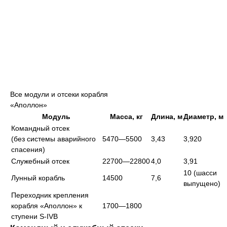
Все модули и отсеки корабля
«Аполлон»
Модуль
Масса, кг
Длина, м
Диаметр, м
Командный отсек
(без системы аварийного
5470—5500
3,43
3,920
спасения)
Служебный отсек
22700—22800
4,0
3,91
10 (шасси
Лунный корабль
14500
7,6
выпущено)
Переходник крепления
корабля «Аполлон» к
1700—1800
ступени S-IVB