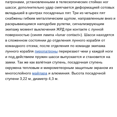
патронами, установленными в телескопических стойках ног
шасси; дополнительно удар смягчается деформацией сотовых
вкладышей в центрах посадочных пят. Три из четырех пят
снабжены гибким металлическим щупом, направленным вниз и
раскрывающимся наподобие рулетки, сигнализирующим
экипажу момент выключения ЖРД при контакте с лунной
поверхностью (синяя лампа «lunar contact»). Шасси находятся
в сложенном состоянии до отделения лунного корабля от
командного отсека; после отделения по команде экипажа
лунного корабля
пиропатроны
перерезают чеки у каждой ноги
и под действием пружин шасси выпускается и становится на
замки. Так же как взлётная ступень, посадочная ступень
окружена тепловым и микрометеорным защитным экраном из
многослойного
майлара
и алюминия. Высота посадочной
ступени 3,22 м, диаметр 4,3 м.