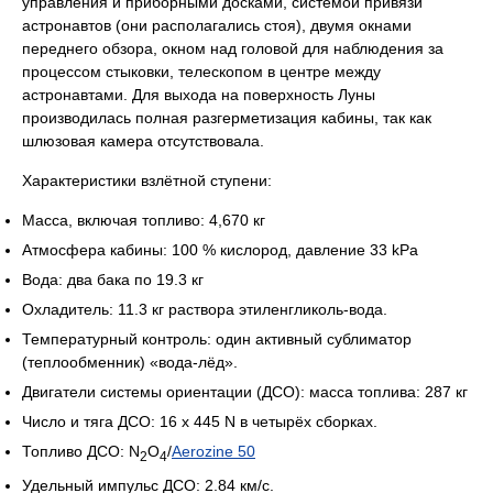
управления и приборными досками, системой привязи
астронавтов (они располагались стоя), двумя окнами
переднего обзора, окном над головой для наблюдения за
процессом стыковки, телескопом в центре между
астронавтами. Для выхода на поверхность Луны
производилась полная разгерметизация кабины, так как
шлюзовая камера отсутствовала.
Характеристики взлётной ступени:
Масса, включая топливо: 4,670 кг
Атмосфера кабины: 100 % кислород, давление 33 kPa
Вода: два бака по 19.3 кг
Охладитель: 11.3 кг раствора этиленгликоль-вода.
Температурный контроль: один активный сублиматор
(теплообменник) «вода-лёд».
Двигатели системы ориентации (ДСО): масса топлива: 287 кг
Число и тяга ДСО: 16 x 445 N в четырёх сборках.
Топливо ДСО: N
O
/
Aerozine 50
2
4
Удельный импульс ДСО: 2.84 км/с.