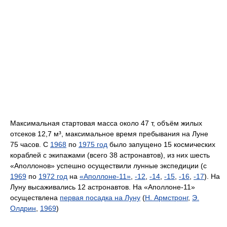
Максимальная стартовая масса около 47 т, объём жилых
отсеков 12,7 м³, максимальное время пребывания на Луне
75 часов. С
1968
по
1975 год
было запущено 15 космических
кораблей с экипажами (всего 38 астронавтов), из них шесть
«Аполлонов» успешно осуществили лунные экспедиции (с
1969
по
1972 год
на
«Аполлоне-11»
,
-12
,
-14
,
-15
,
-16
,
-17
). На
Луну высаживались 12 астронавтов. На «Аполлоне-11»
осуществлена
первая посадка на Луну
(
Н. Армстронг
,
Э.
Олдрин
,
1969
)