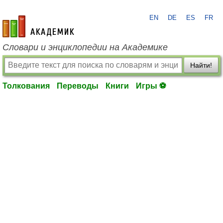
EN
DE
ES
FR
academic.ru
Словари и энциклопедии на Академике
Найти!
Толкования
Переводы
Книги
Игры ⚽