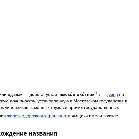
[
1
]
или
«
дзям
» —
дорога
;
устар
.
ямско́й
охо́тник
) —
кучер
на
скую
повинность
,
установленную
в
Московском
государстве
в
ок
чиновников
,
казённых
грузов
и
прочих
государственных
ния
железнодорожного
транспорта
ямщики
имели
важное
хождение
названия