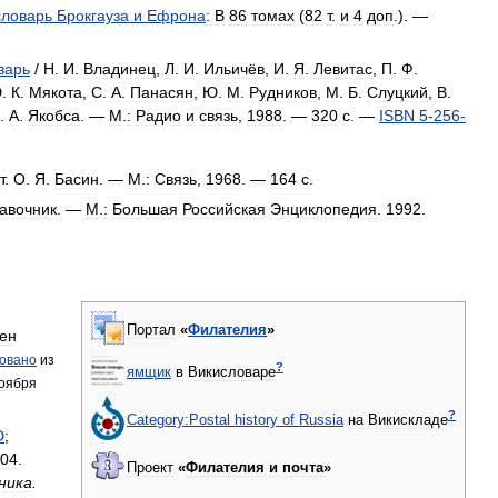
словарь
Брокгауза
и
Ефрона
:
В
86
томах
(
82
т
.
и
4
доп
.). —
варь
/
Н
.
И
.
Владинец
,
Л
.
И
.
Ильичёв
,
И
.
Я
.
Левитас
,
П
.
Ф
.
Ю
.
К
.
Мякота
,
С
.
А
.
Панасян
,
Ю
.
М
.
Рудников
,
М
.
Б
.
Слуцкий
,
В
.
.
А
.
Якобса
. —
М
.
:
Радио
и
связь
,
1988
. —
320
с
. —
ISBN
5
-
256
-
т
.
О
.
Я
.
Басин
. —
М
.
:
Связь
,
1968
. —
164
с
.
авочник
. —
М
.
:
Большая
Российская
Энциклопедия
.
1992
.
Портал
«
Филателия
»
ен
овано
из
?
ямщик
в
Викисловаре
оября
?
Category:Postal
history
of
Russia
на
Викискладе
D
;
04
.
Проект
«
Филателия
и
почта
»
ника
.