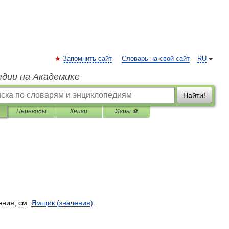
Запомнить сайт
Словарь на свой сайт
RU
едии на Академике
Найти!
Переводы
Книги
Игры ⚽
ения
,
см
.
Ямщик
(
значения
)
.