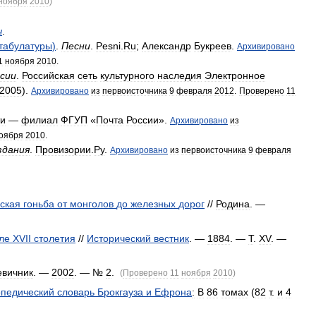
ноября
2010
)
ч
.
табулатуры
)
.
Песни
.
Pesni
.
Ru
;
Александр
Букреев
.
Архивировано
1
ноября
2010
.
сии
.
Российская
сеть
культурного
наследия
Электронное
2005
).
Архивировано
из
первоисточника
9
февраля
2012
.
Проверено
11
ти
—
филиал
ФГУП
«
Почта
России
».
Архивировано
из
оября
2010
.
здания
.
Провизории
.
Ру
.
Архивировано
из
первоисточника
9
февраля
ская
гоньба
от
монголов
до
железных
дорог
//
Родина
. —
ле
XVII
столетия
//
Исторический
вестник
. —
1884
. —
Т
.
XV
. —
евичник
. —
2002
. — №
2
.
(
Проверено
11
ноября
2010
)
педический
словарь
Брокгауза
и
Ефрона
:
В
86
томах
(
82
т
.
и
4