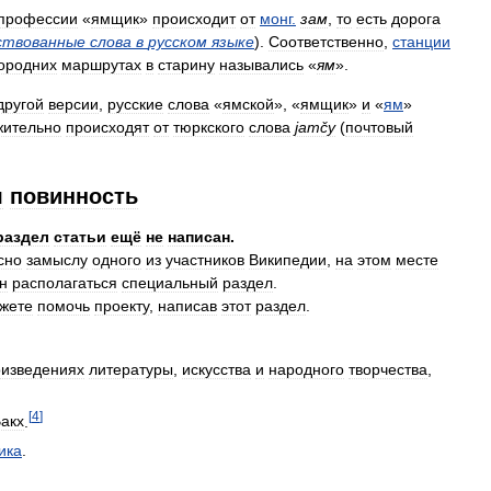
профессии
«
ямщик
»
происходит
от
монг
.
зам
,
то
есть
дорога
ствованные
слова
в
русском
языке
).
Соответственно
,
станции
ородних
маршрутах
в
старину
назывались
«
ям
».
другой
версии
,
русские
слова
«
ямской
», «
ямщик
»
и
«
ям
»
жительно
происходят
от
тюркского
слова
jamčy
(
почтовый
я
повинность
раздел
статьи
ещё
не
написан
.
сно
замыслу
одного
из
участников
Википедии
,
на
этом
месте
н
располагаться
специальный
раздел
.
жете
помочь
проекту
,
написав
этот
раздел
.
оизведениях
литературы
,
искусства
и
народного
творчества
,
[
4
]
акх
.
ика
.