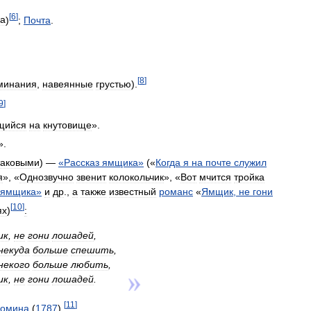
[
6
]
а
)
;
Почта
.
[
8
]
минания
,
навеянные
грустью
).
9
]
щийся
на
кнутовище
».
».
таковыми
) —
«
Рассказ
ямщика
»
(«
Когда
я
на
почте
служил
я
», «
Однозвучно
звенит
колокольчик
», «
Вот
мчится
тройка
ямщика
»
и
др
.,
а
также
известный
романс
«
Ямщик
,
не
гони
[
10
]
ях
)
:
ик
,
не
гони
лошадей
,
некуда
больше
спешить
,
некого
больше
любить
,
ик
,
не
гони
лошадей
.
[
11
]
омина
(
1787
).