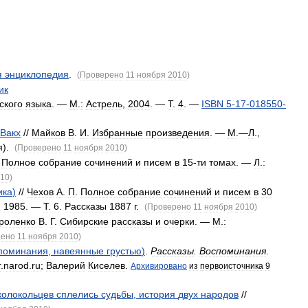
я
энциклопедия
.
(
Проверено
11
ноября
2010
)
ик
ского
языка
. —
М
.
:
Астрель
,
2004
. —
Т
.
4
. —
ISBN
5
-
17
-
018550
-
Вакх
//
Майков
В
.
И
.
Избранные
произведения
. —
М
.—
Л
.,
я
).
(
Проверено
11
ноября
2010
)
.
Полное
собрание
сочинений
и
писем
в
15
-
ти
томах
. —
Л
.
:
10
)
ика
)
//
Чехов
А
.
П
.
Полное
собрание
сочинений
и
писем
в
30
,
1985
. —
Т
.
6
.
Рассказы
1887
г
.
(
Проверено
11
ноября
2010
)
роленко
В
.
Г
.
Сибирские
рассказы
и
очерки
. —
М
.
:
рено
11
ноября
2010
)
поминания
,
навеянные
грустью
)
.
Рассказы
.
Воспоминания
.
r
.
narod
.
ru
;
Валерий
Киселев
.
Архивировано
из
первоисточника
9
колокольцев
сплелись
судьбы
,
история
двух
народов
//