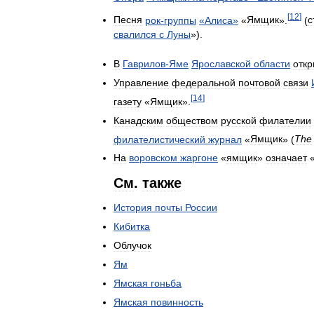
[
12
]
Песня
рок
-
группы
«
Алиса
»
«
Ямщик
».
(
с
свалился
с
Луны
»).
В
Гаврилов
-
Яме
Ярославской
области
откр
Управление
федеральной
почтовой
связи
[
14
]
газету
«
Ямщик
».
Канадским
обществом
русской
филателии
филателистический
журнал
«
Ямщик
» (
The
На
воровском
жаргоне
«
ямщик
»
означает
См
.
также
История
почты
России
Кибитка
Облучок
Ям
Ямская
гоньба
Ямская
повинность