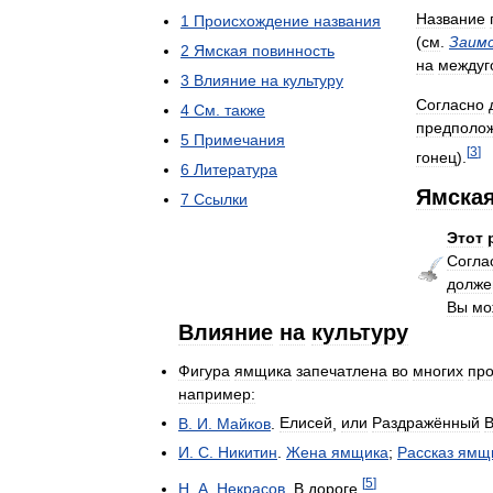
Название
1
Происхождение
названия
(
см
.
Заим
2
Ямская
повинность
на
междуг
3
Влияние
на
культуру
Согласно
4
См
.
также
предполо
5
Примечания
[
3
]
гонец
).
6
Литература
Ямска
7
Ссылки
Этот
Согла
долже
Вы
мо
Влияние
на
культуру
Фигура
ямщика
запечатлена
во
многих
пр
например:
В
.
И
.
Майков
.
Елисей
,
или
Раздражённый
В
И
.
С
.
Никитин
.
Жена
ямщика
;
Рассказ
ямщ
[
5
]
Н
.
А
.
Некрасов
.
В
дороге
.