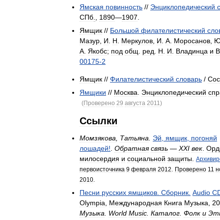
Ямская
повинность
//
Энциклопедический
СПб
.
,
1890
—
1907
.
Ямщик
//
Большой
филателистический
сло
Мазур
,
И
.
Н
.
Меркулов
,
И
.
А
.
Моросанов
,
А
.
Якобс
;
под
общ
.
ред
.
Н
.
И
.
Владинца
и
В
00175
-
2
Ямщик
//
Филателистический
словарь
/
Сос
Ямщики
//
Москва
.
Энциклопедический
спр
(
Проверено
29
августа
2011
)
Ссылки
Момзякова
,
Татьяна
.
Эй
,
ямщик
,
погоняй
лошадей
!
.
Обратная
связь
—
XXI
век
.
Орд
милосердия
и
социальной
защиты
.
Архивир
первоисточника
9
февраля
2012
.
Проверено
11
н
2010
.
Песни
русских
ямщиков
.
Сборник
.
Audio
C
Olympia
,
Международная
Книга
Музыка
,
20
Музыка
.
World
Music
.
Каталог
.
Фолк
и
Эт