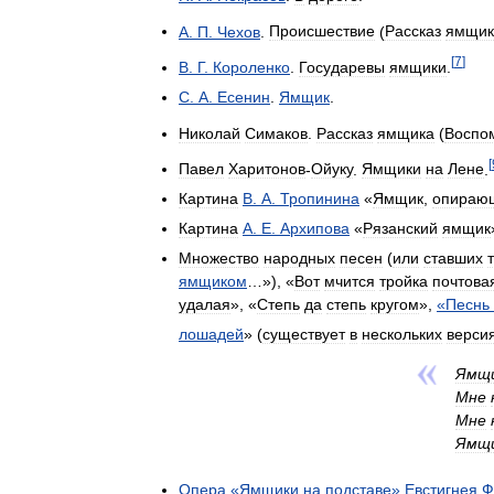
А
.
П
.
Чехов
.
Происшествие
(
Рассказ
ямщик
[
7
]
В
.
Г
.
Короленко
.
Государевы
ямщики
.
С
.
А
.
Есенин
.
Ямщик
.
Николай
Симаков
.
Рассказ
ямщика
(
Воспо
[
Павел
Харитонов
-
Ойуку
.
Ямщики
на
Лене
.
Картина
В
.
А
.
Тропинина
«
Ямщик
,
опираю
Картина
А
.
Е
.
Архипова
«
Рязанский
ямщик
Множество
народных
песен
(
или
ставших
ямщиком
…»), «
Вот
мчится
тройка
почтова
удалая
», «
Степь
да
степь
кругом
»,
«
Песнь
лошадей
» (
существует
в
нескольких
верси
Ямщ
Мне
Мне
Ямщ
Опера
«
Ямщики
на
подставе
»
Евстигнея
Ф