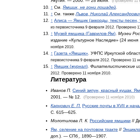
Якутия
. —
2000
. —
28
июня
.
(
Проверено
11
↑
См
.
Ямщик
,
не
гони
лошадей
.
↑
См
.
также
Львов
,
Николай
Александрови
↑
Алиса
—
Ямщик
(
аккорды
,
тексты
песен
,
из
первоисточника
9
февраля
2012
.
Проверено
1
↑
Музей
ямщика
(
Гаврилов
-
Ям
)
.
Музеи
Рос
издание
«
Культурное
Наследие
» (
24
июня
ноября
2010
.
↑
Газета
«
Ямщик
»
.
УФПС
Иркутской
облас
первоисточника
9
февраля
2012
.
Проверено
11
н
↑
Ямщик
(
журнал
)
.
Филателистические
и
2012
.
Проверено
11
ноября
2010
.
Литература
Иванов
П
.
Синий
зипун
,
красный
кушак
.
Ям
2001
. — №
12
.
(
Проверено
11
ноября
2010
)
Карнович
Е
.
П
.
Русские
почты
в
XVII
и
нача
С
.
615
—
625
.
Молотилова
Л
.
К
.
Российские
ямщики
//
Д
Ям
,
селение
на
почтовом
тракте
//
Энцикло
доп
.). —
СПб
.
,
1890
—
1907
.