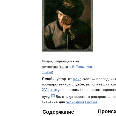
Ямщик
,
опирающийся
на
кнутовище
(
картина
В
.
Тропинина
,
1820
-
е
)
Ямщи́к
(
устар
.
от
монг
.
ямчи
—
проводник
государственной
службе
,
выполнявший
ям
XVII
веке
для
почтовых
перевозок
,
перевоз
[
2
]
нужд
.
Вплоть
до
широкого
распростране
значение
для
экономики
России
.
Проис
Содержание