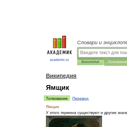
Словари и энциклоп
academic.ru
Википедия
Толкования
Википедия
Ямщик
Толкование
Перевод
Ямщик
У
этого
термина
существуют
и
другие
знач