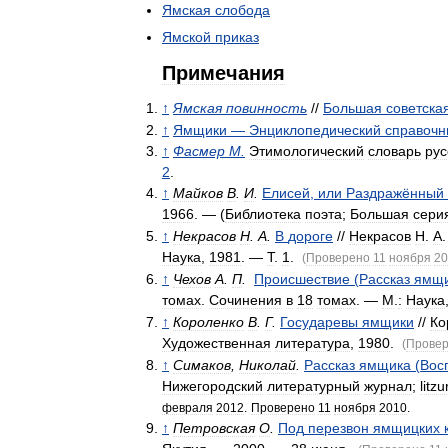
Ямская
слобода
Ямской
приказ
Примечания
↑
Ямская
повинность
//
Большая
советска
↑
Ямщики
—
Энциклопедический
справочн
↑
Фасмер
М
.
Этимологический
словарь
рус
2
.
↑
Майков
В
.
И
.
Елисей
,
или
Раздражённый
1966
. — (
Библиотека
поэта
;
Большая
сери
↑
Некрасов
Н
.
А
.
В
дороге
//
Некрасов
Н
.
А
Наука
,
1981
. —
Т
.
1
.
(
Проверено
11
ноября
20
↑
Чехов
А
.
П
.
Происшествие
(
Рассказ
ямщ
томах
.
Сочинения
в
18
томах
. —
М
.
:
Наука
↑
Короленко
В
.
Г
.
Государевы
ямщики
//
Ко
Художественная
литература
,
1980
.
(
Прове
↑
Симаков
,
Николай
.
Рассказ
ямщика
(
Вос
Нижегородский
литературный
журнал
;
litzu
февраля
2012
.
Проверено
11
ноября
2010
.
↑
Петровская
О
.
Под
перезвон
ямщицких