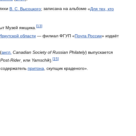
тихи
В
.
С
.
Высоцкого
;
записана
на
альбоме
«
Для
тех
,
кто
[
13
]
ыт
Музей
ямщика
.
Иркутской
области
—
филиал
ФГУП
«
Почта
России
»
издаёт
(
англ
.
Canadian
Society
of
Russian
Philately
)
выпускается
[
15
]
Post
-
Rider
,
или
Yamschik
).
«
содержатель
притона
,
скупщик
краденого
».