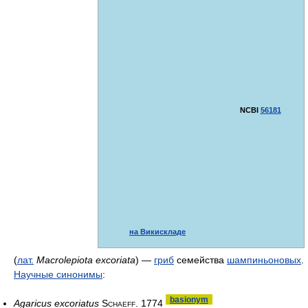
NCBI
56181
на Викискладе
(
лат.
Macrolepiota excoriata
) —
гриб
семейства
шампиньоновых
.
Научные синонимы
:
basionym
Agaricus excoriatus
Schaeff. 1774