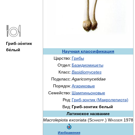
Гриб-зо́нтик
бе́лый
Научная классификация
Царство:
Грибы
Отдел:
Базидиомицеты
Класс:
Basidiomycetes
Подкласс:
Agaricomycetidae
Порядок:
Агариковые
Семейство:
Шампиньоновые
Род:
Гриб-зонтик (Макролепиота)
Вид:
Гриб-зонтик белый
Латинское название
Macrolepiota excoriata
(Schaeff.) Wasser 1978
Изображения