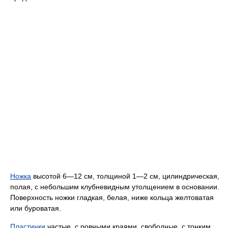
Ножка
высотой 6—12 см, толщиной 1—2 см, цилиндрическая,
полая, с небольшим клубневидным утолщением в основании.
Поверхность ножки гладкая, белая, ниже кольца желтоватая
или буроватая.
Пластинки
частые, с ровными краями, свободные, с тонким