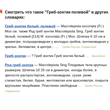
Смотреть что такое "Гриб-зонтик полевой" в других
словарях:
Гриб-зонтик белый, полевой
— Macrolepiota excoriata (Fr.)
Mos см. также Род гриб зонтик Macrolepiota Sing. Гриб зонтик
белый, полевой [214] М. excoriata (Fr.) Mos. Шляпка 6 10 см в
диаметре, полушаровидная у молодых грибов, зонтиковидная у
зрелых, беловатая, в центре… …
Грибы России. Справочник
Гриб-зонтик
— ? Гриб зонтик Гриб зонтик белый …
Википедия
Род гриб-зонтик
— Macrolepiota Sing Плодовые тела крупных
размеров. Шляпка 10 25 см в диаметре, иногда более, в
зрелости распростертая, зонтиковидная, сухая, реже
слизистая, белая, бурая, желтоватая или красноватая, покрыта
крупными чешуйками. Пластинки свободные …
Грибы России.
Справочник