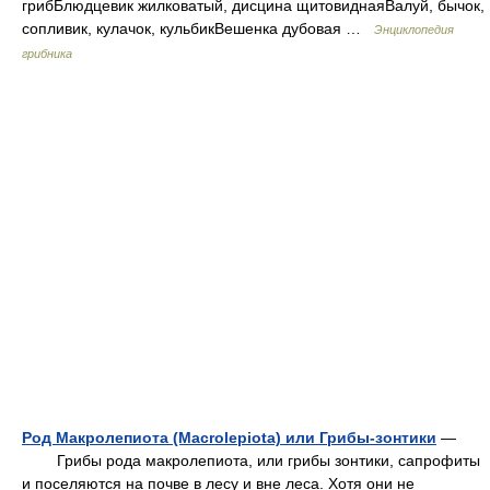
грибБлюдцевик жилковатый, дисцина щитовиднаяВалуй, бычок,
сопливик, кулачок, кульбикВешенка дубовая …
Энциклопедия
грибника
Род Макролепиота (Macrolepiota) или Грибы-зонтики
—
Грибы рода макролепиота, или грибы зонтики, сапрофиты
и поселяются на почве в лесу и вне леса. Хотя они не