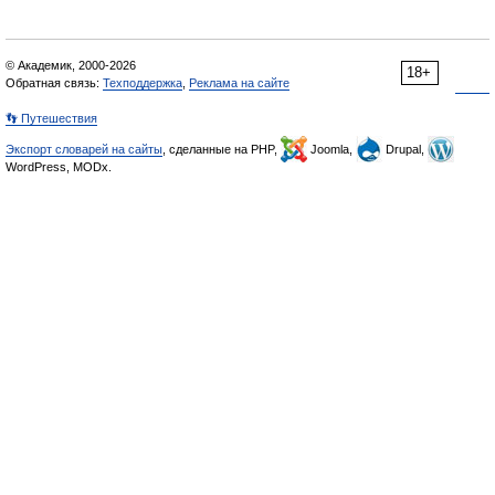
© Академик, 2000-2026
18+
Обратная связь:
Техподдержка
,
Реклама на сайте
👣 Путешествия
Экспорт словарей на сайты
, сделанные на PHP,
Joomla,
Drupal,
WordPress, MODx.