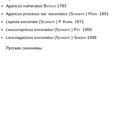
Agaricus vulneratus
Batsch 1783
Agaricus procerus
var.
excoriatus
(Schaeff.) Pers. 1801
Lepiota excoriata
(Schaeff.) P. Kumm. 1871
Leucocoprinus excoriatus
(Schaeff.) Pat. 1900
Leucoagaricus excoriatus
(Schaeff.) Singer 1948
Русские синонимы: