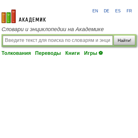
EN
DE
ES
FR
academic.ru
Словари и энциклопедии на Академике
Найти!
Толкования
Переводы
Книги
Игры ⚽