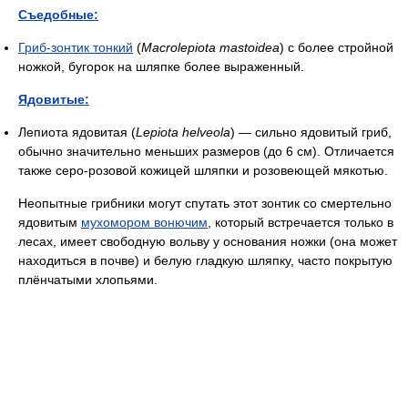
Съедобные:
Гриб-зонтик тонкий
(
Macrolepiota mastoidea
) с более стройной
ножкой, бугорок на шляпке более выраженный.
Ядовитые:
Лепиота ядовитая (
Lepiota helveola
) — сильно ядовитый гриб,
обычно значительно меньших размеров (до 6 см). Отличается
также серо-розовой кожицей шляпки и розовеющей мякотью.
Неопытные грибники могут спутать этот зонтик со смертельно
ядовитым
мухомором вонючим
, который встречается только в
лесах, имеет свободную вольву у основания ножки (она может
находиться в почве) и белую гладкую шляпку, часто покрытую
плёнчатыми хлопьями.