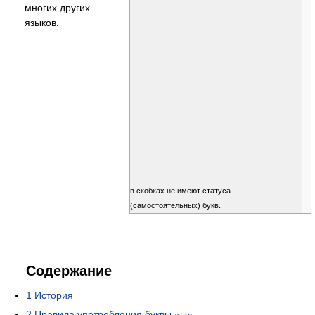
многих других
языков.
в скобках не имеют статуса
(самостоятельных) букв.
Содержание
1
История
2
Правила употребления буквы «ы»