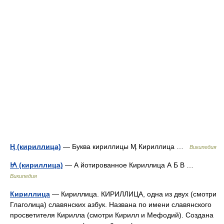
Ӊ (кириллица)
— Буква кириллицы Ӎ Кириллица …
Википедия
Ꙗ (кириллица)
— А йотированное Кириллица А Б В …
Википедия
Кириллица
— Кириллица. КИРИЛЛИЦА, одна из двух (смотри
Глаголица) славянских азбук. Названа по имени славянского
просветителя Кирилла (смотри Кирилл и Мефодий). Создана