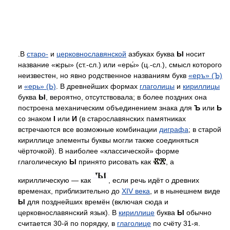
.В
старо-
и
церковнославянской
азбуках буква
Ы
носит
название «ѥры» (ст.-сл.) или «еры́» (ц.-сл.), смысл которого
неизвестен, но явно родственное названиям букв
«еръ» (Ъ)
и
«ерь» (Ь)
. В древнейших формах
глаголицы
и
кириллицы
буква
Ы
, вероятно, отсутствовала; в более поздних она
построена механическим объединением знака для
Ъ
или
Ь
со знаком
І
или
И
(в старославянских памятниках
встречаются все возможные комбинации
диграфа
; в старой
кириллице элементы буквы могли также соединяться
чёрточкой). В наиболее «классической» форме
глаголическую
Ы
принято рисовать как
, а
кириллическую — как
, если речь идёт о древних
временах, приблизительно до
XIV века
, и в нынешнем виде
Ы
для позднейших времён (включая сюда и
церковнославянский язык). В
кириллице
буква
Ы
обычно
считается 30-й по порядку, в
глаголице
по счёту 31-я.