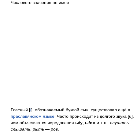
Числового значения не имеет.
Гласный [
ɨ
], обозначаемый буквой «ы», существовал ещё в
праславянском языке
. Часто происходит из долгого звука [u],
чем объясняются чередования
ы/у
,
ы/ов
и т. п.:
слушать —
слышать
,
рыть — ров
.