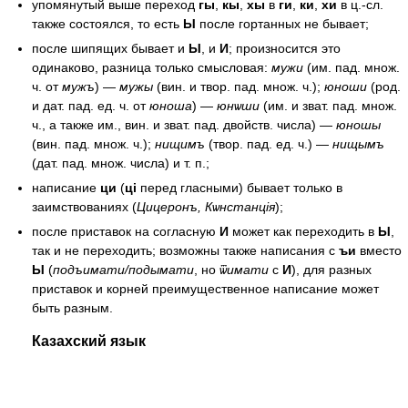
упомянутый выше переход
гы
,
кы
,
хы
в
ги
,
ки
,
хи
в ц.-сл.
также состоялся, то есть
Ы
после гортанных не бывает;
после шипящих бывает и
Ы
, и
И
; произносится это
одинаково, разница только смысловая:
мужи
(им. пад. множ.
ч. от
мужъ
) —
мужы
(вин. и твор. пад. множ. ч.);
юноши
(род.
и дат. пад. ед. ч. от
юноша
) —
юнѡши
(им. и зват. пад. множ.
ч., а также им., вин. и зват. пад. двойств. числа) —
юношы
(вин. пад. множ. ч.);
нищимъ
(твор. пад. ед. ч.) —
нищымъ
(дат. пад. множ. числа) и т. п.;
написание
ци
(
ці
перед гласными) бывает только в
заимствованиях (
Цицеронъ, Кѡнстанція
);
после приставок на согласную
И
может как переходить в
Ы
,
так и не переходить; возможны также написания с
ъи
вместо
Ы
(
подъимати/подымати
, но
ѿимати
с
И
), для разных
приставок и корней преимущественное написание может
быть разным.
Казахский язык