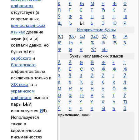
К
Л
Љ
М
Н
Њ
О
алфавитах
П
Р
С
Т
Ћ
Ќ
У
отсутствует (в
Ў
Ф
Х
Ц
Ч
Џ
Ш
современных
Щ
Ъ
Ы
Ь
Э
Ю
Я
южнославянских
Исторические буквы
языках
древние
(
Ҁ
)
(
Ѹ
)
Ѡ
(
Ѿ
)
(
Ѻ
)
Ѣ
ІA
звуки [ы] и [и]
Ѥ
ІѢ
Ѧ
Ѫ
Ѩ
Ѭ
Ѯ
совпали давно, но
Ѱ
Ѳ
Ѵ
(
Ѷ
)
Ын
буква
Ы
из
Буквы неславянских языков
сербского
и
Ӑ
Ӓ
Ә
Ӛ
Ӕ
Ғ
Ӷ
болгарского
Ҕ
Ӗ
Ҽ
Ҿ
Ӂ
Җ
Ӝ
алфавитов была
Ҙ
Ӟ
Ӡ
Ӥ
Ӣ
Ӏ
Ҋ
исключена только в
Қ
Ҟ
Ҡ
Ӄ
Ҝ
Ԟ
Ӆ
XIX веке
; а в
Ӎ
Ҥ
Ң
Ӊ
Ӈ
Ӧ
Ө
украинском
Ӫ
Ҩ
Ҧ
Ҏ
Ҫ
Ҭ
Ӳ
алфавите
, вместо
Ӱ
Ӯ
Ү
Ұ
Ҳ
Һ
Ҵ
пары
Ы
/
И
Ӵ
Ҷ
Ӌ
Ҹ
Ӹ
Ҍ
Ӭ
используется
И
/
І
).
Примечание.
Знаки
Используется
также в
кириллических
письменностях