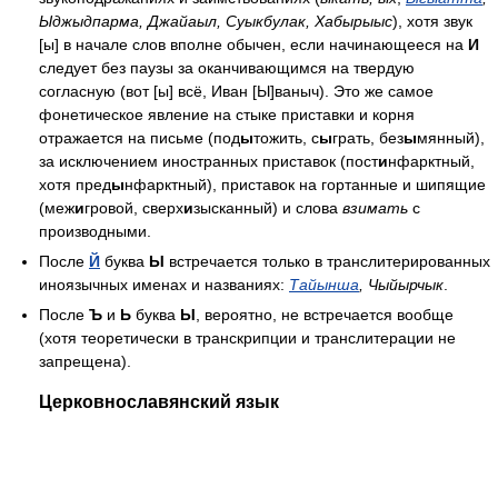
Ыджыдпарма, Джайаыл, Суыкбулак, Хабырыыс
), хотя звук
[ы] в начале слов вполне обычен, если начинающееся на
И
следует без паузы за оканчивающимся на твердую
согласную (вот [ы] всё, Иван [Ы]ваныч). Это же самое
фонетическое явление на стыке приставки и корня
отражается на письме (под
ы
тожить, c
ы
грать, без
ы
мянный),
за исключением иностранных приставок (пост
и
нфарктный,
хотя пред
ы
нфарктный), приставок на гортанные и шипящие
(меж
и
гровой, сверх
и
зысканный) и слова
взимать
с
производными.
После
Й
буква
Ы
встречается только в транслитерированных
иноязычных именах и названиях:
Тайынша
, Чыйырчык
.
После
Ъ
и
Ь
буква
Ы
, вероятно, не встречается вообще
(хотя теоретически в транскрипции и транслитерации не
запрещена).
Церковнославянский язык