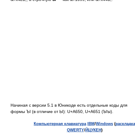
Начиная с версии 5.1 в Юникоде есть отдельные коды для
формы ЪІ (в отличие от ЬІ): U+A650, U+A651 (Ꙑꙑ).
Компьютерная клавиатура
IBM
/
Windows
(
раскладк
QWERTY
/
ЙЦУКЕН
)