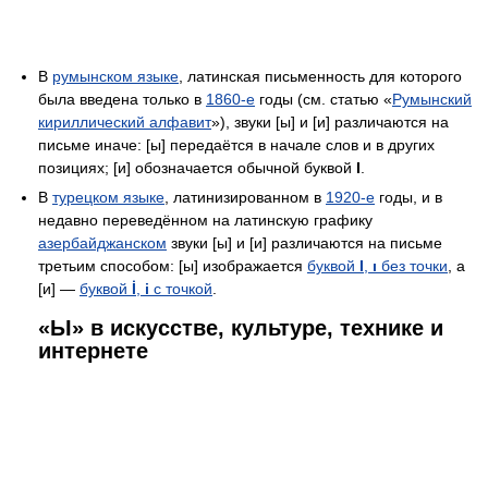
В
румынском языке
, латинская письменность для которого
была введена только в
1860-е
годы (см. статью «
Румынский
кириллический алфавит
»), звуки [ы] и [и] различаются на
письме иначе: [ы] передаётся в начале слов и в других
позициях; [и] обозначается обычной буквой
I
.
В
турецком языке
, латинизированном в
1920-е
годы, и в
недавно переведённом на латинскую графику
азербайджанском
звуки [ы] и [и] различаются на письме
третьим способом: [ы] изображается
буквой
I
,
ı
без точки
, а
[и] —
буквой
İ
,
i
с точкой
.
«Ы» в искусстве, культуре, технике и
интернете