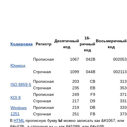
16-
Десятичный
Восьмеричный
Кодировка
Регистр
ричный
код
код
код
Прописная
1067
042B
002053
Юникод
Строчная
1099
044B
002113
Прописная
203
CB
313
ISO 8859-5
Строчная
235
EB
353
Прописная
249
F9
371
KOI 8
Строчная
217
D9
331
Прописная
219
DB
333
Windows
1251
Строчная
251
FB
373
В
HTML
прописную букву
Ы
можно записать как &#1067; или
&#x42B;, а строчную
ы
— как &#1099; или &#x44B;.