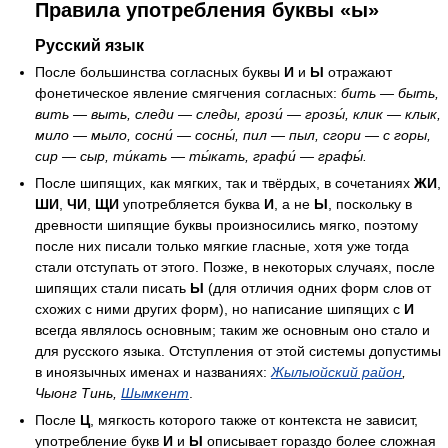
Правила употребления буквы «ы»
Русский язык
После большинства согласных буквы
И
и
Ы
отражают
фонетическое явление смягчения согласных:
бить — быть,
вить — выть, следи — следы, грози́ — грозы́, клик — клык,
мило — мыло, сосни́ — сосны́, пил — пыл, сгори — с горы,
сир — сыр, ти́кать — ты́кать, графи́ — графы́.
После шипящих, как мягких, так и твёрдых, в сочетаниях
ЖИ
,
ШИ
,
ЧИ
,
ЩИ
употребляется буква
И
, а не
Ы
, поскольку в
древности шипящие буквы произносились мягко, поэтому
после них писали только мягкие гласные, хотя уже тогда
стали отступать от этого. Позже, в некоторых случаях, после
шипящих стали писать
Ы
(для отличия одних форм слов от
схожих с ними других форм), но написание шипящих с
И
всегда являлось основным; таким же основным оно стало и
для русского языка. Отступления от этой системы допустимы
в иноязычных именах и названиях:
Жылыойский район
,
Чыонг Тинь,
Шымкент
.
После
Ц
, мягкость которого также от контекста не зависит,
употребление букв
И
и
Ы
описывает гораздо более сложная