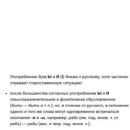
Употребление букв
Ы
и
И
(
І
) близко к русскому, хотя частично
отражает старославянскую ситуацию:
после большинства согласных употребление
Ы
и
И
смыслоразличительное и фонетически обусловленное
(
бити — быти
и т. п.); но, в отличие от русского, в склонении
одного и того же слова могут одновременно встречаться
окончания
-и
и
-ы
, например:
раби
(им. пад. множ. ч. от
рабъ
) —
рабы
(вин. и твор. пад. множ. ч.);