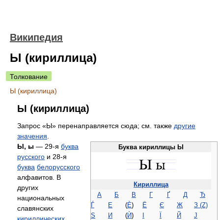
Википедия
Ы (кириллица)
Толкование
Ы (кириллица)
Ы (кириллица)
Запрос «Ы» перенаправляется сюда; см. также
другие
значения
.
Ы, ы
— 29-я
буква
Буква кириллицы Ы
русского
и 28-я
буква
белорусского
алфавитов. В
Кириллица
других
А
Б
В
Г
Ґ
Д
Ђ
национальных
Ѓ
Е
(
Ѐ
)
Ё
Є
Ж
З (Ζ)
славянских
Ѕ
И
(
Ѝ
)
І
Ї
Й
Ј
кириллических