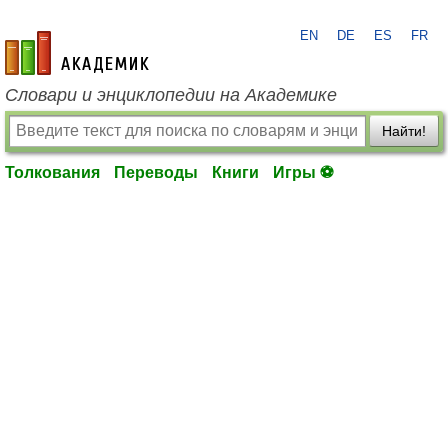
EN
DE
ES
FR
academic.ru
Словари и энциклопедии на Академике
Найти!
Толкования
Переводы
Книги
Игры ⚽