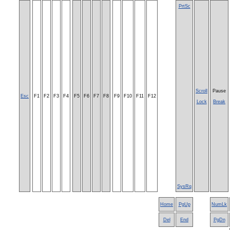
PrtSc
Scroll
Pause
Esc
F1
F2
F3
F4
F5
F6
F7
F8
F9
F10
F11
F12
Lock
Break
SysRq
Home
PgUp
NumLk
Del
End
PgDn