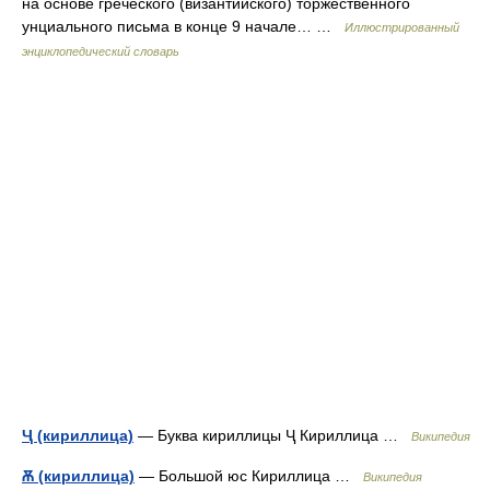
на основе греческого (византийского) торжественного
унциального письма в конце 9 начале… …
Иллюстрированный
энциклопедический словарь
Ҷ (кириллица)
— Буква кириллицы Ҷ Кириллица …
Википедия
Ѫ (кириллица)
— Большой юс Кириллица …
Википедия