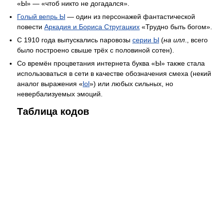
«Ы» — «чтоб никто не догадался».
Голый вепрь Ы
— один из персонажей фантастической
повести
Аркадия и Бориса Стругацких
«Трудно быть богом».
С 1910 года выпускались паровозы
серии Ы
(
на илл
., всего
было построено свыше трёх с половиной сотен).
Со времён процветания интернета буква «Ы» также стала
использоваться в сети в качестве обозначения смеха (некий
аналог выражения «
lol
») или любых сильных, но
невербализуемых эмоций.
Таблица кодов