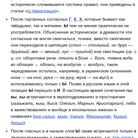
исторически сложившаяся система правил; они приведены в
статье «
Ц (кириллица)
».
После гортанных согласных
Г
,
К
,
Х
, которые бывают как
твёрдыми, так и мягкими,
Ы
тем не менее практически не
употребляется. Объяснение историческое: в древности эти
согласные не могли смягчаться; точнее, вместо смягчения
они переходили в шипящие (
стол — стольный
, но
друг —
дружный, век — вечный, пух — пушной
) или свистящие (ср. с
ц.-сл. оборотами речи:
почить в Бозе
←
Богъ
;
темна вода
во облацех
←
облакъ
,
на воздусях
←
воздухъ
; такое
чередование осталось, например, в украинском склонении:
нога — на нозі, рука — на руці, муха — на мусі
) и
использовались только с
Ы
. Позже в русском языке в этой
позиции
Ы
перешло в
И
. В настоящее время сочетания
гы
,
кы
,
хы
встречаются в звукоподражаниях и просторечии
(
гыгыкать, кыш, Кыся, Олегыч, Маркыч, Аристархыч
), либо
в заимствованиях и вообще в иноязычных именах и
названиях (
кок-сагыз
,
акын
,
такыр
,
Мангышлак
,
Кызыл
,
Архыз
).
После гласных и в начале слов
Ы
также встречается только в
звукоподражаниях и заимствованиях (
ыкать, ых
;
Ыгыатта
,