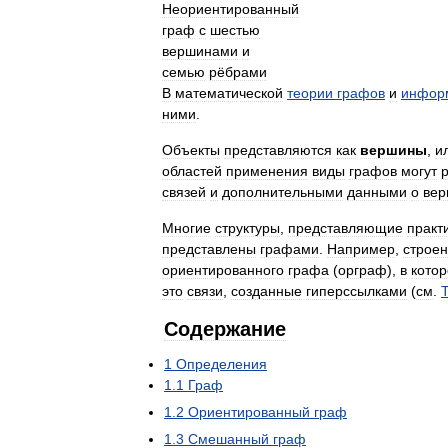
Неориентированный
граф
с
шестью
вершинами
и
семью
рёбрами
В
математической
теории
графов
и
инфор
ними
.
Объекты
представляются
как
вершины
,
и
областей
применения
виды
графов
могут
связей
и
дополнительными
данными
о
вер
Многие
структуры
,
представляющие
практ
представлены
графами
.
Например
,
строе
ориентированного
графа
(
орграф
),
в
кото
это
связи
,
созданные
гиперссылками
(
см
.
Содержание
1
Определения
1
.
1
Граф
1
.
2
Ориентированный
граф
1
.
3
Смешанный
граф