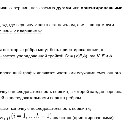
личных
вершин
,
называемых
дугами
или
ориентированными
,
w
)
,
где
вершину
v
называют
началом
,
а
w
—
концом
дуги
.
ршины
v
к
вершине
w
.
м
некоторые
рёбра
могут
быть
ориентированными
,
а
ывается
упорядоченной
тройкой
G
:
= (
V
,
E
,
A
)
,
где
V
,
E
и
A
тированный
графы
являются
частными
случаями
смешанного
.
ечную
последовательность
вершин
,
в
которой
каждая
вершина
ей
в
последовательности
вершин
ребром
.
ывают
конечную
последовательность
вершин
v
i
v
)
являются
(
ориентированными
)
i
+
1