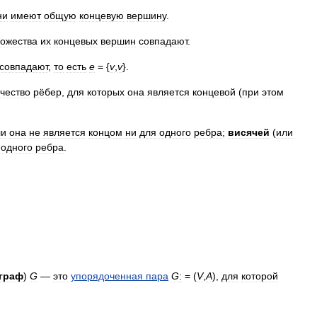
ни
имеют
общую
концевую
вершину
.
ожества
их
концевых
вершин
совпадают
.
совпадают
,
то
есть
e
= {
v
,
v
}
.
чество
рёбер
,
для
которых
она
является
концевой
(
при
этом
ли
она
не
является
концом
ни
для
одного
ребра
;
висячей
(
или
одного
ребра
.
граф
)
G
—
это
упорядоченная
пара
G
:
= (
V
,
A
)
,
для
которой