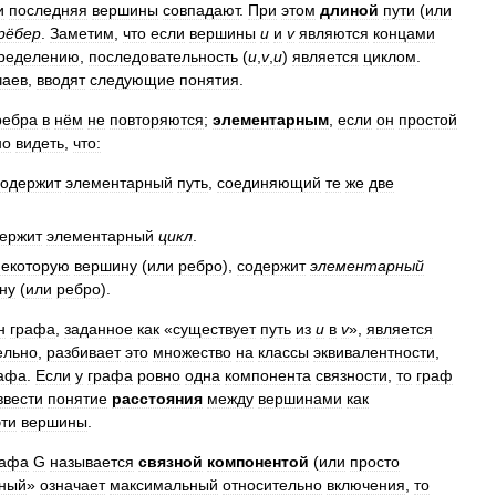
и
последняя
вершины
совпадают
.
При
этом
длиной
пути
(
или
рёбер
.
Заметим
,
что
если
вершины
u
и
v
являются
концами
ределению
,
последовательность
(
u
,
v
,
u
)
является
циклом
.
чаев
,
вводят
следующие
понятия
.
ребра
в
нём
не
повторяются
;
элементарным
,
если
он
простой
но
видеть
,
что:
содержит
элементарный
путь
,
соединяющий
те
же
две
ержит
элементарный
цикл
.
некоторую
вершину
(
или
ребро
),
содержит
элементарный
ну
(
или
ребро
).
н
графа
,
заданное
как
«
существует
путь
из
u
в
v
»,
является
ельно
,
разбивает
это
множество
на
классы
эквивалентности
,
афа
.
Если
у
графа
ровно
одна
компонента
связности
,
то
граф
ввести
понятие
расстояния
между
вершинами
как
эти
вершины
.
рафа
G
называется
связной
компонентой
(
или
просто
ный
»
означает
максимальный
относительно
включения
,
то