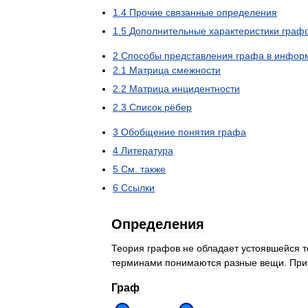
1
.
4
Прочие
связанные
определения
1
.
5
Дополнительные
характеристики
граф
2
Способы
представления
графа
в
инфор
2
.
1
Матрица
смежности
2
.
2
Матрица
инцидентности
2
.
3
Список
рёбер
3
Обобщение
понятия
графа
4
Литература
5
См
.
также
6
Ссылки
Определения
Теория
графов
не
обладает
устоявшейся
т
терминами
понимаются
разные
вещи
.
При
Граф