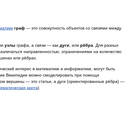
матике
граф
—
это
совокупность
объектов
со
связями
между
ли
узлы
графа
,
а
связи
—
как
дуги
,
или
рёбра
.
Для
разных
различаться
направленностью
,
ограничениями
на
количество
шинах
или
рёбрах
.
ический
интерес
в
математике
и
информатике
,
могут
быть
ние
Википедии
можно
смоделировать
при
помощи
ром
вершины
—
это
статьи
,
а
дуги
(
ориентированные
рёбра
) —
Тематическая
карта
).