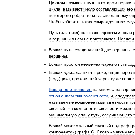
Циклом
называют
путь
,
в
котором
первая
цикла
)
называют
число
составляющих
его
некоторого
ребра
,
то
согласно
данному
оп
Чтобы
избежать
таких
«
вырожденных
»
слу
Путь
(
или
цикл
)
называют
простым
,
если
и
вершины
в
нём
не
повторяются
.
Неслож
Всякий
путь
,
соединяющий
две
вершины
,
вершины
.
Всякий
простой
неэлементарный
путь
сод
Всякий
простой
цикл
,
проходящий
через
(
под
-)
цикл
,
проходящий
через
ту
же
верши
Бинарное
отношение
на
множестве
верши
отношением
эквивалентности
,
и
,
следоват
называемые
компонентами
связности
гр
связный
.
На
компоненте
связности
можно
минимальную
длину
пути
,
соединяющего
Всякий
максимальный
связный
подграф
г
компонентой
)
графа
G
.
Слово
«
максималь