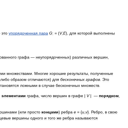
—
это
упорядоченная
пара
G
:
= (
V
,
E
)
,
для
которой
выполнены
ованного
графа
—
неупорядоченных
)
различных
вершин
,
ыми
множествами
.
Многие
хорошие
результаты
,
полученные
-
либо
образом
отличаются
)
для
бесконечных
графов
.
Это
становятся
ложными
в
случае
бесконечных
множеств
.
е
элементами
графа
,
число
вершин
в
графе
|
V
|
—
порядком
,
ршинами
(
или
просто
концами
)
ребра
e
= {
u
,
v
}
.
Ребро
,
в
свою
цевые
вершины
одного
и
того
же
ребра
называются