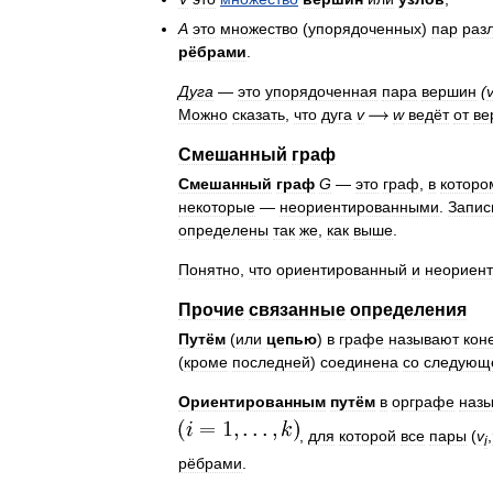
A
это
множество
(
упорядоченных
)
пар
раз
рёбрами
.
Дуга
—
это
упорядоченная
пара
вершин
(
v
Можно
сказать
,
что
дуга
v
w
ведёт
от
ве
Смешанный
граф
Смешанный
граф
G
—
это
граф
,
в
которо
некоторые
—
неориентированными
.
Запис
определены
так
же
,
как
выше
.
Понятно
,
что
ориентированный
и
неориен
Прочие
связанные
определения
Путём
(
или
цепью
)
в
графе
называют
кон
(
кроме
последней
)
соединена
со
следующ
Ориентированным
путём
в
орграфе
наз
,
для
которой
все
пары
(
v
,
i
рёбрами
.