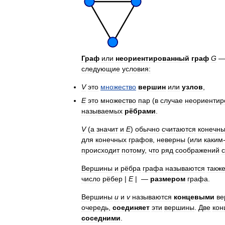
Граф
или
неориентированный
граф
G
следующие
условия:
V
это
множество
вершин
или
узлов
,
E
это
множество
пар
(
в
случае
неориентир
называемых
рёбрами
.
V
(
а
значит
и
E
)
обычно
считаются
конечн
для
конечных
графов
,
неверны
(
или
каким
происходит
потому
,
что
ряд
соображений
Вершины
и
рёбра
графа
называются
такж
число
рёбер
|
E
|
—
размером
графа
.
Вершины
u
и
v
называются
концевыми
ве
очередь
,
соединяет
эти
вершины
.
Две
кон
соседними
.