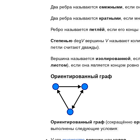
Два
ребра
называются
смежными
,
если
о
Два
ребра
называются
кратными
,
если
мн
Ребро
называется
петлёй
,
если
его
концы
Степенью
deg
V
вершины
V
называют
коли
петли
считают
дважды
).
Вершина
называется
изолированной
,
ес
листом
),
если
она
является
концом
ровно
Ориентированный
граф
Ориентированный
граф
(
сокращённо
ор
выполнены
следующие
условия:
V
это
множество
вершин
или
узлов
,