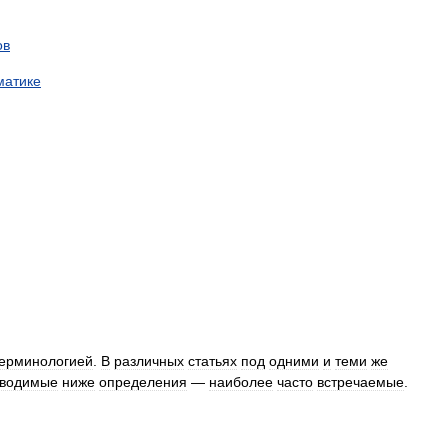
ов
матике
ерминологией
.
В
различных
статьях
под
одними
и
теми
же
водимые
ниже
определения
—
наиболее
часто
встречаемые
.