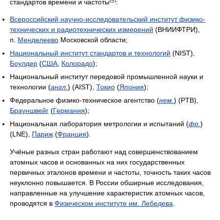
стандартов времени и частоты
:
Всероссийский научно-исследовательский институт физико-
технических и радиотехнических измерений
(ВНИИФТРИ),
п.
Менделеево
Московской области;
Национальный институт стандартов и технологий
(NIST),
Боулдер
(
США
,
Колорадо
);
Национальный институт передовой промышленной науки и
технологии (
англ.
) (AIST),
Токио
(
Япония
);
Федеральное физико-техническое агентство (
нем.
) (PTB),
Брауншвейг
(
Германия
);
Национальная лаборатория метрологии и испытаний (
фр.
)
(LNE),
Париж
(
Франция
).
Учёные разных стран работают над совершенствованием
атомных часов и основанных на них государственных
первичных эталонов времени и частоты, точность таких часов
неуклонно повышается. В России обширные исследования,
направленные на улучшение характеристик атомных часов,
проводятся в
Физическом институте им. Лебедева
.