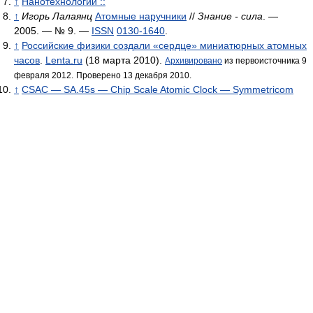
↑
Нанотехнологии ::
↑
Игорь Лалаянц
Атомные наручники
//
Знание - сила
. —
2005. — № 9. —
ISSN
0130-1640
.
↑
Российские физики создали «сердце» миниатюрных атомных
часов
.
Lenta.ru
(18 марта 2010).
Архивировано
из первоисточника 9
февраля 2012.
Проверено 13 декабря 2010.
↑
CSAC — SA.45s — Chip Scale Atomic Clock — Symmetricom