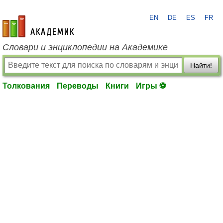
EN
DE
ES
FR
academic.ru
Словари и энциклопедии на Академике
Найти!
Толкования
Переводы
Книги
Игры ⚽