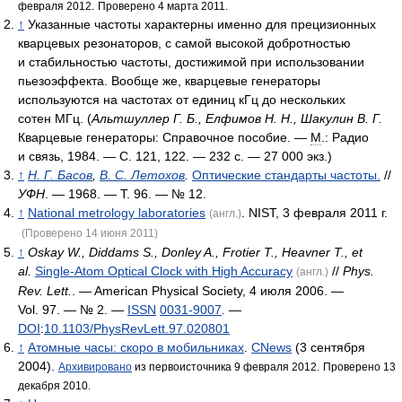
февраля 2012.
Проверено 4 марта 2011.
↑
Указанные частоты характерны именно для прецизионных
кварцевых резонаторов, с самой высокой добротностью
и стабильностью частоты, достижимой при использовании
пьезоэффекта. Вообще же, кварцевые генераторы
используются на частотах от единиц кГц до нескольких
сотен МГц. (
Альтшуллер Г. Б., Елфимов Н. Н., Шакулин В. Г.
Кварцевые генераторы: Справочное пособие. —
М
.: Радио
и связь, 1984. — С. 121, 122. — 232 с. —
27 000 экз.
)
↑
Н. Г. Басов
,
В. С. Летохов
.
Оптические стандарты частоты.
//
УФН
. — 1968. — Т. 96. — № 12.
↑
National metrology laboratories
. NIST, 3 февраля 2011 г.
(англ.)
(Проверено 14 июня 2011)
↑
Oskay W., Diddams S., Donley A., Frotier T., Heavner T., et
al.
Single-Atom Optical Clock with High Accuracy
//
Phys.
(англ.)
Rev. Lett.
. — American Physical Society, 4 июля 2006. —
Vol. 97. — № 2. —
ISSN
0031-9007
. —
DOI
:
10.1103/PhysRevLett.97.020801
↑
Атомные часы: скоро в мобильниках
.
CNews
(3 сентября
2004).
Архивировано
из первоисточника 9 февраля 2012.
Проверено 13
декабря 2010.