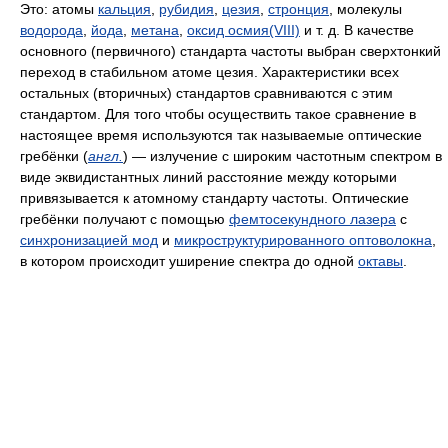
Это: атомы
кальция
,
рубидия
,
цезия
,
стронция
, молекулы
водорода
,
йода
,
метана
,
оксид осмия(VIII)
и т. д. В качестве
основного (первичного) стандарта частоты выбран сверхтонкий
переход в стабильном атоме цезия. Характеристики всех
остальных (вторичных) стандартов сравниваются с этим
стандартом. Для того чтобы осуществить такое сравнение в
настоящее время используются так называемые оптические
гребёнки (
англ.
) — излучение с широким частотным спектром в
виде эквидистантных линий расстояние между которыми
привязывается к атомному стандарту частоты. Оптические
гребёнки получают с помощью
фемтосекундного лазера
с
синхронизацией мод
и
микроструктурированного оптоволокна
,
в котором происходит уширение спектра до одной
октавы
.