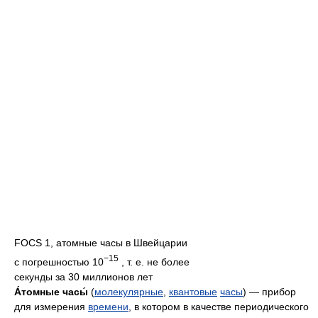
FOCS 1, атомные часы в Швейцарии
−15
с погрешностью 10
, т. е. не более
секунды за 30 миллионов лет
А́томные часы́
(
молекулярные
,
квантовые
часы
) — прибор
для измерения
времени
, в котором в качестве периодического