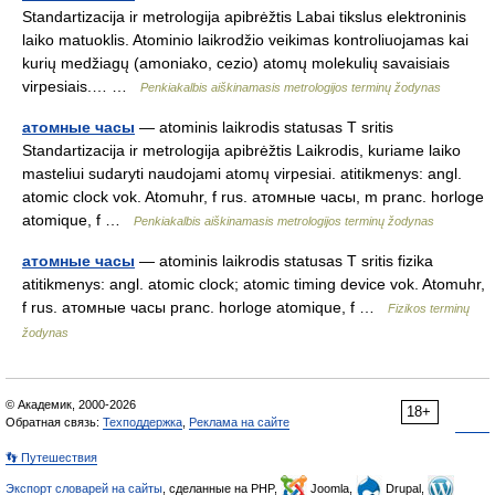
Standartizacija ir metrologija apibrėžtis Labai tikslus elektroninis
laiko matuoklis. Atominio laikrodžio veikimas kontroliuojamas kai
kurių medžiagų (amoniako, cezio) atomų molekulių savaisiais
virpesiais.… …
Penkiakalbis aiškinamasis metrologijos terminų žodynas
атомные часы
— atominis laikrodis statusas T sritis
Standartizacija ir metrologija apibrėžtis Laikrodis, kuriame laiko
masteliui sudaryti naudojami atomų virpesiai. atitikmenys: angl.
atomic clock vok. Atomuhr, f rus. атомные часы, m pranc. horloge
atomique, f …
Penkiakalbis aiškinamasis metrologijos terminų žodynas
атомные часы
— atominis laikrodis statusas T sritis fizika
atitikmenys: angl. atomic clock; atomic timing device vok. Atomuhr,
f rus. атомные часы pranc. horloge atomique, f …
Fizikos terminų
žodynas
© Академик, 2000-2026
18+
Обратная связь:
Техподдержка
,
Реклама на сайте
👣 Путешествия
Экспорт словарей на сайты
, сделанные на PHP,
Joomla,
Drupal,