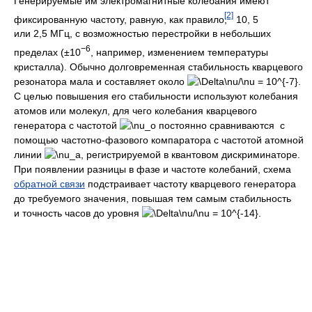
Генерируемые им электромагнитные колебания имеют
[2]
фиксированную частоту, равную, как правило,
10, 5
или 2,5 МГц, с возможностью перестройки в небольших
−6
пределах (±10
, например, изменением температуры
кристалла). Обычно долговременная стабильность кварцевого
резонатора мала и составляет около
.
С целью повышения его стабильности используют колебания
атомов или молекул, для чего колебания кварцевого
генератора с частотой
постоянно сравниваются c
помощью частотно-фазового компаратора с частотой атомной
линии
, регистрируемой в квантовом дискриминаторе.
При появлении разницы в фазе и частоте колебаний, схема
обратной связи
подстраивает частоту кварцевого генератора
до требуемого значения, повышая тем самым стабильность
и точность часов до уровня
.