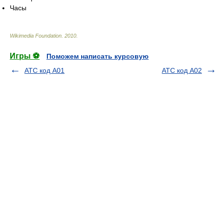
Часы
Wikimedia Foundation
.
2010
.
Игры ⚽
Поможем написать курсовую
ATC код A01
ATC код A02