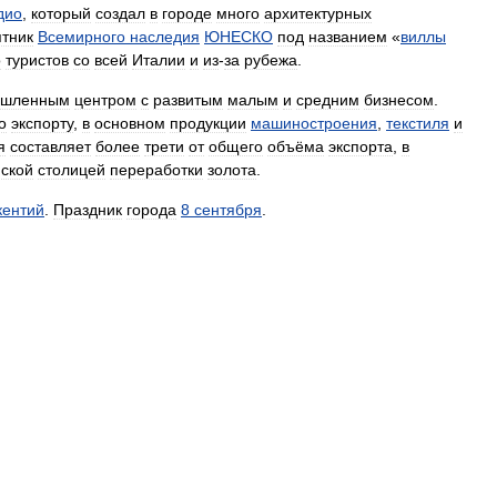
дио
,
который
создал
в
городе
много
архитектурных
тник
Всемирного
наследия
ЮНЕСКО
под
названием
«
виллы
о
туристов
со
всей
Италии
и
из
-
за
рубежа
.
ышленным
центром
с
развитым
малым
и
средним
бизнесом
.
о
экспорту
,
в
основном
продукции
машиностроения
,
текстиля
и
я
составляет
более
трети
от
общего
объёма
экспорта
,
в
нской
столицей
переработки
золота
.
кентий
.
Праздник
города
8
сентября
.