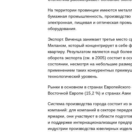
На
территории
провинции
имеются
металл
бумажная
промышленность
,
производство
электронная
,
пищевая
и
оптическая
промы
оборудования
.
Экспорт
.
Виченца
занимает
третье
место
с
Миланом
,
который
концентрирует
в
себе
ф
квартиру
.
Результатом
является
ещё
более
оборота
экспорта
(
см
.
в
2005
)
состоит
в
ос
состоянии
,
несмотря
на
небольшие
разме
применением
таких
конкурентных
преимущ
технологический
уровень
.
Рынки
в
основном
в
странах
Европейского
Восточной
Европе
(
15
,
2
%)
и
странах
Азии
Система
производства
города
состоит
из
з
компаний:
для
компаний
в
секторе
передо
ярмарки
,
они
участвуют
в
области
подгото
и
поддержке
интернационализации
предпр
индустрии
производства
ювелирных
издел