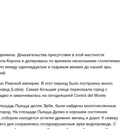
времена
.
Доказательства
присутствия
в
этой
местности
нта
-
Корона
и
датированы
по
времени
несколькими
столетиями
ло
между
одиннадцатым
и
седьмым
веками
до
нашей
эры
,
ний
.
ью
Римской
империи
.
В
этот
период
было
построены
много
ровод
(
Lobia
).
Самая
большая
улица
пересекала
город
с
адио
и
заканчивалась
на
сегодняшней
Contrà
del
Monte
.
лощадь
Пьяцца
делле
Эрбе
,
были
найдены
многочисленные
город
.
На
площади
Пьяцца
Дуомо
в
хорошем
состоянии
д
собором
находятся
остатки
древних
жилищ
и
дорог
.
К
северу
его
дня
сохранились
полуразрушенные
арки
водопровода
.
С