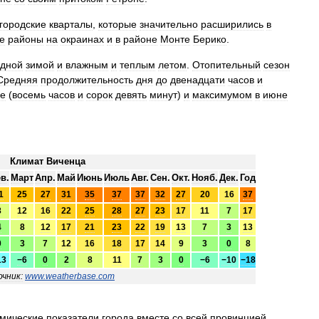
городские
кварталы
,
которые
значительно
расширились
в
е
районы
на
окраинах
и
в
районе
Монте
Берико
.
одной
зимой
и
влажным
и
теплым
летом
.
Отопительный
сезон
Средняя
продолжительность
дня
до
двенадцати
часов
и
ре
(
восемь
часов
и
сорок
девять
минут
)
и
максимумом
в
июне
Климат
Виченца
ев
.
Март
Апр
.
Май
Июнь
Июль
Авг
.
Сен
.
Окт
.
Нояб
.
Дек
.
Год
1
25
27
31
35
37
37
32
27
20
16
37
8
12
16
22
25
28
27
23
17
11
7
17
4
8
12
17
21
23
22
19
13
7
3
13
0
3
7
12
16
18
17
14
9
3
0
8
13
−6
0
2
8
11
7
3
0
−6
−10
−18
чник:
www
.
weatherbase
.
com
омические
показатели
города
вместе
со
всей
провинцией
.