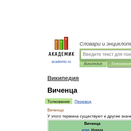
Словари и энциклоп
academic.ru
Википедия
Толкования
Википедия
Виченца
Толкование
Перевод
Виченца
У
этого
термина
существуют
и
другие
знач
Виченца
итал
.
Vicenza