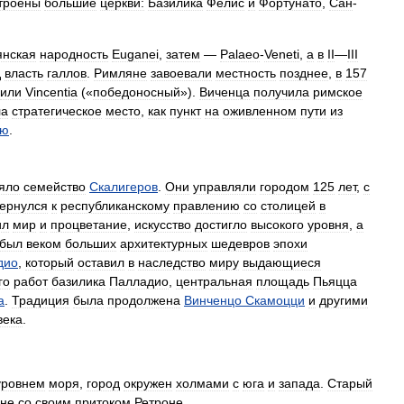
троены
большие
церкви:
Базилика
Фелис
и
Фортунато
,
Сан
-
янская
народность
Euganei
,
затем
—
Palaeo
-
Veneti
,
а
в
II
—
III
д
власть
галлов
.
Римляне
завоевали
местность
позднее
,
в
157
или
Vincentia
(«
победоносный
»).
Виченца
получила
римское
ла
стратегическое
место
,
как
пункт
на
оживленном
пути
из
ею
.
яло
семейство
Скалигеров
.
Они
управляли
городом
125
лет
,
с
ернулся
к
республиканскому
правлению
со
столицей
в
ил
мир
и
процветание
,
искусство
достигло
высокого
уровня
,
а
был
веком
больших
архитектурных
шедевров
эпохи
дио
,
который
оставил
в
наследство
миру
выдающиеся
го
работ
базилика
Палладио
,
центральная
площадь
Пьяцца
а
.
Традиция
была
продолжена
Винченцо
Скамоцци
и
другими
века
.
уровнем
моря
,
город
окружен
холмами
с
юга
и
запада
.
Старый
оне
со
своим
притоком
Ретроне
.