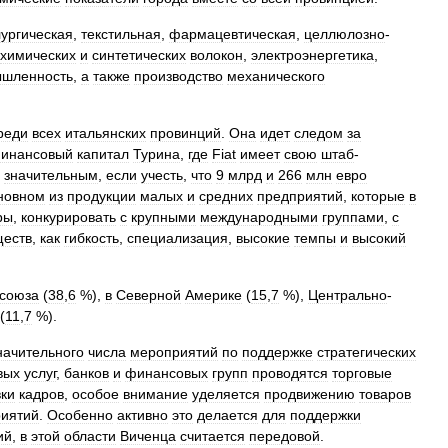
ургическая
,
текстильная
,
фармацевтическая
,
целлюлозно
-
химических
и
синтетических
волокон
,
электроэнергетика
,
шленность
,
а
также
производство
механического
реди
всех
итальянских
провинций
.
Она
идет
следом
за
инансовый
капитал
Турина
,
где
Fiat
имеет
свою
штаб
-
значительным
,
если
учесть
,
что
9
млрд
и
266
млн
евро
новном
из
продукции
малых
и
средних
предприятий
,
которые
в
ры
,
конкурировать
с
крупными
международными
группами
,
с
еств
,
как
гибкость
,
специализация
,
высокие
темпы
и
высокий
союза
(
38
,
6
%),
в
Северной
Америке
(
15
,
7
%),
Центрально
-
(
11
,
7
%).
начительного
числа
мероприятий
по
поддержке
стратегических
вых
услуг
,
банков
и
финансовых
групп
проводятся
торговые
вки
кадров
,
особое
внимание
уделяется
продвижению
товаров
иятий
.
Особенно
активно
это
делается
для
поддержки
ий
,
в
этой
области
Виченца
считается
передовой
.