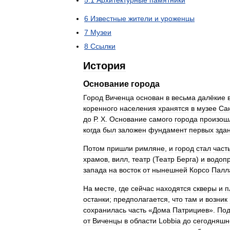
5
.
1
Архитектурные
памятники
6
Известные
жители
и
уроженцы
7
Музеи
8
Ссылки
История
Основание
города
Город
Виченца
основан
в
весьма
далёкие
коренного
населения
хранятся
в
музее
Са
до
Р
.
Х
.
Основание
самого
города
произош
когда
был
заложен
фундамент
первых
зда
Потом
пришли
римляне
,
и
город
стал
част
храмов
,
вилл
,
театр
(
Театр
Берга
)
и
водоп
запада
на
восток
от
нынешней
Корсо
Палл
На
месте
,
где
сейчас
находятся
скверы
и
п
останки
;
предполагается
,
что
там
и
возник
сохранилась
часть
«
Дома
Патрициев
».
По
от
Виченцы
в
области
Lobbia
до
сегодняшн