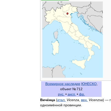
Всемирное
наследие
ЮНЕСКО
,
объект
№
712
рус
.
•
англ
.
•
фр
.
Виче́нца
(
итал
.
Vicenza
,
вен
.
Vicenzsa
) —
одноимённой
провинции
.