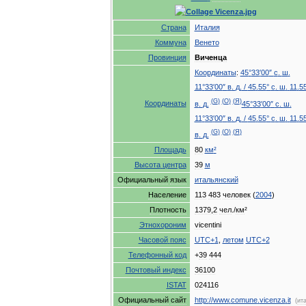
Страна
Италия
Коммуна
Венето
Провинция
Виченца
Координаты
:
45
°
33
′
00
″
с
.
ш
.
11
°
33
′
00
″
в
.
д
.
/
45
.
55
°
с
.
ш
.
11
.
5
(
G
)
(
O
)
(
Я
)
Координаты
в
.
д
.
45
°
33
′
00
″
с
.
ш
.
11
°
33
′
00
″
в
.
д
.
/
45
.
55
°
с
.
ш
.
11
.
5
(
G
)
(
O
)
(
Я
)
в
.
д
.
Площадь
80
км
²
Высота
центра
39
м
Официальный
язык
итальянский
Население
113
483
человек
(
2004
)
Плотность
1379
,
2
чел
./
км
²
Этнохороним
vicentini
Часовой
пояс
UTC
+
1
,
летом
UTC
+
2
Телефонный
код
+
39
444
Почтовый
индекс
36100
ISTAT
024116
Официальный
сайт
http:
//
www
.
comune
.
vicenza
.
it
(
ит