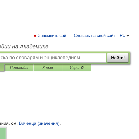
Запомнить сайт
Словарь на свой сайт
RU
едии на Академике
Найти!
Переводы
Книги
Игры ⚽
ения
,
см
.
Виченца
(
значения
)
.