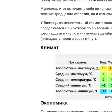
Муниципалитет
включает
в
себя
не
только
течение
двадцатого
столетия
,
но
и
сельски
У
Виченцы
континентальный
климат
с
хол
продолжается
с
15
октября
по
15
апреля
.
шестнадцати
минут
,
с
минимумом
в
декаб
(
пятнадцать
часов
и
сорок
минут
).
Климат
Показатель
Янв
.
Ф
Абсолютный
максимум
,
°
C
15
2
Средний
максимум
, °
C
6
Средняя
температура
, °
C
2
Средний
минимум
, °
C
−1
Абсолютный
минимум
, °
C
−18
−
Исто
Экономика
Статистика
рассматривает
основные
экон