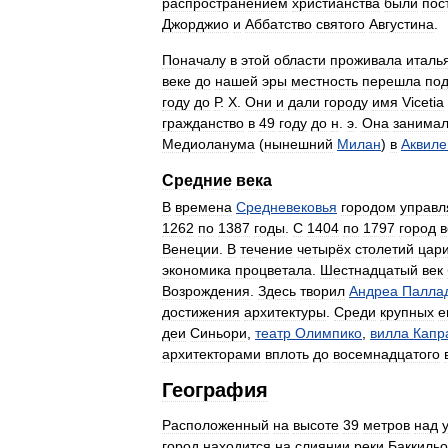
распространением
христианства
были
пос
Джорджио
и
Аббатство
святого
Августина
.
Поначалу
в
этой
области
проживала
италь
веке
до
нашей
эры
местность
перешла
по
году
до
Р
.
Х
.
Они
и
дали
городу
имя
Vicetia
гражданство
в
49
году
до
н
.
э
.
Она
занима
Медиоланума
(
нынешний
Милан
)
в
Аквил
Средние
века
В
времена
Средневековья
городом
управл
1262
по
1387
годы
.
С
1404
по
1797
город
в
Венеции
.
В
течение
четырёх
столетий
цар
экономика
процветала
.
Шестнадцатый
век
Возрождения
.
Здесь
творил
Андреа
Палла
достижения
архитектуры
.
Среди
крупных
е
деи
Синьори
,
театр
Олимпико
,
вилла
Капр
архитекторами
вплоть
до
восемнадцатого
География
Расположенный
на
высоте
39
метров
над
город
находится
на
слиянии
реки
Баккиль