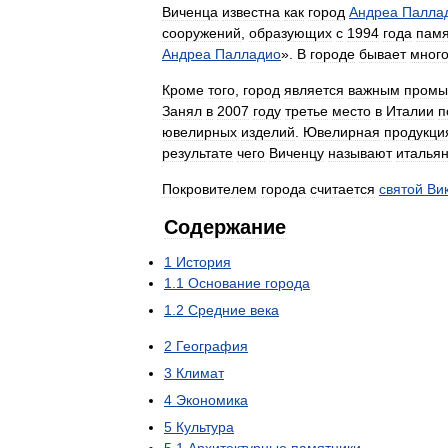
Виченца
известна
как
город
Андреа
Палла
сооружений
,
образующих
с
1994
года
памя
Андреа
Палладио
».
В
городе
бывает
мног
Кроме
того
,
город
является
важным
пром
Занял
в
2007
году
третье
место
в
Италии
п
ювелирных
изделий
.
Ювелирная
продукци
результате
чего
Виченцу
называют
италья
Покровителем
города
считается
святой
Ви
Содержание
1
История
1
.
1
Основание
города
1
.
2
Средние
века
2
География
3
Климат
4
Экономика
5
Культура