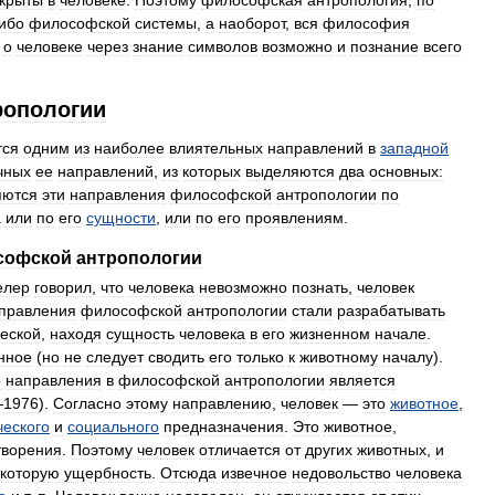
крыты
в
человеке
.
Поэтому
философская
антропология
,
по
ибо
философской
системы
,
а
наоборот
,
вся
философия
о
человеке
через
знание
символов
возможно
и
познание
всего
ропологии
тся
одним
из
наиболее
влиятельных
направлений
в
западной
чных
ее
направлений
,
из
которых
выделяются
два
основных:
яются
эти
направления
философской
антропологии
по
а
или
по
его
сущности
,
или
по
его
проявлениям
.
софской
антропологии
лер
говорил
,
что
человека
невозможно
познать
,
человек
правления
философской
антропологии
стали
разрабатывать
еской
,
находя
сущность
человека
в
его
жизненном
начале
.
нное
(
но
не
следует
сводить
его
только
к
животному
началу
).
о
направления
в
философской
антропологии
является
—
1976
).
Согласно
этому
направлению
,
человек
—
это
животное
,
ческого
и
социального
предназначения
.
Это
животное
,
творения
.
Поэтому
человек
отличается
от
других
животных
,
и
которую
ущербность
.
Отсюда
извечное
недовольство
человека