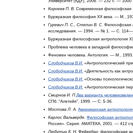
Университет
(
КДУ
),
2006
. —
232
с
. —
1000
Корнеев
П
.
В
.
Современная
философская
Буржуазная
философия
XX
века
. —
М
.,
19
Гуревич
П
.
С
.,
Степин
В
.
С
.
Философская
исследования
. —
1994
. — №
1
. —
С
.
114
—
Буржуазная
философская
антропология
X
Проблема
человека
в
западной
философи
Феномен
человека
.
Антология
. —
М
.,
1993
Слободчиков
В
.
И
.
«
Антропологический
при
Слободчиков
В
.
И
.
«
Деятельность
как
антро
Слободчиков
В
.
И
.
«
Основы
психологическ
Слободчиков
В
.
И
.
«
Антропологическая
пер
Смирнов
И
.
П
.
Два
варианта
человековеде
СПб
.
:
"
Алетейя
",
1999
. —
С
.
5
-
36
.
Мостова
Л
.
А
.
Американская
антропологи
Карлос
Вальверде
.
Философская
антропол
Россия
».
Серия:
АМАТЕКА
,
2001
. —
412
ст
Любутин
К
.
Н
.
Фейербах:
философская
а