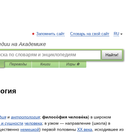
Запомнить сайт
Словарь на свой сайт
RU
едии на Академике
Найти!
Переводы
Книги
Игры ⚽
огия
фия
и
антропология
;
филосо́фия
челове́ка
)
в
широком
и
сущности
человека
;
в
узком
—
направление
(
школа
)
в
щественно
немецкой
)
первой
половины
XX
века
,
исходившее
из