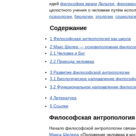
идей
философии
жизни
Дильтея
,
феномен
целостного
учения
о
человеке
путём
испол
психологии
,
биологии
,
этологии
,
социолог
Содержание
1
Философская
антропология
как
школа
2
Макс
Шелер
—
основоположник
филосо
2
.
1
Человек
и
Бог
2
.
2
Природа
человека
3
Развитие
философской
антропологии
3
.
1
Биологическое
направление
философс
3
.
2
Функциональное
направление
филосо
4
Литература
5
Ссылки
Философская
антропология
Начало
философской
антропологии
связа
Макса
Шелера
«
Положение
человека
в
ко