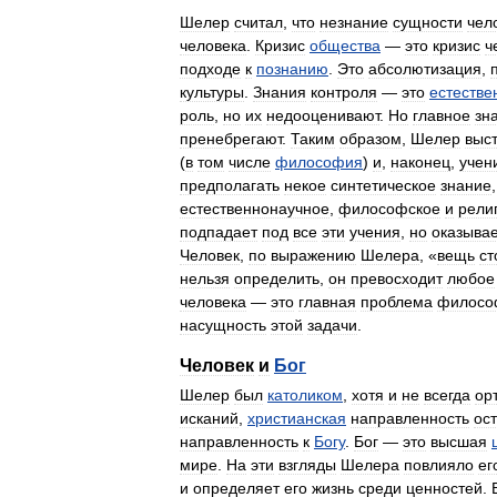
Шелер
считал
,
что
незнание
сущности
чел
человека
.
Кризис
общества
—
это
кризис
ч
подходе
к
познанию
.
Это
абсолютизация
,
культуры
.
Знания
контроля
—
это
естестве
роль
,
но
их
недооценивают
.
Но
главное
зн
пренебрегают
.
Таким
образом
,
Шелер
выс
(
в
том
числе
философия
)
и
,
наконец
,
учен
предполагать
некое
синтетическое
знание
естественнонаучное
,
философское
и
рели
подпадает
под
все
эти
учения
,
но
оказыва
Человек
,
по
выражению
Шелера
, «
вещь
ст
нельзя
определить
,
он
превосходит
любое
человека
—
это
главная
проблема
филосо
насущность
этой
задачи
.
Человек
и
Бог
Шелер
был
католиком
,
хотя
и
не
всегда
ор
исканий
,
христианская
направленность
ос
направленность
к
Богу
.
Бог
—
это
высшая
мире
.
На
эти
взгляды
Шелера
повлияло
ег
и
определяет
его
жизнь
среди
ценностей
.