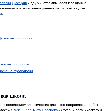
ологии
Гуссерля
и
других
,
стремившееся
к
созданию
ьзования
и
истолкования
данных
различных
наук
—
ии
.
фской
антропологии
кой
антропологии
фской
антропологии
как
школа
но
с
появлением
классических
для
этого
направления
работ
смосе
» (
1928
)
и
Хельмута
Плеснера
«
Ступени
органического
и