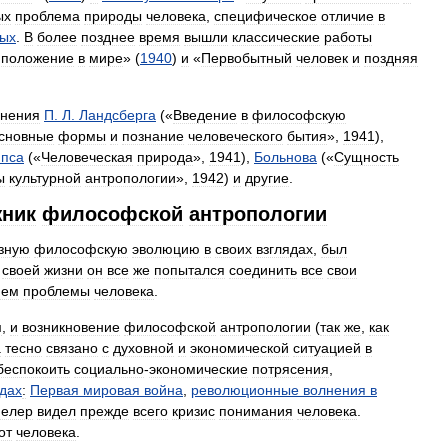
ых
проблема
природы
человека
,
специфическое
отличие
в
ных
.
В
более
позднее
время
вышли
классические
работы
положение
в
мире
» (
1940
)
и
«
Первобытный
человек
и
поздняя
инения
П
.
Л
.
Ландсберга
(«
Введение
в
философскую
сновные
формы
и
познание
человеческого
бытия
»,
1941
),
пса
(«
Человеческая
природа
»,
1941
),
Больнова
(«
Сущность
ы
культурной
антропологии
»,
1942
)
и
другие
.
ник
философской
антропологии
зную
философскую
эволюцию
в
своих
взглядах
,
был
своей
жизни
он
все
же
попытался
соединить
все
свои
ием
проблемы
человека
.
м
,
и
возникновение
философской
антропологии
(
так
же
,
как
а
тесно
связано
с
духовной
и
экономической
ситуацией
в
беспокоить
социально
-
экономические
потрясения
,
одах
:
Первая
мировая
война
,
революционные
волнения
в
елер
видел
прежде
всего
кризис
понимания
человека
.
от
человека
.