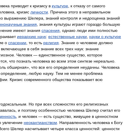
овека
приводит
к
кризису
в
культуре
,
к
отказу
от
самого
еловека
,
кризис
личности
.
Причина
этого
в
неправильном
по
выражению
Шелера
,
знаний
контроля
и
недооценка
знаний
ннонаучные
знания
,
знания
культуры
играют
гораздо
большую
ачение
имеют
знания
спасения
,
однако
люди
ими
полностью
траивает
иерархию
наук
:
естественные
науки
,
науки
о
культуре
ие
о
спасении
,
то
есть
религия
.
Знание
о
человеке
должно
,
включающее
в
себя
знание
всех
трех
наук:
знание
гиозное
.
Человек
—
единственное
существо
,
которое
ется
,
что
познать
человека
во
всем
этом
синтезе
нереально
.
оль
обширная
»,
что
все
его
определения
неудачны
.
Человека
определение
,
любую
науку
.
Тем
не
менее
проблема
фии
.
Кризис
современного
общества
показывает
всю
тодоксальным
.
Но
при
всех
сложностях
его
религиозных
тавалась
,
и
поэтому
особенностью
человека
Шелер
считал
его
ценность
,
и
человек
—
есть
существо
,
живущее
в
ценностном
о
увлечение
неокантианством
.
Направленность
человека
к
Богу
Всего
Шелер
насчитывает
четыре
класса
ценностей:
ценности