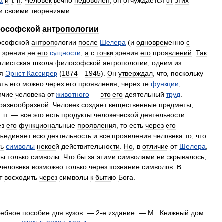
а
и
т
.
п
.
Человек
вечно
недоволен
,
он
отчуждается
от
этих
и
своими
творениями
.
ософской
антропологии
ософской
антропологии
после
Шелера
(
и
одновременно
с
и
зрения
не
его
сущности
,
а
с
точки
зрения
его
проявлений
.
Так
алистская
школа
философской
антропологии
,
одним
из
я
Эрнст
Кассирер
(
1874
—
1945
).
Он
утверждал
,
что
,
поскольку
ать
его
можно
через
его
проявления
,
через
те
функции
,
ичие
человека
от
животного
—
это
его
деятельный
труд
.
разнообразной
.
Человек
создает
вещественные
предметы
,
.
п
. —
все
это
есть
продукты
человеческой
деятельности
.
ез
его
функциональные
проявления
,
то
есть
через
его
ъединяет
всю
деятельность
и
все
проявления
человека
то
,
что
ть
символы
некоей
действительности
.
Но
,
в
отличие
от
Шелера
,
ны
только
символы
.
Что
бы
за
этими
символами
ни
скрывалось
,
человека
возможно
только
через
познание
символов
.
В
т
восходить
через
символы
к
бытию
Бога
.
чебное
пособие
для
вузов
. —
2
-
е
издание
. —
М
.
:
Книжный
дом