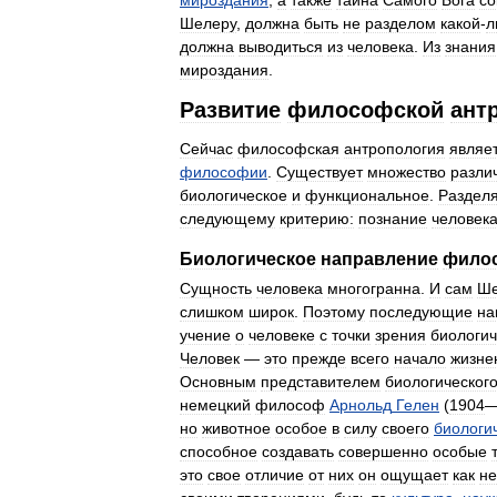
мироздания
,
а
также
тайна
Самого
Бога
со
Шелеру
,
должна
быть
не
разделом
какой
-
л
должна
выводиться
из
человека
.
Из
знания
мироздания
.
Развитие
философской
ант
Сейчас
философская
антропология
являе
философии
.
Существует
множество
разли
биологическое
и
функциональное
.
Раздел
следующему
критерию:
познание
человек
Биологическое
направление
фило
Сущность
человека
многогранна
.
И
сам
Ше
слишком
широк
.
Поэтому
последующие
на
учение
о
человеке
с
точки
зрения
биологич
Человек
—
это
прежде
всего
начало
жизне
Основным
представителем
биологическог
немецкий
философ
Арнольд
Гелен
(
1904
но
животное
особое
в
силу
своего
биологи
способное
создавать
совершенно
особые
это
свое
отличие
от
них
он
ощущает
как
не