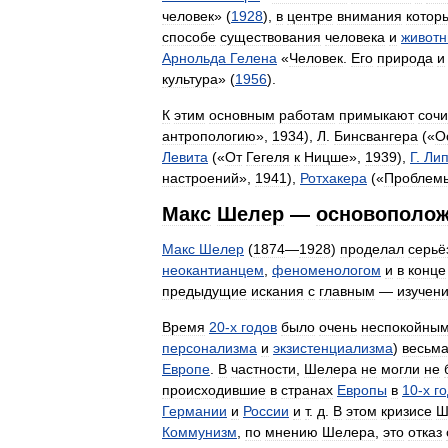
человек
» (
1928
),
в
центре
внимания
котор
способе
существования
человека
и
живот
Арнольда
Гелена
«
Человек
.
Его
природа
и
культура
» (
1956
).
К
этим
основным
работам
примыкают
соч
антропологию
»,
1934
),
Л
.
Бинсвангера
(«
О
Левита
(«
От
Гегеля
к
Ницше
»,
1939
),
Г
.
Лип
настроений
»,
1941
),
Ротхакера
(«
Проблем
Макс
Шелер
—
основополож
Макс
Шелер
(
1874
—
1928
)
проделал
серьё
неокантианцем
,
феноменологом
и
в
конце
предыдущие
искания
с
главным
—
изучен
Время
20
-
х
годов
было
очень
неспокойны
персонализма
и
экзистенциализма
)
весьм
Европе
.
В
частности
,
Шелера
не
могли
не
происходившие
в
странах
Европы
в
10
-
х
г
Германии
и
России
и
т
.
д
.
В
этом
кризисе
Ш
Коммунизм
,
по
мнению
Шелера
,
это
отказ