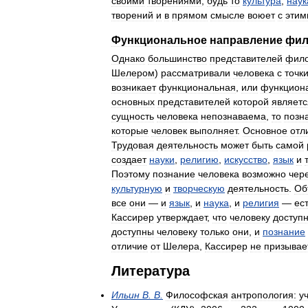
своими
творениями
,
будь
то
культура
,
наук
творений
и
в
прямом
смысле
воюет
с
этим
Функциональное
направление
фил
Однако
большинство
представителей
фил
Шелером
)
рассматривали
человека
с
точк
возникает
функциональная
,
или
функцион
основных
представителей
которой
являетс
сущность
человека
непознаваема
,
то
позн
которые
человек
выполняет
.
Основное
отл
Трудовая
деятельность
может
быть
самой
создает
науки
,
религию
,
искусство
,
язык
и
т
Поэтому
познание
человека
возможно
чер
культурную
и
творческую
деятельность
.
Об
все
они
—
и
язык
,
и
наука
,
и
религия
—
ес
Кассирер
утверждает
,
что
человеку
доступ
доступны
человеку
только
они
,
и
познание
отличие
от
Шелера
,
Кассирер
не
призывае
Литература
Ильин
В
.
В
.
Философская
антропология:
у