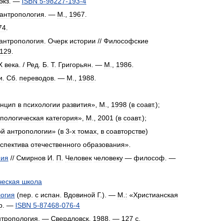
экз
.
—
ISBN
5
-
98227
-
193
-
4
антропология
. —
М
.,
1967
.
74
.
антропология
.
Очерк
истории
//
Философские
129
.
X
века
. /
Ред
.
Б
.
Т
.
Григорьян
. —
М
.,
1986
.
и
.
Сб
.
переводов
. —
М
.,
1988
.
.
нцип
в
психологии
развития
»,
М
.,
1998
(
в
соавт
.);
пологическая
категория
»,
М
.,
2001
(
в
соавт
.);
ой
антропологии
» (
в
3
-
х
томах
,
в
соавторстве
)
спектива
отечественного
образования
».
ния
//
Смирнов
И
.
П
.
Человек
человеку
—
философ
. —
ческая
школа
огия
(
пер
.
с
испан
.
Вдовиной
Г
.). —
М
.
:
«
Христианская
р
. —
ISBN
5
-
87468
-
076
-
4
нтропология
. —
Свердловск
,
1988
. —
127
с
.