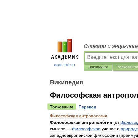
Словари и энциклоп
academic.ru
Википедия
Толкования
Википедия
Философская антропол
Толкование
Перевод
Философская
антропология
Филосо́фская
антрополо́гия
(
от
филосо
смысле
—
философское
учение
о
природе
западноевропейской
философии
(
преиму