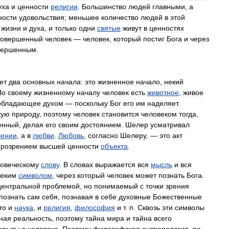
уха
и
ценности
религии
.
Большинство
людей
главными
,
а
ности
удовольствия
;
меньшее
количество
людей
в
этой
жизни
и
духа
,
и
только
одни
святые
живут
в
ценностях
совершенный
человек
—
человек
,
который
постиг
Бога
и
через
вершенным
.
ет
два
основных
начала:
это
жизненное
начало
,
некий
По
своему
жизненному
началу
человек
есть
животное
,
живое
обладающее
духом
—
поскольку
Бог
его
им
наделяет
.
кую
природу
,
поэтому
человек
становится
человеком
тогда
,
енный
,
делая
его
своим
достоянием
.
Шелер
усматривал
лении
,
а
в
любви
.
Любовь
,
согласно
Шелеру
, —
это
акт
прозрением
высшей
ценности
объекта
.
овеческому
слову
.
В
словах
выражается
вся
мысль
и
вся
еким
символом
,
через
который
человек
может
познать
Бога
.
центральной
проблемой
,
но
понимаемый
с
точки
зрения
познать
сам
себя
,
познавая
в
себе
духовные
Божественные
то
и
наука
,
и
религия
,
философия
и
т
.
п
.
Сквозь
эти
символы
ная
реальность
,
поэтому
тайна
мира
и
тайна
всего