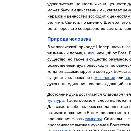
удовольствия
,
ценности
жизни
,
ценности
д
может
быть
и
единственными
,
считает
цен
иерархии
ценностей
восходит
к
ценностям
религии
.
Святой
,
по
мнению
Шелера
,
это
Бога
,
через
Его
совершенство
сам
стал
со
Природа
человека
В
человеческой
природе
Шелер
насчитыва
жизненный
порыв
,
и
дух
,
идущий
от
Бога
.
существо
,
но
также
и
существо
разумное
,
Божественный
дух
превосходит
человечес
когда
он
ассимилирует
в
себя
дух
Божеств
сущность
человека
не
в
мышлении
или
во
духовного
единения
,
сопровождающийся
Достояние
духа
достигается
благодаря
чел
культура
.
Таким
образом
,
слово
является
н
Для
самого
себя
человек
всегда
является
взаимоотношения
с
Богом
,
человек
может
проявления
сквозь
символы
.
Символы
—
э
просвечивает
высшая
духовная
Божествен