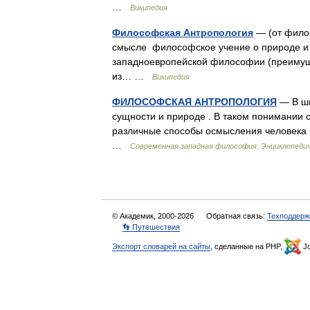
…
Википедия
Философская Антропология
— (от фило
смысле философское учение о природе и 
западноевропейской философии (преимущ
из… …
Википедия
ФИЛОСОФСКАЯ АНТРОПОЛОГИЯ
— В ши
сущности и природе . В таком понимании
различные способы осмысления человека 
…
Современная западная философия. Энциклопедич
© Академик, 2000-2026
Обратная связь:
Техподдерж
👣 Путешествия
Экспорт словарей на сайты
, сделанные на PHP,
Jo