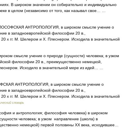
чениях. В широком значении он собирательно и индивидуально
еке в целом (независимо от того, как называл свое… …
ОСОФСКАЯ АНТРОПОЛОГИЯ, в широком смысле учение о
ение в западноевропейской философии 20 в.,
20 х гг. М. Шелером и Х. Плеснером. Исходила в значительной
роком смысле учение о природе (сущности) человека; в узком
ейской философии 20 в., преимущественно немецкой,
 Плеснером. Исходило в значительной мере из идей… …
СКАЯ АНТРОПОЛОГИЯ, в широком смысле учение о
ение в западноевропейской философии 20 в.,
20 х гг. М. Шелером и Х. Плеснером. Исходила в значительной
ческий словарь
офия и антропология; философия человека) в широком
ущности человека; в узком направление (школа) в
ественно немецкой) первой половины XX века, исходившее…