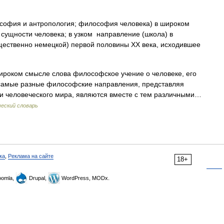
софия и антропология; философия человека) в широком
сущности человека; в узком направление (школа) в
ественно немецкой) первой половины XX века, исходившее
роком смысле слова философское учение о человеке, его
 самые разные философские направления, представляя
и человеческого мира, являются вместе с тем различными…
еский словарь
ка
,
Реклама на сайте
18+
omla,
Drupal,
WordPress, MODx.