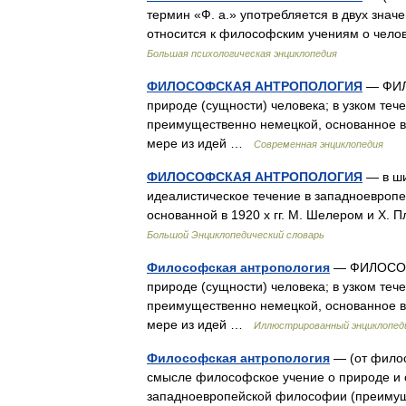
термин «Ф. а.» употребляется в двух зна
относится к философским учениям о челов
Большая психологическая энциклопедия
ФИЛОСОФСКАЯ АНТРОПОЛОГИЯ
— ФИЛ
природе (сущности) человека; в узком теч
преимущественно немецкой, основанное в 
мере из идей …
Современная энциклопедия
ФИЛОСОФСКАЯ АНТРОПОЛОГИЯ
— в ши
идеалистическое течение в западноевроп
основанной в 1920 х гг. М. Шелером и Х.
Большой Энциклопедический словарь
Философская антропология
— ФИЛОСОФ
природе (сущности) человека; в узком теч
преимущественно немецкой, основанное в 
мере из идей …
Иллюстрированный энциклопеди
Философская антропология
— (от филос
смысле философское учение о природе и с
западноевропейской философии (преимущ