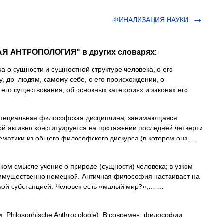
ФИНАЛИЗАЦИЯ НАУКИ
Я АНТРОПОЛОГИЯ" в других словарях:
а о сущности и сущностной структуре человека, о его
, др. людям, самому себе, о его происхождении, о
его существования, об основных категориях и законах его
пециальная философская дисциплина, занимающаяся
ой активно конституируется на протяжении последней четверти
тематики из общего философского дискурса (в котором она …
ом смысле учение о природе (сущности) человека; в узком
еимущественно немецкой. Античная философия настаивает на
ской субстанцией. Человек есть «малый мир?»,… …
. Philosophische Anthropologie). В современ. философии