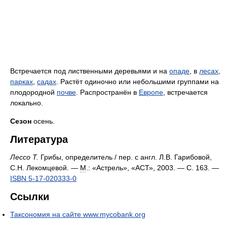
Встречается под лиственными деревьями и на
опаде
, в
лесах
,
парках
,
садах
. Растёт одиночно или небольшими группами на
плодородной
почве
. Распространён в
Европе
, встречается
локально.
Сезон
осень.
Литература
Лессо Т.
Грибы, определитель / пер. с англ. Л.В. Гарибовой,
С.Н. Лекомцевой. —
М
.: «Астрель», «АСТ», 2003. — С. 163. —
ISBN 5-17-020333-0
Ссылки
Таксономия на сайте www.mycobank.org