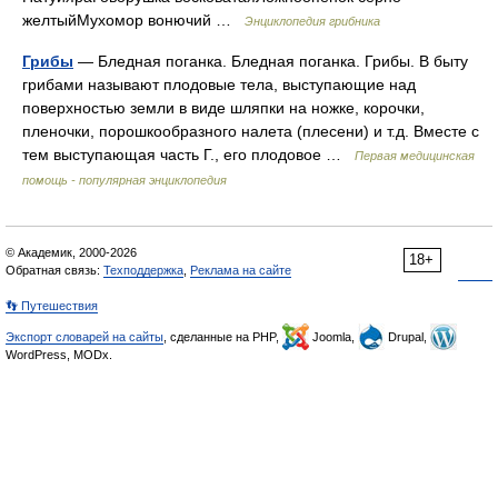
желтыйМухомор вонючий …
Энциклопедия грибника
Грибы
— Бледная поганка. Бледная поганка. Грибы. В быту
грибами называют плодовые тела, выступающие над
поверхностью земли в виде шляпки на ножке, корочки,
пленочки, порошкообразного налета (плесени) и т.д. Вместе с
тем выступающая часть Г., его плодовое …
Первая медицинская
помощь - популярная энциклопедия
© Академик, 2000-2026
18+
Обратная связь:
Техподдержка
,
Реклама на сайте
👣 Путешествия
Экспорт словарей на сайты
, сделанные на PHP,
Joomla,
Drupal,
WordPress, MODx.