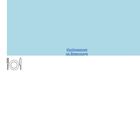
Изображения
на Викискладе