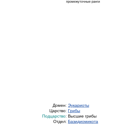
промежуточные ранги
Домен:
Эукариоты
Царство:
Грибы
Подцарство
:
Высшие грибы
Отдел:
Базидиомикота