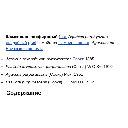
Шампиньо́н порфи́ровый
(
лат.
Agaricus porphyrizon
) —
съедобный
гриб
семейства
шампиньоновых
(
Agaricaceae
).
Научные синонимы
:
Agaricus arvensis
var.
purpurascens
Cooke
1885
Psalliota arvensis
var.
purpurascens
(Cooke) W.G.Sm. 1910
Agaricus purpurascens
(Cooke) Pilát 1951
Psalliota purpurascens
(Cooke) F.H.Møller 1952
Содержание