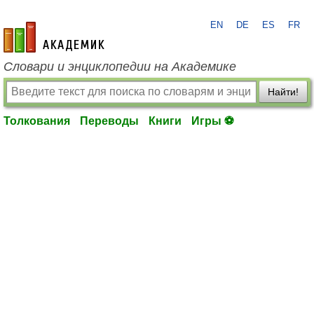
EN
DE
ES
FR
academic.ru
Словари и энциклопедии на Академике
Найти!
Толкования
Переводы
Книги
Игры ⚽