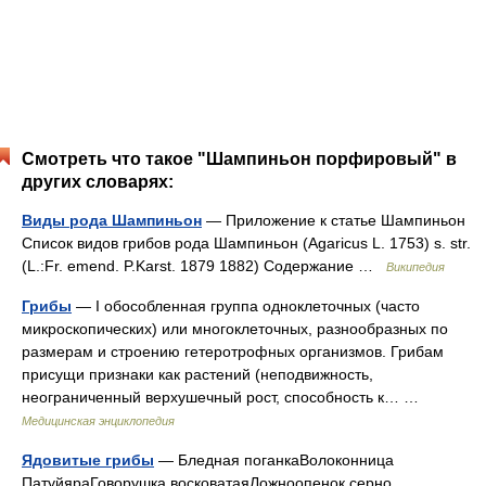
Смотреть что такое "Шампиньон порфировый" в
других словарях:
Виды рода Шампиньон
— Приложение к статье Шампиньон
Список видов грибов рода Шампиньон (Agaricus L. 1753) s. str.
(L.:Fr. emend. P.Karst. 1879 1882) Содержание …
Википедия
Грибы
— I обособленная группа одноклеточных (часто
микроскопических) или многоклеточных, разнообразных по
размерам и строению гетеротрофных организмов. Грибам
присущи признаки как растений (неподвижность,
неограниченный верхушечный рост, способность к… …
Медицинская энциклопедия
Ядовитые грибы
— Бледная поганкаВолоконница
ПатуйяраГоворушка восковатаяЛожноопенок серно