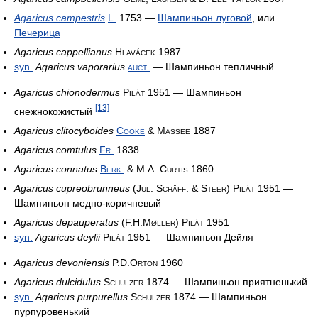
Agaricus campestris
L.
1753
—
Шампиньон луговой
, или
Печерица
Agaricus cappellianus
Hlavácek 1987
syn.
Agaricus vaporarius
auct.
— Шампиньон тепличный
Agaricus chionodermus
Pilát 1951
— Шампиньон
[13]
снежнокожистый
Agaricus clitocyboides
Cooke
& Massee 1887
Agaricus comtulus
Fr.
1838
Agaricus connatus
Berk.
& M.A. Curtis 1860
Agaricus cupreobrunneus
(Jul. Schäff. & Steer) Pilát 1951
—
Шампиньон медно-коричневый
Agaricus depauperatus
(F.H.Møller) Pilát 1951
syn.
Agaricus deylii
Pilát 1951
— Шампиньон Дейля
Agaricus devoniensis
P.D.Orton 1960
Agaricus dulcidulus
Schulzer 1874
— Шампиньон приятненький
syn.
Agaricus purpurellus
Schulzer 1874
— Шампиньон
пурпуровенький