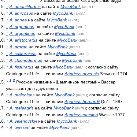
↑
У Вассера описаны как отдельные виды
↑
A. amanitiformis
на сайте
MycoBank
(англ.)
↑
A. amicosus
на сайте
MycoBank
(англ.)
↑
A. annae
на сайте
MycoBank
(англ.)
↑
A. argenteus
на сайте
MycoBank
(англ.)
↑
A. argentinus
на сайте
MycoBank
(англ.)
↑
A. aristocratus
на сайте
MycoBank
(англ.)
↑
A. arorae
на сайте
MycoBank
(англ.)
↑
A. californicus
на сайте
MycoBank
(англ.)
↑
A. chionodermus
на сайте
MycoBank
(англ.)
↑
A. fissuratus
на сайте
MycoBank
; согласно сайту
(англ.)
Catalogue of Life — синоним
Agaricus arvensis
Schaeff. 1774
1
2
↑
Русское название «Шампиньон пёстрый» Вассер
указывает для двух видов
↑
A. maleolens
на сайте
MycoBank
; согласно сайту
(англ.)
Catalogue of Life — синоним
Agaricus bernardii
Quél. 1887
↑
A. meleagris
на сайте
MycoBank
; согласно сайту
(англ.)
Catalogue of Life — синоним
Agaricus moelleri
Wasser 1977
↑
A. velenovskyi
на сайте
MycoBank
(англ.)
↑
A. wasseri
на сайте
MycoBank
(англ.)