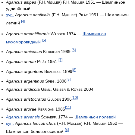
Agaricus altipes
(F.H.Møller) F.H.Møller 1951
— Шампиньон
удлинённый
syn.
Agaricus aestivalis
(F.H. Møller) Pilát 1951
— Шампиньон
[4]
летний
Agaricus amanitiformis
Wasser 1974
—
Шампиньон
[5]
мухоморовидный
[6]
Agaricus amicosus
Kerrigan 1989
[7]
Agaricus annae
Pilát 1951
[8]
Agaricus argenteus
Braendle 1899
[9]
Agaricus argentinus
Speg. 1898
Agaricus aridicola
Geml, Geiser & Royse 2004
[10]
Agaricus aristocratus
Gulden 1996
[11]
Agaricus arorae
Kerrigan 1985
Agaricus arvensis
Schaeff. 1774
—
Шампиньон полевой
syn.
Agaricus leucotrichus
(F.H. Møller) F.H. Møller 1952
—
[4]
Шампиньон беловолосистый