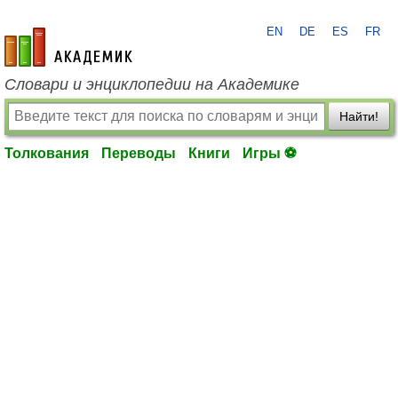
EN
DE
ES
FR
academic.ru
Словари и энциклопедии на Академике
Найти!
Толкования
Переводы
Книги
Игры ⚽