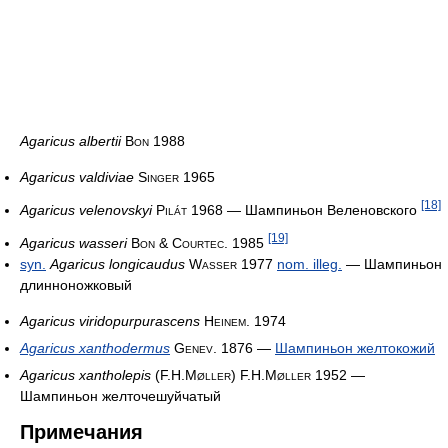
Agaricus albertii
Bon 1988
Agaricus valdiviae
Singer 1965
[18]
Agaricus velenovskyi
Pilát 1968
— Шампиньон Веленовского
[19]
Agaricus wasseri
Bon & Courtec. 1985
syn.
Agaricus longicaudus
Wasser 1977
nom. illeg.
— Шампиньон
длинноножковый
Agaricus viridopurpurascens
Heinem. 1974
Agaricus xanthodermus
Genev. 1876
—
Шампиньон желтокожий
Agaricus xantholepis
(F.H.Møller) F.H.Møller 1952
—
Шампиньон желточешуйчатый
Примечания