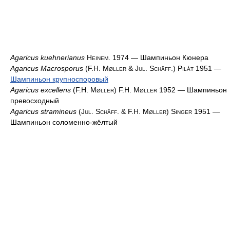
Agaricus kuehnerianus
Heinem. 1974
— Шампиньон Кюнера
Agaricus Macrosporus
(F.H. Møller & Jul. Schäff.) Pilát 1951
—
Шампиньон крупноспоровый
Agaricus excellens
(F.H. Møller) F.H. Møller 1952
— Шампиньон
превосходный
Agaricus stramineus
(Jul. Schäff. & F.H. Møller) Singer 1951
—
Шампиньон соломенно-жёлтый