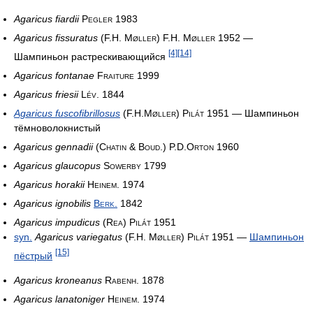
Agaricus fiardii
Pegler 1983
Agaricus fissuratus
(F.H. Møller) F.H. Møller 1952
—
[4]
[14]
Шампиньон растрескивающийся
Agaricus fontanae
Fraiture 1999
Agaricus friesii
Lév. 1844
Agaricus fuscofibrillosus
(F.H.Møller) Pilát 1951
— Шампиньон
тёмноволокнистый
Agaricus gennadii
(Chatin & Boud.) P.D.Orton 1960
Agaricus glaucopus
Sowerby 1799
Agaricus horakii
Heinem. 1974
Agaricus ignobilis
Berk.
1842
Agaricus impudicus
(Rea) Pilát 1951
syn.
Agaricus variegatus
(F.H. Møller) Pilát 1951
—
Шампиньон
[15]
пёстрый
Agaricus kroneanus
Rabenh. 1878
Agaricus lanatoniger
Heinem. 1974