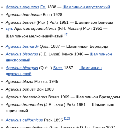
Agaricus augustus
Fr.
1838
—
Шампиньон августовский
Agaricus bambusae
Beeli 1928
Agaricus benesii
(Pilát) Pilát 1951
— Шампиньон Бенеша
syn.
Agaricus squamuliferus
(F.H. Møller) Pilát 1951
—
[4]
Шампиньон мелкочешуйчатый
Agaricus bernardii
Quél. 1887
— Шампиньон Бернарда
Agaricus bisporus
(J.E. Lange) Imbach 1946
—
Шампиньон
двуспоровый
Agaricus bitorquis
(Quél.)
Sacc.
1887
—
Шампиньон
двукольцевой
Agaricus blazei
Murrill 1945
Agaricus bohusii
Bon 1983
Agaricus bresadolanus
Bohus 1969
— Шампиньон Брезадолы
Agaricus brunneolus
(J.E. Lange) Pilát 1951
— Шампиньон
коричневый
[12]
Agaricus californicus
Peck 1895
Agaricus campbellensis
Geml, Laursen & D. Lee Taylor 2007