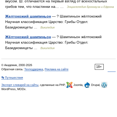
вкусом. Ш. отличаются на первый взгляд от всехостальных
грибов тем, что пластинки на… …
Энциклопедия Брокгауза и Ефрона
Желтокожий шампиньон
— ? Шампиньон жёлтокожий
Научная классификация Царство: Грибы Отдел:
Базидиомицеты …
Википедия
Жёлтокожий шампиньон
— ? Шампиньон жёлтокожий
Научная классификация Царство: Грибы Отдел:
Базидиомицеты …
Википедия
© Академик, 2000-2026
18+
Обратная связь:
Техподдержка
,
Реклама на сайте
👣 Путешествия
Экспорт словарей на сайты
, сделанные на PHP,
Joomla,
Drupal,
WordPress, MODx.