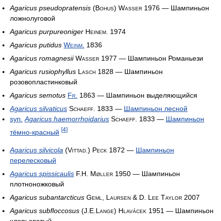
Agaricus pseudopratensis
(Bohus) Wasser 1976
— Шампиньон
ложнолуговой
Agaricus purpureoniger
Heinem. 1974
Agaricus putidus
Weinm.
1836
Agaricus romagnesii
Wasser 1977
— Шампиньон Романьези
Agaricus rusiophyllus
Lasch 1828
— Шампиньон
розовопластинковый
Agaricus semotus
Fr.
1863
— Шампиньон выделяющийся
Agaricus silvaticus
Schaeff. 1833
—
Шампиньон лесной
syn.
Agaricus haemorrhoidarius
Schaeff. 1833
—
Шампиньон
[4]
тёмно-красный
Agaricus silvicola
(Vittad.) Peck 1872
—
Шампиньон
перелесковый
Agaricus spissicaulis
F.H. Møller 1950
— Шампиньон
плотноножковый
Agaricus subantarcticus
Geml, Laursen & D. Lee Taylor 2007
Agaricus subfloccosus
(J.E.Lange) Hlavácek 1951
— Шампиньон
хлопьеватый