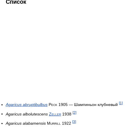
Список
[1]
Agaricus abruptibulbus
Peck 1905
— Шампиньон клубневый
[2]
Agaricus albolutescens
Zeller
1938
[3]
Agaricus alabamensis
Murrill 1922