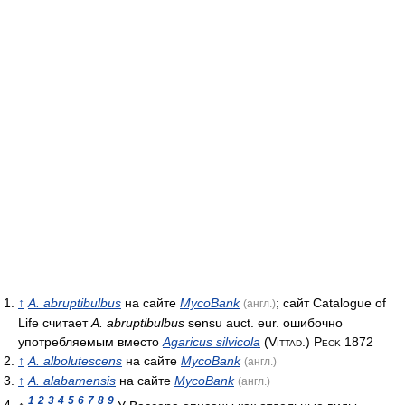
↑
A. abruptibulbus
на сайте
MycoBank
; сайт Catalogue of
(англ.)
Life считает
A. abruptibulbus
sensu auct. eur. ошибочно
употребляемым вместо
Agaricus silvicola
(Vittad.) Peck 1872
↑
A. albolutescens
на сайте
MycoBank
(англ.)
↑
A. alabamensis
на сайте
MycoBank
(англ.)
1
2
3
4
5
6
7
8
9