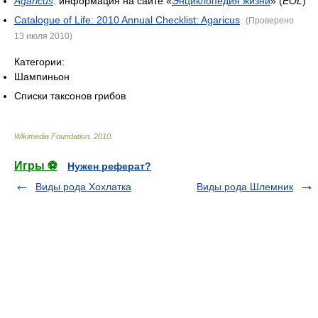
Agaricus
: информация на сайте «
Энциклопедия жизни
» (
EOL
)
Catalogue of Life: 2010 Annual Checklist: Agaricus
(Проверено
13 июля 2010)
Категории:
Шампиньон
Списки таксонов грибов
Wikimedia Foundation
.
2010
.
Игры ⚽
Нужен реферат?
Виды рода Хохлатка
Виды рода Шлемник