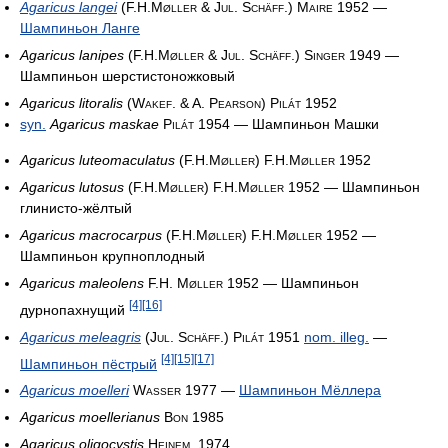
Agaricus langei
(F.H.Møller & Jul. Schäff.) Maire 1952
—
Шампиньон Ланге
Agaricus lanipes
(F.H.Møller & Jul. Schäff.) Singer 1949
—
Шампиньон шерстистоножковый
Agaricus litoralis
(Wakef. & A. Pearson) Pilát 1952
syn.
Agaricus maskae
Pilát 1954
— Шампиньон Машки
Agaricus luteomaculatus
(F.H.Møller) F.H.Møller 1952
Agaricus lutosus
(F.H.Møller) F.H.Møller 1952
— Шампиньон
глинисто-жёлтый
Agaricus macrocarpus
(F.H.Møller) F.H.Møller 1952
—
Шампиньон крупноплодный
Agaricus maleolens
F.H. Møller 1952
— Шампиньон
[4]
[16]
дурнопахнущий
Agaricus meleagris
(Jul. Schäff.) Pilát 1951
nom. illeg.
—
[4]
[15]
[17]
Шампиньон пёстрый
Agaricus moelleri
Wasser 1977
—
Шампиньон Мёллера
Agaricus moellerianus
Bon 1985
Agaricus oligocystis
Heinem. 1974