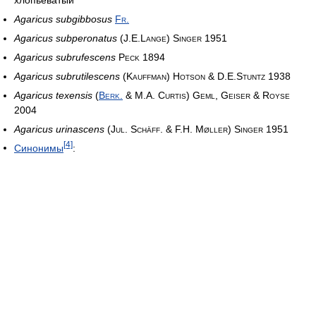
Agaricus subgibbosus
Fr.
Agaricus subperonatus
(J.E.Lange) Singer 1951
Agaricus subrufescens
Peck 1894
Agaricus subrutilescens
(Kauffman) Hotson & D.E.Stuntz 1938
Agaricus texensis
(
Berk.
& M.A. Curtis) Geml, Geiser & Royse
2004
Agaricus urinascens
(Jul. Schäff. & F.H. Møller) Singer 1951
[4]
Синонимы
: