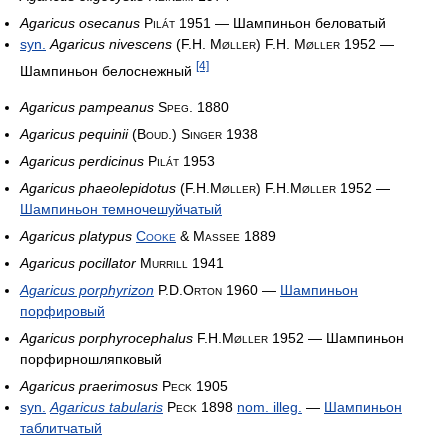
Agaricus osecanus
Pilát 1951
— Шампиньон беловатый
syn.
Agaricus nivescens
(F.H. Møller) F.H. Møller 1952
—
[4]
Шампиньон белоснежный
Agaricus pampeanus
Speg. 1880
Agaricus pequinii
(Boud.) Singer 1938
Agaricus perdicinus
Pilát 1953
Agaricus phaeolepidotus
(F.H.Møller) F.H.Møller 1952
—
Шампиньон темночешуйчатый
Agaricus platypus
Cooke
& Massee 1889
Agaricus pocillator
Murrill 1941
Agaricus porphyrizon
P.D.Orton 1960
—
Шампиньон
порфировый
Agaricus porphyrocephalus
F.H.Møller 1952
— Шампиньон
порфирношляпковый
Agaricus praerimosus
Peck 1905
syn.
Agaricus tabularis
Peck 1898
nom. illeg.
—
Шампиньон
таблитчатый