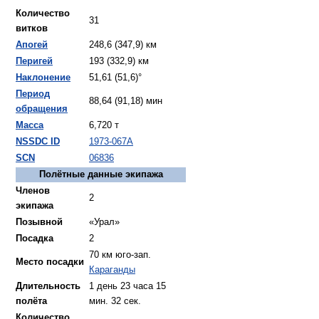
Количество
31
витков
Апогей
248,6 (347,9) км
Перигей
193 (332,9) км
Наклонение
51,61 (51,6)°
Период
88,64 (91,18) мин
обращения
Масса
6,720 т
NSSDC ID
1973-067A
SCN
06836
Полётные данные экипажа
Членов
2
экипажа
Позывной
«Урал»
Посадка
2
70 км юго-зап.
Место посадки
Караганды
Длительность
1 день 23 часа 15
полёта
мин. 32 сек.
Количество