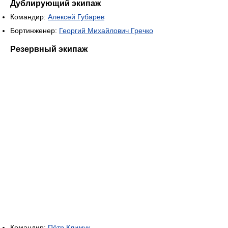
Дублирующий экипаж
Командир:
Алексей Губарев
Бортинженер:
Георгий Михайлович Гречко
Резервный экипаж
Командир:
Пётр Климук