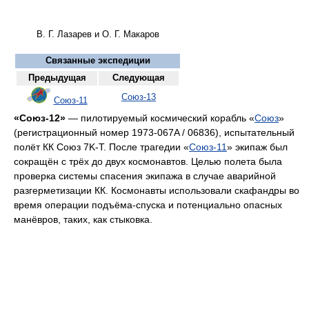
В. Г. Лазарев и О. Г. Макаров
Связанные экспедиции
Предыдущая
Следующая
Союз-13
Союз-11
«Союз-12»
— пилотируемый космический корабль «
Союз
»
(регистрационный номер 1973-067A / 06836), испытательный
полёт КК Союз 7K-T. После трагедии «
Союз-11
» экипаж был
сокращён с трёх до двух космонавтов. Целью полета была
проверка системы спасения экипажа в случае аварийной
разгерметизации КК. Космонавты использовали скафандры во
время операции подъёма-спуска и потенциально опасных
манёвров, таких, как стыковка.