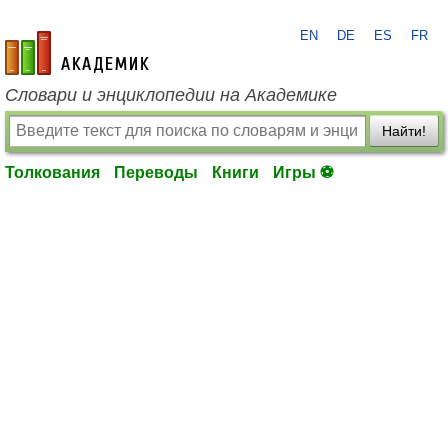
EN
DE
ES
FR
academic.ru
Словари и энциклопедии на Академике
Найти!
Толкования
Переводы
Книги
Игры ⚽