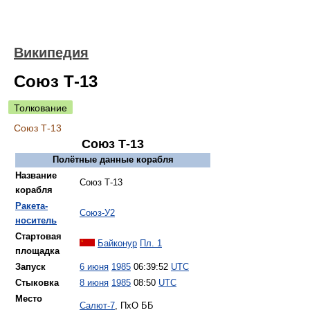
Википедия
Союз Т-13
Толкование
Союз Т-13
Союз Т-13
Полётные данные корабля
Название
Союз Т-13
корабля
Ракета-
Союз-У2
носитель
Стартовая
Байконур
Пл. 1
площадка
Запуск
6 июня
1985
06:39:52
UTC
Стыковка
8 июня
1985
08:50
UTC
Место
Салют-7
, ПхО ББ