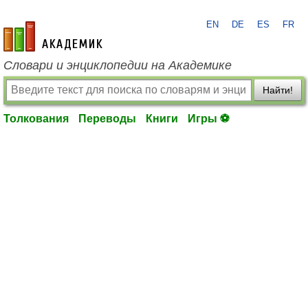
EN
DE
ES
FR
academic.ru
Словари и энциклопедии на Академике
Найти!
Толкования
Переводы
Книги
Игры ⚽