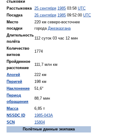
стыковки
Расстыковка
25 сентября
1985
03:58
UTC
Посадка
26 сентября
1985
09:52:00
UTC
Место
220 км северо-восточнее
посадки
города
Джезказгана
Длительность
112 суток 03 час 12 мин
полёта
Количество
1774
витков
Пройденное
111,7 млн км
расстояние
Апогей
222 км
Перигей
198 км
Наклонение
51,6°
Период
88,7 мин
обращения
Масса
6,85 т
NSSDC ID
1985-043A
SCN
15804
Полётные данные экипажа