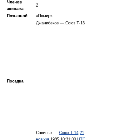
Членов
2
экипажа
Позывной
«Памир»
Джанибеков — Союз Т-13
Посадка
Савиных —
Союз Т-14
21
ноября
1985 10:31:00
UTC