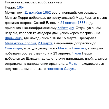
Японская гравюра с изображением
Перри,
1854
Между тем,
11 декабря
1852
восточноиндийская эскадра
Мэттью Перри добралась до португальской Мадейры, за месяц
достигла острова Святой Елены и
24 января
1853
года
приплыла к южноафриканскому
Кейптауну
. Отдохнув в нём
неделю, корабли коммодора двинулись через Маврикий на
Шри-Ланку
, где находились с 10 по 15 марта. Преодолев
Малаккский пролив
,
29 марта
американцы добрались до
Сингапура
, а оттуда двинулись к
Макао
и
Гонконгу
, в которых
побывали соответственно 7 и 29 апреля.
4 мая
Перри
добрался до Шанхая, где флот стоял тринадцать дней, а затем
отправился в направлении архипелага
Рюкю
, находившегося
под контролем японского
княжества
Сацума
.