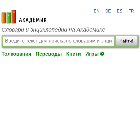
EN
DE
ES
FR
academic.ru
Словари и энциклопедии на Академике
Найти!
Толкования
Переводы
Книги
Игры ⚽