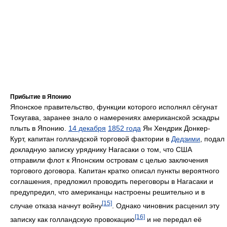
Прибытие в Японию
Японское правительство, функции которого исполнял сёгунат
Токугава, заранее знало о намерениях американской эскадры
плыть в Японию.
14 декабря
1852 года
Ян Хендрик Донкер-
Курт, капитан голландской торговой фактории в
Дедзими
, подал
докладную записку уряднику Нагасаки о том, что США
отправили флот к Японским островам с целью заключения
торгового договора. Капитан кратко описал пункты вероятного
соглашения, предложил проводить переговоры в Нагасаки и
предупредил, что американцы настроены решительно и в
[15]
случае отказа начнут войну
. Однако чиновник расценил эту
[16]
записку как голландскую провокацию
и не передал её