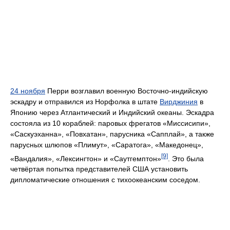
24 ноября
Перри возглавил военную Восточно-индийскую
эскадру и отправился из Норфолка в штате
Вирджиния
в
Японию через Атлантический и Индийский океаны. Эскадра
состояла из 10 кораблей: паровых фрегатов «Миссисипи»,
«Саскуэханна», «Повхатан», парусника «Сапплай», а также
парусных шлюпов «Плимут», «Саратога», «Македонец»,
[9]
«Вандалия», «Лексингтон» и «Саутгемптон»
. Это была
четвёртая попытка представителей США установить
дипломатические отношения с тихоокеанским соседом.