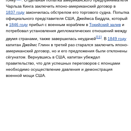
гонку
. Отдельная попытка американского предпринимателя
Чарльза Кинга заключить японо-американский договор в
1837 году
закончилась обстрелом его торгового судна. Попытка
официального представителя США, Джеймса Биддла, который
в
1846 году
прибыл с военным кораблем в
Токийский залив
и
потребовал установления дипломатических отношений между
[11]
двумя странами, также завершилась неудачей
. В
1849 году
капитан Джеймс Глинн в третий раз старался заключить японо-
американский договор, но и его предложения были отклонены
сёгунатом. Вернувшись в США, капитан убеждал
правительство, что для успешных переговоров с японцами
необходимо осуществление давления и демонстрация
военной мощи США.