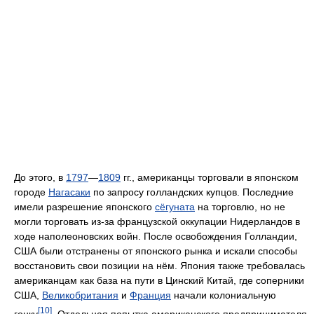
До этого, в
1797
—
1809
гг., американцы торговали в японском
городе
Нагасаки
по запросу голландских купцов. Последние
имели разрешение японского
сёгуната
на торговлю, но не
могли торговать из-за французской оккупации Нидерландов в
ходе наполеоновских войн. После освобождения Голландии,
США были отстранены от японского рынка и искали способы
восстановить свои позиции на нём. Япония также требовалась
американцам как база на пути в Цинский Китай, где соперники
США,
Великобритания
и
Франция
начали колониальную
[10]