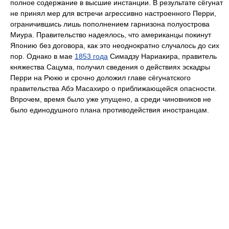
полное содержание в высшие инстанции. В результате сёгунат
не принял мер для встречи агрессивно настроенного Перри,
ограничившись лишь пополнением гарнизона полуострова
Миура. Правительство надеялось, что американцы покинут
Японию без договора, как это неоднократно случалось до сих
пор. Однако в мае
1853 года
Симадзу Нариакира, правитель
княжества Сацума, получил сведения о действиях эскадры
Перри на Рюкю и срочно доложил главе сёгунатского
правительства Абэ Масахиро о приближающейся опасности.
Впрочем, время было уже упущено, а среди чиновников не
было единодушного плана противодействия иностранцам.