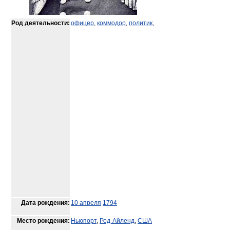
Род деятельности:
офицер
,
коммодор
,
политик
,
Дата рождения:
10 апреля
1794
Место рождения:
Ньюпорт
,
Род-Айленд
,
США