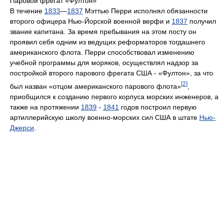
Паровой фрегат «Фултон»
В течение
1833
—
1837
Мэттью Перри исполнял обязанности
второго офицера Нью-Йорской военной верфи и
1837
получил
звание капитана. За время пребывания на этом посту он
проявил себя одним из ведущих реформаторов тогдашнего
американского флота. Перри способствовал изменению
учебной программы для моряков, осуществлял надзор за
постройкой второго парового фрегата США - «Фултон», за что
[2]
был назван «отцом американского парового флота»
,
приобщился к созданию первого корпуса морских инженеров, а
также на протяжении
1839
-
1841
годов построил первую
артиллерийскую школу военно-морских сил США в штате
Нью-
Джерси
.