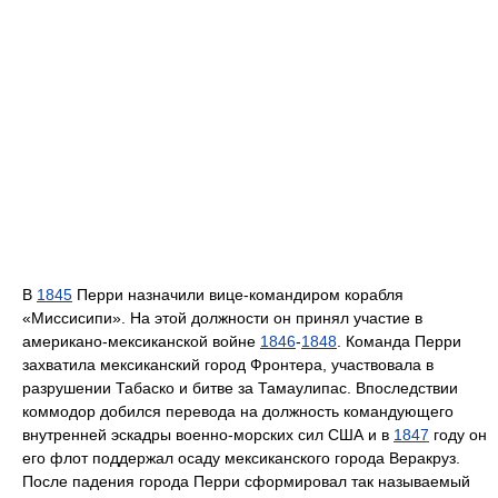
В
1845
Перри назначили вице-командиром корабля
«Миссисипи». На этой должности он принял участие в
американо-мексиканской войне
1846
-
1848
. Команда Перри
захватила мексиканский город Фронтера, участвовала в
разрушении Табаско и битве за Тамаулипас. Впоследствии
коммодор добился перевода на должность командующего
внутренней эскадры военно-морских сил США и в
1847
году он
его флот поддержал осаду мексиканского города Веракруз.
После падения города Перри сформировал так называемый