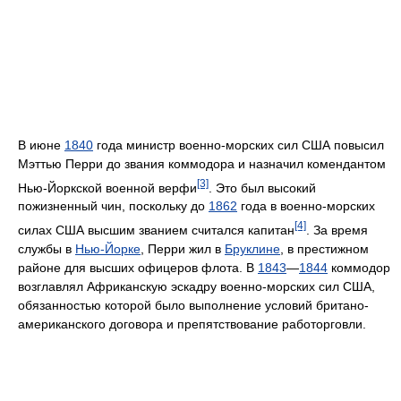
В июне
1840
года министр военно-морских сил США повысил
Мэттью Перри до звания коммодора и назначил комендантом
[3]
Нью-Йоркской военной верфи
. Это был высокий
пожизненный чин, поскольку до
1862
года в военно-морских
[4]
силах США высшим званием считался капитан
. За время
службы в
Нью-Йорке
, Перри жил в
Бруклине
, в престижном
районе для высших офицеров флота. В
1843
—
1844
коммодор
возглавлял Африканскую эскадру военно-морских сил США,
обязанностью которой было выполнение условий британо-
американского договора и препятствование работорговли.