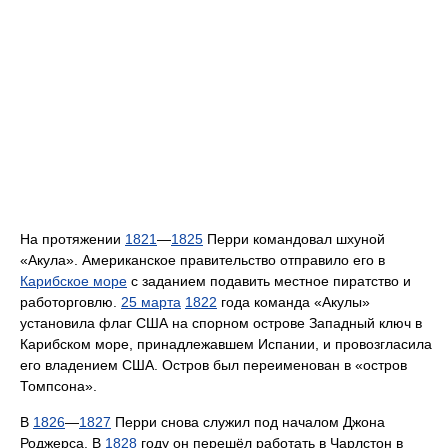
На протяжении
1821
—
1825
Перри командовал шхуной
«Акула». Американское правительство отправило его в
Карибское море
с заданием подавить местное пиратство и
работорговлю.
25 марта
1822
года команда «Акулы»
установила флаг США на спорном острове Западный ключ в
Карибском море, принадлежавшем Испании, и провозгласила
его владением США. Остров был переименован в «остров
Томпсона».
В
1826
—
1827
Перри снова служил под началом Джона
Роджерса. В
1828
году он перешёл работать в Чарлстон в