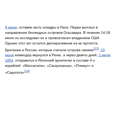
9 июня
, оставив часть эскадры в Наси, Перри выплыл в
направлении безлюдных островов Огасавара. В течение 14-18
июня он исследовал их и провозгласил владением США.
Однако этот акт остался декларативным из-за протеста
[13]
Британии и России, которые считали острова своими
.
23
июня
коммодор вернулся в Рюкю, а через девять дней,
2 июля
1853
, отправился в Японский архипелаг в составе 4-х
кораблей: «Миссисипи», «Саскуэханна», «Плимут» и
[14]
«Саратога»
.