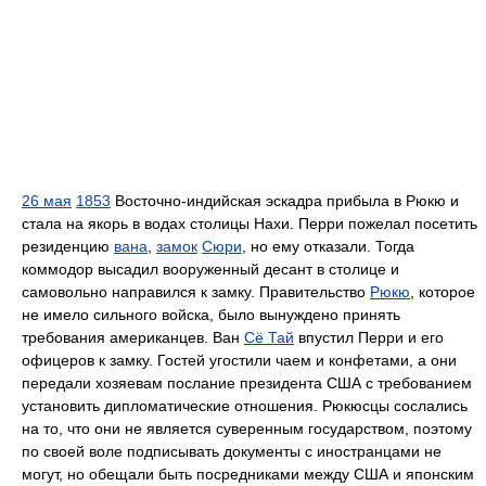
26 мая
1853
Восточно-индийская эскадра прибыла в Рюкю и
стала на якорь в водах столицы Нахи. Перри пожелал посетить
резиденцию
вана
,
замок
Сюри
, но ему отказали. Тогда
коммодор высадил вооруженный десант в столице и
самовольно направился к замку. Правительство
Рюкю
, которое
не имело сильного войска, было вынуждено принять
требования американцев. Ван
Сё Тай
впустил Перри и его
офицеров к замку. Гостей угостили чаем и конфетами, а они
передали хозяевам послание президента США с требованием
установить дипломатические отношения. Рюкюсцы сослались
на то, что они не является суверенным государством, поэтому
по своей воле подписывать документы с иностранцами не
могут, но обещали быть посредниками между США и японским