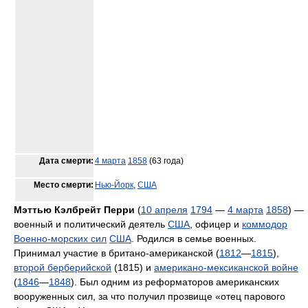
Дата смерти:
4 марта
1858
(63 года)
Место смерти:
Нью-Йорк
,
США
Мэттью Кэлбрейт Перри
(
10 апреля
1794
—
4 марта
1858
) —
военный и политический деятель
США
, офицер и
коммодор
Военно-морских сил
США
. Родился в семье военных.
Принимал участие в британо-американской (
1812
—
1815
),
второй берберийской
(1815) и
американо-мексиканской войне
(
1846
—
1848
). Был одним из реформаторов американских
вооруженных сил, за что получил прозвище «отец парового