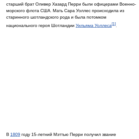
старший брат Оливер Хазард Перри были офицерами Военно-
морского флота США. Мать Сара Уоллес происходила из
старинного шотландского рода и была потомком
[1]
национального героя Шотландии
Уильяма Уоллеса
.
В
1809
году 15-летний Мэттью Перри получил звание