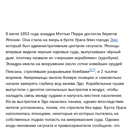
8 июля 1853 года эскадра Мэттью Перри достигла берегов
Японии. Она стала на якорь в бухте Урага близ города
Эдо
,
который был административным центром сегуната. Японцы
впервые видели черные паровые суда, выпускавших чёрный
дым, поэтому назвали их «черными кораблями» (куробуне).
Эскадра имела на вооружении около сотни новейших орудий
[17]
Пексана, стрелявшие разрывными бомбами
, и 2 тысячи
моряков. Американцы заняли боевую позицию и самовольно
начали замерять глубину вод залива Эдо. Корабельные пушки
выпустили с десяток сигнальных выстрелов в воздух, чтобы
наладить связь между судами и напугать местное население.
Из-за выстрелов в Эдо началась паника, однако впоследствии
жители успокоились, поняв, что стреляли без ядер. Бухта Урага
наполнилась японцами, некоторые из которых пытались на
собственных лодках попасть на американские суда. Однако
когда чиновники сегуната и правоохранители сообщили, что