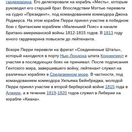
гардемарина
. Его делегировали на корабль «Месть», которым
руководил его старший брат. Впоследствии Мэттью перевели
на судно «Президент», под командованием коммодора Джона
Роджерса. На этом корабле Перри принял участие в победном
бою с британским кораблем «Маленький Пояс» в начале
Британо-американской войны 1812-1815 годов. В
1813
году
юного гардемарина повысили до лейтенанта .
Вскоре Перри перевели на фрегат «Соединенные Штаты»,
который находился в порту
Нью-Лондона
штата
Коннектикут
и
участия в последующих боях не принимал. После подписания
Гентского мира, завершившего войну, лейтенант служил на
различных кораблях в
Средиземном море
. В частности, под
командованием коммодора Уильяма Бейнбриджа, молодой
Перри принял участие в второй берберской войне
1815
года в
Алжире
, а в течение
1819
-
1820
годов служил в Либерии на
корабле «Киана».