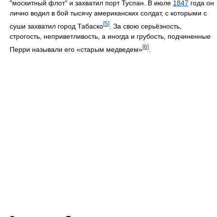
"москитный флот" и захватил порт Туспан. В июле
1847
года он
лично водил в бой тысячу американских солдат, с которыми с
[5]
суши захватил город Табаско
. За свою серьёзность,
строгость, неприветливость, а иногда и грубость, подчиненные
[6]
Перри называли его «старым медведем»
.