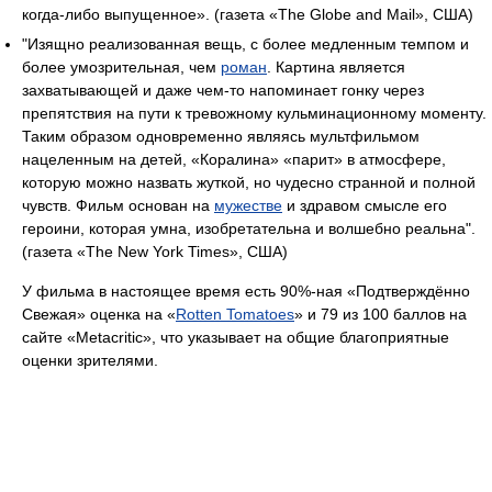
когда-либо выпущенное». (газета «The Globe and Mail», США)
"Изящно реализованная вещь, с более медленным темпом и
более умозрительная, чем
роман
. Картина является
захватывающей и даже чем-то напоминает гонку через
препятствия на пути к тревожному кульминационному моменту.
Таким образом одновременно являясь мультфильмом
нацеленным на детей, «Коралина» «парит» в атмосфере,
которую можно назвать жуткой, но чудесно странной и полной
чувств. Фильм основан на
мужестве
и здравом смысле его
героини, которая умна, изобретательна и волшебно реальна".
(газета «The New York Times», США)
У фильма в настоящее время есть 90%-ная «Подтверждённо
Свежая» оценка на «
Rotten Tomatoes
» и 79 из 100 баллов на
сайте «Metacritic», что указывает на общие благоприятные
оценки зрителями.