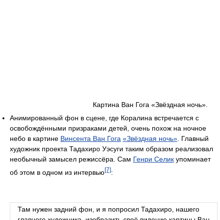
Картина Ван Гога «Звёздная ночь».
Анимированный фон в сцене, где Коралина встречается с
освобождёнными призраками детей, очень похож на ночное
небо в картине
Винсента Ван Гога
«Звёздная ночь»
. Главный
художник проекта Тадахиро Уэсуги таким образом реализовал
необычный замысел режиссёра. Сам
Генри Селик
упоминает
[7]
об этом в одном из интервью
:
Там нужен задний фон, и я попросил Тадахиро, нашего
главного художника, изобразить своё видение картины Ван