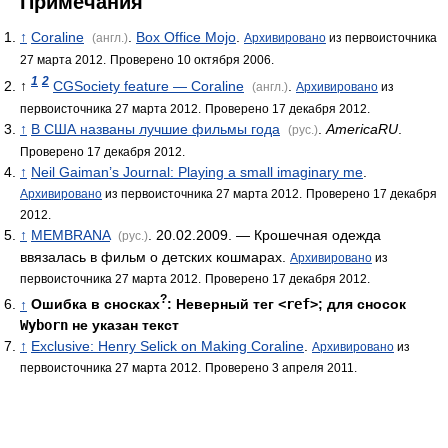
Примечания
↑
Coraline
.
Box Office Mojo
.
(англ.)
Архивировано
из первоисточника
27 марта 2012.
Проверено 10 октября 2006.
1
2
↑
CGSociety feature — Coraline
.
(англ.)
Архивировано
из
первоисточника 27 марта 2012.
Проверено 17 декабря 2012.
↑
В США названы лучшие фильмы года
.
AmericaRU
.
(рус.)
Проверено 17 декабря 2012.
↑
Neil Gaiman’s Journal: Playing a small imaginary me
.
Архивировано
из первоисточника 27 марта 2012.
Проверено 17 декабря
2012.
↑
MEMBRANA
. 20.02.2009. — Крошечная одежда
(рус.)
ввязалась в фильм о детских кошмарах.
Архивировано
из
первоисточника 27 марта 2012.
Проверено 17 декабря 2012.
?
↑
Ошибка в сносках
: Неверный тег
<ref>
; для сносок
Wyborn
не указан текст
↑
Exclusive: Henry Selick on Making Coraline
.
Архивировано
из
первоисточника 27 марта 2012.
Проверено 3 апреля 2011.