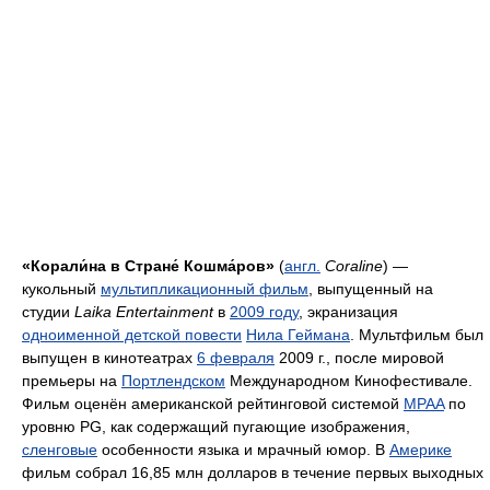
«Корали́на в Стране́ Кошма́ров»
(
англ.
Coraline
) —
кукольный
мультипликационный фильм
, выпущенный на
студии
Laika Entertainment
в
2009 году
, экранизация
одноименной детской повести
Нила Геймана
. Мультфильм был
выпущен в кинотеатрах
6 февраля
2009 г., после мировой
премьеры на
Портлендском
Международном Кинофестивале.
Фильм оценён американской рейтинговой системой
MPAA
по
уровню PG, как содержащий пугающие изображения,
сленговые
особенности языка и мрачный юмор. В
Америке
фильм собрал 16,85 млн долларов в течение первых выходных