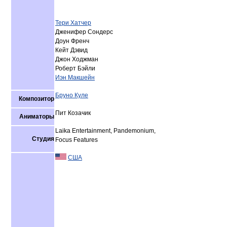
Тери Хатчер
Дженифер Сондерс
Доун Френч
Кейт Дэвид
Джон Ходжман
Роберт Бэйли
Иэн Макшейн
Бруно Куле
Композитор
Пит Козачик
Аниматоры
Laika Entertainment, Pandemonium,
Студия
Focus Features
США