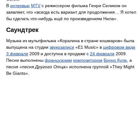
В
интервью
MTV
с режиссером фильма Генри Селиком он
заявляет, что «всегда есть вариант для продолжения… Я хотел
бы сделать что-нибудь ещё по произведениям Нила».
Саундтрек
Музыка из мультфильма «Коралина в стране кошмаров» была
выпущена на студии
звукозаписи
«E1 Music» в
цифровом виде
3 февраля
2009 и доступна в продаже с
24 февраля
2009.
Песни выполнены
французским
композитором
Бруно Куле
, а
песня
«песня Другого Отца»
исполнена группой «They Might
Be Giants».