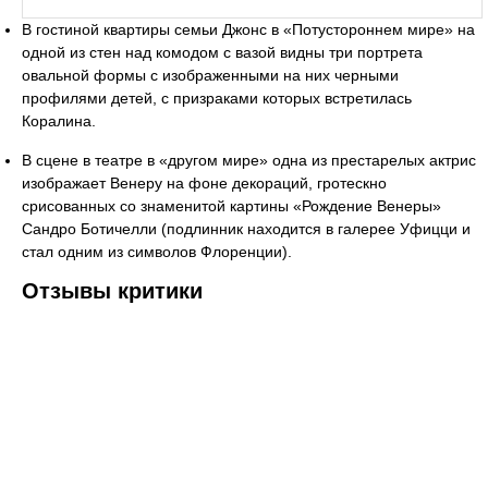
В гостиной квартиры семьи Джонс в «Потустороннем мире» на
одной из стен над комодом с вазой видны три портрета
овальной формы с изображенными на них черными
профилями детей, с призраками которых встретилась
Коралина.
В сцене в театре в «другом мире» одна из престарелых актрис
изображает Венеру на фоне декораций, гротескно
срисованных со знаменитой картины «Рождение Венеры»
Сандро Ботичелли (подлинник находится в галерее Уфицци и
стал одним из символов Флоренции).
Отзывы критики