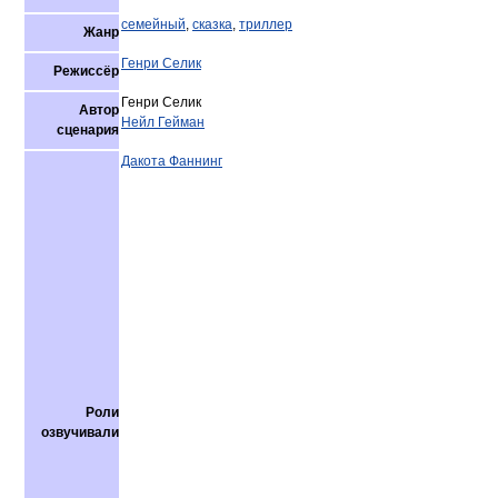
семейный
,
сказка
,
триллер
Жанр
Генри Селик
Режиссёр
Генри Селик
Автор
Нейл Гейман
сценария
Дакота Фаннинг
Роли
озвучивали