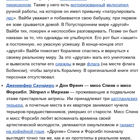
перископом
. Также у него есть
моторизованный
велосипед
ручной работы, на котором он имел привычку «патрулировать
лес
». Вайби уважает и побаивается свою бабушку, при первом
ее зове срывается домой. В Потустороннем мире «другой»
Вайби тих, покорен и неспособен разговаривать. Позже он был
наказан за то, что однажды не улыбнулся. Его рот был «зашит»
в постоянную, но ужасную усмешку. В конце-концов этот
«другой» Вайби помогает Коралине спастись и вернуться к
своему реальному миру. За это «другая» мать его уничтожила
и вывесила остатки его
одежды
в виде
флага
(на месте флага
Бобински), чтобы запугать Коралину. В оригинальной книге этот
персонаж отсутствовал.
Дженнифер Саундерс
и
Дон Френч
—
мисс Спинк
и
мисс
Форсибл
,
Эйприл
и
Мириам
— проживающие в подвальном
этаже престарелые актрисы. Им принадлежат три
шотландских
терьера
, а почетные места в их квартире занимают чучела
терьеров-предшественников, умерших от старости. Мисс Спинк
и мисс Форсибл любят вспоминать времена своей
артистической молодости, увлекаются оккультизмом и
гадают
на кофейной гуще
. «Другие» Спинк и Форсибл поначалу
выглядят точно так же, как и их прототипы в реальном мире,