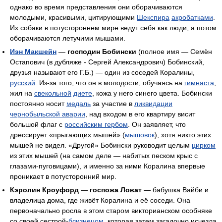
однако во время представления они оборачиваются
молодыми, красивыми, цитирующими
Шекспира
акробатками
.
Их собаки в потустороннем мире ведут себя как люди, а потом
оборачиваются летучими мышами.
Иэн Макшейн
—
господин Бобински
(полное имя — Семён
Остапович (в дубляже - Сергей Александрович) Бобинский,
друзья называют его Г.Б.) — один из соседей Коралины,
русский
. Из-за того, что он в молодости, обучаясь на
гимнаста
,
жил на
свекольной
диете
, кожа у него синего цвета. Бобински
постоянно носит
медаль
за участие в
ликвидации
чернобыльской аварии
, над входом в его квартиру висит
большой флаг с
российским гербом
. Он заявляет, что
дрессирует «прыгающих мышей» (
мышовок
), хотя никто этих
мышей не видел. «Другой» Бобински руководит целым
цирком
из этих мышей (на самом деле — набитых песком крыс с
глазами-пуговицами), и именно за ними Коралина впервые
проникает в потусторонний мир.
Кэролин Кроуфорд
—
госпожа Ловат
— бабушка Вайби и
владелица дома, где живёт Коралина и её соседи. Она
первоначально росла в этом старом викторианском особняке
со своей сестрой-
близнецом
, которая затем загадочно исчезла