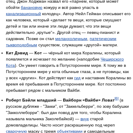
отец. Джон Ходжман назвал его «парнем, который может
обойти
банановую
кожуру и всё равно упасть в
канализационный
колодец». Автор Нейл Гейман описывает его
как человека, который «делает те вещи, которые смущают
детей и так или иначе эти люди думают, что эти вещи
действительно „крутые“». Другой отец — певец-пианист и
садовник. Позже он стал
меланхоличным
,
патетическим
тыквоподобным
существом, служащим «другой» матери.
Кит Дэвид
—
Кот
— чёрный кот мира Коралины, который
появляется и исчезает по желанию (наподобие
Чеширского
Кота
). Он умеет говорить в Потустороннем мире. К тому же в
Потустороннем мире у кота обычные глаза, а не пуговицы, как
у всех «других». Кот действует как
гид
и наставник Коралины во
время её пребывания в Потустороннем мире. Кот постоянно
пребывает рядом с мальчиком Вайби.
[6]
Роберт Бэйли младший
—
Вайборн «Вайби» Ловат
(в
русском дубляже - "Закки", от "Заккельберри", по зову бабушки
"Закколлеборри": был дан повод для того, чтобы Коралина
называла мальчика Заколебайкой) —
внук
старой
домовладелицы. Часто носит раскрашенную под череп
сварочную
маску с тремя
объективами
и самодельным