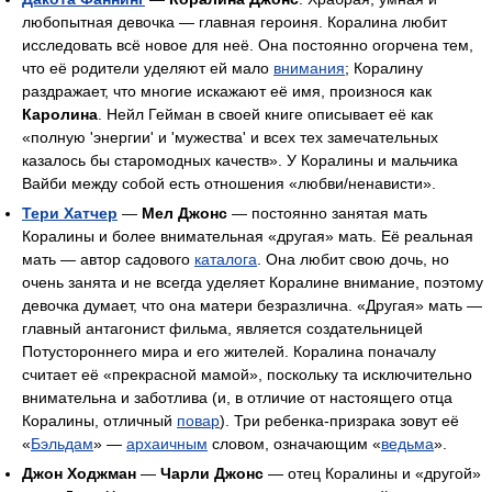
любопытная девочка — главная героиня. Коралина любит
исследовать всё новое для неё. Она постоянно огорчена тем,
что её родители уделяют ей мало
внимания
; Коралину
раздражает, что многие искажают её имя, произнося как
Каролина
. Нейл Гейман в своей книге описывает её как
«полную 'энергии' и 'мужества' и всех тех замечательных
казалось бы старомодных качеств». У Коралины и мальчика
Вайби между собой есть отношения «любви/ненависти».
Тери Хатчер
—
Мел Джонс
— постоянно занятая мать
Коралины и более внимательная «другая» мать. Её реальная
мать — автор садового
каталога
. Она любит свою дочь, но
очень занята и не всегда уделяет Коралине внимание, поэтому
девочка думает, что она матери безразлична. «Другая» мать —
главный антагонист фильма, является создательницей
Потустороннего мира и его жителей. Коралина поначалу
считает её «прекрасной мамой», поскольку та исключительно
внимательна и заботлива (и, в отличие от настоящего отца
Коралины, отличный
повар
). Три ребенка-призрака зовут её
«
Бэльдам
» —
архаичным
словом, означающим «
ведьма
».
Джон Ходжман
—
Чарли Джонс
— отец Коралины и «другой»