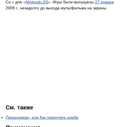
Co.» для
«
Nintendo DS
»
. Игры были выпущены
27 января
2009 г., незадолго до выхода мультфильма на экраны.
См. также
Паранорман, или Как приручить зомби