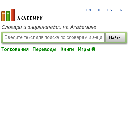
EN
DE
ES
FR
academic.ru
Словари и энциклопедии на Академике
Найти!
Толкования
Переводы
Книги
Игры ⚽