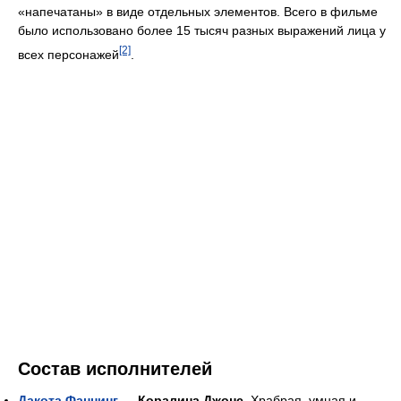
«напечатаны» в виде отдельных элементов. Всего в фильме
было использовано более 15 тысяч разных выражений лица у
[2]
всех персонажей
.
Состав исполнителей
Дакота Фаннинг
—
Коралина Джонс
. Храбрая, умная и