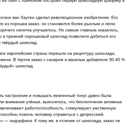
й
на
паях
с
Ханноном
построил
первую
шоколадную
фабрику
в
оганн
ван
Хаутен
сделал
революционное
изобретение
.
Его
ло
из
порошка
какао
,
он
становился
более
рыхлым
и
легко
горячего
напитка
улучшилось
.
Но
самым
главным
оказалось
,
о
в
прежний
порошковый
шоколад
позволило
добиться
его
й
твёрдый
шоколад
.
все
европейские
страны
перешли
на
рецептуру
шоколада
,
емени
.
В
тёртое
какао
с
сахаром
и
ванилью
добавляли
30
-
40
%
вёрдый
»
шоколад
.
ть
настроение
и
повышать
жизненный
тонус
давно
была
ли
внимание
учёные
,
выяснилось
,
что
биологически
активные
увеличивают
работоспособность
,
стимулируют
умственную
способны
помочь
человеку
справиться
с
депрессией
,
и
» —
эндорфина
.
К
тому
же
,
в
отличие
от
шоколада
,
какао
не