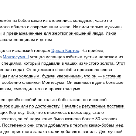
ремён
из
бобов
какао
изготовлялись
холодные
,
часто
не
мало
общего
с
современным
какао
.
Их
пили
только
мужчины
ы
и
предназначенные
для
жертвоприношений
люди
.
Из
-
за
давали
женщинам
и
детям
.
дился
испанский
генерал
Эрнан
Кортес
.
На
приёме
,
в
Монтесума
II
угощал
испанцев
взбитым
густым
напитком
из
и
специями
,
который
подавали
в
чашах
из
чистого
золота
.
Этот
енная
вода
).
От
ацтекского
chocolatl
и
произошло
слово
йцы
пили
холодным
,
будучи
уверенными
,
что
он
—
источник
й
особенно
славился
Монтесума
.
Он
выпивал
в
день
большое
ловам
, «
молодил
тело
и
просветлял
ум
».
тес
привёз
с
собой
не
только
бобы
какао
,
но
и
способ
питок
оценили
по
достоинству
.
Начались
регулярные
поставки
ащих
Кортесу
.
Всё
,
что
относилось
к
шоколаду
,
стало
олевства
,
за
её
нарушение
было
казнено
более
80
человек
.
.
Постепенно
они
стали
добавлять
к
тёртым
какао
-
бобам
мёд
,
е
для
приятного
запаха
стали
добавлять
ваниль
.
Для
лучшей