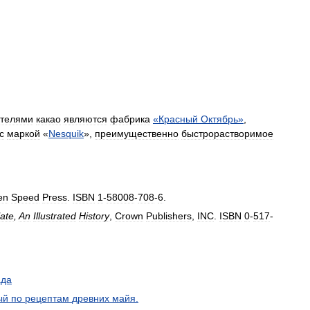
ителями
какао
являются
фабрика
«
Красный
Октябрь
»
,
с
маркой
«
Nesquik
»,
преимущественно
быстрорастворимое
en
Speed
Press
.
ISBN
1
-
58008
-
708
-
6
.
ate
,
An
Illustrated
History
,
Crown
Publishers
,
INC
.
ISBN
0
-
517
-
ада
ый
по
рецептам
древних
майя
.