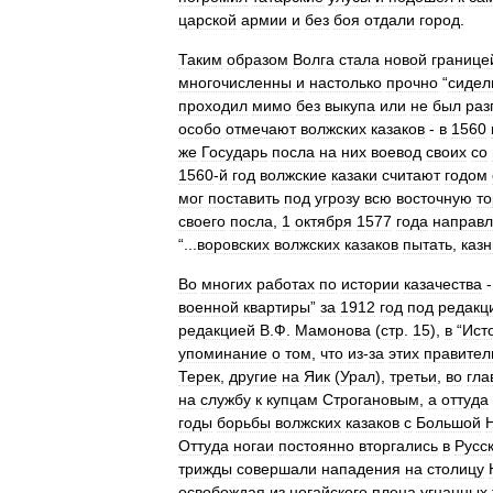
царской
армии
и
без
боя
отдали
город
.
Таким
образом
Волга
стала
новой
границе
многочисленны
и
настолько
прочно
“
сидел
проходил
мимо
без
выкупа
или
не
был
раз
особо
отмечают
волжских
казаков
-
в
1560
же
Государь
посла
на
них
воевод
своих
со
1560
-
й
год
волжские
казаки
считают
годом
мог
поставить
под
угрозу
всю
восточную
т
своего
посла
,
1
октября
1577
года
направл
“...
воровских
волжских
казаков
пытать
,
казн
Во
многих
работах
по
истории
казачества
-
военной
квартиры
”
за
1912
год
под
редакц
редакцией
В
.
Ф
.
Мамонова
(
стр
.
15
),
в
“
Ист
упоминание
о
том
,
что
из
-
за
этих
правител
Терек
,
другие
на
Яик
(
Урал
),
третьи
,
во
гла
на
службу
к
купцам
Строгановым
,
а
оттуда
годы
борьбы
волжских
казаков
с
Большой
Оттуда
ногаи
постоянно
вторгались
в
Русс
трижды
совершали
нападения
на
столицу
освобождая
из
ногайского
плена
угнанных