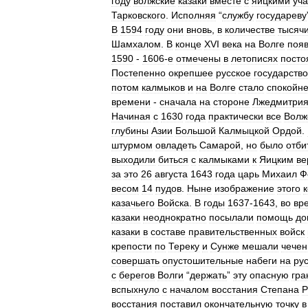
году
волжские
казаки
вместе
с
яицкими
уч
Тарковского
.
Исполняя
“
службу
государеву
В
1594
году
они
вновь
,
в
количестве
тысяч
Шамхалом
.
В
конце
XVI
века
на
Волге
поя
1590
-
1606
-
е
отмечены
в
летописях
посто
Постепенно
окрепшее
русское
государство
потом
калмыков
и
на
Волге
стало
спокойн
времени
-
сначала
на
стороне
Лжедмитри
Начиная
с
1630
года
практически
все
Волж
глубины
Азии
Большой
Калмыцкой
Ордой
.
штурмом
овладеть
Самарой
,
но
было
отби
выходили
биться
с
калмыками
к
Яицким
ве
за
это
26
августа
1643
года
царь
Михаил
Ф
весом
14
пудов
.
Ныне
изображение
этого
казачьего
Войска
.
В
годы
1637
-
1643
,
во
вр
казаки
неоднократно
посылали
помощь
до
казаки
в
составе
правительственных
войск
крепости
по
Тереку
и
Сунже
мешали
чече
совершать
опустошительные
набеги
на
ру
с
берегов
Волги
“
держать
”
эту
опасную
гра
вспыхнуло
с
началом
восстания
Степана
Р
восстания
поставил
окончательную
точку
в