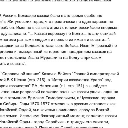
й
России
.
Волжские
казаки
были
в
это
время
особенно
и
”
в
Жигулевских
горах
,
что
практически
ни
один
караван
не
граблен
.
Именно
в
связи
с
этим
летописи
российские
впервые
году
записано:
“...
Казаки
вороваху
по
Волге
...
Благочестивый
многими
ратными
людьми
и
повеле
их
имати
и
вешати
...”.
старшинства
Волжского
казачьего
Войска
.
Иван
IV
Грозный
не
орговлю
и
,
выведенный
из
терпения
нападением
казаков
на
яет
стольника
Ивана
Мурашкина
на
Волгу
с
приказом
ить
и
вешать
”.
 “
Справочной
книжке
”
Казачье
Войско
“
Главной
императорской
ией
В
.
К
.
Шенка
(
стр
.
215
),
в
“
Истории
казачества
Урала
”
под
ории
казачества
”
Р
.
А
.
Нилепина
(
т
.
I
,
стр
.
151
)
вы
найдете
ьственных
репрессий
волжские
вольные
казаки
ушли
-
одни
на
ве
с
атаманом
Ермаком
Тимофеевичем
,
в
Чусовские
городки
в
Сибирь
.
Годы
1570
-
1577
отмечены
в
русских
летописях
как
Ногайской
Ордой
,
чьи
кочевья
начинались
сразу
за
Волгой
.
кие
земли
.
Используя
благоприятный
момент
,
волжские
казаки
Ногайской
Орды
-
город
Сарайчик
-
и
трижды
его
сжигали
,
туда
русских
людей
.
Походы
на
Сарайчик
возглавляли