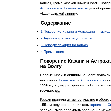
Кавказ
,
кроме
казаков
нижней
Волги
,
котор
Астраханское
Казачье
войско
для
обороны
«
Царицынской
линии
».
Содержание
1
Покорение
Казани
и
Астрахани
—
выход
2
Административное
устройство
3
Передислокация
на
Кавказ
4
Примечания
Покорение
Казани
и
Астраха
на
Волгу
Первые
казачьи
общины
на
Волге
появили
покорения
Казанского
и
Астраханского
хан
1556
годах
,
территории
вдоль
Волги
вошли
государства
.
Казаки
приняли
активное
участие
в
обеих
1551
-
м
году
составляли
часть
гарнизона
С
задачей
было
перекрыть
сообщения
межд