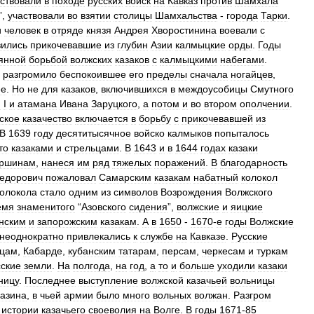
аствовали
в
походе
русских
войск
на
Кавказ
против
Шамхала
”,
участвовали
во
взятии
столицы
Шамхальства
-
города
Тарки
.
и
человек
в
отряде
князя
Андрея
Хворостинина
воевали
с
вились
прикочевавшие
из
глубин
Азии
калмыцкие
орды
.
Годы
янной
борьбой
волжских
казаков
с
калмыцкими
набегами
.
разгромило
беспокоившее
его
пределы
сначала
ногайцев
,
ее
.
Но
не
для
казаков
,
включившихся
в
междоусобицы
Смутного
я
I
и
атамана
Ивана
Заруцкого
,
а
потом
и
во
втором
ополчении
.
ское
казачество
включается
в
борьбу
с
прикочевавшей
из
В
1639
году
десятитысячное
войско
калмыков
попыталось
то
казаками
и
стрельцами
.
В
1643
и
в
1644
годах
казаки
ршинам
,
нанеся
им
ряд
тяжелых
поражений
.
В
благодарность
едорович
пожаловал
Самарским
казакам
набатный
колокол
колокола
стало
одним
из
символов
Возрождения
Волжского
емя
знаменитого
“
Азовского
сидения
”,
волжские
и
яицкие
нским
и
запорожским
казакам
.
А
в
1650
-
1670
-
е
годы
Волжские
неоднократно
привлекались
к
службе
на
Кавказе
.
Русские
нцам
,
Кабарде
,
кубанским
татарам
,
персам
,
черкесам
и
туркам
сские
земли
.
На
полгода
,
на
год
,
а
то
и
больше
уходили
казаки
ницу
.
Последнее
выступление
волжской
казачьей
вольницы
азина
,
в
чьей
армии
было
много
вольных
волжан
.
Разгром
истории
казачьего
своеволия
на
Волге
.
В
годы
1671
-
85