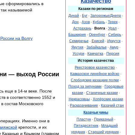
Казачество
ые
сформировались
в
Казаки
по
регионам
так
называемой
Дунай
·
Буг
·
Запорожье
/
Днепр
·
Дон
·
Азов
·
Кубань
·
Терек
·
Астрахань
·
Волга
·
Урал
·
Башкирия
·
Оренбург
·
Сибирь
·
России
на
Волгу
Семиречье
·
Енисей
·
Иркутск
·
Якутия
·
Забайкалье
·
Амур
·
Уссури
·
Камчатка
·
Персия
История
казачества
Реестровое
казачество
·
ни
—
выход
России
Кавказское
линейное
войско
·
Слободские
казацкие
полки
·
Поход
за
зипунами
·
Городовые
сь
еще
в
14
-
м
веке
.
После
казаки
·
Станичные
казаки
·
ств
в
соответственно
1552
и
Некрасовцы
·
Хопёрские
казаки
в
состав
Московского
·
Расказачивание
·
Казачий
стан
Казачьи
чины
Пластун
·
Приказный
·
операциях
.
Именно
они
в
Пятидесятник
·
Младший
вияжской
крепости
,
и
их
урядник
·
Старший
урядник
·
у
Казанью
и
Крымом
(
главном