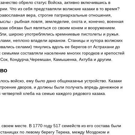
азачество
обрело
статус
Войска
,
активно
включившись
в
рии
.
Что
из
себя
представляли
волжские
казаки
в
то
время
?
равославная
вера
,
строгие
патриархальные
отношения
,
мыслы
-
рыбная
ловля
,
земледелие
,
охота
и
,
конечно
,
военная
азак
обязан
был
являться
со
своим
конем
и
вооружением
.
бли
,
широко
употреблялись
кремниевые
пистолеты
и
ружья
.
елами
,
неплохо
владели
арканом
.
Станицы
и
хутора
волжских
ывались
селами
)
тянулись
вдоль
ее
берегов
от
Астрахани
до
с
семьями
составляли
население
многих
городков
и
крепостей
,
Сок
,
Кондурча
,
Черемшан
,
Камышенка
,
Ахтуба
и
другим
.
тво
ялось
войско
,
ему
было
дано
общеказачье
устройство
.
Казаки
строение
дворов
,
и
должны
были
получать
впредь
денежное
и
6
четвертей
хлеба
на
семью
каждого
рядового
казака
.
а
своем
месте
.
В
1770
году
517
семейств
из
его
состава
были
станицах
по
левому
берегу
Терека
,
между
Моздоком
и