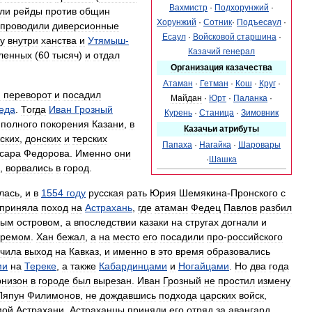
Вахмистр
·
Подхорунжий
·
ли
рейды
против
общин
Хорунжий
·
Сотник
·
Подъесаул
·
проводили
диверсионные
Есаул
·
Войсковой
старшина
·
у
внутри
ханства
и
Утямыш
-
Казачий
генерал
ленных
(
60
тысяч
)
и
отдал
Организация
казачества
Атаман
·
Гетман
·
Кош
·
Круг
·
и
переворот
и
посадил
Майдан
·
Юрт
·
Паланка
·
еда
.
Тогда
Иван
Грозный
Курень
·
Станица
·
Зимовник
полного
покорения
Казани
,
в
Казачьи
атрибуты
ских
,
донских
и
терских
Папаха
·
Нагайка
·
Шаровары
сара
Федорова
.
Именно
они
·
Шашка
,
ворвались
в
город
.
лась
,
и
в
1554
году
русская
рать
Юрия
Шемякина
-
Пронского
с
приняла
поход
на
Астрахань
,
где
атаман
Федец
Павлов
разбил
ным
островом
,
а
впоследствии
казаки
на
стругах
догнали
и
аремом
.
Хан
бежал
,
а
на
место
его
посадили
про
-
российского
чила
выход
на
Кавказ
,
и
именно
в
это
время
образовались
ми
на
Тереке
,
а
также
Кабардинцами
и
Ногайцами
.
Но
два
года
рнизон
в
городе
был
вырезан
.
Иван
Грозный
не
простил
измену
Ляпун
Филимонов
,
не
дождавшись
подхода
царских
войск
,
мой
Астрахани
.
Астраханцы
приняли
его
отряд
за
авангард