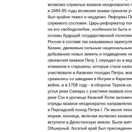
волжских
служилых
казаков
неоднократно
в
1684
-
85
годы
волжские
казаки
приняли
у
был
крайне
тяжел
и
неудачен
.
Реформы
П
служивого
сословия
.
Царь
-
реформатор
по
на
его
свободолюбие
,
особенности
быта
и
основы
будущей
государственной
политик
России
в
составе
так
называемых
иррегул
Казаки
,
движимые
сильным
национальным
добыванию
новых
земель
и
подведению
н
своеволия
казаков
Петр
1
передал
их
в
ве
атаманов
и
старшины
,
которые
стали
назн
участвовали
в
Азовских
походах
Петра
,
во
сражались
со
шведами
в
Ингрии
и
Карели
войне
,
а
в
1708
году
-
в
обороне
Терков
на
устья
реки
Самары
с
участием
казаков
осн
реке
Сок
в
урочище
Казачий
Холм
заложе
отряды
казаков
неоднократно
направляли
в
Персидский
поход
Петра
I
.
По
весне
пехо
морем
;
конница
,
включая
волжских
казаков
вступили
в
Дагестанскую
землю
.
Были
взя
Обширный
,
богатый
край
был
присоедине