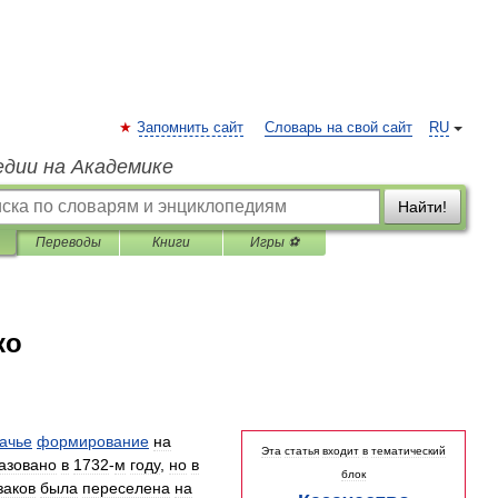
Запомнить сайт
Словарь на свой сайт
RU
едии на Академике
Найти!
Переводы
Книги
Игры ⚽
ко
зачье
формирование
на
Эта
статья
входит
в
тематический
азовано
в
1732
-
м
году
,
но
в
блок
заков
была
переселена
на