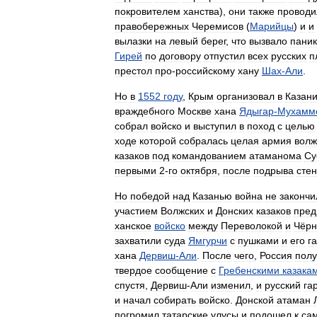
покровителем
ханства
),
они
также
проводи
правобережных
Черемисов
(
Марийцы
)
и
и
вылазки
на
левый
берег
,
что
вызвало
паник
Гирей
по
договору
отпустил
всех
русских
п
престол
про
-
российскому
хану
Шах
-
Али
.
Но
в
1552
году
,
Крым
организовал
в
Казан
враждебного
Москве
хана
Ядыгар
-
Мухамм
собрал
войско
и
выступил
в
поход
с
целью
ходе
которой
собралась
целая
армия
волж
казаков
под
командованием
атаманома
Су
первыми
2
-
го
октября
,
после
подрыва
стен
Но
победой
над
Казанью
война
не
закончи
участием
Волжских
и
Донских
казаков
пред
ханское
войско
между
Переволокой
и
Чёр
захватили
суда
Ямгурчи
с
пушками
и
его
г
хана
Дервиш
-
Али
.
После
чего
,
Россия
полу
твердое
сообщение
с
Гребенскими
казака
спустя
,
Дервиш
-
Али
изменил
,
и
русский
га
и
начал
собирать
войско
.
Донской
атаман
погромил
татарские
улусы
и
подошел
к
са