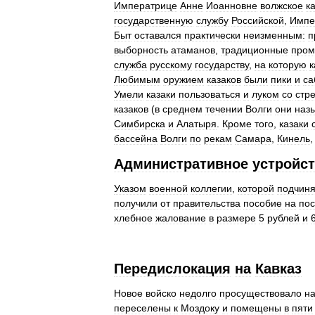
Императрице
Анне
Иоанновне
волжское
к
государственную
службу
Российской
,
Импе
Быт
оставался
практически
неизменным:
п
выборность
атаманов
,
традиционные
про
служба
русскому
государству
,
на
которую
к
Любимым
оружием
казаков
были
пики
и
са
Умели
казаки
пользоваться
и
луком
со
стр
казаков
(
в
среднем
течении
Волги
они
наз
Симбирска
и
Алатыря
.
Кроме
того
,
казаки
бассейна
Волги
по
рекам
Самара
,
Кинель
Административное
устройс
Указом
военной
коллегии
,
которой
подчин
получили
от
правительства
пособие
на
по
хлебное
жалование
в
размере
5
рублей
и
Передислокация
на
Кавказ
Новое
войско
недолго
просуществовало
н
переселены
к
Моздоку
и
помещены
в
пяти