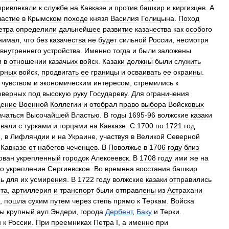
привлекали
к
службе
на
Кавказе
и
против
башкир
и
киргизцев
.
А
частие
в
Крымском
походе
князя
Василия
Голицына
.
Поход
етра
определили
дальнейшее
развитие
казачества
как
особого
нимал
,
что
без
казачества
не
будет
сильной
России
,
несмотря
внутреннего
устройства
.
Именно
тогда
и
были
заложены
и
в
отношении
казачьих
войск
.
Казаки
должны
были
служить
ярных
войск
,
продвигать
ее
границы
и
осваивать
ее
окраины
.
чувством
и
экономическим
интересом
,
стремились
к
еверных
под
высокую
руку
Государеву
.
Для
ограничения
дение
Военной
Коллегии
и
отобрал
право
выбора
Войсковых
ачаться
Высочайшей
Властью
.
В
годы
1695
-
96
волжские
казаки
евали
с
турками
и
горцами
на
Кавказе
.
С
1700
по
1721
год
и
,
в
Лифляндии
и
на
Украине
,
участвуя
в
Великой
Северной
Кавказе
от
набегов
чеченцев
.
В
Поволжье
в
1706
году
близ
ован
укрепленный
городок
Алексеевск
.
В
1708
году
ими
же
на
но
укрепление
Сергиевское
.
Во
времена
восстания
башкир
сь
для
их
усмирения
.
В
1722
году
волжские
казаки
отправились
та
,
артиллерия
и
транспорт
были
отправлены
из
Астрахани
,
пошла
сухим
путем
через
степь
прямо
к
Теркам
.
Войска
ты
крупный
аул
Эндери
,
города
Дербент
,
Баку
и
Терки
.
н
к
России
.
При
преемниках
Петра
I
,
а
именно
при