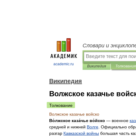
Словари и энциклоп
academic.ru
Википедия
Толкования
Википедия
Волжское казачье войс
Толкование
Волжское
казачье
войско
Во́лжское
каза́чье
во́йско
—
военное
ка
средней
и
нижней
Волге
.
Официально
обр
разгар
Кавказской
войны
большая
часть
ка