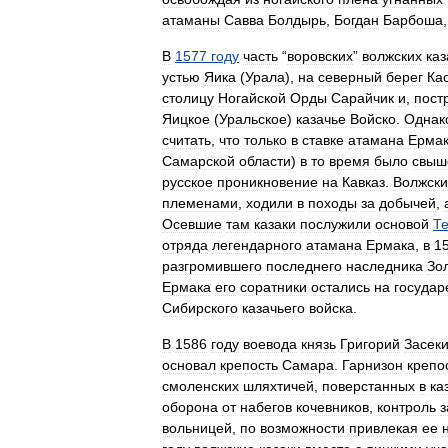
атаманы
Савва
Болдырь
,
Богдан
Барбоша
В
1577
году
часть
“
воровских
”
волжских
каз
устью
Яика
(
Урала
),
на
северный
берег
Ка
столицу
Ногайской
Орды
Сарайчик
и
,
пост
Яицкое
(
Уральское
)
казачье
Войско
.
Однак
считать
,
что
только
в
ставке
атамана
Ерма
Самарской
области
)
в
то
время
было
свыш
русское
проникновение
на
Кавказ
.
Волжск
племенами
,
ходили
в
походы
за
добычей
,
Осевшие
там
казаки
послужили
основой
Те
отряда
легендарного
атамана
Ермака
,
в
1
разгромившего
последнего
наследника
Зо
Ермака
его
соратники
остались
на
государ
Сибирского
казачьего
войска
.
В
1586
году
воевода
князь
Григорий
Засек
основал
крепость
Самара
.
Гарнизон
крепо
смоленских
шляхтичей
,
поверстанных
в
ка
оборона
от
набегов
кочевников
,
контроль
з
вольницей
,
по
возможности
привлекая
ее