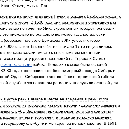
,
Иван
Юрьев
,
Никита
Пан
.
аков
под
началом
атаманов
Нечая
и
Богдана
Барбоши
уходит
к
спийского
моря
.
В
1580
году
они
разгромили
в
очередной
раз
роив
выше
по
течению
Яика
укрепленный
городок
,
основали
о
это
нисколько
не
ослабило
волжское
казачество
,
если
ка
(
современное
село
Ермаково
в
Жигулевских
горах
е
7
000
казаков
.
В
конце
16
-
го
-
начале
17
-
го
вв
.
усилилось
ие
и
донские
казаки
вместе
с
союзными
им
местными
а
также
в
защиту
русских
поселений
на
Тереке
и
Сунже
.
рского
казачьего
войска
.
Волжские
казаки
были
основой
582
-
83
годах
совершившего
беспримерный
поход
в
Сибирь
и
лотой
Орды
-
Сибирское
ханство
.
После
героической
гибели
евой
службе
в
завоеванном
регионе
и
послужили
основой
для
ин
в
устье
реки
Самара
в
месте
ее
впадения
в
реку
Волга
сти
состоял
из
городских
казаков
,
дворян
-
дворян
-
иноземцев
и
зачью
службу
.
Задачами
гарнизона
-
крепости
Самара
были
-
а
водным
путем
и
торговлей
,
а
также
за
волжской
казачьей
на
государеву
службу
или
же
карая
за
неповиновение
.
В
1591