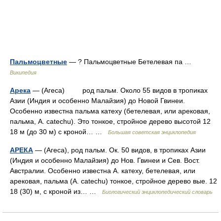
Пальмоцветные
— ? Пальмоцветные Бетелевая па …
Википедия
Арека
— (Агеса) род пальм. Около 55 видов в тропиках
Азии (Индия и особенно Малайзия) до Новой Гвинеи.
Особенно известна пальма катеху (бетелевая, или арековая,
пальма, А. catechu). Это тонкое, стройное дерево высотой 12
18 м (до 30 м) с кроной… …
Большая советская энциклопедия
АРЕКА
— (Агеса), род пальм. Ок. 50 видов, в тропиках Азии
(Индия и особенно Малайзия) до Нов. Гвинеи и Сев. Вост.
Австралии. Особенно известна А. катеху, бетелевая, или
арековая, пальма (А. catechu) тонкое, стройное дерево вые. 12
18 (30) м, с кроной из… …
Биологический энциклопедический словарь