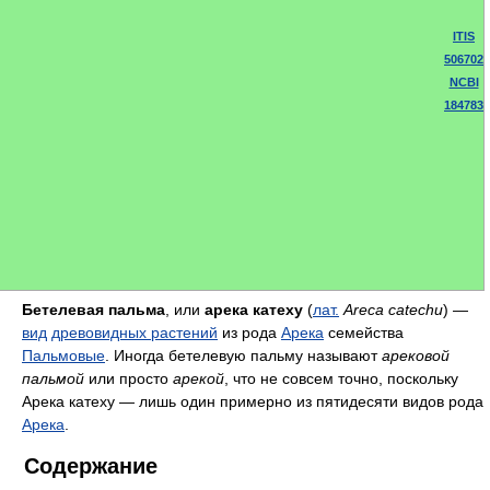
ITIS
506702
NCBI
184783
Бетелевая пальма
, или
арека катеху
(
лат.
Areca catechu
) —
вид
древовидных растений
из рода
Арека
семейства
Пальмовые
. Иногда бетелевую пальму называют
арековой
пальмой
или просто
арекой
, что не совсем точно, поскольку
Арека катеху — лишь один примерно из пятидесяти видов рода
Арека
.
Содержание