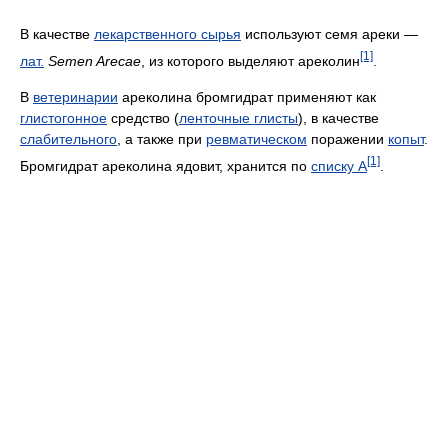
В качестве
лекарственного сырья
используют семя ареки —
[1]
лат.
Semen Arecae
, из которого выделяют ареколин
.
В
ветеринарии
ареколина бромгидрат применяют как
глистогонное
средство (
ленточные глисты
), в качестве
слабительного
, а также при
ревматическом
поражении
копыт
.
[1]
Бромгидрат ареколина ядовит, хранится по
списку А
.