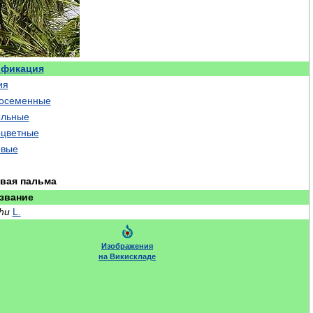
ификация
ия
осеменные
льные
цветные
овые
вая пальма
звание
hu
L.
Изображения
на Викискладе