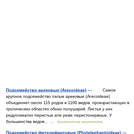
Подсемейство арековые (Arecoideae)
— Самое
крупное подсемейство пальм арековые (Arecoideae)
объединяет около 115 родов и 1100 видов, произрастающих в
тропических областях обоих полушарий. Листья у них
редупликатно перистые или реже перистонервные. У
большинства видов… …
Биологическая энциклопедия
Подсемейство фителефантовые (Phytelephantoideae)
—