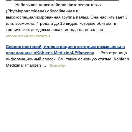
Небольшое подсемейство фителефантовых
(Phytelephantoideae) обособленная и
высокоспециализированная группа пальм. Она насчитывает 3
или, возможно, 4 рода и до 15 видов, которые обитают в
тропических дождевых лесах, иногда на довольно… …
Биологическая энциклопедия
Список растений, иллюстрации к которым размещены в
справочнике «Köhler's Medizinal-Pflanzen»
— Эта страница
информационный список. См. также основную статью: Köhler s
Medizinal Pflanzen …
Википедия