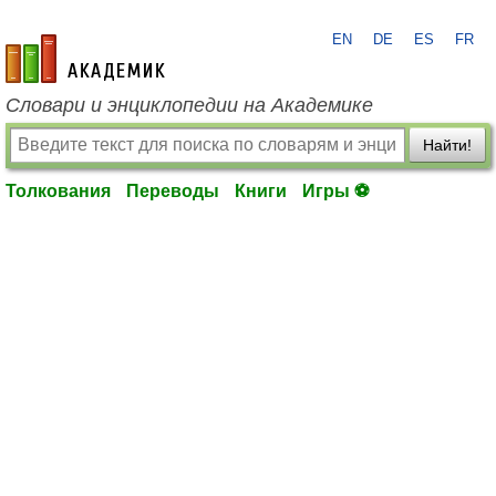
EN
DE
ES
FR
academic.ru
Словари и энциклопедии на Академике
Найти!
Толкования
Переводы
Книги
Игры ⚽