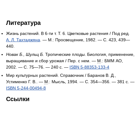
Литература
Жизнь растений. В 6-ти т. Т. 6. Цветковые растения / Под ред.
А. Л. Тахтаджяна
. — М.: Просвещение, 1982. — С. 423, 439—
440.
Новак Б., Шульц Б.
Тропические плоды. Биология, применение,
выращивание и сбор урожая / Пер. с нем. —
М
.: БММ АО,
2002. — С. 75—76. — 240 с. —
ISBN 5-88353-133-4
Мир культурных растений. Справочник / Баранов В. Д.,
Устименко Г. В.. —
М
.: Мысль, 1994. — С. 354—356. — 381 с. —
ISBN 5-244-00494-8
Ссылки