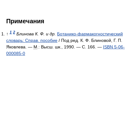
Примечания
1
2
↑
Блинова К. Ф. и др.
Ботанико-фармакогностический
словарь: Справ. пособие
/ Под ред. К. Ф. Блиновой, Г. П.
Яковлева. —
М
.: Высш. шк., 1990. — С. 166. —
ISBN 5-06-
000085-0