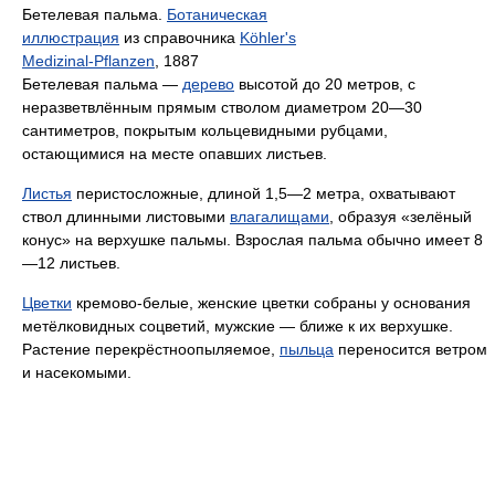
Бетелевая пальма.
Ботаническая
иллюстрация
из справочника
Köhler's
Medizinal-Pflanzen
, 1887
Бетелевая пальма —
дерево
высотой до 20 метров, с
неразветвлённым прямым стволом диаметром 20—30
сантиметров, покрытым кольцевидными рубцами,
остающимися на месте опавших листьев.
Листья
перистосложные, длиной 1,5—2 метра, охватывают
ствол длинными листовыми
влагалищами
, образуя «зелёный
конус» на верхушке пальмы. Взрослая пальма обычно имеет 8
—12 листьев.
Цветки
кремово-белые, женские цветки собраны у основания
метёлковидных соцветий, мужские — ближе к их верхушке.
Растение перекрёстноопыляемое,
пыльца
переносится ветром
и насекомыми.