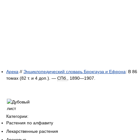
Арека
//
Энциклопедический словарь Брокгауза и Ефрона
: В 86
томах (82 т. и 4 доп.). —
СПб.
, 1890—1907.
Категории:
Растения по алфавиту
Лекарственные растения
Арековые