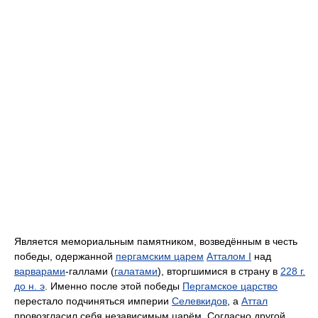
Является мемориальным памятником, возведённым в честь
победы, одержанной
пергамским царем
Атталом I
над
варварами
-галлами (
галатами
), вторгшимися в страну в
228 г.
до н. э
. Именно после этой победы
Пергамское царство
перестало подчиняться империи
Селевкидов
, а
Аттал
провозгласил себя независимым царём. Согласно другой