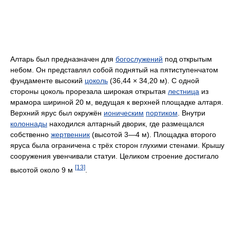
Алтарь был предназначен для
богослужений
под открытым
небом. Он представлял собой поднятый на пятиступенчатом
фундаменте высокий
цоколь
(36,44 × 34,20 м). С одной
стороны цоколь прорезала широкая открытая
лестница
из
мрамора шириной 20 м, ведущая к верхней площадке алтаря.
Верхний ярус был окружён
ионическим
портиком
. Внутри
колоннады
находился алтарный дворик, где размещался
собственно
жертвенник
(высотой 3—4 м). Площадка второго
яруса была ограничена с трёх сторон глухими стенами. Крышу
сооружения увенчивали статуи. Целиком строение достигало
[13]
высотой около 9 м
.