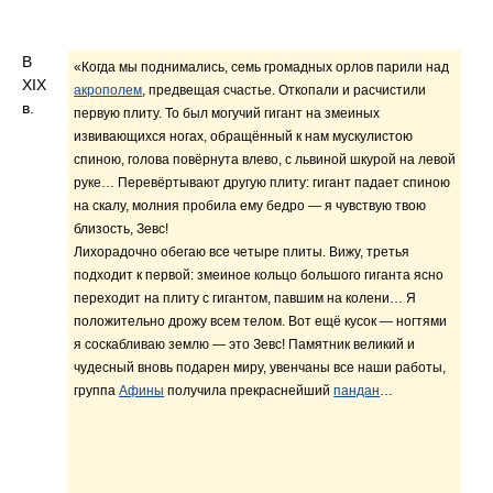
В
«Когда мы под­нимались, семь громадных орлов парили над
XIX
акрополем
, предвещая счастье. Откопали и расчистили
в.
первую плиту. То был могучий гигант на змеиных
извивающихся ногах, обращённый к нам мускулистою
спиною, голова повёр­нута влево, с львиной шкурой на левой
руке… Перевёртывают другую пли­ту: гигант падает спиною
на скалу, молния пробила ему бедро — я чувствую твою
близость, Зевс!
Лихорадочно обегаю все четыре плиты. Вижу, третья
подходит к первой: змеиное кольцо большого гиганта ясно
переходит на плиту с гигантом, павшим на колени… Я
положительно дрожу всем телом. Вот ещё ку­сок — ногтями
я соскабливаю землю — это Зевс! Памятник великий и
чудесный вновь подарен миру, увенчаны все наши работы,
группа
Афины
получила прекраснейший
пандан
…