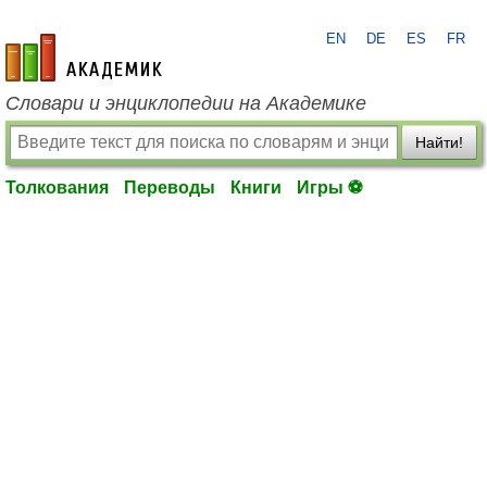
EN
DE
ES
FR
academic.ru
Словари и энциклопедии на Академике
Найти!
Толкования
Переводы
Книги
Игры ⚽