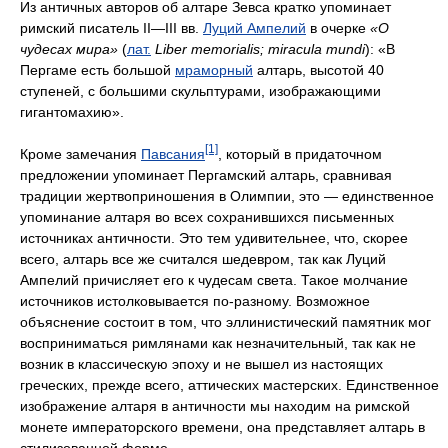
Из античных авторов об алтаре Зевса кратко упоминает
римский писатель II—III вв.
Луций Ампелий
в очерке
«О
чудесах мира»
(
лат.
Liber memorialis; miracula mundi
): «В
Пергаме есть большой
мраморный
алтарь, высотой 40
ступеней, с большими скульптурами, изображающими
гигантомахию».
[1]
Кроме замечания
Павсания
, который в придаточном
предложении упоминает Пергамский алтарь, сравнивая
традиции жертвоприношения в Олимпии, это — единственное
упоминание алтаря во всех сохранившихся письменных
источниках античности. Это тем удивительнее, что, скорее
всего, алтарь все же считался шедевром, так как Луций
Ампелий причисляет его к чудесам света. Такое молчание
источников истолковывается по-разному. Возможное
объяснение состоит в том, что эллинистический памятник мог
восприниматься римлянами как незначительный, так как не
возник в классическую эпоху и не вышел из настоящих
греческих, прежде всего, аттических мастерских. Единственное
изображение алтаря в античности мы находим на римской
монете императорского времени, она представляет алтарь в
стилизованной форме.