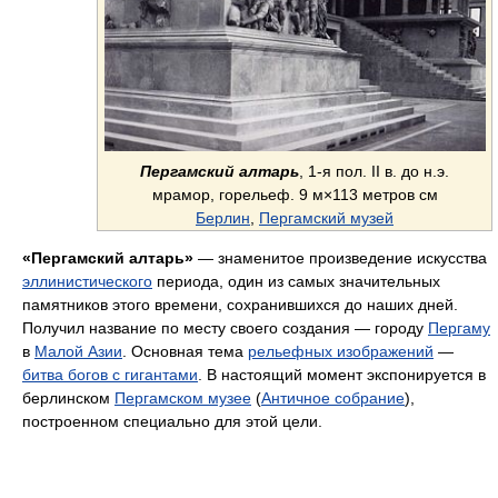
Пергамский алтарь
, 1-я пол. II в. до н.э.
мрамор, горельеф. 9 м×113 метров см
Берлин
,
Пергамский музей
«Пергамский алтарь»
— знаменитое произведение искусства
эллинистического
периода, один из самых значительных
памятников этого времени, сохранившихся до наших дней.
Получил название по месту своего создания — городу
Пергаму
в
Малой Азии
. Основная тема
рельефных изображений
—
битва богов с гигантами
. В настоящий момент экспонируется в
берлинском
Пергамском музее
(
Античное собрание
),
построенном специально для этой цели.