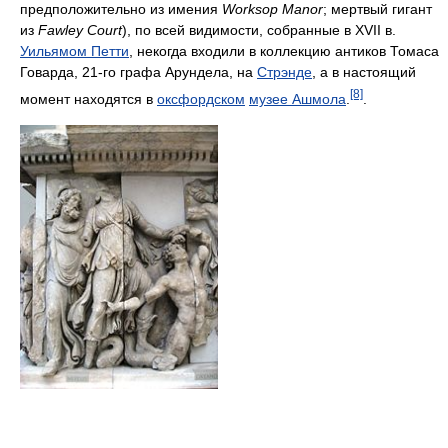
предположительно из имения
Worksop Manor
; мертвый гигант
из
Fawley Court
), по всей видимости, собранные в XVII в.
Уильямом Петти
, некогда входили в коллекцию антиков Томаса
Говарда, 21-го графа Арундела, на
Стрэнде
, а в настоящий
[8]
момент находятся в
оксфордском
музее Ашмола
.
.