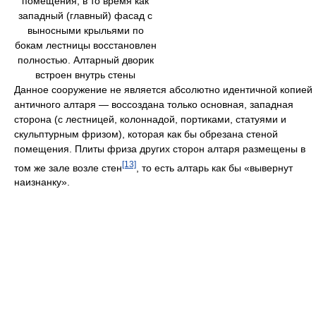
помещения, в то время как
западный (главный) фасад с
выносными крыльями по
бокам лестницы восстановлен
полностью. Алтарный дворик
встроен внутрь стены
Данное сооружение не является абсолютно идентичной копией
античного алтаря — воссоздана только основная, западная
сторона (с лестницей, колоннадой, портиками, статуями и
скульптурным фризом), которая как бы обрезана стеной
помещения. Плиты фриза других сторон алтаря размещены в
[13]
том же зале возле стен
, то есть алтарь как бы «вывернут
наизнанку».