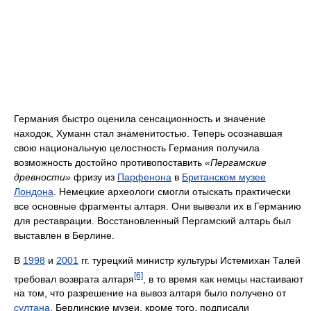
Германия быстро оценила сенсационность и значение
находок, Хуманн стал знаменитостью. Теперь осознавшая
свою национальную целостность Германия получила
возможность достойно противопоставить
«Пергамские
древности»
фризу из
Парфенона
в
Британском музее
Лондона
. Немецкие археологи смогли отыскать практически
все основные фрагменты алтаря. Они вывезли их в Германию
для реставрации. Восстановленный Пергамский алтарь был
выставлен в Берлине.
В
1998
и
2001
гг. турецкий министр культуры Истемихан Талей
[6]
требовал возврата алтаря
, в то время как немцы настаивают
на том, что разрешение на вывоз алтаря было получено от
султана
. Берлинские музеи, кроме того, подписали