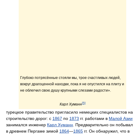
Глубоко потрясённые стояли мы, трое счастливых людей,
вокруг драгоценной находки, пока я не опустился на плиту и
не облегчил свою ду­шу крупными слезами радости».
[5]
Карл Хуманн
турецкое правительство пригласило немецких специалистов на
строительство дорог: с
1867
по
1873
гг. работами в
Малой Азии
занимался инженер
Карл Хуманн
. Предварительно он побывал
в древнем Пергаме зимой
1864
—
1865
гг. Он обнаружил, что в