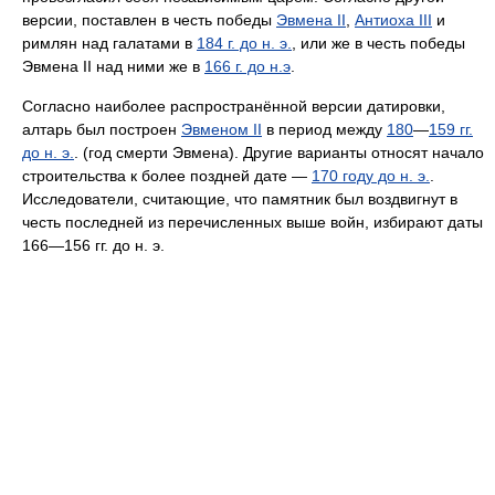
версии, поставлен в честь победы
Эвмена II
,
Антиоха III
и
римлян над галатами в
184 г. до н. э.
, или же в честь победы
Эвмена II над ними же в
166 г. до н.э
.
Согласно наиболее распространённой версии датировки,
алтарь был построен
Эвменом II
в период между
180
—
159 гг.
до н. э.
. (год смерти Эвмена). Другие варианты относят начало
строительства к более поздней дате —
170 году до н. э.
.
Исследователи, считающие, что памятник был воздвигнут в
честь последней из перечисленных выше войн, избирают даты
166—156 гг. до н. э.