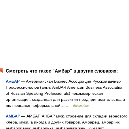
Смотреть что такое "Амбар" в других словарях:
АмБАР
— Американская Бизнес Ассоциация Русскоязычных
Профессионалов (англ. AmBAR American Business Association
of Russian Speaking Professionals) некоммерческая
организация, созданная для развития предпринимательства и
являющаяся неформальной… …
Википедия
АМБАР
— АМБАР, АНБАР муж. строение для складки зернового
хлеба, муки, а иногда и других товаров. Амбарец, амбарчик,
амбарок муж. амбаринка, амбарушка жен., ·умалит.,