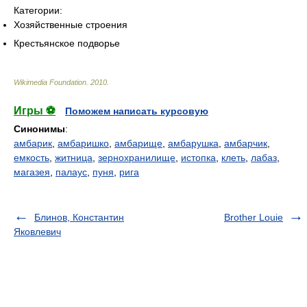
Категории:
Хозяйственные строения
Крестьянское подворье
Wikimedia Foundation
.
2010
.
Игры ⚽
Поможем написать курсовую
Синонимы
:
амбарик
,
амбаришко
,
амбарище
,
амбарушка
,
амбарчик
,
емкость
,
житница
,
зернохранилище
,
истопка
,
клеть
,
лабаз
,
магазея
,
палаус
,
пуня
,
рига
Блинов, Константин
Brother Louie
Яковлевич