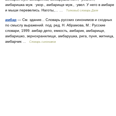
амбаришка муж. ·укор., амбарище муж., ·увел. У него в амбаре
и мыши перевелись. Наготы,… …
Толковый словарь Даля
амбар
— См. здание... Словарь русских синонимов и сходных
по смыслу выражений. под. ред. Н. Абрамова, М.: Русские
словари, 1999. амбар депо, емкость, амбарик, амбарище,
амбаришко, зернохранилище, амбарушка, рига, пуня, житница,
амбарчик …
Словарь синонимов