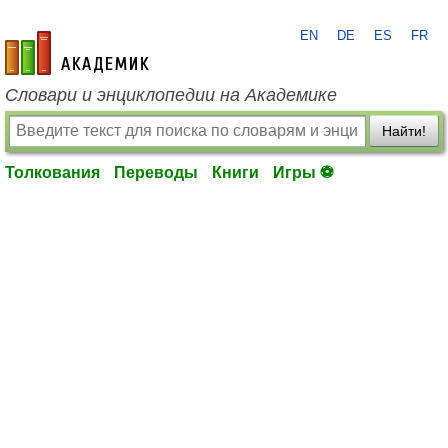
EN
DE
ES
FR
academic.ru
Словари и энциклопедии на Академике
Найти!
Толкования
Переводы
Книги
Игры ⚽