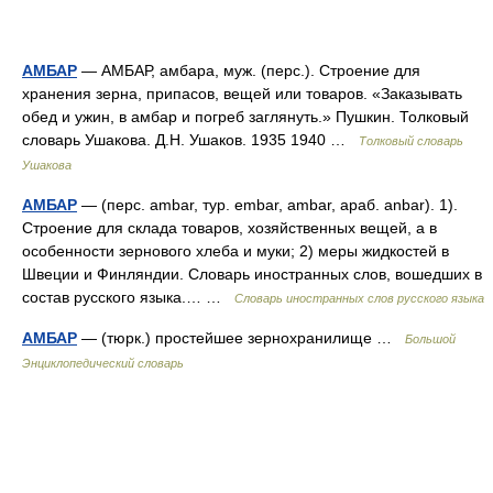
АМБАР
— АМБАР, амбара, муж. (перс.). Строение для
хранения зерна, припасов, вещей или товаров. «Заказывать
обед и ужин, в амбар и погреб заглянуть.» Пушкин. Толковый
словарь Ушакова. Д.Н. Ушаков. 1935 1940 …
Толковый словарь
Ушакова
АМБАР
— (перс. ambar, тур. embar, ambar, араб. anbar). 1).
Строение для склада товаров, хозяйственных вещей, а в
особенности зернового хлеба и муки; 2) меры жидкостей в
Швеции и Финляндии. Словарь иностранных слов, вошедших в
состав русского языка.… …
Словарь иностранных слов русского языка
АМБАР
— (тюрк.) простейшее зернохранилище …
Большой
Энциклопедический словарь