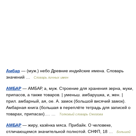
Амбар
— (муж.) небо Древние индийские имена. Словарь
значений …
Словарь личных имен
АМБАР
— АМБАР, а, муж. Строение для хранения зерна, муки,
припасов, а также товаров. | уменьш. амбарушка, и, жен. |
прил. амбарный, ая, ое. А. замок (большой висячий замок).
Амбарная книга (большая в переплёте тетрадь для записей о
товарах, припасах).… …
Толковый словарь Ожегова
АМБАР
— жиру, казёнка мяса. Прибайк. О человеке,
отличающемся значительной полнотой. СНФП, 18 …
Большой