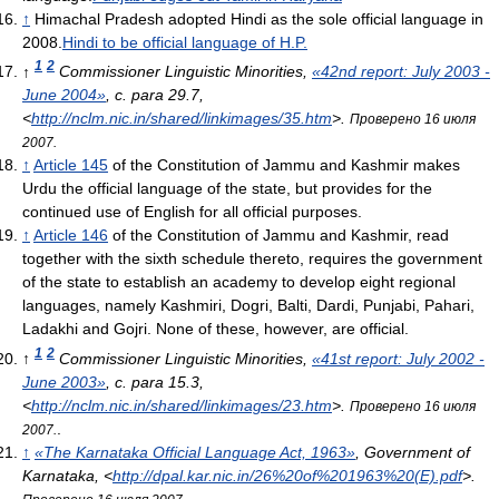
↑
Himachal Pradesh adopted Hindi as the sole official language in
2008.
Hindi to be official language of H.P.
1
2
↑
Commissioner Linguistic Minorities,
«42nd report: July 2003 -
June 2004»
, с. para 29.7
,
<
http://nclm.nic.in/shared/linkimages/35.htm
>
.
Проверено 16 июля
2007.
↑
Article 145
of the Constitution of Jammu and Kashmir makes
Urdu the official language of the state, but provides for the
continued use of English for all official purposes.
↑
Article 146
of the Constitution of Jammu and Kashmir, read
together with the sixth schedule thereto, requires the government
of the state to establish an academy to develop eight regional
languages, namely Kashmiri, Dogri, Balti, Dardi, Punjabi, Pahari,
Ladakhi and Gojri. None of these, however, are official.
1
2
↑
Commissioner Linguistic Minorities,
«41st report: July 2002 -
June 2003»
, с. para 15.3
,
<
http://nclm.nic.in/shared/linkimages/23.htm
>
.
Проверено 16 июля
.
2007.
↑
«The Karnataka Official Language Act, 1963»
, Government of
Karnataka
, <
http://dpal.kar.nic.in/26%20of%201963%20(E).pdf
>
.