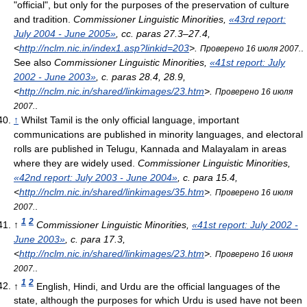
"official", but only for the purposes of the preservation of culture
and tradition.
Commissioner Linguistic Minorities,
«43rd report:
July 2004 - June 2005»
, сс. paras 27.3–27.4
,
<
http://nclm.nic.in/index1.asp?linkid=203
>
.
.
Проверено 16 июля 2007.
See also
Commissioner Linguistic Minorities,
«41st report: July
2002 - June 2003»
, с. paras 28.4, 28.9
,
<
http://nclm.nic.in/shared/linkimages/23.htm
>
.
Проверено 16 июля
.
2007.
↑
Whilst Tamil is the only official language, important
communications are published in minority languages, and electoral
rolls are published in Telugu, Kannada and Malayalam in areas
where they are widely used.
Commissioner Linguistic Minorities,
«42nd report: July 2003 - June 2004»
, с. para 15.4
,
<
http://nclm.nic.in/shared/linkimages/35.htm
>
.
Проверено 16 июля
.
2007.
1
2
↑
Commissioner Linguistic Minorities,
«41st report: July 2002 -
June 2003»
, с. para 17.3
,
<
http://nclm.nic.in/shared/linkimages/23.htm
>
.
Проверено 16 июня
.
2007.
1
2
↑
English, Hindi, and Urdu are the official languages of the
state, although the purposes for which Urdu is used have not been