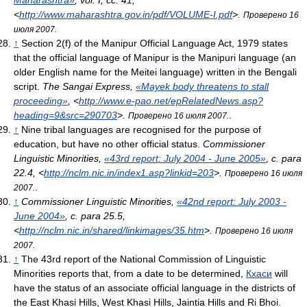
<
http://www.maharashtra.gov.in/pdf/VOLUME-I.pdf
>
.
Проверено 16
июля 2007.
↑
Section 2(f) of the Manipur Official Language Act, 1979 states
that the official language of Manipur is the Manipuri language (an
older English name for the Meitei language) written in the Bengali
script.
The Sangai Express,
«Mayek body threatens to stall
proceeding»
, <
http://www.e-pao.net/epRelatedNews.asp?
heading=9&src=290703
>
.
.
Проверено 16 июля 2007.
↑
Nine tribal languages are recognised for the purpose of
education, but have no other official status.
Commissioner
Linguistic Minorities,
«43rd report: July 2004 - June 2005»
, с. para
22.4
, <
http://nclm.nic.in/index1.asp?linkid=203
>
.
Проверено 16 июля
.
2007.
↑
Commissioner Linguistic Minorities,
«42nd report: July 2003 -
June 2004»
, с. para 25.5
,
<
http://nclm.nic.in/shared/linkimages/35.htm
>
.
Проверено 16 июля
2007.
↑
The 43rd report of the National Commission of Linguistic
Minorities reports that, from a date to be determined,
Кхаси
will
have the status of an associate official language in the districts of
the East Khasi Hills, West Khasi Hills, Jaintia Hills and Ri Bhoi.