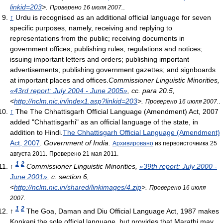
linkid=203
>
.
.
Проверено 16 июля 2007.
↑
Urdu is recognised as an additional official language for seven
specific purposes, namely, receiving and replying to
representations from the public; receiving documents in
government offices; publishing rules, regulations and notices;
issuing important letters and orders; publishing important
advertisements; publishing government gazettes; and signboards
at important places and offices.
Commissioner Linguistic Minorities,
«43rd report: July 2004 - June 2005»
, сс. para 20.5
,
<
http://nclm.nic.in/index1.asp?linkid=203
>
.
.
Проверено 16 июля 2007.
↑
The The Chhattisgarh Official Language (Amendment) Act, 2007
added "Chhattisgarhi" as an official language of the state, in
addition to Hindi.
The Chhattisgarh Official Language (Amendment)
Act, 2007
.
Government of India
.
Архивировано
из первоисточника 25
августа 2011.
Проверено 21 мая 2011.
1
2
↑
Commissioner Linguistic Minorities,
«39th report: July 2000 -
June 2001»
, с. section 6
,
<
http://nclm.nic.in/shared/linkimages/4.zip
>
.
Проверено 16 июля
2007.
1
2
↑
The Goa, Daman and Diu Official Language Act, 1987 makes
Konkani the sole official language, but provides that Marathi may