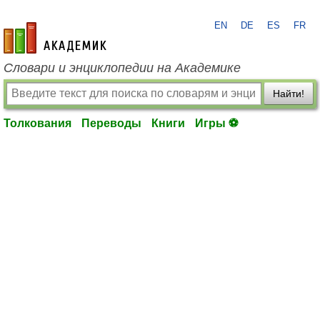
EN
DE
ES
FR
academic.ru
Словари и энциклопедии на Академике
Найти!
Толкования
Переводы
Книги
Игры ⚽