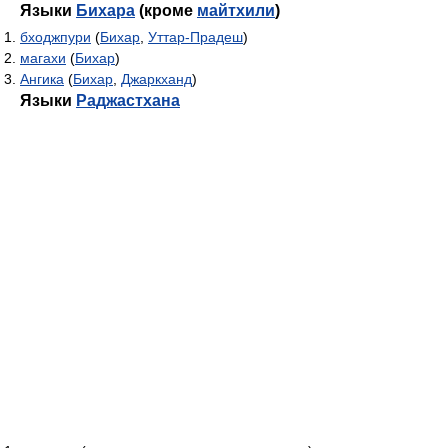
Языки
Бихара
(кроме
майтхили
)
бходжпури
(
Бихар
,
Уттар-Прадеш
)
магахи
(
Бихар
)
Ангика
(
Бихар
,
Джаркханд
)
Языки
Раджастхана