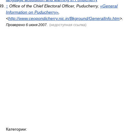
↑
Office of the Chief Electoral Officer, Puducherry,
«General
Information on Puducherry»
,
<
http://www.ceopondicherry.nic.in/Bkground/GeneralInfo.htm
>
.
Проверено 6 июня 2007.
(недоступная ссылка)
Категории: