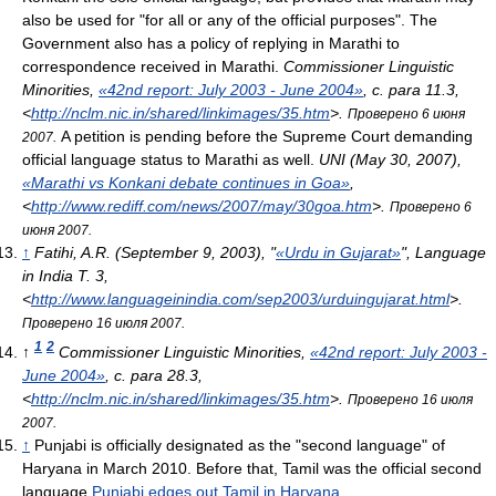
also be used for "for all or any of the official purposes". The
Government also has a policy of replying in Marathi to
correspondence received in Marathi.
Commissioner Linguistic
Minorities,
«42nd report: July 2003 - June 2004»
, с. para 11.3
,
<
http://nclm.nic.in/shared/linkimages/35.htm
>
.
Проверено 6 июня
A petition is pending before the Supreme Court demanding
2007.
official language status to Marathi as well.
UNI (May 30, 2007),
«Marathi vs Konkani debate continues in Goa»
,
<
http://www.rediff.com/news/2007/may/30goa.htm
>
.
Проверено 6
июня 2007.
↑
Fatihi, A.R. (September 9, 2003), "
«Urdu in Gujarat»
",
Language
in India
Т. 3
,
<
http://www.languageinindia.com/sep2003/urduingujarat.html
>
.
Проверено 16 июля 2007.
1
2
↑
Commissioner Linguistic Minorities,
«42nd report: July 2003 -
June 2004»
, с. para 28.3
,
<
http://nclm.nic.in/shared/linkimages/35.htm
>
.
Проверено 16 июля
2007.
↑
Punjabi is officially designated as the "second language" of
Haryana in March 2010. Before that, Tamil was the official second
language.
Punjabi edges out Tamil in Haryana