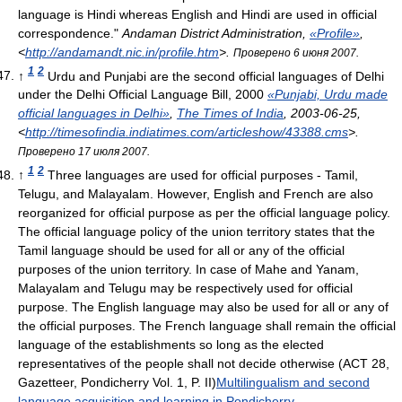
language is Hindi whereas English and Hindi are used in official
correspondence."
Andaman District Administration,
«Profile»
,
<
http://andamandt.nic.in/profile.htm
>
.
Проверено 6 июня 2007.
1
2
↑
Urdu and Punjabi are the second official languages of Delhi
under the Delhi Official Language Bill, 2000
«Punjabi, Urdu made
official languages in Delhi»
,
The Times of India
, 2003-06-25
,
<
http://timesofindia.indiatimes.com/articleshow/43388.cms
>
.
Проверено 17 июля 2007.
1
2
↑
Three languages are used for official purposes - Tamil,
Telugu, and Malayalam. However, English and French are also
reorganized for official purpose as per the official language policy.
The official language policy of the union territory states that the
Tamil language should be used for all or any of the official
purposes of the union territory. In case of Mahe and Yanam,
Malayalam and Telugu may be respectively used for official
purpose. The English language may also be used for all or any of
the official purposes. The French language shall remain the official
language of the establishments so long as the elected
representatives of the people shall not decide otherwise (ACT 28,
Gazetteer, Pondicherry Vol. 1, P. II)
Multilingualism and second
language acquisition and learning in Pondicherry