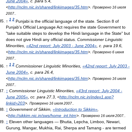
June 2004»
, с. para 5.4
,
<
http://nclm.nic.in/shared/linkimages/35.htm
>
.
Проверено 16 июля
.
2007.
1
2
↑
Punjabi is the official language of the state. Section 8 of
Punjab's Official Language Act requires the state Government to
"take suitable steps to develop the Hindi language in the State" but
does not give Hindi any official status.
Commissioner Linguistic
Minorities,
«42nd report: July 2003 - June 2004»
, с. para 19.6
,
<
http://nclm.nic.in/shared/linkimages/35.htm
>
.
Проверено 6 июня
.
2007.
1
2
↑
Commissioner Linguistic Minorities,
«42nd report: July 2003 -
June 2004»
, с. para 26.4
,
<
http://nclm.nic.in/shared/linkimages/35.htm
>
.
Проверено 16 июля
.
2007.
↑
Commissioner Linguistic Minorities,
«43rd report: July 2004 -
June 2005»
, сс. para 27.3
, <
http://nclm.nic.in/index1.asp?
linkid=203
>
.
.
Проверено 16 июля 2007.
↑
Government of Sikkim,
«Introduction to Sikkim»
,
<
http://sikkim.nic.in/sws/home_int.htm
>
.
.
Проверено 16 июля 2007.
↑
Eleven other languages — Bhutia, Lepcha, Limboo, Newari,
Gurung, Mangar, Mukhia, Rai, Sherpa and Tamang - are termed