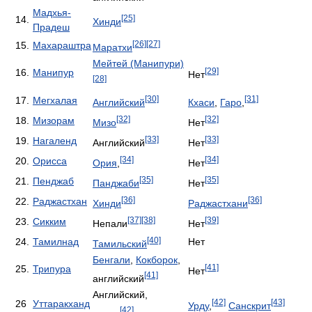
Мадхья-
[25]
14.
Хинди
Прадеш
[26]
[27]
15.
Махараштра
Маратхи
Мейтей (Манипури)
[29]
16.
Манипур
Нет
[28]
[30]
[31]
17.
Мегхалая
Английский
Кхаси
,
Гаро
,
[32]
[32]
18.
Мизорам
Мизо
Нет
[33]
[33]
19.
Нагаленд
Английский
Нет
[34]
[34]
20.
Орисса
Ория
,
Нет
[35]
[35]
21.
Пенджаб
Панджаби
Нет
[36]
[36]
22.
Раджастхан
Хинди
Раджастхани
[37]
[38]
[39]
23.
Сикким
Непали
Нет
[40]
24.
Тамилнад
Нет
Тамильский
Бенгали
,
Кокборок
,
[41]
25.
Трипура
Нет
[41]
английский
Английский,
[42]
[43]
26
Уттаракханд
Урду
,
Санскрит
[42]