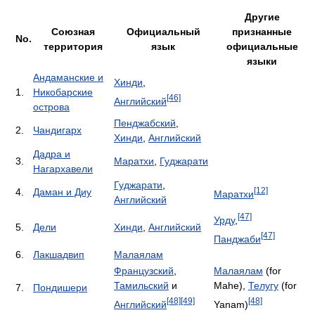
Другие
Союзная
Официальный
признанные
No.
территория
язык
официальные
языки
Андаманские и
Хинди
,
1.
Никобарские
[46]
Английский
острова
Пенджабский
,
2.
Чандигарх
Хинди
,
Английский
Дадра и
3.
Маратхи
,
Гуджарати
Нагархавели
Гуджарати
,
[12]
4.
Даман и Диу
Маратхи
Английский
[47]
Урду
,
5.
Дели
Хинди
,
Английский
[47]
Панджаби
6.
Лакшадвип
Малаялам
Французский
,
Малаялам
(for
Тамильский
и
Mahe),
Телугу
(for
7.
Пондишери
[48]
[49]
[48]
Английский
Yanam)