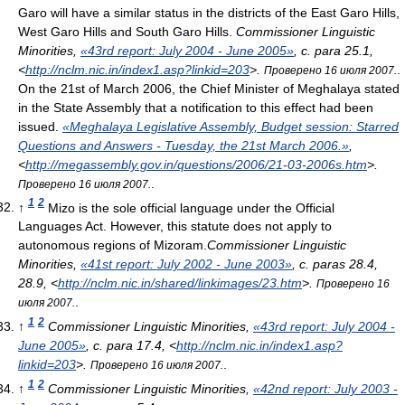
Garo will have a similar status in the districts of the East Garo Hills,
West Garo Hills and South Garo Hills.
Commissioner Linguistic
Minorities,
«43rd report: July 2004 - June 2005»
, с. para 25.1
,
<
http://nclm.nic.in/index1.asp?linkid=203
>
.
.
Проверено 16 июля 2007.
On the 21st of March 2006, the Chief Minister of Meghalaya stated
in the State Assembly that a notification to this effect had been
issued.
«Meghalaya Legislative Assembly, Budget session: Starred
Questions and Answers - Tuesday, the 21st March 2006.»
,
<
http://megassembly.gov.in/questions/2006/21-03-2006s.htm
>
.
.
Проверено 16 июля 2007.
1
2
↑
Mizo is the sole official language under the Official
Languages Act. However, this statute does not apply to
autonomous regions of Mizoram.
Commissioner Linguistic
Minorities,
«41st report: July 2002 - June 2003»
, с. paras 28.4,
28.9
, <
http://nclm.nic.in/shared/linkimages/23.htm
>
.
Проверено 16
.
июля 2007.
1
2
↑
Commissioner Linguistic Minorities,
«43rd report: July 2004 -
June 2005»
, с. para 17.4
, <
http://nclm.nic.in/index1.asp?
linkid=203
>
.
.
Проверено 16 июля 2007.
1
2
↑
Commissioner Linguistic Minorities,
«42nd report: July 2003 -