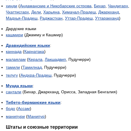
хинди
(
Андаманские и Никобарские острова
,
Бихар
,
Чандигарх
,
Чхаттисгарх
,
Дели
,
Харьяна
,
Химачал-Прадеш
,
Джаркханд
,
Мадхья-Прадеш
,
Раджастхан
,
Уттар-Прадеш
,
Уттаракханд
)
Дардские языки
кашмири
(Джамму и Кашмир)
Дравидийские языки
:
каннада
(
Карнатака
)
малаялам
(
Керала
,
Лакшадвип
, Пудучерри)
тамили
(
Тамилнад
, Пудучерри)
телугу
(
Андхра-Прадеш
, Пудучерри)
Мунда языки
:
сантали
(Бихар, Джаркханд, Орисса, Западная Бенгалия)
Тибето-бирманские языки
:
бодо
(
Ассам
)
манипури
(
Манипур
)
Штаты и союзные территории