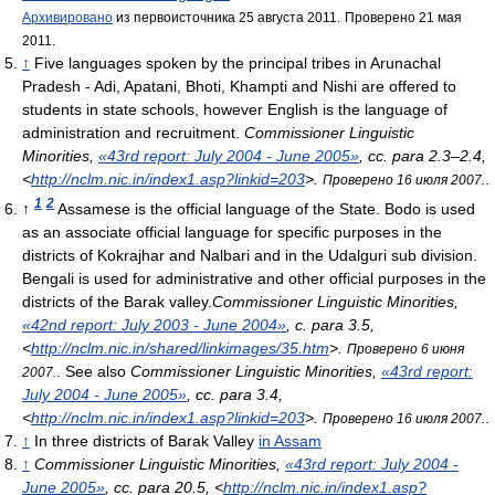
Архивировано
из первоисточника 25 августа 2011.
Проверено 21 мая
2011.
↑
Five languages spoken by the principal tribes in Arunachal
Pradesh - Adi, Apatani, Bhoti, Khampti and Nishi are offered to
students in state schools, however English is the language of
administration and recruitment.
Commissioner Linguistic
Minorities,
«43rd report: July 2004 - June 2005»
, сс. para 2.3–2.4
,
<
http://nclm.nic.in/index1.asp?linkid=203
>
.
.
Проверено 16 июля 2007.
1
2
↑
Assamese is the official language of the State. Bodo is used
as an associate official language for specific purposes in the
districts of Kokrajhar and Nalbari and in the Udalguri sub division.
Bengali is used for administrative and other official purposes in the
districts of the Barak valley.
Commissioner Linguistic Minorities,
«42nd report: July 2003 - June 2004»
, с. para 3.5
,
<
http://nclm.nic.in/shared/linkimages/35.htm
>
.
Проверено 6 июня
. See also
Commissioner Linguistic Minorities,
«43rd report:
2007.
July 2004 - June 2005»
, сс. para 3.4
,
<
http://nclm.nic.in/index1.asp?linkid=203
>
.
.
Проверено 16 июля 2007.
↑
In three districts of Barak Valley
in Assam
↑
Commissioner Linguistic Minorities,
«43rd report: July 2004 -
June 2005»
, сс. para 20.5
, <
http://nclm.nic.in/index1.asp?