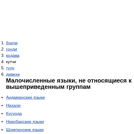
бхили
гонди
кодава
кутчи
тулу
дивехи
Малочисленные языки, не относящиеся к
вышеприведенным группам
Андаманские языки
Нихали
Кусунда
Никобарские языки
Шомпенские языки