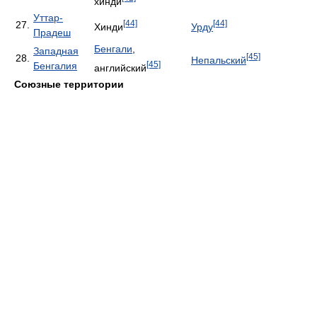
хинди
Уттар-
[44]
[44]
27.
Хинди
Урду
Прадеш
Бенгали
,
Западная
[45]
28.
Непальский
[45]
Бенгалия
английский
Союзные территории