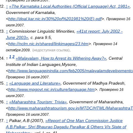
Проверено 16 июля 2007.
↑
«The Karnataka Local Authorities (Official Language) Act, 1981»
,
Government of Karnataka
,
<
http://dpal.kar.nic.in/30%20of%201981%20(E).pdf
>
.
Проверено 16
июля 2007.
↑
Commissioner Linguistic Minorities,
«41st report: July 2002 -
June 2003»
, с. para 9.5
,
<
http://nclm.nic.in/shared/linkimages/23.htm
>
.
Проверено 14
.
октября 2009.
(недоступная ссылка)
1
2
↑
«Malayalam, How to Arrest its Withering Away?»
, Central
Institute of Indian Languages,Mysore
,
<
http://www.languageinindia.com/feb2005/malayalamdevelopmentc
Проверено 16 июля 2007.
↑
«Language and Literature»
, Government of Madhya Pradesh
,
<
http://www.mpgovt.nic.in/culture/language.htm
>
.
Проверено 16
июля 2007.
↑
«Maharashtra Tourism: Trivia»
, Government of Maharashtra
,
<
http://www.maharashtratourism.gov.in/MTDC/HTML/MaharashtraTo
Проверено 16 июля 2007.
↑
Palkar, A.B (2007),
«Report of One Man Commission Justice
A.B.Palkar: Shri Bhaurao Dagadu Paralkar & Others V/s State of
Maharashtra»
, vol. I, сс. 41
,