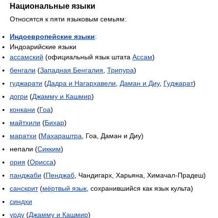
Национальные языки
Относятся к пяти языковым семьям:
Индоевропейские языки
:
Индоарийские языки
ассамский
(официальный язык штата
Ассам
)
бенгали
(
Западная Бенгалия
,
Трипура
)
гуджарати
(
Дадра и Нагархавели
,
Даман и Диу
,
Гуджарат
)
догри
(
Джамму и Кашмир
)
конкани
(
Гоа
)
майтхили
(
Бихар
)
маратхи
(
Махараштра
, Гоа, Даман и Диу)
непали (
Сикким
)
ория
(
Орисса
)
панджаби
(
Пенджаб
, Чандигарх, Харьяна, Химачал-Прадеш)
санскрит
(
мёртвый язык
, сохранившийся как язык культа)
синдхи
урду
(
Джамму и Кашмир
)