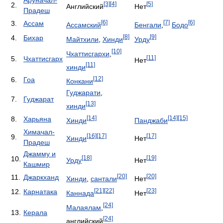
Аруначал-
[3]
[4]
[5]
2.
Английский
Нет
Прадеш
[6]
[7]
[6]
3.
Ассам
Ассамский
Бенгали
,
Бодо
[8]
[9]
4.
Бихар
Майтхили
,
Хинди
Урду
[10]
Чхаттисгархи
,
[11]
5.
Чхаттисгарх
Нет
[11]
хинди
[12]
6.
Гоа
Конкани
Гуджарати
,
7.
Гуджарат
[13]
хинди
[14]
[14]
[15]
8.
Харьяна
Хинди
Панджаби
Химачал-
[16]
[17]
[17]
9.
Хинди
Нет
Прадеш
Джамму и
[18]
[19]
10.
Урду
Нет
Кашмир
[20]
[20]
11.
Джаркханд
Хинди
,
сантали
Нет
[21]
[22]
[23]
12.
Карнатака
Каннада
Нет
[24]
Малаялам
,
13.
Керала
[24]
английский