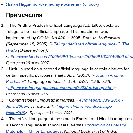
Языки Индии по количеству носителей (список)
Примечания
↑
The Andhra Pradesh Official Language Act, 1966, declares
Telugu to be the official language. This enactment was
implemented by GO Ms No 420 in 2005.
Rao, M. Malleswara
(September 18, 2005), "
«Telugu declared official language»
",
The
Hindu
(Online edition)
,
<
http://www.hindu.com/2005/09/18/stories/2005091803740600.htm
Проверено 16 июля 2007.
↑
Urdu is used as a second official language in certain districts for
certain specific purposes.
Fatihi, A.R. (2003), "
«Urdu in Andhra
Pradesh»
",
Language in India
Т. 3 (4), ISSN: 1930-2940
,
<
http://www.languageinindia.com/april2003/urduinap.html
>
.
Проверено 16 июля 2007.
↑
Commissioner Linguistic Minorities,
«43rd report: July 2004 -
June 2005»
, сс. para 2.4
, <
http://nclm.nic.in/index1.asp?
linkid=203
>
.
.
Проверено 16 июля 2007.
↑
The official language of the state is English and Hindi is taught as
a second language in school.
Das, Varsha
Production of Literacy
Materials in Minor Languages
.
National Book Trust of India
.