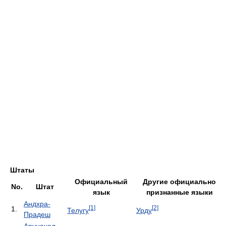
Штаты
Официальный
Другие официально
No.
Штат
язык
признанные языки
Андхра-
[1]
[2]
1.
Телугу
Урду
Прадеш