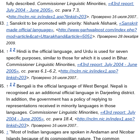
fully described.
Commissioner Linguistic Minorities,
«43rd report:
July 2004 - June 2005»
, сс. para 7.3
,
<
http://nclm.nic.in/index1.asp?linkid=203
>
.
.
Проверено 16 июля 2007.
↑
Sanskrit to be promoted with priority: Nishank
Nishank,
«Sanskrit
made official language»
, <
http://www.garhwalpost.com/index.php?
mod=article&cat=Uttarakhand&article=5051
>
.
Проверено 28 декабря
2009.
1
2
↑
Hindi is the official language, and Urdu is used for seven
specific purposes, similar to those for which it is used in Bihar.
Commissioner Linguistic Minorities,
«43rd report: July 2004 - June
2005»
, сс. paras 6.1–6.2
, <
http://nclm.nic.in/index1.asp?
linkid=203
>
.
.
Проверено 16 июля 2007.
1
2
↑
Bengali is the official language of West Bengal. Nepali is
recognised as an additional official language in Darjeeling district.
In addition, the government has a policy of replying to
representations received in minority languages in those
languages.
Commissioner Linguistic Minorities,
«43rd report: July
2004 - June 2005»
, сс. para 18.4
, <
http://nclm.nic.in/index1.asp?
linkid=203
>
.
.
Проверено 16 июля 2007.
↑
"Most of Indian languages are spoken in Andaman and Nicobar
Islands because of its cosmopolitan nature. The common