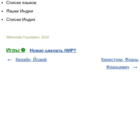
Списки языков
Языки Индии
Списки:Индия
Wikimedia Foundation
.
2010
.
Игры ⚽
Нужно сделать НИР?
Керайн, Йозеф
Керестури, Франц
Францевич