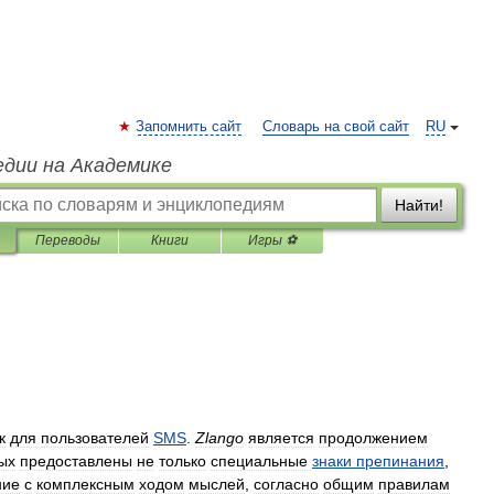
Запомнить сайт
Словарь на свой сайт
RU
едии на Академике
Найти!
Переводы
Книги
Игры ⚽
к
для
пользователей
SMS
.
Zlango
является
продолжением
ых
предоставлены
не
только
специальные
знаки
препинания
,
ние
с
комплексным
ходом
мыслей
,
согласно
общим
правилам