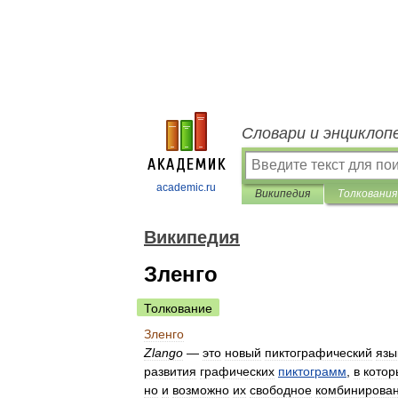
Словари и энциклоп
academic.ru
Википедия
Толкования
Википедия
Зленго
Толкование
Зленго
Zlango
—
это
новый
пиктографический
язы
развития
графических
пиктограмм
,
в
котор
но
и
возможно
их
свободное
комбинирова