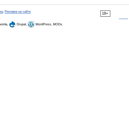
ка
,
Реклама на сайте
18+
omla,
Drupal,
WordPress, MODx.