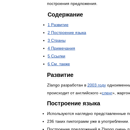
построения
предложения
.
Содержание
1
Развитие
2
Построение
языка
3
Страны
4
Примечания
5
Ссылки
6
См
.
также
Развитие
Zlango
разработан
в
2003
году
одноименн
происходит
от
английского
«
сленг
»,
жарго
Построение
языка
Используются
наглядно
представленные
п
236
таких
пиктограмм
уже
в
употреблении
.
Построение
предложений
в
Zlango
очень
п