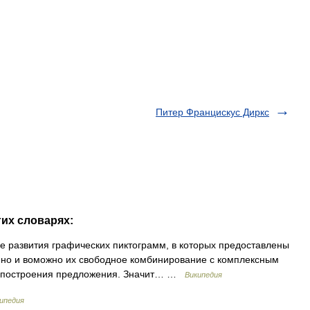
Питер Францискус Диркс
гих словарях:
 развития графических пиктограмм, в которых предоставлены
 но и воможно их свободное комбинирование с комплексным
м построения предложения. Значит… …
Википедия
ипедия