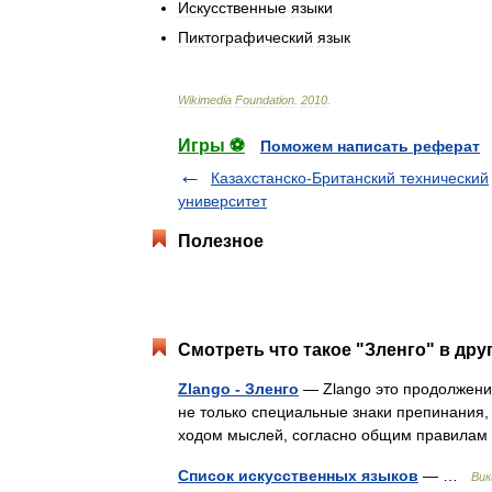
Искусственные
языки
Пиктографический
язык
Wikimedia
Foundation
.
2010
.
Игры ⚽
Поможем написать реферат
Казахстанско-Британский технический
университет
Полезное
Смотреть что такое "Зленго" в дру
Zlango - Зленго
— Zlango это продолжение
не только специальные знаки препинания,
ходом мыслей, согласно общим правила
Список искусственных языков
— …
Вик