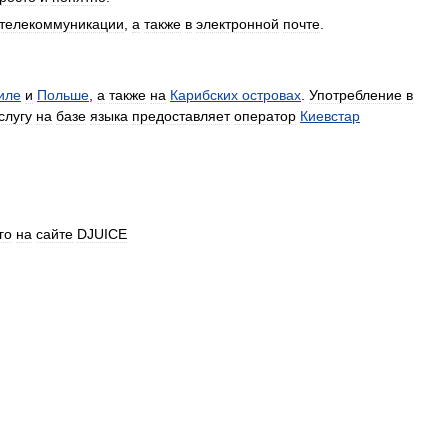
телекоммуникации
,
а
также
в
электронной
почте
.
иле
и
Польше
,
а
также
на
Карибских
островах
.
Употребление
в
слугу
на
базе
языка
предоставляет
оператор
Киевстар
го
на
сайте
DJUICE