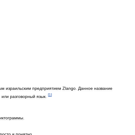
ым
израильским
предприятием
Zlango
.
Данное
название
[
1
]
н
или
разговорный
язык
.
иктограммы
.
росто
и
понятно
.