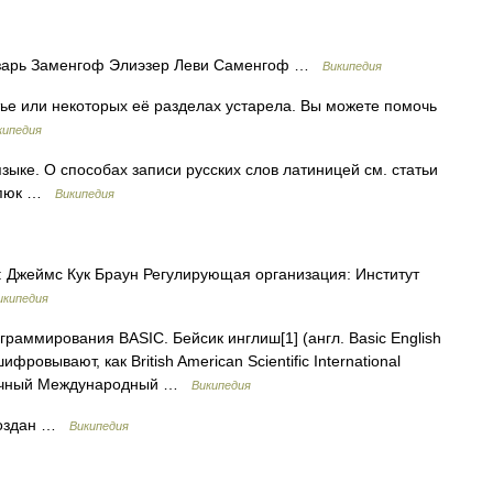
зарь Заменгоф Элиэзер Леви Саменгоф …
Википедия
е или некоторых её разделах устарела. Вы можете помочь
кипедия
зыке. О способах записи русских слов латиницей см. статьи
ляпюк …
Википедия
 Джеймс Кук Браун Регулирующая организация: Институт
икипедия
граммирования BASIC. Бейсик инглиш[1] (англ. Basic English
ровывают, как British American Scientific International
аучный Международный …
Википедия
Создан …
Википедия