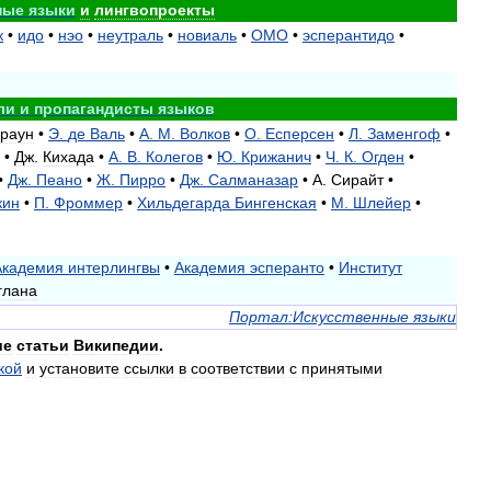
ные
языки
и
лингвопроекты
к
•
идо
•
нэо
•
неутраль
•
новиаль
•
ОМО
•
эсперантидо
•
ли
и
пропагандисты
языков
раун
•
Э
.
де
Валь
•
А
.
М
.
Волков
•
О
.
Есперсен
•
Л
.
Заменгоф
•
•
Дж
.
Кихада
•
А
.
В
.
Колегов
•
Ю
.
Крижанич
•
Ч
.
К
.
Огден
•
•
Дж
.
Пеано
•
Ж
.
Пирро
•
Дж
.
Салманазар
•
А
.
Сирайт
•
кин
•
П
.
Фроммер
•
Хильдегарда
Бингенская
•
М
.
Шлейер
•
Академия
интерлингвы
•
Академия
эсперанто
•
Институт
глана
Портал:Искусственные
языки
ие
статьи
Википедии
.
кой
и
установите
ссылки
в
соответствии
с
принятыми