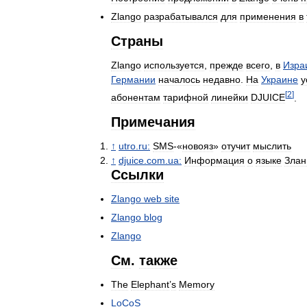
Zlango
разрабатывался
для
применения
в
Страны
Zlango
используется
,
прежде
всего
,
в
Изра
Германии
началось
недавно
.
На
Украине
у
[
2
]
абонентам
тарифной
линейки
DJUICE
.
Примечания
↑
utro
.
ru:
SMS
-«
новояз
»
отучит
мыслить
↑
djuice
.
com
.
ua:
Информация
о
языке
Злан
Ссылки
Zlango
web
site
Zlango
blog
Zlango
См
.
также
The
Elephant
’
s
Memory
LoCoS