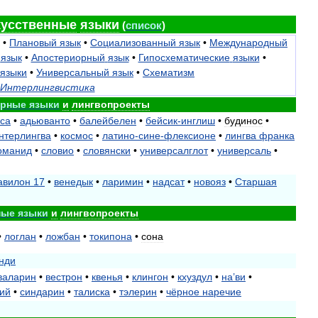
кусственные
языки
(
список
)
•
Плановый
язык
•
Социализованный
язык
•
Международный
язык
•
Апостериорный
язык
•
Гипосхематические
языки
•
языки
•
Универсальный
язык
•
Схематизм
Интерлингвистика
орные
языки
и
лингвопроекты
ica
•
адьюванто
•
балейбелен
•
бейсик
-
инглиш
•
будинос
•
нтерлингва
•
космос
•
латино
-
сине
-
флексионе
•
лингва
франка
оманид
•
словио
•
словянски
•
универсалглот
•
универсаль
•
авилон
17
•
венедык
•
ларимин
•
надсат
•
новояз
•
Старшая
ные
языки
и
лингвопроекты
•
логлан
•
ложбан
•
токипона
•
сона
нди
валарин
•
вестрон
•
квенья
•
клингон
•
кхуздул
•
на
’
ви
•
ий
•
синдарин
•
талиска
•
тэлерин
•
чёрное
наречие