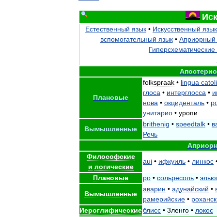
Ис
Естественный
язык
•
Искусственный
язык
вспомогательный
язык
•
Априорный
Гиперсхематические
Апостери
folkspraak
•
lingua
catol
глоса
•
интерглосса
•
и
Плановые
нова
•
окциденталь
•
р
унитарио
•
уропи
brithenig
•
speedtalk
•
в
Вымышленные
Речь
Априор
Философские
aui
•
ифкуиль
•
линкос
и
логические
Плановые
ро
•
сольресоль
•
элью
аварин
•
адунайский
•
Вымышленные
рамерийские
•
роханск
Иероглифические
блисс
•
3ленго
•
локос