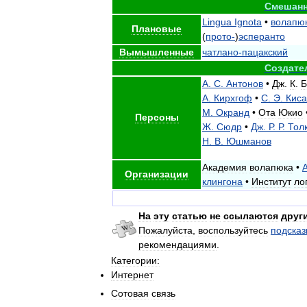
Смешан
Lingua
Ignota
•
волапю
Плановые
(
прото
-
)
эсперанто
Вымышленные
чатлано
-
пацакский
Создате
А
.
С
.
Антонов
•
Дж
.
К
.
Б
А
.
Кирхгоф
•
С
.
Э
.
Киса
М
.
Окранд
•
Ота
Юкио
Персоны
Ж
.
Сюдр
•
Дж
.
Р
.
Р
.
Тол
Н
.
В
.
Юшманов
Академия
волапюка
•
Организации
клингона
•
Институт
ло
На
эту
статью
не
ссылаются
друг
Пожалуйста
,
воспользуйтесь
подсказ
рекомендациями
.
Категории:
Интернет
Сотовая
связь