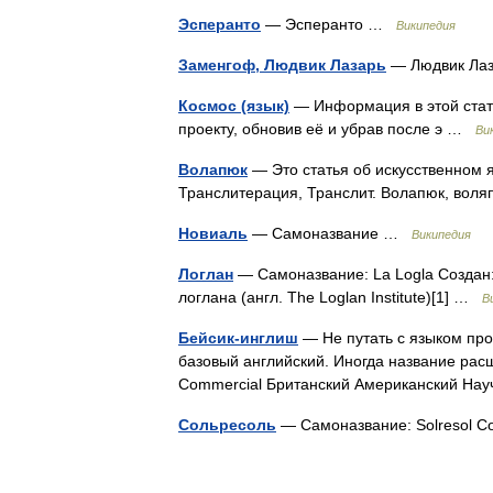
Эсперанто
— Эсперанто …
Википедия
Заменгоф, Людвик Лазарь
— Людвик Ла
Космос (язык)
— Информация в этой стать
проекту, обновив её и убрав после э …
Ви
Волапюк
— Это статья об искусственном я
Транслитерация, Транслит. Волапюк, во
Новиаль
— Самоназвание …
Википедия
Логлан
— Самоназвание: La Logla Создан:
логлана (англ. The Loglan Institute)[1] …
В
Бейсик-инглиш
— Не путать с языком про
базовый английский. Иногда название расшиф
Commercial Британский Американский Н
Сольресоль
— Самоназвание: Solresol 