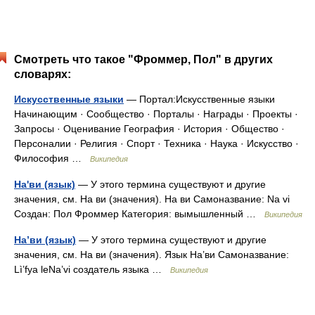
Смотреть что такое "Фроммер, Пол" в других
словарях:
Искусственные языки
— Портал:Искусственные языки
Начинающим · Сообщество · Порталы · Награды · Проекты ·
Запросы · Оценивание География · История · Общество ·
Персоналии · Религия · Спорт · Техника · Наука · Искусство ·
Философия …
Википедия
На'ви (язык)
— У этого термина существуют и другие
значения, см. На ви (значения). На ви Самоназвание: Na vi
Создан: Пол Фроммер Категория: вымышленный …
Википедия
На’ви (язык)
— У этого термина существуют и другие
значения, см. На ви (значения). Язык На’ви Самоназвание:
Lì’fya leNa’vi создатель языка …
Википедия