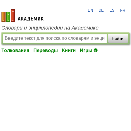
EN
DE
ES
FR
academic.ru
Словари и энциклопедии на Академике
Найти!
Толкования
Переводы
Книги
Игры ⚽