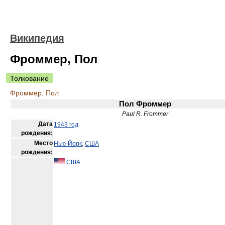
Википедия
Фроммер, Пол
Толкование
Фроммер, Пол
Пол Фроммер
Paul R. Frommer
Дата
1943 год
рождения:
Место
Нью-Йорк
,
США
рождения:
США