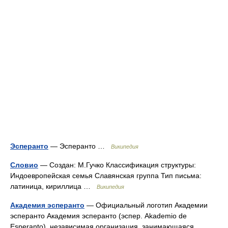
Эсперанто
— Эсперанто …
Википедия
Словио
— Создан: М.Гучко Классификация структуры:
Индоевропейская семья Славянская группа Тип письма:
латиница, кириллица …
Википедия
Академия эсперанто
— Официальный логотип Академии
эсперанто Академия эсперанто (эспер. Akademio de
Esperanto) независимая организация, занимающаяся