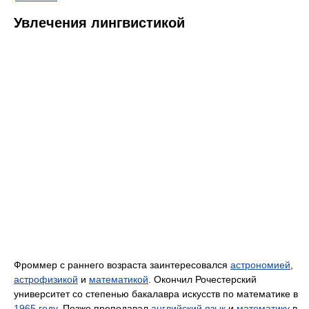
Увлечения лингвистикой
Фроммер с раннего возраста заинтересовался
астрономией
,
астрофизикой
и
математикой
. Окончил Рочестерский
университет со степенью бакалавра искусств по математике в
1965 году
. Позже преподавал
английский язык
и
математику
в