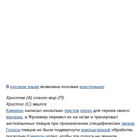
В
русском языке
возможна похожая
конструкция
:
Христом (А) спасен мир (П).
Христос (С) явился.
Кэмерон
написал несколько
текстов
песен
для героев своего
фильма
, а Фроммер перевел их на на’ви и тренировал
англоязычных певцов при произнесении специфических
звуков
.
Голоса
певцов не были подвергнуты
компьютерной
обработке,
поскольку
Кэмерон
хотел, чтобы эти голоса не звучали