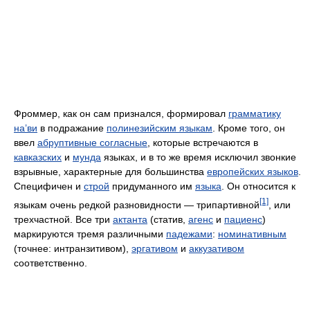
Фроммер, как он сам признался, формировал
грамматику
на’ви
в подражание
полинезийским языкам
. Кроме того, он
ввел
абруптивные согласные
, которые встречаются в
кавказских
и
мунда
языках, и в то же время исключил звонкие
взрывные, характерные для большинства
европейских языков
.
Специфичен и
строй
придуманного им
языка
. Он относится к
[1]
языкам очень редкой разновидности — трипартивной
, или
трехчастной. Все три
актанта
(статив,
агенс
и
пациенс
)
маркируются тремя различными
падежами
:
номинативным
(точнее: интранзитивом),
эргативом
и
аккузативом
соответственно.