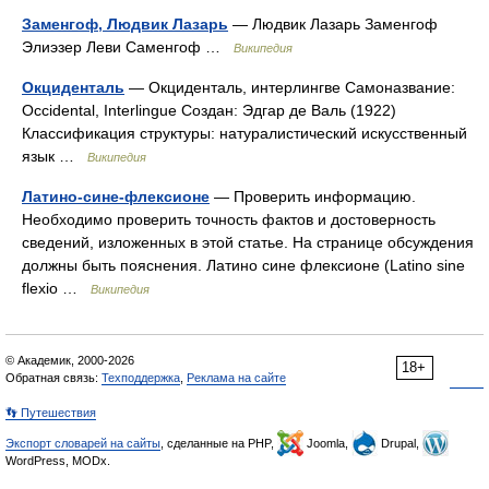
Заменгоф, Людвик Лазарь
— Людвик Лазарь Заменгоф
Элиэзер Леви Саменгоф …
Википедия
Окциденталь
— Окциденталь, интерлингве Самоназвание:
Occidental, Interlingue Создан: Эдгар де Валь (1922)
Классификация структуры: натуралистический искусственный
язык …
Википедия
Латино-сине-флексионе
— Проверить информацию.
Необходимо проверить точность фактов и достоверность
сведений, изложенных в этой статье. На странице обсуждения
должны быть пояснения. Латино сине флексионе (Latino sine
flexio …
Википедия
© Академик, 2000-2026
18+
Обратная связь:
Техподдержка
,
Реклама на сайте
👣 Путешествия
Экспорт словарей на сайты
, сделанные на PHP,
Joomla,
Drupal,
WordPress, MODx.