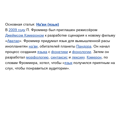
Основная статья:
На'ви (язык)
В
2009 году
П. Фроммер был приглашен режиссёром
Джеймсом Кэмероном
к разработке сценария к новому фильму
«
Аватар
». Фроммер придумал язык для вымышленной расы
инопланетян
на’ви
, обитателей планеты
Пандора
. Он начал
процесс создания
языка
с
фонетики
и
фонологии
. Затем он
разработал
морфологию
,
синтаксис
и
лексику
.
Кэмерон
, по
словам Фроммера, хотел, чтобы «
язык
получился приятным на
слух, чтобы понравиться аудитории».