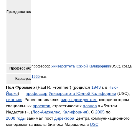
Гражданство:
профессор
Университета Южной Калифорнии
(USC), созд
Профессия:
1965
-н.в.
Карьера:
Пол Фроммер
(Paul R. Frommer) (родился
1943
г. в
Нью-
Йорке
) —
профессор
Университета Южной Калифорнии
(USC),
лингвист
. Ранее он являлся
вице-президентом
, координатором
специальных
проектов
, стратегических
планов
в «Бэнтли
Индастриз», (
Лос-Анджелес
,
Калифорния
). С
2005
по
2008 годы
занимал пост
директора
Центра коммуникационного
менеджмента школы бизнеса Маршалла в
USC
.