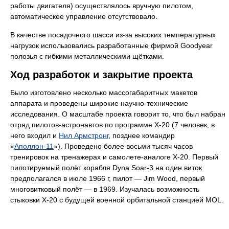
работы двигателя) осуществлялось вручную пилотом,
автоматическое управление отсутствовало.
В качестве посадочного шасси из-за высоких температурных
нагрузок использовались разработанные фирмой Goodyear
полозья с гибкими металлическими щётками.
Ход разработок и закрытие проекта
Было изготовлено несколько массогабаритных макетов
аппарата и проведены широкие научно-технические
исследования. О масштабе проекта говорит то, что был набран
отряд пилотов-астронавтов по программе Х-20 (7 человек, в
него входил и
Нил Армстронг
, позднее командир
«
Аполлон-11
»). Проведено более восьми тысяч часов
тренировок на тренажерах и самолете-аналоге Х-20. Первый
пилотируемый полёт корабля Dyna Soar-3 на один виток
предполагался в июле 1966 г, пилот — Jim Wood, первый
многовитковый полёт — в 1969. Изучалась возможность
стыковки Х-20 с будущей военной орбитальной станцией MOL.