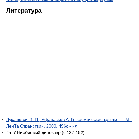
Литература
Лукашевич В. П., Афанасьев А. Б. Космические крылья — М.:
ЛенТа Странствий, 2009, 496с.- ил.
Гл. 7 Ниобиевый динозавр (с.127-152)