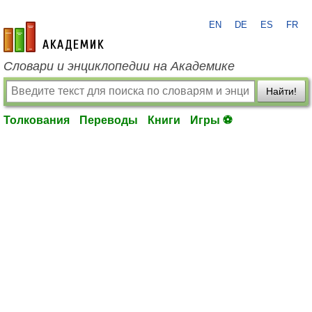
EN
DE
ES
FR
academic.ru
Словари и энциклопедии на Академике
Найти!
Толкования
Переводы
Книги
Игры ⚽