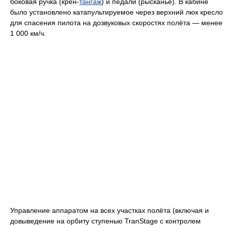
боковая ручка (крен-
тангаж
) и педали (рысканье). В кабине
было установлено катапультируемое через верхний люк кресло
для спасения пилота на дозвуковых скоростях полёта — менее
1 000 км/ч.
Управление аппаратом на всех участках полёта (включая и
довыведение на орбиту ступенью TranStage с контролем