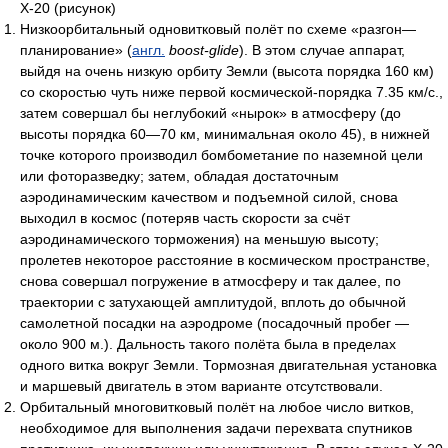
Х-20 (рисунок)
Низкоорбитальный одновитковый полёт по схеме «разгон—
планирование» (
англ.
boost-glide
). В этом случае аппарат,
выйдя на очень низкую орбиту Земли (высота порядка 160 км)
со скоростью чуть ниже первой космической-порядка 7.35 км/с.,
затем совершал бы неглубокий «нырок» в атмосферу (до
высоты порядка 60—70 км, минимальная около 45), в нижней
точке которого производил бомбометание по наземной цели
или фоторазведку; затем, обладая достаточным
аэродинамическим качеством и подъемной силой, снова
выходил в космос (потеряв часть скорости за счёт
аэродинамического торможения) на меньшую высоту;
пролетев некоторое расстояние в космическом пространстве,
снова совершал погружение в атмосферу и так далее, по
траектории с затухающей амплитудой, вплоть до обычной
самолетной посадки на аэродроме (посадочный пробег —
около 900 м.). Дальность такого полёта была в пределах
одного витка вокруг Земли. Тормозная двигательная установка
и маршевый двигатель в этом варианте отсутствовали.
Орбитальный многовитковый полёт на любое число витков,
необходимое для выполнения задачи перехвата спутников