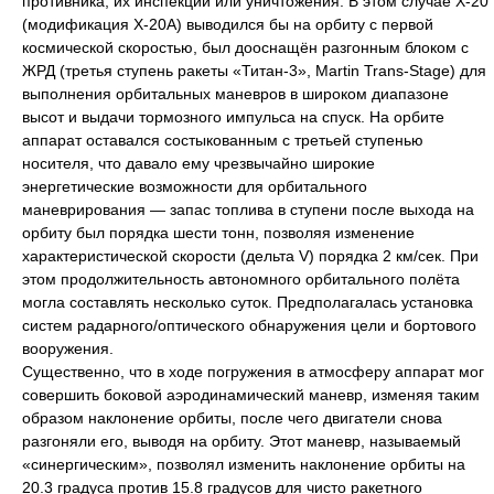
противника, их инспекции или уничтожения. В этом случае Х-20
(модификация Х-20А) выводился бы на орбиту с первой
космической скоростью, был дооснащён разгонным блоком с
ЖРД (третья ступень ракеты «Титан-3», Martin Trans-Stage) для
выполнения орбитальных маневров в широком диапазоне
высот и выдачи тормозного импульса на спуск. На орбите
аппарат оставался состыкованным с третьей ступенью
носителя, что давало ему чрезвычайно широкие
энергетические возможности для орбитального
маневрирования — запас топлива в ступени после выхода на
орбиту был порядка шести тонн, позволяя изменение
характеристической скорости (дельта V) порядка 2 км/сек. При
этом продолжительность автономного орбитального полёта
могла составлять несколько суток. Предполагалась установка
систем радарного/оптического обнаружения цели и бортового
вооружения.
Существенно, что в ходе погружения в атмосферу аппарат мог
совершить боковой аэродинамический маневр, изменяя таким
образом наклонение орбиты, после чего двигатели снова
разгоняли его, выводя на орбиту. Этот маневр, называемый
«синергическим», позволял изменить наклонение орбиты на
20.3 градуса против 15.8 градусов для чисто ракетного