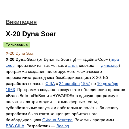
Википедия
X-20 Dyna Soar
Толкование
X-20 Dyna Soar
X-20 Dyna-Soar
(от Dynamic Soaring) — «Дайна-Сор» (
игра
слов
: произносится так же, как и
англ.
dinosaur
—
динозавр
) —
программа создания пилотируемого космического
перехватчика-разведчика-бомбардировщика X-20. Её
разработка велась в
США
с
24 октября
1957
по
10 декабря
1963
. Программа создана в результате объединения проектов
«Brass Bell», «RoBo» и «HYWARDS» в единую программу и
насчитывала три стадии — атмосферные тесты,
суборбитальные запуски и орбитальные полёты. За основу
разработки была взята концепция орбитального
бомбардировщика
Ойгена Зенгера
. Заказчик программы —
ВВС США
. Разработчик —
Boeing
.