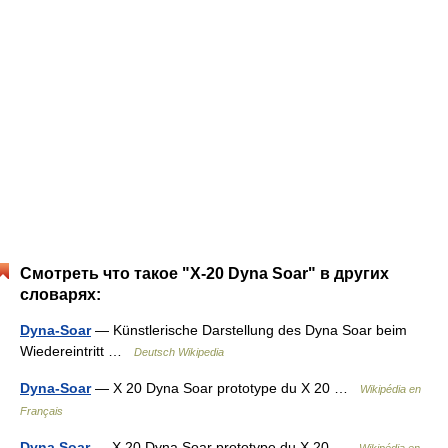
Смотреть что такое "X-20 Dyna Soar" в других
словарях:
Dyna-Soar
— Künstlerische Darstellung des Dyna Soar beim
Wiedereintritt …
Deutsch Wikipedia
Dyna-Soar
— X 20 Dyna Soar prototype du X 20 …
Wikipédia en
Français
Dyna Soar
— X 20 Dyna Soar prototype du X 20 …