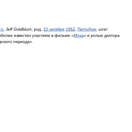
гл
.
Jeff
Goldblum
;
род
.
22
октября
1952
,
Питтсбург
,
штат
иболее
известен
участием
в
фильме
«
Муха
»
и
ролью
доктора
рского
периода
».