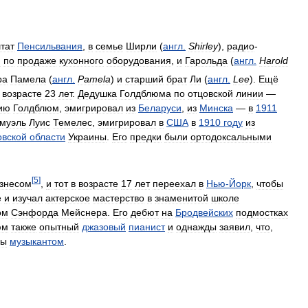
тат
Пенсильвания
,
в
семье
Ширли
(
англ
.
Shirley
),
радио
-
й
по
продаже
кухонного
оборудования
,
и
Гарольда
(
англ
.
Harold
ра
Памела
(
англ
.
Pamela
)
и
старший
брат
Ли
(
англ
.
Lee
).
Ещё
возрасте
23
лет
.
Дедушка
Голдблюма
по
отцовской
линии
—
ию
Голдблюм
,
эмигрировал
из
Беларуси
,
из
Минска
—
в
1911
муэль
Луис
Темелес
,
эмигрировал
в
США
в
1910
году
из
овской
области
Украины
.
Его
предки
были
ортодоксальными
[
5
]
знесом
,
и
тот
в
возрасте
17
лет
переехал
в
Нью
-
Йорк
,
чтобы
е
и
изучал
актерское
мастерство
в
знаменитой
школе
ом
Сэнфорда
Мейснера
.
Его
дебют
на
Бродвейских
подмостках
юм
также
опытный
джазовый
пианист
и
однажды
заявил
,
что
,
бы
музыкантом
.