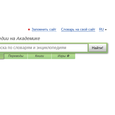
Запомнить сайт
Словарь на свой сайт
RU
едии на Академике
Найти!
Переводы
Книги
Игры ⚽