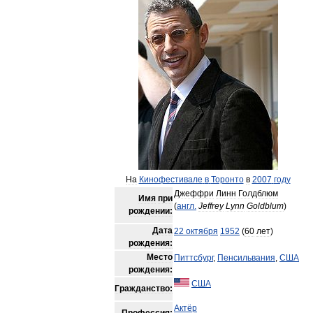
На
Кинофестивале
в
Торонто
в
2007
году
Джеффри
Линн
Голдблюм
Имя
при
(
англ
.
Jeffrey
Lynn
Goldblum
)
рождении:
Дата
22
октября
1952
(
60
лет
)
рождения:
Место
Питтсбург
,
Пенсильвания
,
США
рождения:
США
Гражданство:
Актёр