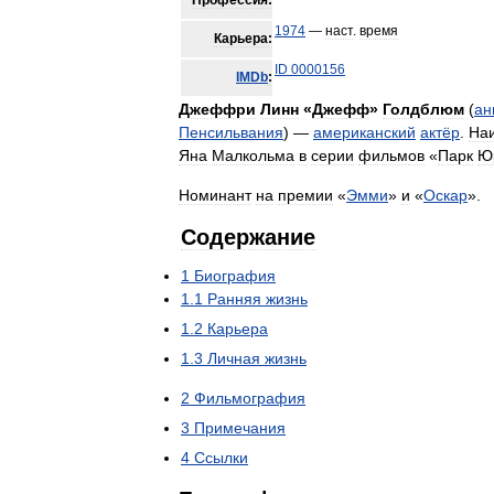
Профессия:
1974
—
наст
.
время
Карьера:
ID
0000156
IMDb
:
Джеффри
Линн
«
Джефф
»
Голдблюм
(
ан
Пенсильвания
) —
американский
актёр
.
На
Яна
Малкольма
в
серии
фильмов
«
Парк
Ю
Номинант
на
премии
«
Эмми
»
и
«
Оскар
».
Содержание
1
Биография
1
.
1
Ранняя
жизнь
1
.
2
Карьера
1
.
3
Личная
жизнь
2
Фильмография
3
Примечания
4
Ссылки