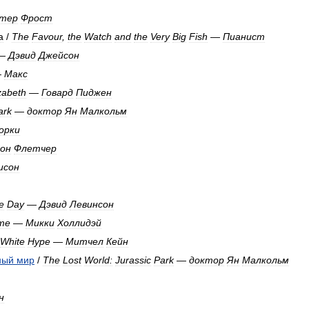
тер
Фрост
а
/
The
Favour
,
the
Watch
and
the
Very
Big
Fish
—
Пианист
—
Дэвид
Джейсон
—
Макс
zabeth
—
Говард
Пиджен
ark
—
доктор
Ян
Малкольм
орки
он
Флетчер
исон
e
Day
—
Дэвид
Левинсон
me
—
Микки
Холлидэй
White
Hype
—
Митчел
Кейн
ный
мир
/
The
Lost
World:
Jurassic
Park
—
доктор
Ян
Малкольм
н