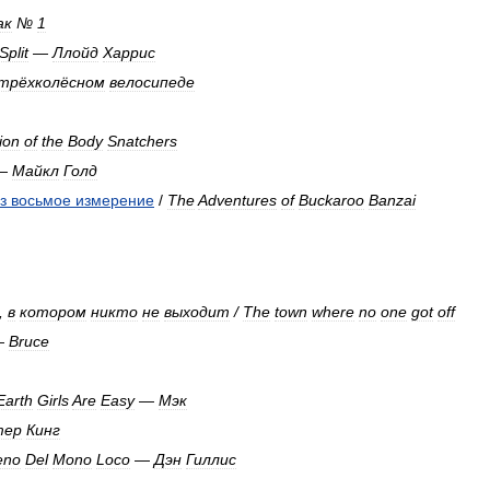
ак
№
1
Split
—
Ллойд
Харрис
трёхколёсном
велосипеде
ion
of
the
Body
Snatchers
—
Майкл
Голд
з
восьмое
измерение
/
The
Adventures
of
Buckaroo
Banzai
,
в
котором
никто
не
выходит
/
The
town
where
no
one
got
off
—
Bruce
Earth
Girls
Are
Easy
—
Мэк
тер
Кинг
eno
Del
Mono
Loco
—
Дэн
Гиллис