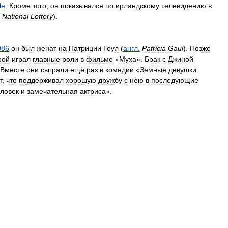
le
.
Кроме
того
,
он
показывался
по
ирландскому
телевидению
в
National
Lottery
).
986
он
был
женат
на
Патриции
Гоул
(
англ
.
Patricia
Gaul
).
Позже
рой
играл
главные
роли
в
фильме
«
Муха
».
Брак
с
Джиной
Вместе
они
сыграли
ещё
раз
в
комедии
«
Земные
девушки
т
,
что
поддерживал
хорошую
дружбу
с
нею
в
последующие
ловек
и
замечательная
актриса
».