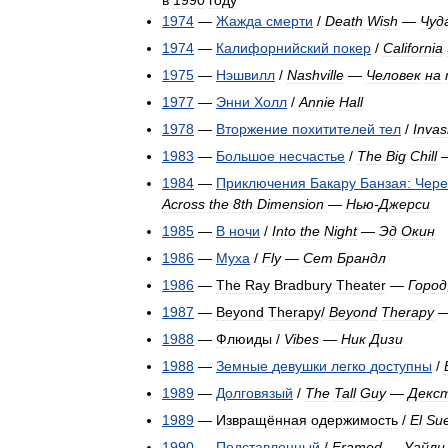
1974
—
Жажда
смерти
/
Death
Wish
—
Чуд
1974
—
Калифорнийский
покер
/
California
1975
—
Нэшвилл
/
Nashville
—
Человек
на
1977
—
Энни
Холл
/
Annie
Hall
1978
—
Вторжение
похитителей
тел
/
Invas
1983
—
Большое
несчастье
/
The
Big
Chill
1984
—
Приключения
Бакару
Банзая:
Чере
Across
the
8th
Dimension
—
Нью
-
Джерси
1985
—
В
ночи
/
Into
the
Night
—
Эд
Окин
1986
—
Муха
/
Fly
—
Сет
Брандл
1986
—
The
Ray
Bradbury
Theater
—
Город
1987
—
Beyond
Therapy
/
Beyond
Therapy
1988
—
Флюиды
/
Vibes
—
Ник
Дизи
1988
—
Земные
девушки
легко
доступны
/
1989
—
Долговязый
/
The
Tall
Guy
—
Декс
1989
—
Извращённая
одержимость
/
El
Su
1990
—
Подставленный
/
Framed
—
Уайли