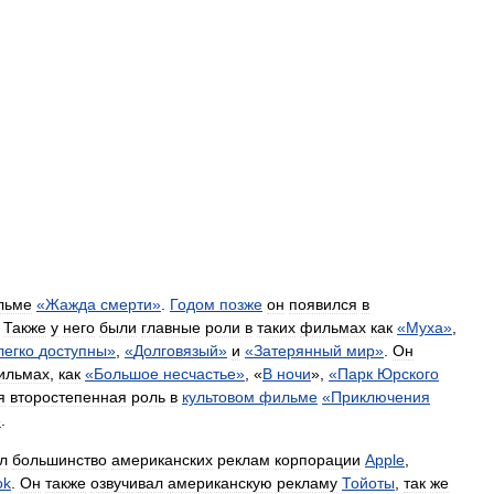
льме
«
Жажда
смерти
»
.
Годом
позже
он
появился
в
.
Также
у
него
были
главные
роли
в
таких
фильмах
как
«
Муха
»
,
легко
доступны
»
,
«
Долговязый
»
и
«
Затерянный
мир
»
.
Он
ильмах
,
как
«
Большое
несчастье
»
, «
В
ночи
»,
«
Парк
Юрского
я
второстепенная
роль
в
культовом
фильме
«
Приключения
»
.
л
большинство
американских
реклам
корпорации
Apple
,
ok
.
Он
также
озвучивал
американскую
рекламу
Тойоты
,
так
же