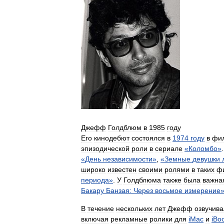
Джефф
Голдблюм
в
1985
году
Его
кинодебют
состоялся
в
1974
году
в
фи
эпизодической
роли
в
сериале
«
Коломбо
»
«
День
независимости
»
,
«
Земные
девушки
широко
известен
своими
ролями
в
таких
ф
периода
»
.
У
Голдблюма
также
была
важна
Бакару
Банзая:
Через
восьмое
измерение
В
течение
нескольких
лет
Джефф
озвучива
включая
рекламные
ролики
для
iMac
и
iBo