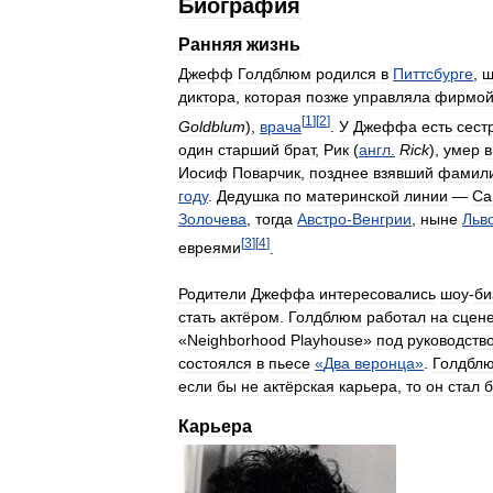
Биография
Ранняя
жизнь
Джефф
Голдблюм
родился
в
Питтсбурге
,
ш
диктора
,
которая
позже
управляла
фирмо
[
1
]
[
2
]
Goldblum
),
врача
.
У
Джеффа
есть
сест
один
старший
брат
,
Рик
(
англ
.
Rick
),
умер
в
Иосиф
Поварчик
,
позднее
взявший
фамил
году
.
Дедушка
по
материнской
линии
—
Са
Золочева
,
тогда
Австро
-
Венгрии
,
ныне
Льв
[
3
]
[
4
]
евреями
.
Родители
Джеффа
интересовались
шоу
-
би
стать
актёром
.
Голдблюм
работал
на
сцен
«
Neighborhood
Playhouse
»
под
руководств
состоялся
в
пьесе
«
Два
веронца
»
.
Голдбл
если
бы
не
актёрская
карьера
,
то
он
стал
Карьера