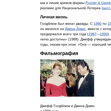
как
и
линии
кремов
фирмы
Procter
&
Gamb
рекламе
для
Национальной
Лотереи
(
англ
.
Личная
жизнь
Голдблюм
был
женат
дважды
.
С
1980
по
1
он
женился
на
Джине
Дэвис
,
вместе
с
кото
продержался
всего
три
года
(
1987
—
1990
).
легко
доступны
» (
1988
).
Джефф
утверждае
годы
,
сказав
при
этом:
«
Она
—
хороший
че
Фильмография
Джефф
Голдблюм
и
Джина
Дэвис
в
1990
году