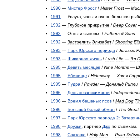
1990
—
Мистер
Фрост
/
Mister
Frost
—
Мис
1991
—
Услуга
,
часы
и
очень
большая
рыб
1992
—
Глубокое
прикрытие
/
Deep
Cover
1992
—
Отцы
и
сыновья
/
Fathers
&
Sons
1992
—
Застрелить
Элизабет
/
Shooting
Eli
1993
—
Парк
Юрского
периода
/
Jurassic
P
1993
—
Шикарная
жизнь
/
Lush
Life
—
Эл
Г
1995
—
Девять
месяцев
/
Nine
Months
—
Ш
1995
—
Убежище
/
Hideaway
—
Хэтч
Гарр
1995
—
Пудра
/
Powder
—
Дональд
Рипли
1996
—
День
независимости
/
Independenc
1996
—
Время
бешеных
псов
/
Mad
Dog
Ti
1996
—
Большой
белый
обман
/
The
Great
1997
—
Парк
Юрского
периода
2:
Затерян
1998
—
Друзья
,
партнер
Джо
по
съёмкам
.
1998
—
Святоша
/
Holy
Man
—
Рики
Хэйма