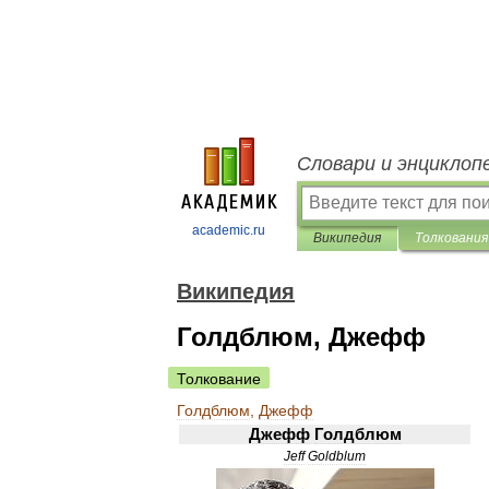
Словари и энциклоп
academic.ru
Википедия
Толкования
Википедия
Голдблюм, Джефф
Толкование
Голдблюм
,
Джефф
Джефф
Голдблюм
Jeff
Goldblum