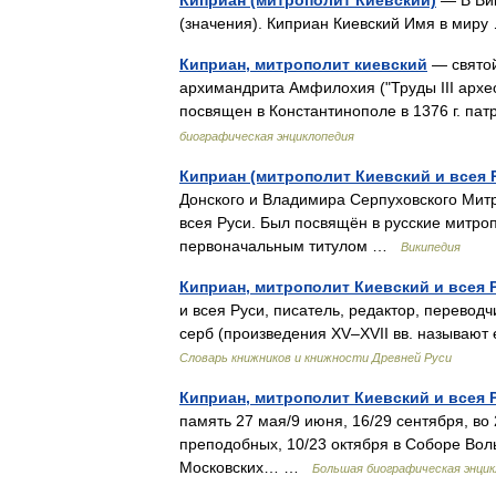
Киприан (митрополит Киевский)
— В Вик
(значения). Киприан Киевский Имя в ми
Киприан, митрополит киевский
— святой
архимандрита Амфилохия ("Труды III археоло
посвящен в Константинополе в 1376 г. п
биографическая энциклопедия
Киприан (митрополит Киевский и всея 
Донского и Владимира Серпуховского Митр
всея Руси. Был посвящён в русские митро
первоначальным титулом …
Википедия
Киприан, митрополит Киевский и всея 
и всея Руси, писатель, редактор, перевод
серб (произведения XV–XVII вв. называют
Словарь книжников и книжности Древней Руси
Киприан, митрополит Киевский и всея 
память 27 мая/9 июня, 16/29 сентября, в
преподобных, 10/23 октября в Соборе Волы
Московских… …
Большая биографическая энцик