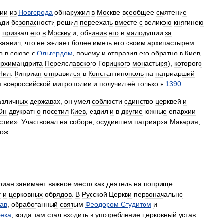
ии
из
Новгорода
обнаружил
в
Москве
всеобщее
смятение
ади
безопасности
решил
переехать
вместе
с
великою
княгинею
ь
призвал
его
в
Москву
и
,
обвинив
его
в
малодушии
за
заявил
,
что
не
желает
более
иметь
его
своим
архипастырем
.
о
в
союзе
с
Ольгердом
,
почему
и
отправил
его
обратно
в
Киев
,
архимандрита
Переяславского
Горицкого
монастыря
),
которого
Нил
.
Киприан
отправился
в
Константинополь
на
патриарший
я
всероссийской
митрополии
и
получил
её
только
в
1390
.
азличных
державах
,
он
умел
соблюсти
единство
церквей
и
Он
двукратно
посетил
Киев
,
ездил
и
в
другие
южные
епархии
стии
».
Участвовал
на
соборе
,
осудившем
патриарха
Макария
;
мож
.
риан
занимает
важное
место
как
деятель
на
поприще
г
и
церковных
обрядов
.
В
Русской
Церкви
первоначально
тав
,
обработанный
святым
Феодором
Студитом
и
века
,
когда
там
стал
входить
в
употребление
церковный
устав