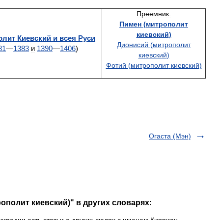
Преемник:
Пимен
(
митрополит
киевский
)
олит
Киевский
и
всея
Руси
Дионисий
(
митрополит
81
—
1383
и
1390
—
1406
)
киевский
)
Фотий
(
митрополит
киевский
)
Огаста (Мэн)
ополит киевский)" в других словарях: