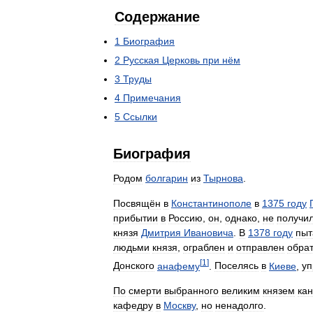
Содержание
1
Биография
2
Русская
Церковь
при
нём
3
Труды
4
Примечания
5
Ссылки
Биография
Родом
болгарин
из
Тырнова
.
Посвящён
в
Константинополе
в
1375
году
прибытии
в
Россию
,
он
,
однако
,
не
получи
князя
Дмитрия
Ивановича
.
В
1378
году
пыт
людьми
князя
,
ограблен
и
отправлен
обра
[
1
]
Донского
анафему
.
Поселясь
в
Киеве
,
уп
По
смерти
выбранного
великим
князем
ка
кафедру
в
Москву
,
но
ненадолго
.