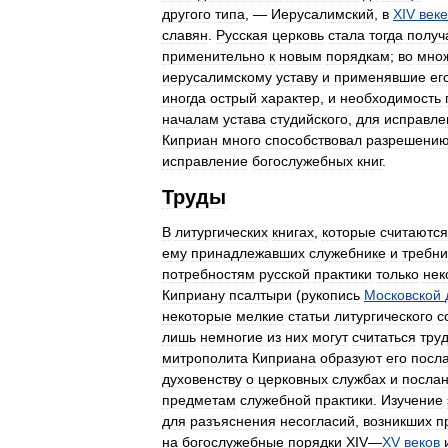
другого
типа
, —
Иерусалимский
,
в
XIV
веке
славян
.
Русская
церковь
стала
тогда
получ
применительно
к
новым
порядкам
;
во
мно
иерусалимскому
уставу
и
применявшие
ег
иногда
острый
характер
,
и
необходимость
началам
устава
студийского
,
для
исправле
Киприан
много
способствовал
разрешени
исправление
богослужебных
книг
.
Труды
В
литургических
книгах
,
которые
считаются
ему
принадлежавших
служебнике
и
требни
потребностям
русской
практики
только
нек
Киприану
псалтыри
(
рукопись
Московской
некоторые
мелкие
статьи
литургического
с
лишь
немногие
из
них
могут
считаться
тру
митрополита
Киприана
образуют
его
посл
духовенству
о
церковных
службах
и
посла
предметам
служебной
практики
.
Изучение
для
разъяснения
несогласий
,
возникших
п
на
богослужебные
порядки
XIV
—
XV
веков