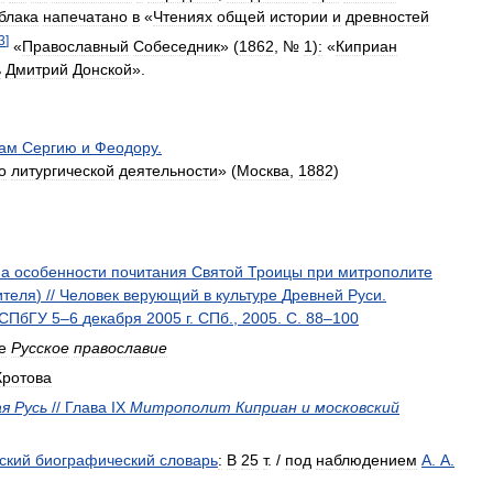
блака
напечатано
в
«
Чтениях
общей
истории
и
древностей
3
]
«
Православный
Собеседник
» (
1862
, №
1
)
:
«
Киприан
ь
Дмитрий
Донской
».
ам
Сергию
и
Феодору
.
о
литургической
деятельности
» (
Москва
,
1882
)
на
особенности
почитания
Святой
Троицы
при
митрополите
ителя
) //
Человек
верующий
в
культуре
Древней
Руси
.
СПбГУ
5
–
6
декабря
2005
г
.
СПб
.,
2005
.
С
.
88
–
100
е
Русское
православие
Кротова
ая
Русь
//
Глава
IX
Митрополит
Киприан
и
московский
ский
биографический
словарь
:
В
25
т
. /
под
наблюдением
А
.
А
.