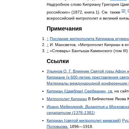
Надгробное
слово
Киприану
Григория
Цам
[
2
]
[
российских
» (
1872
,
книга
1
).
См
.
также
,
всероссийский
митрополит
и
великий
княз
Примечания
↑
Послание
митрополита
Киприана
игумен
↑
И
.
Мансветов
, «
Митрополит
Киприан
в
ег
↑
«
Словарь
»
Бантыша
-
Каменского
(
том
III
)
Ссылки
Ульянов
О
.
Г
.
Влияние
Святой
горы
Афон
Киприане
(
к
600
-
летию
преставления
свят
Материалы
международной
конференции
Киприан
(
Цамблак
)
Сербианин
,
св
.
на
сайт
Митрополит
Киприан
В
Библиотеке
Якова
Иоанн
Мейендорф
.
Византия
и
Московск
сепаратизм
(
1376
-
1381
)
Киприан
(
святой
митрополит
киевский
)
Рус
Половцова
.
1896
—
1918
.