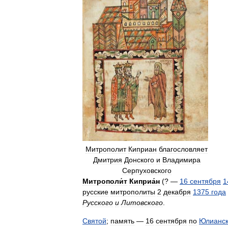
Митрополит
Киприан
благословляет
Дмитрия
Донского
и
Владимира
Серпуховского
Митрополи́т
Киприа́н
(? —
16
сентября
1
русские
митрополиты
2
декабря
1375
года
Русского
и
Литовского
.
Святой
;
память
—
16
сентября
по
Юлианс