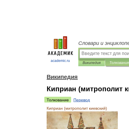
Словари и энциклоп
academic.ru
Википедия
Толкования
Википедия
Киприан (митрополит к
Толкование
Перевод
Киприан
(
митрополит
киевский
)