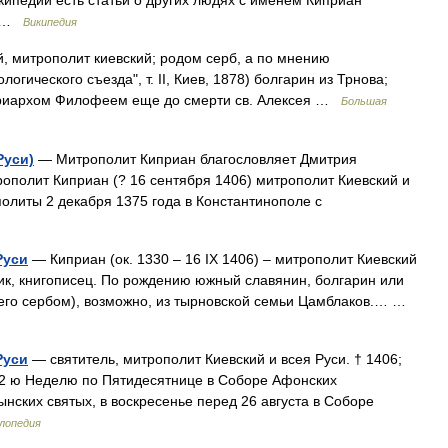
ипедии есть статьи о других людях с именем Киприан
ру …
Википедия
, митрополит киевский; родом серб, а по мнению
гического съезда", т. II, Киев, 1878) болгарин из Трнова;
атриархом Филофеем еще до смерти св. Алексея …
Большая
Руси)
— Митрополит Киприан благословляет Дмитрия
ополит Киприан (? 16 сентября 1406) митрополит Киевский и
политы 2 декабря 1375 года в Константинополе с
Руси
— Киприан (ок. 1330 – 16 IX 1406) – митрополит Киевский
чик, книгописец. По рождению южный славянин, болгарин или
 его сербом), возможно, из тырновской семьи Цамблаков.… …
Руси
— святитель, митрополит Киевский и всея Руси. † 1406;
о 2 ю Неделю по Пятидесятнице в Соборе Афонских
нских святых, в воскресенье перед 26 августа в Соборе
лопедия