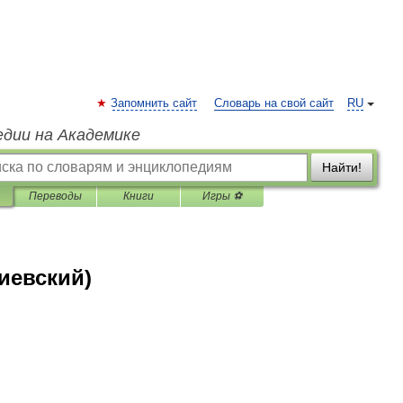
Запомнить сайт
Словарь на свой сайт
RU
едии на Академике
Найти!
Переводы
Книги
Игры ⚽
иевский)