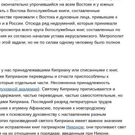
окончательно
упрочившийся
на
всем
Востоке
и
у
южных
ать
с
Востока
богослужебные
книги
,
составленные
жестве
приезжали
с
Востока
и
духовные
лица
,
привыкшие
к
о
и
в
России
.
Отсюда
ряд
недоумений
,
которые
принимали
просмотра
всего
круга
богослужебных
книг
,
составленных
по
ния
их
согласно
началам
устава
иерусалимского
.
Митрополит
ю
этой
задачи
;
но
не
по
силам
одному
человеку
было
полное
у
нас
принадлежавшими
Киприану
или
списанными
с
книг
,
ке
Киприаном
переведены
и
отчасти
приспособлены
к
оторые
отдельные
части
.
Несомненна
принадлежность
духовной
академии
).
Святому
Киприану
приписываются
и
одержания
,
частью
переводные
,
частью
самостоятельные
,
но
дами
Киприана
.
Последний
разряд
литературных
трудов
ание
к
игумену
Афанасию
,
поучение
к
новгородскому
ние
к
псковскому
духовенству
с
наставлением
разным
этих
произведений
святого
Киприана
имеет
важное
значение
ри
исправлении
книг
патриархом
Никоном
;
они
проливают
свет
и
на
их
отношение
к
порядкам
,
введенным
при
Никоне
.