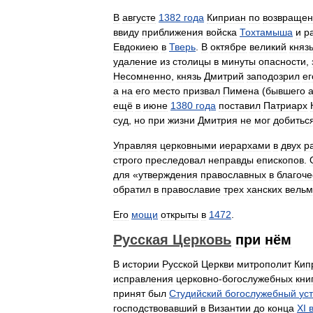
В
августе
1382
года
Киприан
по
возвращен
ввиду
приближения
войска
Тохтамыша
и
р
Евдокиею
в
Тверь
.
В
октябре
великий
княз
удаление
из
столицы
в
минуты
опасности
,
Несомненно
,
князь
Дмитрий
заподозрил
ег
а
на
его
место
призвал
Пимена
(
бывшего
ещё
в
июне
1380
года
поставил
Патриарх
суд
,
но
при
жизни
Дмитрия
не
мог
добитьс
Управляя
церковными
иерархами
в
двух
р
строго
преследовал
неправды
епископов
.
для
«
утверждения
православных
в
благоче
обратил
в
православие
трех
ханских
вель
Его
мощи
открыты
в
1472
.
Русская
Церковь
при
нём
В
истории
Русской
Церкви
митрополит
Кип
исправления
церковно
-
богослужебных
кни
принят
был
Студийский
богослужебный
ус
господствовавший
в
Византии
до
конца
XI