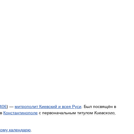
406
) —
митрополит
Киевский
и
всея
Руси
.
Был
посвящён
в
в
Константинополе
с
первоначальным
титулом
Киевского
,
кому
календарю
.