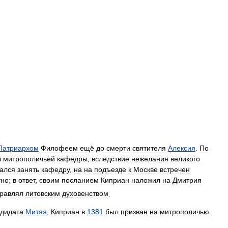
Патриархом
Филофеем
ещё
до
смерти
святителя
Алексия
.
По
л
митрополичьей
кафедры
,
вследствие
нежелания
великого
ался
занять
кафедру
,
на
на
подъезде
к
Москве
встречен
тно
;
в
ответ
,
своим
посланием
Киприан
наложил
на
Дмитрия
равлял
литовским
духовенством
.
ндидата
Митяя
,
Киприан
в
1381
был
призван
на
митрополичью