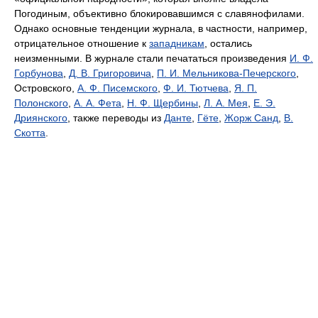
Погодиным, объективно блокировавшимся с славянофилами.
Однако основные тенденции журнала, в частности, например,
отрицательное отношение к
западникам
, остались
неизменными. В журнале стали печататься произведения
И. Ф.
Горбунова
,
Д. В. Григоровича
,
П. И. Мельникова-Печерского
,
Островского,
А. Ф. Писемского
,
Ф. И. Тютчева
,
Я. П.
Полонского
,
А. А. Фета
,
Н. Ф. Щербины
,
Л. А. Мея
,
Е. Э.
Дриянского
, также переводы из
Данте
,
Гёте
,
Жорж Санд
,
В.
Скотта
.