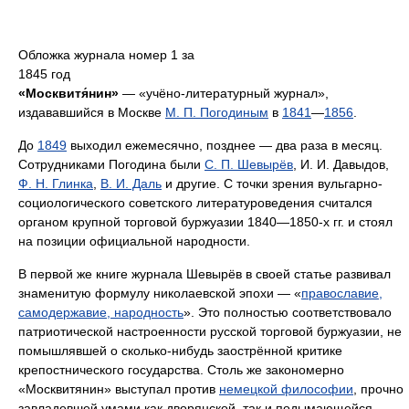
Обложка журнала номер 1 за
1845 год
«Москвитя́нин»
— «учёно-литературный журнал»,
издававшийся в Москве
М. П. Погодиным
в
1841
—
1856
.
До
1849
выходил ежемесячно, позднее — два раза в месяц.
Сотрудниками Погодина были
С. П. Шевырёв
, И. И. Давыдов,
Ф. Н. Глинка
,
В. И. Даль
и другие. С точки зрения вульгарно-
социологического советского литературоведения считался
органом крупной торговой буржуазии 1840—1850-х гг. и стоял
на позиции официальной народности.
В первой же книге журнала Шевырёв в своей статье развивал
знаменитую формулу николаевской эпохи — «
православие,
самодержавие, народность
». Это полностью соответствовало
патриотической настроенности русской торговой буржуазии, не
помышлявшей о сколько-нибудь заострённой критике
крепостнического государства. Столь же закономерно
«Москвитянин» выступал против
немецкой философии
, прочно
завладевшей умами как дворянской, так и подымающейся