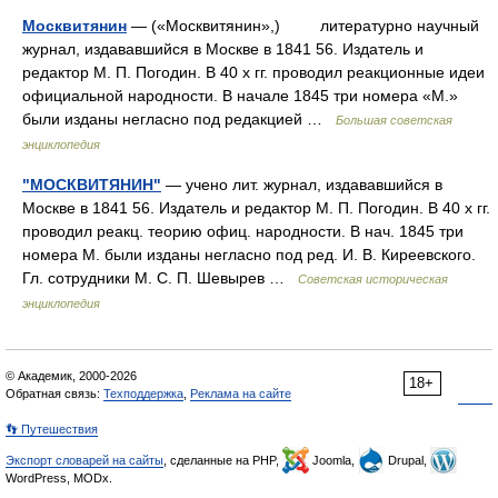
Москвитянин
— («Москвитянин»,) литературно научный
журнал, издававшийся в Москве в 1841 56. Издатель и
редактор М. П. Погодин. В 40 х гг. проводил реакционные идеи
официальной народности. В начале 1845 три номера «М.»
были изданы негласно под редакцией …
Большая советская
энциклопедия
"МОСКВИТЯНИН"
— учено лит. журнал, издававшийся в
Москве в 1841 56. Издатель и редактор М. П. Погодин. В 40 х гг.
проводил реакц. теорию офиц. народности. В нач. 1845 три
номера М. были изданы негласно под ред. И. В. Киреевского.
Гл. сотрудники М. С. П. Шевырев …
Советская историческая
энциклопедия
© Академик, 2000-2026
18+
Обратная связь:
Техподдержка
,
Реклама на сайте
👣 Путешествия
Экспорт словарей на сайты
, сделанные на PHP,
Joomla,
Drupal,
WordPress, MODx.