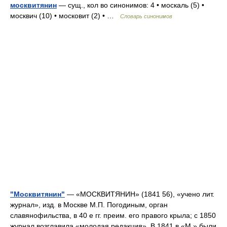
москвитянин
— сущ., кол во синонимов: 4 • москаль (5) •
москвич (10) • московит (2) • …
Словарь синонимов
"Москвитянин"
— «МОСКВИТЯНИН» (1841 56), «учено лит.
журнал», изд. в Москве М.П. Погодиным, орган
славянофильства, в 40 е гг. преим. его правого крыла; с 1850
журнал возглавила «молодая редакция». В 1841 в «М.» были