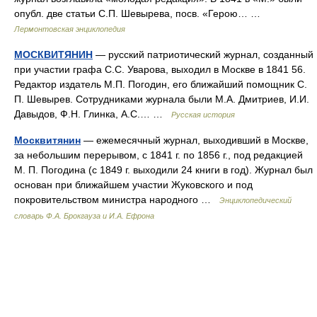
опубл. две статьи С.П. Шевырева, посв. «Герою… …
Лермонтовская энциклопедия
МОСКВИТЯНИН
— русский патриотический журнал, созданный
при участии графа С.С. Уварова, выходил в Москве в 1841 56.
Редактор издатель М.П. Погодин, его ближайший помощник С.
П. Шевырев. Сотрудниками журнала были М.А. Дмитриев, И.И.
Давыдов, Ф.Н. Глинка, А.С.… …
Русская история
Москвитянин
— ежемесячный журнал, выходивший в Москве,
за небольшим перерывом, с 1841 г. по 1856 г., под редакцией
М. П. Погодина (с 1849 г. выходили 24 книги в год). Журнал был
основан при ближайшем участии Жуковского и под
покровительством министра народного …
Энциклопедический
словарь Ф.А. Брокгауза и И.А. Ефрона