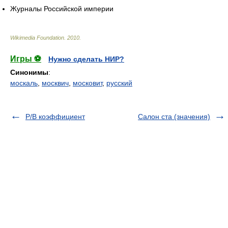
Журналы Российской империи
Wikimedia Foundation
.
2010
.
Игры ⚽
Нужно сделать НИР?
Синонимы
:
москаль
,
москвич
,
московит
,
русский
P/B коэффициент
Салон ста (значения)