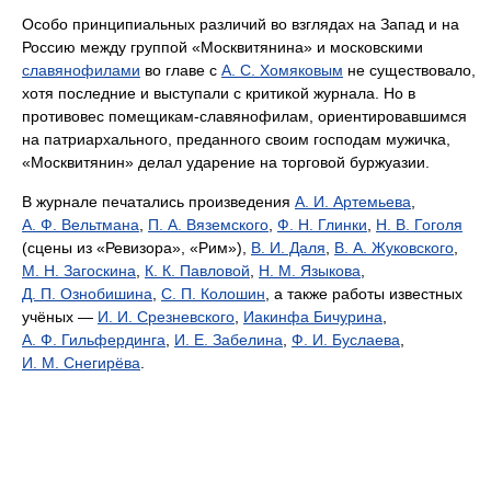
Особо принципиальных различий во взглядах на Запад и на
Россию между группой «Москвитянина» и московскими
славянофилами
во главе с
А. С. Хомяковым
не существовало,
хотя последние и выступали с критикой журнала. Но в
противовес помещикам-славянофилам, ориентировавшимся
на патриархального, преданного своим господам мужичка,
«Москвитянин» делал ударение на торговой буржуазии.
В журнале печатались произведения
А. И. Артемьева
,
А. Ф. Вельтмана
,
П. А. Вяземского
,
Ф. Н. Глинки
,
Н. В. Гоголя
(сцены из «Ревизора», «Рим»),
В. И. Даля
,
В. А. Жуковского
,
М. Н. Загоскина
,
К. К. Павловой
,
Н. М. Языкова
,
Д. П. Ознобишина
,
С. П. Колошин
, а также работы известных
учёных —
И. И. Срезневского
,
Иакинфа Бичурина
,
А. Ф. Гильфердинга
,
И. Е. Забелина
,
Ф. И. Буслаева
,
И. М. Снегирёва
.