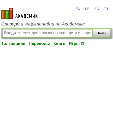
EN
DE
ES
FR
academic.ru
Словари и энциклопедии на Академике
Найти!
Толкования
Переводы
Книги
Игры ⚽