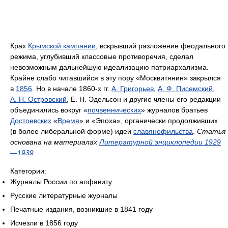
Крах
Крымской кампании
, вскрывший разложение феодального
режима, углубивший классовые противоречия, сделал
невозможным дальнейшую идеализацию патриархализма.
Крайне слабо читавшийся в эту пору «Москвитянин» закрылся
в
1856
. Но в начале 1860-х гг.
А. Григорьев
,
А. Ф. Писемский
,
А. Н. Островский
, Е. Н. Эдельсон и другие члены его редакции
объединились вокруг «
почвеннических
» журналов братьев
Достоевских
«
Время
» и «Эпоха», органически продолживших
(в более либеральной форме) идеи
славянофильства
.
Статья
основана на материалах
Литературной энциклопедии 1929
—1939
.
Категории:
Журналы России по алфавиту
Русские литературные журналы
Печатные издания, возникшие в 1841 году
Исчезли в 1856 году