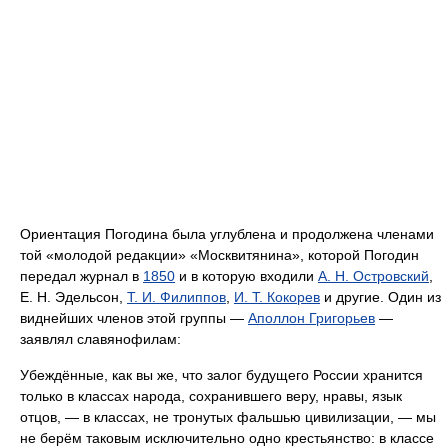
Ориентация Погодина была углублена и продолжена членами
той «молодой редакции» «Москвитянина», которой Погодин
передал журнал в
1850
и в которую входили
А. Н. Островский
,
Е. Н. Эдельсон,
Т. И. Филиппов
,
И. Т. Кокорев
и другие. Один из
виднейших членов этой группы —
Аполлон Григорьев
—
заявлял славянофилам:
Убеждённые, как вы же, что залог будущего России хранится
только в классах народа, сохранившего веру, нравы, язык
отцов, — в классах, не тронутых фальшью цивилизации, — мы
не берём таковым исключительно одно крестьянство: в классе