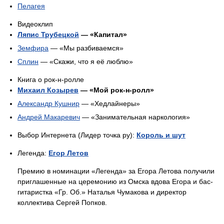
Пелагея
Видеоклип
Ляпис Трубецкой
— «Капитал»
Земфира
— «Мы разбиваемся»
Сплин
— «Скажи, что я её люблю»
Книга о рок-н-ролле
Михаил Козырев
— «Мой рок-н-ролл»
Александр Кушнир
— «Хедлайнеры»
Андрей Макаревич
— «Занимательная наркология»
Выбор Интернета (Лидер точка ру):
Король и шут
Легенда:
Егор Летов
Премию в номинации «Легенда» за Егора Летова получили
приглашенные на церемонию из Омска вдова Егора и бас-
гитаристка «Гр. Об.» Наталья Чумакова и директор
коллектива Сергей Попков.