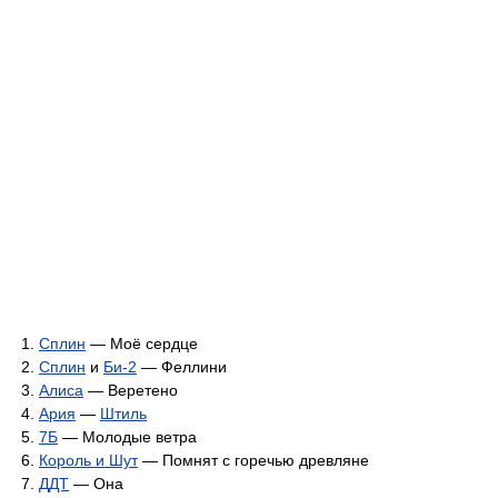
Сплин
— Моё сердце
Сплин
и
Би-2
— Феллини
Алиса
— Веретено
Ария
—
Штиль
7Б
— Молодые ветра
Король и Шут
— Помнят с горечью древляне
ДДТ
— Она