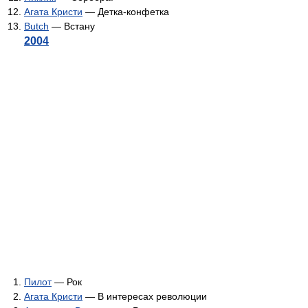
Агата Кристи
— Детка-конфетка
Butch
— Встану
2004
Пилот
— Рок
Агата Кристи
— В интересах революции