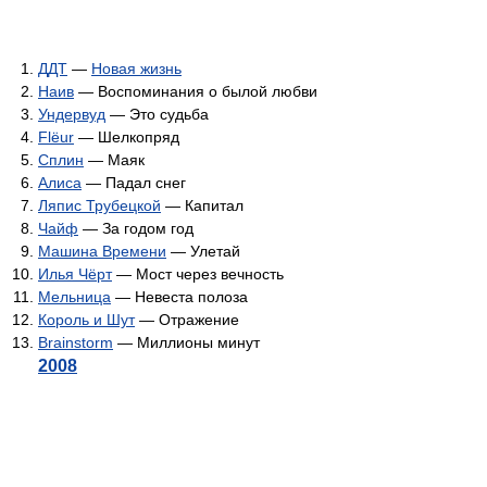
ДДТ
—
Новая жизнь
Наив
— Воспоминания о былой любви
Ундервуд
— Это судьба
Flёur
— Шелкопряд
Сплин
— Маяк
Алиса
— Падал снег
Ляпис Трубецкой
— Капитал
Чайф
— За годом год
Машина Времени
— Улетай
Илья Чёрт
— Мост через вечность
Мельница
— Невеста полоза
Король и Шут
— Отражение
Brainstorm
— Миллионы минут
2008