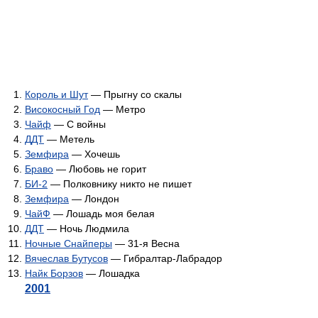
Король и Шут
— Прыгну со скалы
Високосный Год
— Метро
Чайф
— С войны
ДДТ
— Метель
Земфира
— Хочешь
Браво
— Любовь не горит
БИ-2
— Полковнику никто не пишет
Земфира
— Лондон
ЧайФ
— Лошадь моя белая
ДДТ
— Ночь Людмила
Ночные Снайперы
— 31-я Весна
Вячеслав Бутусов
— Гибралтар-Лабрадор
Найк Борзов
— Лошадка
2001