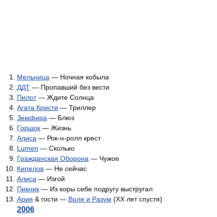
Мельница
— Ночная кобыла
ДДТ
— Пропавший без вести
Пилот
— Ждите Солнца
Агата Кристи
— Триллер
Земфира
— Блюз
Горшок
— Жизнь
Алиса
— Рок-н-ролл крест
Lumen
— Сколько
Гражданская Оборона
— Чужое
Кипелов
— Не сейчас
Алиса
— Изгой
Пикник
— Из коры себе подругу выстругал
Ария
& гости —
Воля и Разум
(XX лет спустя)
2006