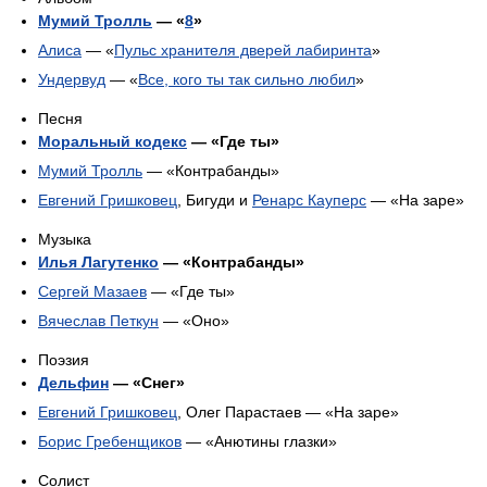
Мумий Тролль
— «
8
»
Алиса
— «
Пульс хранителя дверей лабиринта
»
Ундервуд
— «
Все, кого ты так сильно любил
»
Песня
Моральный кодекс
— «Где ты»
Мумий Тролль
— «Контрабанды»
Евгений Гришковец
, Бигуди и
Ренарс Кауперс
— «На заре»
Музыка
Илья Лагутенко
— «Контрабанды»
Сергей Мазаев
— «Где ты»
Вячеслав Петкун
— «Оно»
Поэзия
Дельфин
— «Снег»
Евгений Гришковец
, Олег Парастаев — «На заре»
Борис Гребенщиков
— «Анютины глазки»
Солист