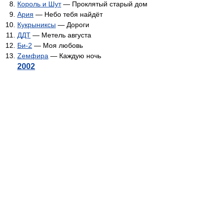
Король и Шут
— Проклятый старый дом
Ария
— Небо тебя найдёт
Кукрыниксы
— Дороги
ДДТ
— Метель августа
Би-2
— Моя любовь
Zемфира
— Каждую ночь
2002