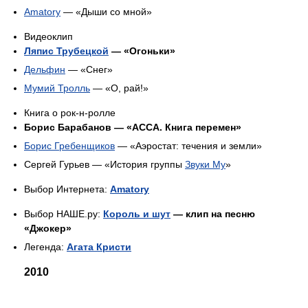
Amatory
— «Дыши со мной»
Видеоклип
Ляпис Трубецкой
— «Огоньки»
Дельфин
— «Снег»
Мумий Тролль
— «О, рай!»
Книга о рок-н-ролле
Борис Барабанов — «АССА. Книга перемен»
Борис Гребенщиков
— «Аэростат: течения и земли»
Сергей Гурьев — «История группы
Звуки Му
»
Выбор Интернета:
Amatory
Выбор НАШЕ.ру:
Король и шут
— клип на песню
«Джокер»
Легенда:
Агата Кристи
2010