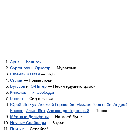
Ария
—
Колизей
Сурганова и Оркестр
— Мураками
Евгений Хавтан
— 36,6
Сплин
— Новые люди
Бутусов
и
Ю-Питер
— Песня идущего домой
Кипелов
—
Я Свободен
Lumen
— Сид и Нэнси
Юрий Шевчук
,
Алексей Горшенёв
,
Михаил Горшенёв
,
Андрей
Князев
,
Илья Чёрт
,
Александр Чернецкий
— Попса
Мёртвые Дельфины
— На моей Луне
Ночные Снайперы
— Зву-чи
Пикник
— Серебра!