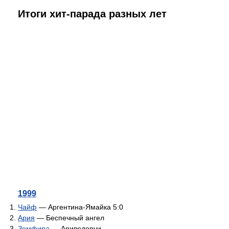
Итоги хит-парада разных лет
1999
Чайф
— Аргентина-Ямайка 5:0
Ария
— Беспечный ангел
Земфира
— Ариведерчи