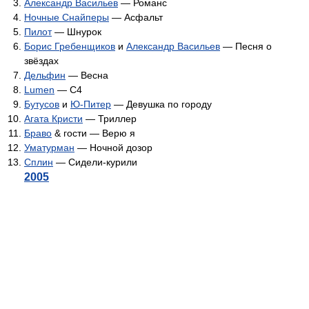
Александр Васильев
— Романс
Ночные Снайперы
— Асфальт
Пилот
— Шнурок
Борис Гребенщиков
и
Александр Васильев
— Песня о
звёздах
Дельфин
— Весна
Lumen
— C4
Бутусов
и
Ю-Питер
— Девушка по городу
Агата Кристи
— Триллер
Браво
& гости — Верю я
Уматурман
— Ночной дозор
Сплин
— Сидели-курили
2005