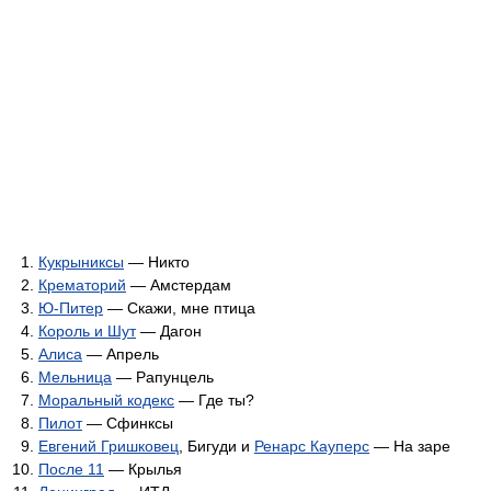
Кукрыниксы
— Никто
Крематорий
— Амстердам
Ю-Питер
— Скажи, мне птица
Король и Шут
— Дагон
Алиса
— Апрель
Мельница
— Рапунцель
Моральный кодекс
— Где ты?
Пилот
— Сфинксы
Евгений Гришковец
, Бигуди и
Ренарс Кауперс
— На заре
После 11
— Крылья