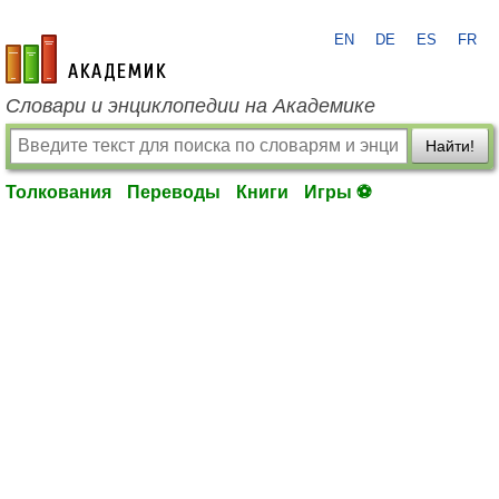
EN
DE
ES
FR
academic.ru
Словари и энциклопедии на Академике
Найти!
Толкования
Переводы
Книги
Игры ⚽