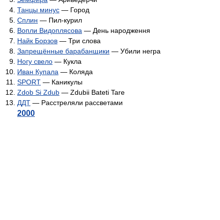
Танцы минус
— Город
Сплин
— Пил-курил
Вопли Видоплясова
— День народження
Найк Борзов
— Три слова
Запрещённые барабанщики
— Убили негра
Ногу свело
— Кукла
Иван Купала
— Коляда
SPORT
— Каникулы
Zdob Si Zdub
— Zdubii Bateti Tare
ДДТ
— Расстреляли рассветами
2000