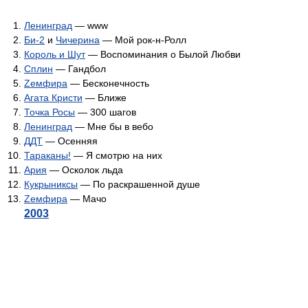
Ленинград
— www
Би-2
и
Чичерина
— Мой рок-н-Ролл
Король и Шут
— Воспоминания о Былой Любви
Сплин
— Гандбол
Zемфира
— Бесконечность
Агата Кристи
— Ближе
Точка Росы
— 300 шагов
Ленинград
— Мне бы в вебо
ДДТ
— Осенняя
Тараканы!
— Я смотрю на них
Ария
— Осколок льда
Кукрыниксы
— По раскрашенной душе
Zемфира
— Мачо
2003