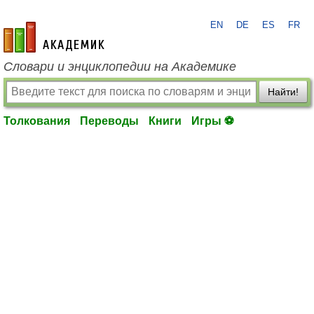
EN
DE
ES
FR
academic.ru
Словари и энциклопедии на Академике
Найти!
Толкования
Переводы
Книги
Игры ⚽