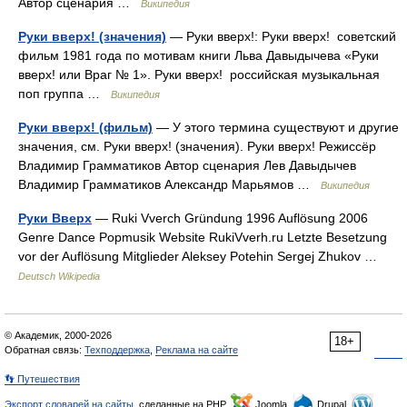
Автор сценария …
Википедия
Руки вверх! (значения)
— Руки вверх!: Руки вверх! советский
фильм 1981 года по мотивам книги Льва Давыдычева «Руки
вверх! или Враг № 1». Руки вверх! российская музыкальная
поп группа …
Википедия
Руки вверх! (фильм)
— У этого термина существуют и другие
значения, см. Руки вверх! (значения). Руки вверх! Режиссёр
Владимир Грамматиков Автор сценария Лев Давыдычев
Владимир Грамматиков Александр Марьямов …
Википедия
Руки Вверх
— Ruki Vverch Gründung 1996 Auflösung 2006
Genre Dance Popmusik Website RukiVverh.ru Letzte Besetzung
vor der Auflösung Mitglieder Aleksey Potehin Sergej Zhukov …
Deutsch Wikipedia
© Академик, 2000-2026
18+
Обратная связь:
Техподдержка
,
Реклама на сайте
👣 Путешествия
Экспорт словарей на сайты
, сделанные на PHP,
Joomla,
Drupal,