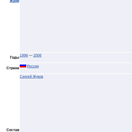
Жанр
1996
—
2006
Годы
Россия
Страна
Сергей Жуков
Состав