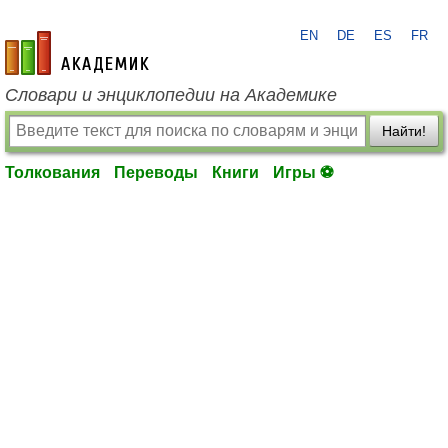
EN
DE
ES
FR
academic.ru
Словари и энциклопедии на Академике
Найти!
Толкования
Переводы
Книги
Игры ⚽