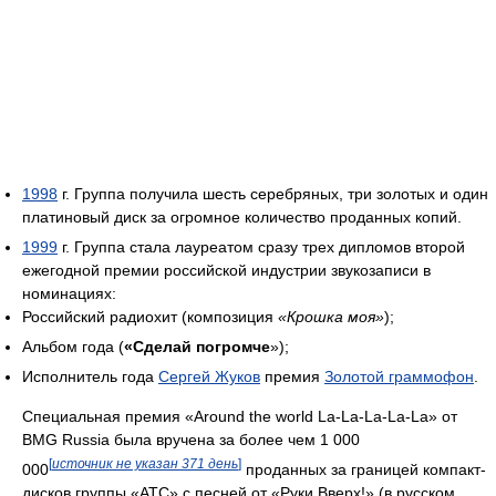
1998
г. Группа получила шесть серебряных, три золотых и один
платиновый диск за огромное количество проданных копий.
1999
г. Группа стала лауреатом сразу трех дипломов второй
ежегодной премии российской индустрии звукозаписи в
номинациях:
Российский радиохит (композиция
«Крошка моя»
);
Альбом года (
«Сделай погромче
»);
Исполнитель года
Сергей Жуков
премия
Золотой граммофон
.
Специальная премия «Around the world La-La-La-La-La» от
BMG Russia была вручена за более чем 1 000
[
источник не указан 371 день
]
000
проданных за границей компакт-
дисков группы «АТС» с песней от «Руки Вверх!» (в русском