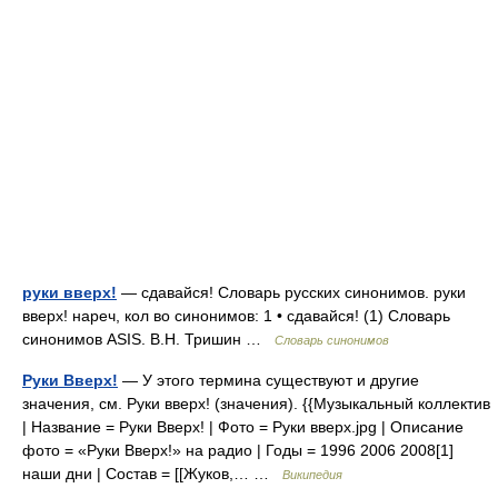
руки вверх!
— сдавайся! Словарь русских синонимов. руки
вверх! нареч, кол во синонимов: 1 • сдавайся! (1) Словарь
синонимов ASIS. В.Н. Тришин …
Словарь синонимов
Руки Вверх!
— У этого термина существуют и другие
значения, см. Руки вверх! (значения). {{Музыкальный коллектив
| Название = Руки Вверх! | Фото = Руки вверх.jpg | Описание
фото = «Руки Вверх!» на радио | Годы = 1996 2006 2008[1]
наши дни | Состав = [[Жуков,… …
Википедия