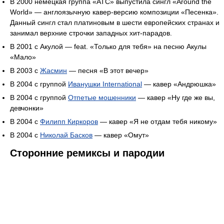
В 2000 немецкая группа «АТС» выпустила сингл «Around the
World» — англоязычную кавер-версию композиции «Песенка».
Данный сингл стал платиновым в шести европейских странах и
занимал верхние строчки западных хит-парадов.
В 2001 с Акулой — feat. «Только для тебя» на песню Акулы
«Мало»
В 2003 с
Жасмин
— песня «В этот вечер»
В 2004 с группой
Иванушки International
— кавер «Андрюшка»
В 2004 c группой
Отпетые мошенники
— кавер «Ну где же вы,
девчонки»
В 2004 с
Филипп Киркоров
— кавер «Я не отдам тебя никому»
В 2004 с
Николай Басков
— кавер «Омут»
Сторонние ремиксы и пародии