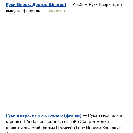
Руки Вверх, Доктор Шлягер!
— Альбом Руки Вверх! Дата
выпуска февраль …
Википедия
Руки вверх, или я стреляю (фильм)
— Руки вверх, или я
стреляю Hände hoch oder ich schieße Жанр комедия
приключенческий фильм Режиссёр Ганс Иоахим Каспрцик