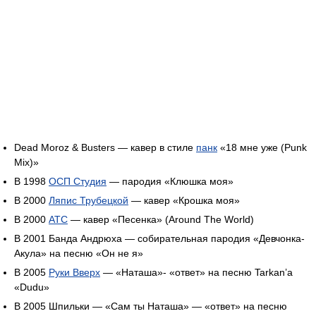
Dead Moroz & Busters — кавер в стиле
панк
«18 мне уже (Punk
Mix)»
В 1998
ОСП Студия
— пародия «Клюшка моя»
В 2000
Ляпис Трубецкой
— кавер «Крошка моя»
В 2000
ATC
— кавер «Песенка» (Around The World)
В 2001 Банда Андрюха — собирательная пародия «Девчонка-
Акула» на песню «Он не я»
В 2005
Руки Вверх
— «Наташа»- «ответ» на песню Tarkan’a
«Dudu»
В 2005 Шпильки — «Сам ты Наташа» — «ответ» на песню