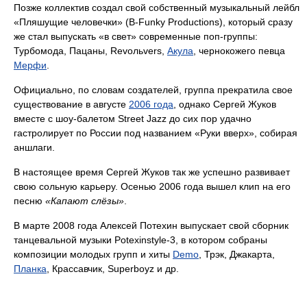
Позже коллектив создал свой собственный музыкальный лейбл
«Пляшущие человечки» (B-Funky Productions), который сразу
же стал выпускать «в свет» современные поп-группы:
Турбомода, Пацаны, Revольvers,
Акула
, чернокожего певца
Мерфи
.
Официально, по словам создателей, группа прекратила свое
существование в августе
2006 года
, однако Сергей Жуков
вместе с шоу-балетом Street Jazz до сих пор удачно
гастролирует по России под названием «Руки вверх», собирая
аншлаги.
В настоящее время Сергей Жуков так же успешно развивает
свою сольную карьеру. Осенью 2006 года вышел клип на его
песню
«Капают слёзы»
.
В марте 2008 года Алексей Потехин выпускает свой сборник
танцевальной музыки Potexinstyle-3, в котором собраны
композиции молодых групп и хиты
Demo
, Трэк, Джакарта,
Планка
, Крассавчик, Superboyz и др.