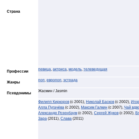
Страна
певица
,
актриса
,
модель
,
телеведущая
Профессии
поп
,
европоп
,
эстрада
Жанры
Жасмин / Jasmin
Псевдонимы
Филипп Киркоров
(с 2001),
Николай Басков
(с 2002),
Игор
Алла Пугачёва
(с 2002),
Максим Галкин
(с 2007),
Чай вдв
Александр Розенбаум
(с 2002),
Сергей Жуков
(с 2002),
В
Зара
(2011),
Слава
(2011)