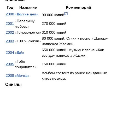
Год
Название
Комментарий
[7]
2000
«Долгие дни»
90 000 копий
«Перепишу
2001
270 000 копий
любовь»
2002
«Головоломка»
310 000 копий
80 000 копий. Стихи к песне «Шалом»
2003
«100 % любви»
написала Жасмин.
650 000 копий. Музыку к песне «Как
2004
«Да!»
всегда» написала Жасмин
«Тебе
2005
150 000 копий
понравится»
Альбом состоит из ранее неизданных
2009
«Мечта»
хитов певицы.
Синглы