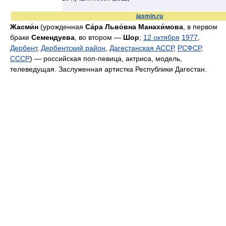
jasmin.ru
Жасми́н
(урожденная
Са́ра Льво́вна Манахи́мова
, в первом
браке
Семендуева
, во втором —
Шор
;
12 октября
1977
,
Дербент
,
Дербентский район
,
Дагестанская АССР
,
РСФСР
,
СССР
) — российская поп-певица, актриса, модель,
телеведущая. Заслуженная артистка Республики Дагестан.