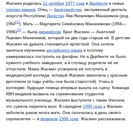
Жасмин родилась
12 октября
1977 года
в
Дербенте
в семье
горских евреев
. Отец —
балетмейстер
, заслуженный деятель
искусств Республики
Дагестан
Лев Яковлевич Манахимов (род.
[1]
1950
). Мать — Маргарита Семёновна Манахимова (1956—
[2]
1996)
— была
дирижёром
. Брат Жасмин — Анатолий
Львович Манахимов, который на два года старше её. В детстве
Жасмин не думала становиться артисткой. Она хотела
заняться изучением
английского языка
и поэтому
намеревалась поступить на филфак. Но в Дербенте не было
нужного учебного заведения, а в столицу родители её не
отпустили. Мама Жасмин уговорила её поступить в
медицинский колледж, который Жасмин закончила с красным
дипломом (в годы учёбы она была старостой). Учась в
колледже, будущая певица впервые вышла на сцену. Команда
КВН медиков вызвала на соревнование студентов
музыкального училища. Жасмин выступила с таким блеском,
что сумела перепеть всех. В середине
1995 года
у Жасмин
заболела раком мозга мать. Она скончалась в день своего
сорокалетия — в
феврале
1996 года
. Жасмин рассказывала: