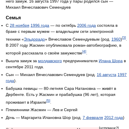
него замуж. 16 августа 1997 года у пары родился сын —
Михаил Вячеславович Семендуев
Семья
С
28 ноября
1996 года
— по октябрь
2006 года
состояла в
браке с первым мужем — владельцем сети электронной
[3]
техники «
Эльдорадо
» Вячеславом Семендуевым (род.
1960
)
.
В 2007 году Жасмин опубликовала роман-автобиографию, в
[4]
которой рассказала о своём замужестве
.
Вышла замуж за
молдавского
предпринимателя
Илана Шора
в
сентябре 2011 года.
Сын — Михаил Вячеславович Семендуев (род.
16 августа
1997
года
).
Бабушка певицы — 80-летняя Сара Натановна — живёт в
Дербенте. Есть у Жасмин и прабабушка (96 лет), которая
[5]
проживает в Израиле
.
Племянники Жасмин — Лев и Сергей
Дочь — Маргарита Илановна Шор (род.
7 февраля
2012 года
)
[
источник?
]