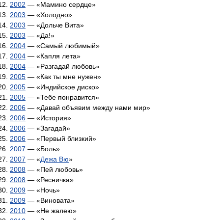
2002
— «Мамино сердце»
2003
— «Холодно»
2003
— «Дольче Вита»
2003
— «Да!»
2004
— «Самый любимый»
2004
— «Капля лета»
2004
— «Разгадай любовь»
2005
— «Как ты мне нужен»
2005
— «Индийское диско»
2005
— «Тебе понравится»
2006
— «Давай объявим между нами мир»
2006
— «История»
2006
— «Загадай»
2006
— «Первый близкий»
2007
— «Боль»
2007
— «
Дежа Вю
»
2008
— «Пей любовь»
2008
— «Ресничка»
2009
— «Ночь»
2009
— «Виновата»
2010
— «Не жалею»