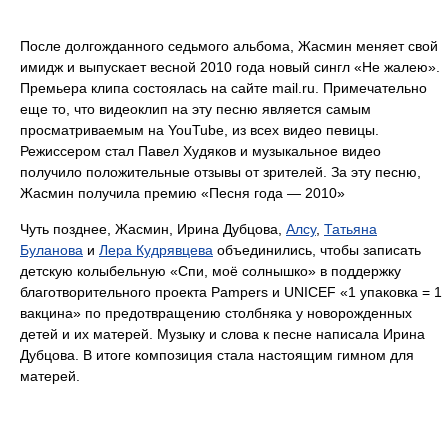
После долгожданного седьмого альбома, Жасмин меняет свой
имидж и выпускает весной 2010 года новый сингл «Не жалею».
Премьера клипа состоялась на сайте mail.ru. Примечательно
еще то, что видеоклип на эту песню является самым
просматриваемым на YouTube, из всех видео певицы.
Режиссером стал Павел Худяков и музыкальное видео
получило положительные отзывы от зрителей. За эту песню,
Жасмин получила премию «Песня года — 2010»
Чуть позднее, Жасмин, Ирина Дубцова,
Алсу
,
Татьяна
Буланова
и
Лера Кудрявцева
объединились, чтобы записать
детскую колыбельную «Спи, моё солнышко» в поддержку
благотворительного проекта Pampers и UNICEF «1 упаковка = 1
вакцина» по предотвращению столбняка у новорожденных
детей и их матерей. Музыку и слова к песне написала Ирина
Дубцова. В итоге композиция стала настоящим гимном для
матерей.