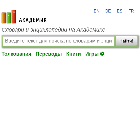
EN
DE
ES
FR
academic.ru
Словари и энциклопедии на Академике
Найти!
Толкования
Переводы
Книги
Игры ⚽