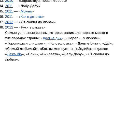
2010
— «Здравствуй, новая любовь»
2011
— «Лабу-Дабу»
2011
— «
Можно
»
2011
— «
Как в детстве
»
2012
— «От любви до любви»
2012
— «Руки в рукава»
Самые успешные синглы, которые занимали первые места в
хит-парадах страны: «
Долгие дни
», «Перепишу любовь»,
«Торопишься слишком», «Головоломка», «Дольче Вита», «Да!»,
«Самый любимый», «Как ты мне нужен», «Индийское диско»,
«
Дежа Вю
», «Ночь», «Виновата», «Лабу-Дабу», «От любви до
любви».