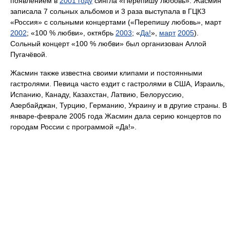
появлением в
2001 году
сингла «Перепишу любовь». Жасмин
записала 7 сольных альбомов и 3 раза выступала в ГЦКЗ
«Россия» с сольными концертами («Перепишу любовь», март
2002
; «100 % любви», октябрь
2003
; «
Да!
»,
март
2005
).
Сольный концерт «100 % любви» был организован Аллой
Пугачёвой.
Жасмин также известна своими клипами и постоянными
гастролями. Певица часто ездит с гастролями в США, Израиль,
Испанию, Канаду, Казахстан, Латвию, Белоруссию,
Азербайджан, Турцию, Германию, Украину и в другие страны. В
январе-феврале 2005 года Жасмин дала серию концертов по
городам России с программой «Да!».