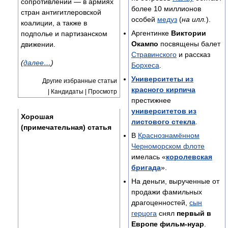
сопротивлении — в армиях
более 10 миллионов
стран антигитлеровской
особей
медуз
(
на илл.
).
коалиции, а также в
Аргентинке
Виктории
подполье и партизанском
Окампо
посвящены балет
движении.
Стравинского
и рассказ
(
далее…
)
Борхеса
.
Университеты из
Другие избранные статьи
красного кирпича
| Кандидаты | Просмотр
престижнее
университетов из
Хорошая
листового стекла
.
(примечательная) статья
В
Краснознамённом
Черноморском флоте
имелась «
королевская
бригада
».
На деньги, вырученные от
продажи фамильных
драгоценностей,
сын
герцога
снял
первый в
Европе фильм-нуар
.