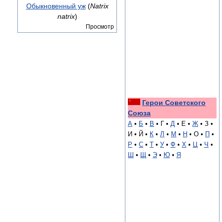
Обыкновенный уж
(
Natrix
natrix
)
Просмотр
Герои Советского
Союза
А
•
Б
•
В
• Г •
Д
• Е •
Ж
• З •
И • Й •
К
•
Л
•
М
•
Н
• О •
П
•
Р
•
С
•
Т
•
У
•
Ф
•
Х
•
Ц
•
Ч
•
Ш
•
Щ
•
Э
•
Ю
•
Я