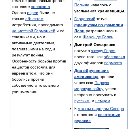
тема широко рассмотрена в
Польше
началось с
контексте
холокоста
.
увольнения
крановщицы
.
Однако
евреи
были не
только
объектом
Герцогский
титул
истребления, проводимого
французам по фамилии
нацистской Германией
и её
Леви
разрешил носить
союзниками, но и
сам
Шарль де Голль
.
активными деятелями,
Дмитрий Овчаренко
повлиявшими на ход и
получил
звезду Героя
результат войны.
после того, как
обезглавил
Особенность борьбы против
двух офицеров
вермахта
.
нацистов состояла для
Два обрусевших
евреев в том, что они
американца
прошли
боролись против
через всю
Первую
собственного тотального
мировую войну
, успев
уничтожения.
исправно послужить и
русским
, и
немцам
.
К
малым народам Севера
относятся и
некоторые
русские
.