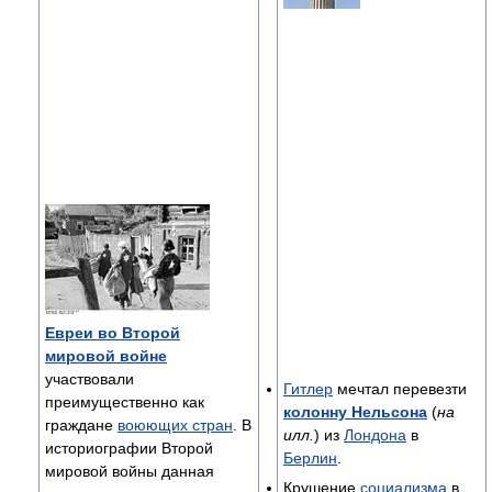
Евреи во Второй
мировой войне
участвовали
Гитлер
мечтал перевезти
преимущественно как
колонну Нельсона
(
на
граждане
воюющих стран
. В
илл.
) из
Лондона
в
историографии Второй
Берлин
.
мировой войны данная
Крушение
социализма
в