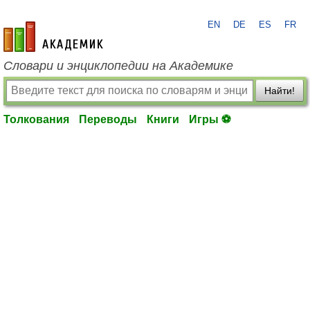
EN
DE
ES
FR
academic.ru
Словари и энциклопедии на Академике
Найти!
Толкования
Переводы
Книги
Игры ⚽