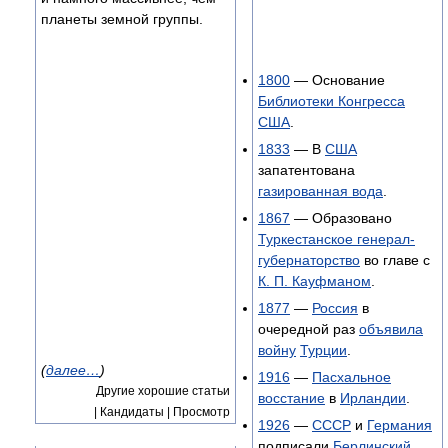
планеты земной группы.
1800
— Основание
Библиотеки Конгресса
США
.
1833
— В
США
запатентована
газированная вода
.
1867
— Образовано
Туркестанское генерал-
губернаторство
во главе с
К. П. Кауфманом
.
1877
—
Россия
в
очередной раз
объявила
войну
Турции
.
(
далее…
)
1916
—
Пасхальное
Другие хорошие статьи
восстание
в
Ирландии
.
| Кандидаты | Просмотр
1926
—
СССР
и
Германия
подписали
Берлинский