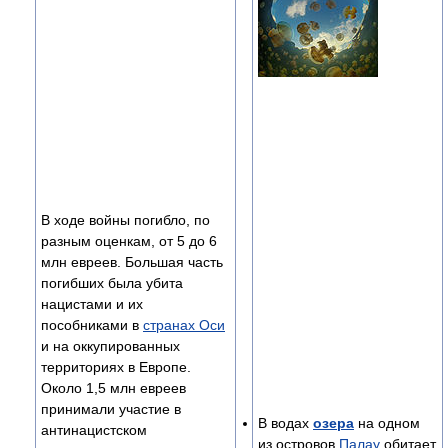
В ходе войны погибло, по
разным оценкам, от 5 до 6
млн евреев. Большая часть
погибших была убита
нацистами и их
пособниками в
странах Оси
и на оккупированных
территориях в Европе.
Около 1,5 млн евреев
принимали участие в
В водах
озера
на одном
антинацистском
из островов
Палау
обитает