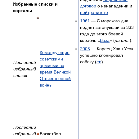
Избранные списки и
договор
о ненападении и
порталы
нейтралитете
.
1961
— С морского дна
поднят затонувший за 333
года до этого боевой
корабль «
Ваза
» (
на илл.
).
2005
— Кореец Хван Усок
Командующие
успешно клонировал
советскими
собаку (
en
).
Последний
армиями во
избранный
время Великой
список:
Отечественной
войны
Последний
избранный
Баскетбол