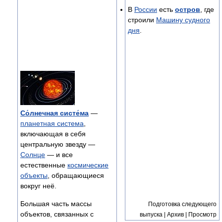
В
России
есть
остров
, где
строили
Машину судного
дня
.
Со́лнечная систе́ма
—
планетная система
,
включающая в себя
центральную звезду —
Солнце
— и все
естественные
космические
объекты
, обращающиеся
вокруг неё.
Большая часть массы
Подготовка следующего
объектов, связанных с
выпуска | Архив | Просмотр