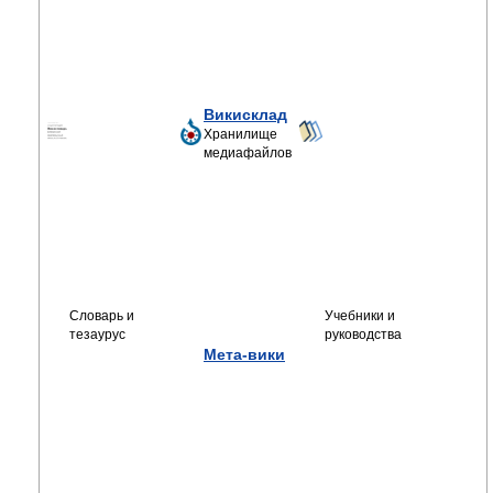
Викисклад
Хранилище
медиафайлов
Словарь и
Учебники и
тезаурус
руководства
Мета-вики