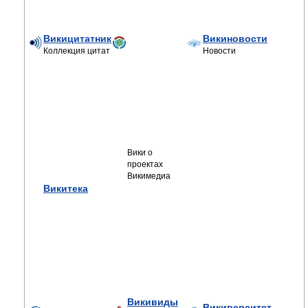
Викицитатник
Викиновости
Коллекция цитат
Новости
Вики о
проектах
Викимедиа
Викитека
Викивиды
Викиверситет