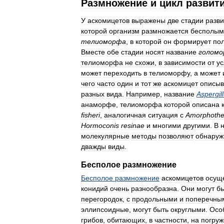
Размножение
и
цикл
развит
У
аскомицетов
выражены
две
стадии
разви
которой
организм
размножается
бесполым
телиоморфа
,
в
которой
он
формирует
по
Вместе
обе
стадии
носят
название
голом
телиоморфа
не
схожи
,
в
зависимости
от
у
может
переходить
в
телиоморфу
,
а
может
чего
часто
один
и
тот
же
аскомицет
описыв
разных
вида
.
Например
,
название
Aspergil
анаморфе
,
телиоморфа
которой
описана
fisheri
,
аналогичная
ситуация
с
Amorphoth
Hormoconis
resinae
и
многими
другими
.
В
молекулярные
методы
позволяют
обнаруж
дважды
виды
.
Бесполое
размножение
Бесполое
размножение
аскомицетов
осущ
конидий
очень
разнообразна
.
Они
могут
б
перегородок
,
с
продольными
и
поперечны
эллипсоидные
,
могут
быть
округлыми
.
Осо
грибов
,
обитающих
,
в
частности
,
на
погру