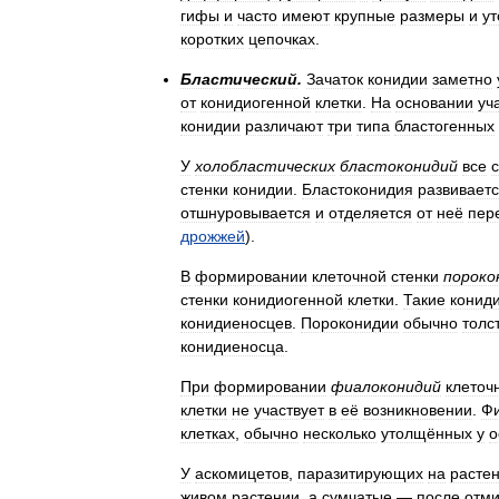
гифы
и
часто
имеют
крупные
размеры
и
у
коротких
цепочках
.
Бластический
.
Зачаток
конидии
заметно
от
конидиогенной
клетки
.
На
основании
уч
конидии
различают
три
типа
бластогенных
У
холобластических
бластоконидий
все
стенки
конидии
.
Бластоконидия
развивает
отшнуровывается
и
отделяется
от
неё
пер
дрожжей
).
В
формировании
клеточной
стенки
пороко
стенки
конидиогенной
клетки
.
Такие
конид
конидиеносцев
.
Пороконидии
обычно
толс
конидиеносца
.
При
формировании
фиалоконидий
клеточ
клетки
не
участвует
в
её
возникновении
.
Ф
клетках
,
обычно
несколько
утолщённых
у
о
У
аскомицетов
,
паразитирующих
на
расте
живом
растении
,
а
сумчатые
—
после
отм