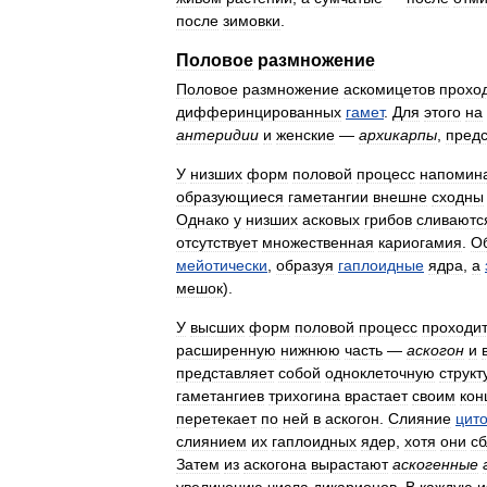
после
зимовки
.
Половое
размножение
Половое
размножение
аскомицетов
прохо
дифферинцированных
гамет
.
Для
этого
на
антеридии
и
женские
—
архикарпы
,
пред
У
низших
форм
половой
процесс
напомин
образующиеся
гаметангии
внешне
сходны
Однако
у
низших
асковых
грибов
сливаютс
отсутствует
множественная
кариогамия
.
О
мейотически
,
образуя
гаплоидные
ядра
,
а
мешок
).
У
высших
форм
половой
процесс
проходи
расширенную
нижнюю
часть
—
аскогон
и
представляет
собой
одноклеточную
структ
гаметангиев
трихогина
врастает
своим
кон
перетекает
по
ней
в
аскогон
.
Слияние
цит
слиянием
их
гаплоидных
ядер
,
хотя
они
с
Затем
из
аскогона
вырастают
аскогенные