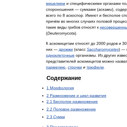
мицелием
и
специфическими
органами
по
спороношения
—
сумками
(
асками
),
соде
всего
по
8
аскоспор
.
Имеют
и
бесполое
сп
причём
во
многих
случаях
половой
процес
такие
виды
грибов
относят
к
несовершенн
(
Deuteromycota
).
К
аскомицетам
относят
до
2000
родов
и
30
них
—
дрожжи
(
класс
Saccharomycetes
) —
одноклеточные
организмы
.
Из
других
изве
представителей
аскомицетов
можно
назва
пармелию
,
строчки
и
трюфели
.
Содержание
1
Морфология
2
Размножение
и
цикл
развития
2
.
1
Бесполое
размножение
2
.
2
Половое
размножение
2
.
3
Сумки