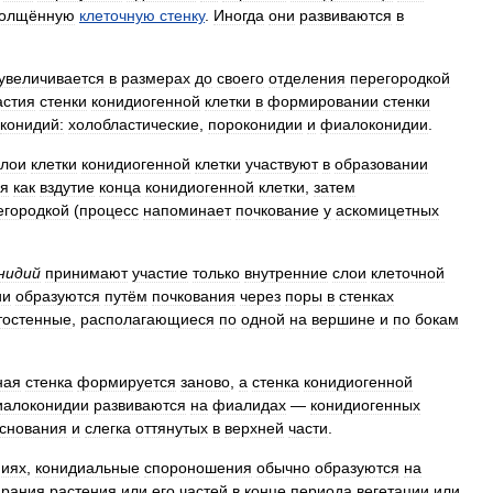
толщённую
клеточную
стенку
.
Иногда
они
развиваются
в
увеличивается
в
размерах
до
своего
отделения
перегородкой
астия
стенки
конидиогенной
клетки
в
формировании
стенки
конидий:
холобластические
,
пороконидии
и
фиалоконидии
.
слои
клетки
конидиогенной
клетки
участвуют
в
образовании
ся
как
вздутие
конца
конидиогенной
клетки
,
затем
егородкой
(
процесс
напоминает
почкование
у
аскомицетных
нидий
принимают
участие
только
внутренние
слои
клеточной
ии
образуются
путём
почкования
через
поры
в
стенках
тостенные
,
располагающиеся
по
одной
на
вершине
и
по
бокам
ная
стенка
формируется
заново
,
а
стенка
конидиогенной
иалоконидии
развиваются
на
фиалидах
—
конидиогенных
снования
и
слегка
оттянутых
в
верхней
части
.
ниях
,
конидиальные
спороношения
обычно
образуются
на
ирания
растения
или
его
частей
в
конце
периода
вегетации
или