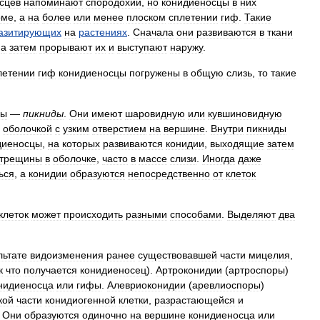
сцев
напоминают
спородохии
,
но
конидиеносцы
в
них
оме
,
а
на
более
или
менее
плоском
сплетении
гиф
.
Такие
азитирующих
на
растениях
.
Сначала
они
развиваются
в
ткани
,
а
затем
прорывают
их
и
выступают
наружу
.
летении
гиф
конидиеносцы
погружены
в
общую
слизь
,
то
такие
ры
—
пикниды
.
Они
имеют
шаровидную
или
кувшиновидную
оболочкой
с
узким
отверстием
на
вершине
.
Внутри
пикниды
диеносцы
,
на
которых
развиваются
конидии
,
выходящие
затем
трещины
в
оболочке
,
часто
в
массе
слизи
.
Иногда
даже
ься
,
а
конидии
образуются
непосредственно
от
клеток
клеток
может
происходить
разными
способами
.
Выделяют
два
льтате
видоизменения
ранее
существовавшей
части
мицелия
,
к
что
получается
конидиеносец
).
Артроконидии
(
артроспоры
)
нидиеносца
или
гифы
.
Алевриоконидии
(
аревлиоспоры
)
кой
части
конидиогенной
клетки
,
разрастающейся
и
.
Они
образуются
одиночно
на
вершине
конидиеносца
или