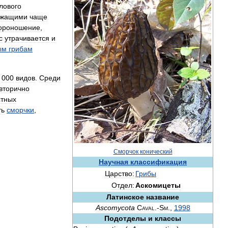
лового
ржащими
чаще
ороношение
,
с
утрачивается
и
ым
грибам
000
видов
.
Среди
вторично
стных
ть
сморчки
,
Сморчок
конический
Научная
классификация
Царство:
Грибы
Отдел:
Аскомицеты
Латинское
название
Ascomycota
Caval
.-
Sm
.,
1998
Подотделы
и
классы