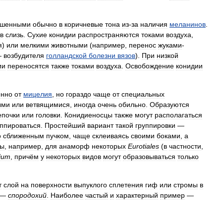
ашенными
обычно
в
коричневые
тона
из
-
за
наличия
меланинов
.
в
слизь
.
Сухие
конидии
распространяются
токами
воздуха
,
я
)
или
мелкими
животными
(
например
,
перенос
жуками
-
—
возбудителя
голландской
болезни
вязов
).
При
низкой
ии
переносятся
также
токами
воздуха
.
Освобождение
конидии
енно
от
мицелия
,
но
гораздо
чаще
от
специальных
ыми
или
ветвящимися
,
иногда
очень
обильно
.
Образуются
епочки
или
головки
.
Конидиеносцы
также
могут
располагаться
уппироваться
.
Простейший
вариант
такой
группировки
—
о
сближенным
пучком
,
чаще
склеиваясь
своими
боками
,
а
ны
,
например
,
для
анаморф
некоторых
Eurotiales
(
в
частности
,
lium
,
причём
у
некоторых
видов
могут
образовываться
только
т
слой
на
поверхности
выпуклого
сплетения
гиф
или
стромы
в
—
спородохий
.
Наиболее
частый
и
характерный
пример
—