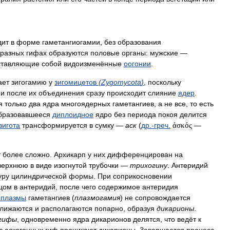
дит
в
форме
гаметангиогамии
,
без
образования
разных
гифах
образуются
половые
органы:
мужские
—
ставляющие
собой
видоизменённые
оогонии
.
ает
зигогамию
у
зигомицетов
(
Zygomycota
)
,
поскольку
и
после
их
объединения
сразу
происходит
слияние
ядер
.
я
только
два
ядра
многоядерных
гаметангиев
,
а
не
все
,
то
есть
бразовавшееся
диплоидное
ядро
без
периода
покоя
делится
зигота
трансформируется
в
сумку
—
аск
(
др
.-
греч
.
ἀσκός
—
т
более
сложно
.
Архикарп
у
них
дифференцирован
на
верхнюю
в
виде
изогнутой
трубочки
—
трихогину
.
Антеридий
уру
цилиндрической
формы
.
При
соприкосновении
цом
в
антеридий
,
после
чего
содержимое
антеридия
оплазмы
гаметангиев
(
плазмогамия
)
не
сопровождается
ближаются
и
располагаются
попарно
,
образуя
дикарионы
.
гифы
,
одновременно
ядра
дикарионов
делятся
,
что
ведёт
к