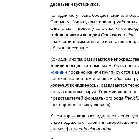
деревьев
и
кустарников
.
Конидии
могут
быть
бесцветными
или
окр
Они
могут
быть
сухими
или
погружёнными
слизистые
—
водой
(
часто
с
каплями
дожд
заболонниками
конидий
Ophiostoma
ulmi
влажности
и
высыхании
слизи
такие
конид
обычно
пассивное
.
Конидии
иногда
развиваются
непосредств
конидиеносцев
,
которые
могут
быть
прост
конидии
поодиночке
или
группируются
в
ц
поодиночке
или
тем
или
иным
образом
гр
коремия
:
конидиеносцы
развиваются
тесн
иногда
анастомозируя
.
Коремии
характер
представителей
формального
рода
Penicil
при
определённых
условиях
).
У
некоторых
видов
конидиеносцы
образую
виде
подушечек
.
Такой
тип
спороношения
анаморфа
Nectria
cinnabarina
.