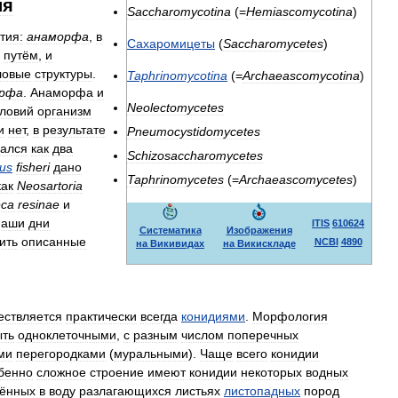
ия
Saccharomycotina
(=
Hemiascomycotina
)
тия:
анаморфа
,
в
Сахаромицеты
(
Saccharomycetes
)
путём
,
и
ловые
структуры
.
Taphrinomycotina
(=
Archaeascomycotina
)
орфа
.
Анаморфа
и
Neolectomycetes
словий
организм
и
нет
,
в
результате
Pneumocystidomycetes
ался
как
два
Schizosaccharomycetes
lus
fisheri
дано
Taphrinomycetes
(=
Archaeascomycetes
)
как
Neosartoria
eca
resinae
и
наши
дни
ITIS
610624
Систематика
Изображения
ить
описанные
NCBI
4890
на
Викивидах
на
Викискладе
ествляется
практически
всегда
конидиями
.
Морфология
ыть
одноклеточными
,
с
разным
числом
поперечных
ми
перегородками
(
муральными
).
Чаще
всего
конидии
бенно
сложное
строение
имеют
конидии
некоторых
водных
жённых
в
воду
разлагающихся
листьях
листопадных
пород