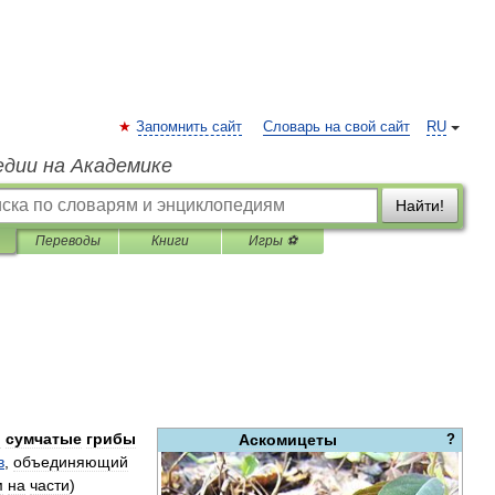
Запомнить сайт
Словарь на свой сайт
RU
едии на Академике
Найти!
Переводы
Книги
Игры ⚽
и
сумчатые
грибы
Аскомицеты
?
в
,
объединяющий
м
на
части
)