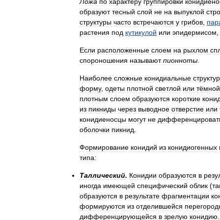
Ложа
по
характеру
группировки
конидиено
образуют
тесный
слой
не
на
выпуклой
стр
структуры
часто
встречаются
у
грибов
,
пар
растения
под
кутикулой
или
эпидермисом
Если
расположенные
слоем
на
рыхлом
сп
спороношения
называют
пионноты
.
Наиболее
сложные
конидиальные
структу
форму
,
одеты
плотной
светлой
или
тёмной
плотным
слоем
образуются
короткие
кони
из
пикниды
через
выводное
отверстие
или
конидиеносцы
могут
не
дифференцироват
оболочки
пикнид
.
Формирование
конидий
из
конидиогенных
типа:
Таллический
.
Конидии
образуются
в
резу
иногда
имеющей
специфический
облик
(
та
образуются
в
результате
фрагментации
ко
формируются
из
отделившейся
перегород
дифференцирующейся
в
зрелую
конидию