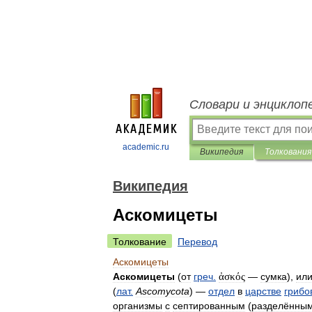
Словари и энциклоп
academic.ru
Википедия
Толкования
Википедия
Аскомицеты
Толкование
Перевод
Аскомицеты
Аскомицеты
(
от
греч
.
ἀσκός
—
сумка
),
ил
(
лат
.
Ascomycota
) —
отдел
в
царстве
грибо
организмы
с
септированным
(
разделённы