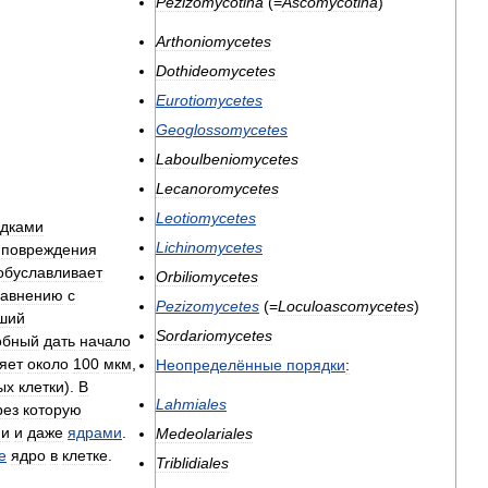
Pezizomycotina
(=
Ascomycotina
)
Arthoniomycetes
Dothideomycetes
Eurotiomycetes
Geoglossomycetes
Laboulbeniomycetes
Lecanoromycetes
Leotiomycetes
одками
Lichinomycetes
повреждения
обуславливает
Orbiliomycetes
равнению
с
Pezizomycetes
(=
Loculoascomycetes
)
ший
Sordariomycetes
обный
дать
начало
яет
около
100
мкм
,
Неопределённые
порядки
:
ых
клетки
).
В
Lahmiales
рез
которую
ми
и
даже
ядрами
.
Medeolariales
е
ядро
в
клетке
.
Triblidiales