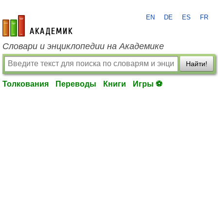
EN
DE
ES
FR
academic.ru
Словари и энциклопедии на Академике
Найти!
Толкования
Переводы
Книги
Игры ⚽