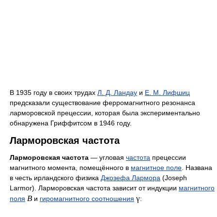
В 1935 году в своих трудах
Л. Д. Ландау
и
Е. М. Лифшиц
предсказали существование ферромагнитного резонанса
ларморовской прецессии, которая была экспериментально
обнаружена Гриффитсом в 1946 году.
Ларморовская частота
Ларморовская частота
— угловая
частота
прецессии
магнитного момента, помещённого в
магнитное поле
. Названа
в честь ирландского физика
Джозефа Лармора
(Joseph
Larmor). Ларморовская частота зависит от индукции
магнитного
B
γ
поля
и
гиромагнитного соотношения
: