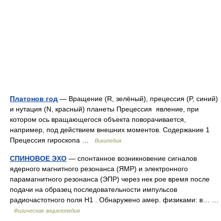
Платонов год
— Вращение (R, зелёный), прецессия (P, синий)
и нутация (N, красный) планеты Прецессия явление, при
котором ось вращающегося объекта поворачивается,
например, под действием внешних моментов. Содержание 1
Прецессия гироскопа …
Википедия
СПИНОВОЕ ЭХО
— спонтанное возникновение сигналов
ядерного магнитного резонанса (ЯМР) и электронного
парамагнитного резонанса (ЭПР) через нек рое время после
подачи на образец последовательности импульсов
радиочастотного поля H1 . Обнаружено амер. физиками: в… …
Физическая энциклопедия