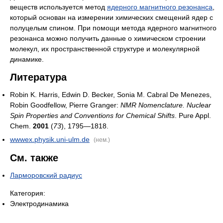
веществ используется метод
ядерного магнитного резонанса
,
который основан на измерении химических смещений ядер с
полуцелым спином. При помощи метода ядерного магнитного
резонанса можно получить данные о химическом строении
молекул, их пространственной структуре и молекулярной
динамике.
Литература
Robin K. Harris, Edwin D. Becker, Sonia M. Cabral De Menezes,
Robin Goodfellow, Pierre Granger:
NMR Nomenclature. Nuclear
Spin Properties and Conventions for Chemical Shifts
. Pure Appl.
Chem.
2001
(
73
), 1795—1818.
wwwex.physik.uni-ulm.de
(нем.)
См. также
Ларморовский радиус
Категория:
Электродинамика