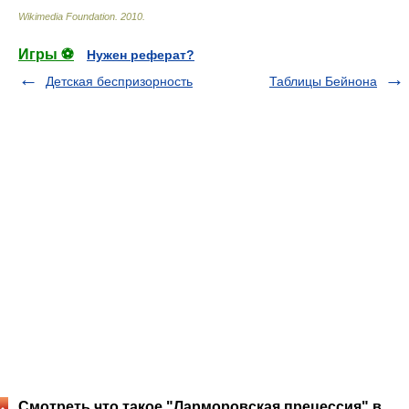
Wikimedia Foundation
.
2010
.
Игры ⚽
Нужен реферат?
Детская беспризорность
Таблицы Бейнона
Смотреть что такое "Ларморовская прецессия" в