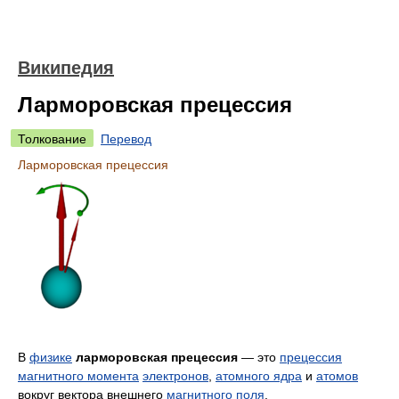
Википедия
Ларморовская прецессия
Толкование
Перевод
Ларморовская прецессия
В
физике
ларморовская прецессия
— это
прецессия
магнитного момента
электронов
,
атомного ядра
и
атомов
вокруг вектора внешнего
магнитного поля
.