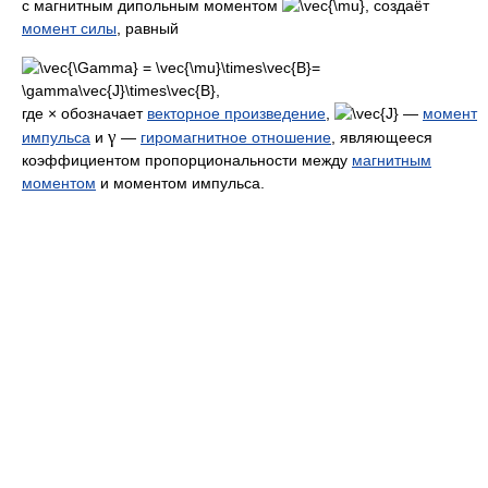
с магнитным дипольным моментом
создаёт
момент силы
, равный
где × обозначает
векторное произведение
,
—
момент
γ
импульса
и
—
гиромагнитное отношение
, являющееся
коэффициентом пропорциональности между
магнитным
моментом
и моментом импульса.