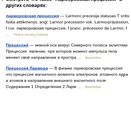
других словарях:
ларморовская прецессия
— Larmoro precesija statusas T sritis
fizika atitikmenys: angl. Larmor precession vok. Larmorpräzession,
f rus. ларморовская прецессия, f pranc. précession de Larmor, f
…
Fizikos terminų žodynas
Прецессия
— земной оси вокруг Северного полюса эклиптики
Прецессия явление, при котором момент импульса тела
меняет своё направление в простра …
Википедия
Прецессия Лармора
— В физике ларморовская прецессия
это прецессия магнитного момента электронов, атомного ядра
и атомов в направлении внешнего магнитного поля.
Содержание 1 Определение 2 Ларм …
Википедия