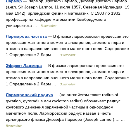
Лармор
— Лармор, Джозеф Лармор, Джозеф Джозеф Лармор
(англ. Sir Joseph Larmor, 11 июля 1857, Северная Ирландия 19
мая 1942) ирландский физик и математик. С 1903 по 1932
профессор на кафедре математики Кембриджского
университета …
Википедия
Ларморова частота
— В физике ларморовская прецессия это
прецессия магнитного момента электронов, атомного ядра и
атомов в направлении внешнего магнитного поля. Содержание
1 Определение 2 Ларм …
Википедия
Эффект Лармора
— В физике ларморовская прецессия это
прецессия магнитного момента электронов, атомного ядра и
атомов в направлении внешнего магнитного поля. Содержание
1 Определение 2 Ларм …
Википедия
Ларморовский радиус
— (на английском также radius of
gyration, gyroradius или cyclotron radius) обозначает радиус
кругового движения заряжённой частицы в однородном
магнитном поле. Ларморовский радиус назван в честь
ирландского физика Джозефа Лармора (Joseph Larmor).… …
Википедия