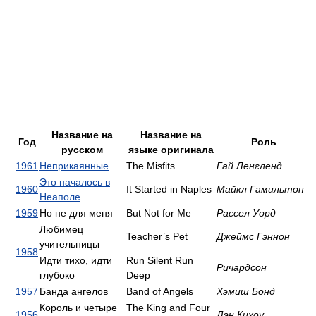
Название на
Название на
Год
Роль
русском
языке оригинала
1961
Неприкаянные
The Misfits
Гай Ленгленд
Это началось в
1960
It Started in Naples
Майкл Гамильтон
Неаполе
1959
Но не для меня
But Not for Me
Рассел Уорд
Любимец
Teacher’s Pet
Джеймс Гэннон
учительницы
1958
Идти тихо, идти
Run Silent Run
Ричардсон
глубоко
Deep
1957
Банда ангелов
Band of Angels
Хэмиш Бонд
Король и четыре
The King and Four
1956
Дэн Кихоу