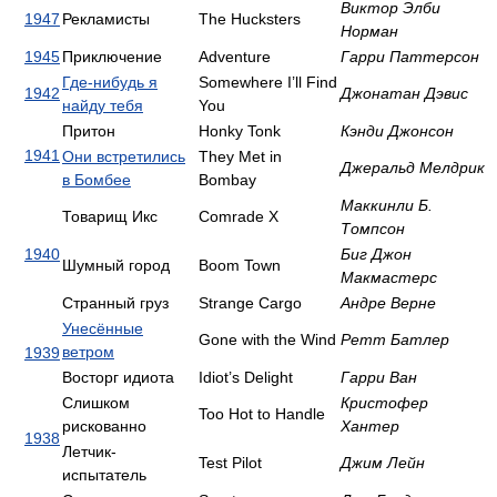
Виктор Элби
1947
Рекламисты
The Hucksters
Норман
1945
Приключение
Adventure
Гарри Паттерсон
Где-нибудь я
Somewhere I’ll Find
1942
Джонатан Дэвис
найду тебя
You
Притон
Honky Tonk
Кэнди Джонсон
1941
Они встретились
They Met in
Джеральд Мелдрик
в Бомбее
Bombay
Маккинли Б.
Товарищ Икс
Comrade X
Томпсон
1940
Биг Джон
Шумный город
Boom Town
Макмастерс
Странный груз
Strange Cargo
Андре Верне
Унесённые
Gone with the Wind
Ретт Батлер
ветром
1939
Восторг идиота
Idiot’s Delight
Гарри Ван
Слишком
Кристофер
Too Hot to Handle
рискованно
Хантер
1938
Летчик-
Test Pilot
Джим Лейн
испытатель