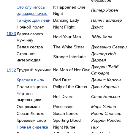
Фергюсон
Это случилось
It Happened One
Питер Уорен
однажды ночью
Night
Танцующая леди
Dancing Lady
Патч Галлахер
Ночной полёт
Night Flight
Джулс
1933
Держи своего
Hold Your Man
Эдди Холл
мужчину
Белая сестра
The White Sister
Джованни Севери
Странная
Доктор Нед
Strange Interlude
интерлюдия
Даррел
Джерри 'Бейб'
Трудный мужчина
No Man of Her Own
1932
Стюарт
Красная пыль
Red Dust
Деннис Карсон
Полли из цирка
Polly of the Circus
Джон Хартли
Чёртовы
Hell Divers
Стив Нельсон
ныряльщики
Одержимая
Possessed
Марк Уитни
Сюзан Ленокс
Susan Lenox
Родни Спенсер
Кровавый спорт
Sporting Blood
Уоррен Риддел
Ночная сиделка
Night Nurse
Ник