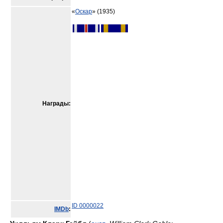
«
Оскар
» (1935)
Награды:
ID 0000022
IMDb
: