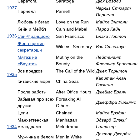
Саратога
Saratoga
Дюк Брэдли
1937
Чарльз Стюарт
Парнелл
Parnell
Парнелл
Любовь в бегах
Love on the Run
Майкл Энтони
Кейн и Мейбл
Cain and Mabel
Ларри Кейн
1936
Сан-Франциско
San Francisco
Блэки Нортон
Жена против
Wife vs. Secretary
Вэн Стэнхоуп
секретарши
Мятеж на
Mutiny on the
Лейтенант
«Баунти»
Bounty
Флетчер Кристиан
Зов предков
The Call of the Wild
Джек Торнтон
1935
Капитан Алан
Китайские моря
China Seas
Гаскелл
После работы
After Office Hours
Джеймс Бранч
Забывая про всех
Forsaking All
Джеффри Уильямс
других
Others
Цепи
Chained
Майкл Брэдли
Манхэттенская
Manhattan
Эдвард 'Блэки'
1934
мелодрама
Melodrama
Галлахер
Доктор Джордж
Мужчина в белом
Men in White