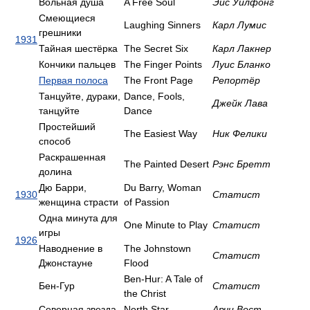
Вольная душа
A Free Soul
Эйс Уилфонг
Смеющиеся
Laughing Sinners
Карл Лумис
грешники
1931
Тайная шестёрка
The Secret Six
Карл Лакнер
Кончики пальцев
The Finger Points
Луис Бланко
Первая полоса
The Front Page
Репортёр
Танцуйте, дураки,
Dance, Fools,
Джейк Лава
танцуйте
Dance
Простейший
The Easiest Way
Ник Фелики
способ
Раскрашенная
The Painted Desert
Рэнс Бретт
долина
Дю Барри,
Du Barry, Woman
1930
Статист
женщина страсти
of Passion
Одна минута для
One Minute to Play
Статист
игры
1926
Наводнение в
The Johnstown
Статист
Джонстауне
Flood
Ben-Hur: A Tale of
Бен-Гур
Статист
the Christ
Северная звезда
North Star
Арчи Вест