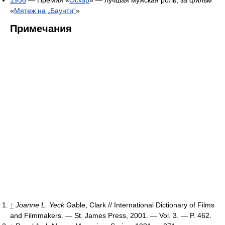
1936
— Премия «
Оскар
» — лучшая мужская роль, за фильм
«
Мятеж на „Баунти“
»
Примечания
↑
Joanne L. Yeck
Gable, Clark // International Dictionary of Films
and Filmmakers. — St. James Press, 2001. — Vol. 3. — P. 462.