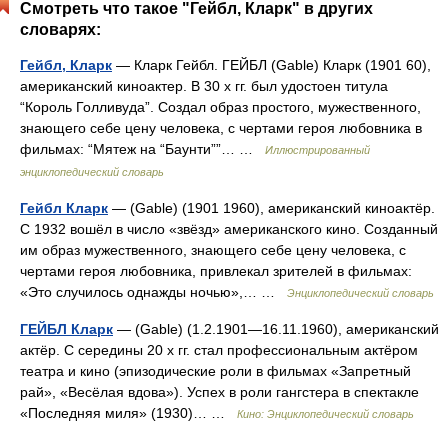
Смотреть что такое "Гейбл, Кларк" в других
словарях:
Гейбл, Кларк
— Кларк Гейбл. ГЕЙБЛ (Gable) Кларк (1901 60),
американский киноактер. В 30 х гг. был удостоен титула
“Король Голливуда”. Создал образ простого, мужественного,
знающего себе цену человека, с чертами героя любовника в
фильмах: “Мятеж на “Баунти””… …
Иллюстрированный
энциклопедический словарь
Гейбл Кларк
— (Gable) (1901 1960), американский киноактёр.
С 1932 вошёл в число «звёзд» американского кино. Созданный
им образ мужественного, знающего себе цену человека, с
чертами героя любовника, привлекал зрителей в фильмах:
«Это случилось однажды ночью»,… …
Энциклопедический словарь
ГЕЙБЛ Кларк
— (Gable) (1.2.1901—16.11.1960), американский
актёр. С середины 20 х гг. стал профессиональным актёром
театра и кино (эпизодические роли в фильмах «Запретный
рай», «Весёлая вдова»). Успех в роли гангстера в спектакле
«Последняя миля» (1930)… …
Кино: Энциклопедический словарь