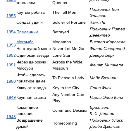
королевы
Queens
Полковник Бен
Крутые ребята
The Tall Men
Эллисон
1955
Солдат удачи
Soldier of Fortune
Хэнк Ли
Полковник Питер
1954
Преданные
Betrayed
Девентер
Могамбо
Mogambo
Виктор Марсвелл
1953
Не отпускай меня
Never Let Me Go
Филип Сазерленд
1952
Одинокая звезда
Lone Star
Деверо Бёрк
Через широкую
Across the Wide
1951
Флинт Митчелл
Миссури
Missouri
Чтобы сделать
To Please a Lady
Майк Брэннан
приятное даме
1950
Ключ от города
Key to the City
Стив Фиск
Any Number Can
1949
Крупная ставка
Чарли Энди Кинг
Play
Командное
Бриг. ген.
Command Decision
решение
К. С. Деннис
1948
Возвращение
Полковник Улисс
Homecoming
домой
Делби Джонсон