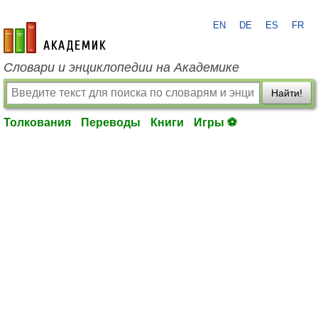
EN
DE
ES
FR
academic.ru
Словари и энциклопедии на Академике
Найти!
Толкования
Переводы
Книги
Игры ⚽