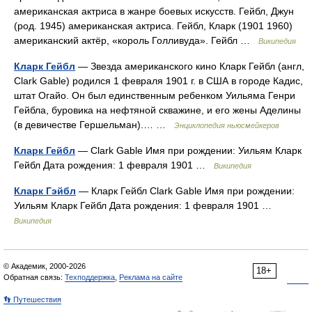
американская актриса в жанре боевых искусств. Гейбл, Джун
(род. 1945) американская актриса. Гейбл, Кларк (1901 1960)
американский актёр, «король Голливуда». Гейбл …
Википедия
Кларк Гейбл
— Звезда американского кино Кларк Гейбл (англ,
Clark Gable) родился 1 февраля 1901 г. в США в городе Кадис,
штат Огайо. Он был единственным ребенком Уильяма Генри
Гейбла, буровика на нефтяной скважине, и его жены Аделины
(в девичестве Гершельман).… …
Энциклопедия ньюсмейкеров
Кларк Гейбл
— Clark Gable Имя при рождении: Уильям Кларк
Гейбл Дата рождения: 1 февраля 1901 …
Википедия
Кларк Гэйбл
— Кларк Гейбл Clark Gable Имя при рождении:
Уильям Кларк Гейбл Дата рождения: 1 февраля 1901 …
Википедия
© Академик, 2000-2026
18+
Обратная связь:
Техподдержка
,
Реклама на сайте
👣 Путешествия