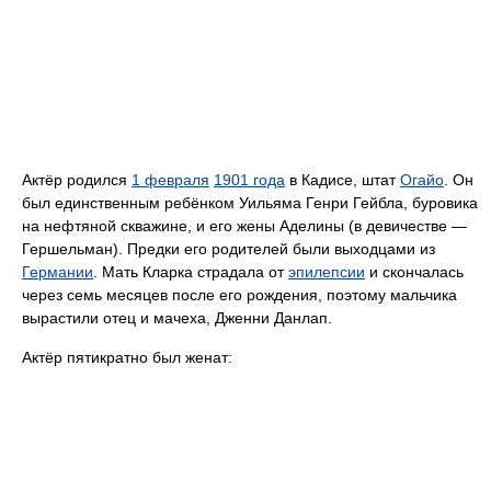
Актёр родился
1 февраля
1901 года
в Кадисе, штат
Огайо
. Он
был единственным ребёнком Уильяма Генри Гейбла, буровика
на нефтяной скважине, и его жены Аделины (в девичестве —
Гершельман). Предки его родителей были выходцами из
Германии
. Мать Кларка страдала от
эпилепсии
и скончалась
через семь месяцев после его рождения, поэтому мальчика
вырастили отец и мачеха, Дженни Данлап.
Актёр пятикратно был женат: