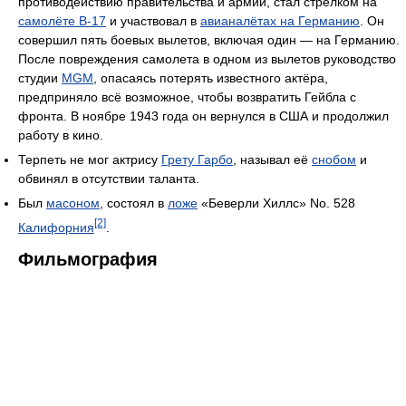
противодействию правительства и армии, стал стрелком на
самолёте B-17
и участвовал в
авианалётах на Германию
. Он
совершил пять боевых вылетов, включая один — на Германию.
После повреждения самолета в одном из вылетов руководство
студии
MGM
, опасаясь потерять известного актёра,
предприняло всё возможное, чтобы возвратить Гейбла с
фронта. В ноябре 1943 года он вернулся в США и продолжил
работу в кино.
Терпеть не мог актрису
Грету Гарбо
, называл её
снобом
и
обвинял в отсутствии таланта.
Был
масоном
, состоял в
ложе
«Беверли Хиллс» No. 528
[2]
Калифорния
.
Фильмография