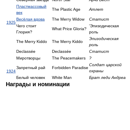
Пластмассовый
The Plastic Age
Атлет
век
Весёлая вдова
The Merry Widow
Статист
1925
Чего стоит
'Эпизодическая
What Price Gloria?
Глория?
роль
Эпизодическая
The Merry Kiddo
The Merry Kiddo
роль
Declassée
Declassée
Статист
Миротворцы
The Peacemakers
?
Солдат царской
Запретный рай
Forbidden Paradise
охраны
1924
Белый человек
White Man
Брат леди Андреа
Награды и номинации