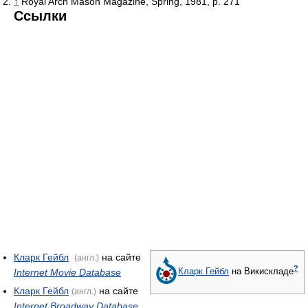
↑
Royal Arch Mason Magazine, Spring, 1981, p. 271
Ссылки
Кларк Гейбл
на сайте
(англ.)
?
Internet Movie Database
Кларк Гейбл
на Викискладе
Кларк Гейбл
на сайте
(англ.)
Internet Broadway Database