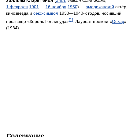
Уилльям Кларк Гейбл
(
англ.
William Clark Gable
;
1 февраля
1901
—
16 ноября
1960
) —
американский
актёр,
кинозвезда и
секс-символ
1930—1940-х годов, носивший
[1]
прозвище «Король Голливуда»
. Лауреат премии «
Оскар
»
(1934).
Содержание