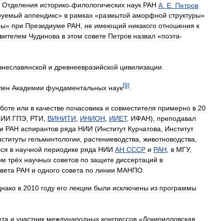
Отделения
историко
-
филологических
наук
РАН
А
.
Е
.
Петров
руемый
аппендикс
»
в
рамках
«
размытой
аморфной
структуры
»
ры
»
при
Президиуме
РАН
,
не
имеющий
никакого
отношения
к
вителем
Чудинова
в
этом
совете
Петров
назвал
«
поэта
-
внеславянской
и
древнеевразийской
цивилизации
.
[
9
]
лен
Академии
фундаментальных
наук
.
боте
или
в
качестве
почасовика
и
совместителя
примерно
в
20
НИИ
ГПЭ
,
РТИ
,
ВИНИТИ
,
ИНИОН
,
ИИЕТ
,
ИФАН
),
преподавал
и
РАН
аспирантов
ряда
НИИ
(
Институт
Курчатова
,
Институт
нституты
гельминтологии
,
растениеводства
,
животноводства
,
лся
в
научной
периодике
ряда
НИИ
АН
СССР
и
РАН
,
в
МГУ
,
ом
трёх
научных
советов
по
защите
диссертаций
в
вета
РАН
и
одного
совета
по
линии
МАНПО
.
днако
в
2010
году
его
лекции
были
исключены
из
программы
ета
и
участник
международных
конгрессов
«
Докирилловская