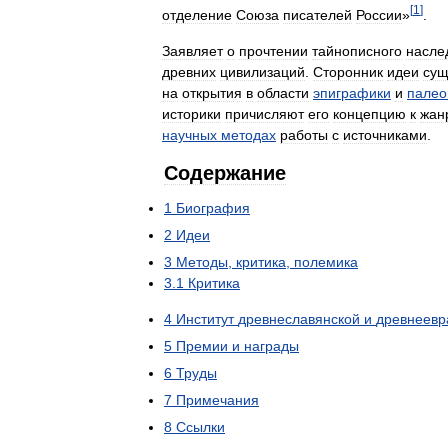
[
1
]
отделение
Союза
писателей
России
»
.
Заявляет
о
прочтении
тайнописного
насле
древних
цивилизаций
.
Сторонник
идеи
сущ
на
открытия
в
области
эпиграфики
и
палео
историки
причисляют
его
концепцию
к
жан
научных
методах
работы
с
источниками
.
Содержание
1
Биография
2
Идеи
3
Методы
,
критика
,
полемика
3
.
1
Критика
4
Институт
древнеславянской
и
древнеевр
5
Премии
и
награды
6
Труды
7
Примечания
8
Ссылки