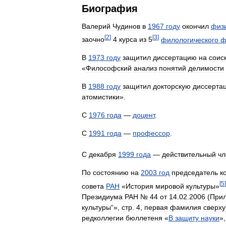
Биография
Валерий
Чудинов
в
1967
году
окончил
физ
[
2
]
[
3
]
заочно
4
курса
из
5
филологического
ф
В
1973
году
защитил
диссертацию
на
соис
«
Философский
анализ
понятий
делимости
В
1988
году
защитил
докторскую
диссерта
атомистики
».
С
1976
года
—
доцент
.
С
1991
года
—
профессор
.
С
декабря
1999
года
—
действительный
чл
По
состоянию
на
2003
год
председатель
к
[
5
]
совета
РАН
«
История
мировой
культуры
»
Президиума
РАН
№
44
от
14
.
02
.
2006
(
При
культуры
“»,
стр
.
4
,
первая
фамилия
сверху
редколлегии
бюллетеня
«
В
защиту
науки
»