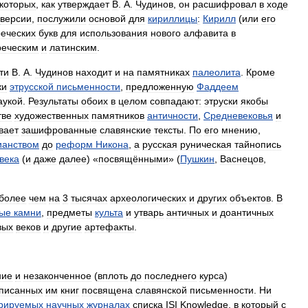
которых
,
как
утверждает
В
.
А
.
Чудинов
,
он
расшифровал
в
ходе
версии
,
послужили
основой
для
кириллицы
:
Кирилл
(
или
его
реческих
букв
для
использования
нового
алфавита
в
реческим
и
латинским
.
ти
В
.
А
.
Чудинов
находит
и
на
памятниках
палеолита
.
Кроме
ки
этрусской
письменности
,
предложенную
Фаддеем
аукой
.
Результаты
обоих
в
целом
совпадают:
этруски
якобы
тве
художественных
памятников
античности
,
Средневековья
и
вает
зашифрованные
славянские
тексты
.
По
его
мнению
,
ианством
до
реформ
Никона
,
а
русская
руническая
тайнопись
века
(
и
даже
далее
) «
посвящёнными
» (
Пушкин
,
Васнецов
,
более
чем
на
3
тысячах
археологических
и
других
объектов
.
В
ые
камни
,
предметы
культа
и
утварь
античных
и
доантичных
вых
веков
и
другие
артефакты
.
ние
и
незаконченное
(
вплоть
до
последнего
курса
)
писанных
им
книг
посвящена
славянской
письменности
.
Ни
рируемых
научных
журналах
списка
ISI
Knowledge
,
в
который
с