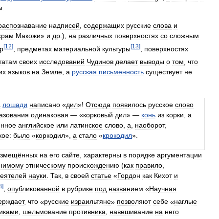
ы
.
распознавание
надписей
,
содержащих
русские
слова
и
храм
Макожи
»
и
др
.),
на
различных
поверхностях
со
сложным
[
12
]
[
13
]
р
,
предметах
материальной
культуры
,
поверхностях
татам
своих
исследований
Чудинов
делает
выводы
о
том
,
что
их
языков
на
Земле
,
а
русская
письменность
существует
не
а
лошади
написано
«
дил
»!
Отсюда
появилось
русское
слово
азования
одинаковая
— «
корковый
дил
» —
конь
из
корки
,
а
ённое
английское
или
латинское
слово
,
а
,
наоборот
,
кое:
было
«
коркодил
»,
а
стало
«
крокодил
».
азмещённых
на
его
сайте
,
характерны
в
порядке
аргументации
нимому
этническому
происхождению
(
как
правило
,
еятелей
науки
.
Так
,
в
своей
статье
«
Гордон
как
Кихот
и
8
]
,
опубликованной
в
рубрике
под
названием
«
Научная
ерждает
,
что
«
русские
израильтяне
»
позволяют
себе
«
наглые
иками
,
шельмование
противника
,
навешивание
на
него