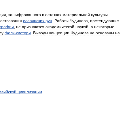
дия
,
зашифрованного
в
остатках
материальной
культуры
ествования
славянских
рун
.
Работы
Чудинова
,
претендующие
графии
,
не
признаются
академической
наукой
,
а
некоторые
ру
фолк
-
хистори
.
Выводы
концепции
Чудинова
не
основаны
на
азийской
цивилизации