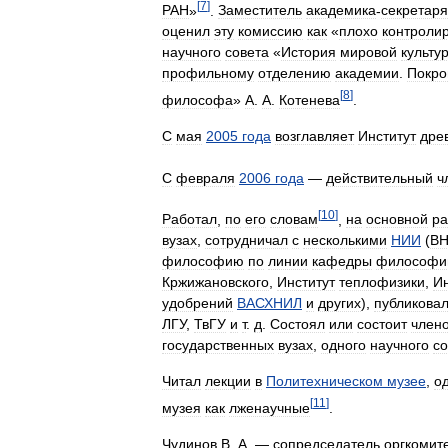
[
7
]
РАН
»
.
Заместитель
академика
-
секретаря
оценил
эту
комиссию
как
«
плохо
контроли
научного
совета
«
История
мировой
культу
профильному
отделению
академии
.
Покро
[
8
]
философа
»
А
.
А
.
Котенева
.
С
мая
2005
года
возглавляет
Институт
дре
С
февраля
2006
года
—
действительный
ч
[
10
]
Работал
,
по
его
словам
,
на
основной
ра
вузах
,
сотрудничал
с
несколькими
НИИ
(
В
философию
по
линии
кафедры
философи
Кржижановского
,
Институт
теплофизики
,
И
удобрений
ВАСХНИЛ
и
других
),
публикова
ЛГУ
,
ТвГУ
и
т
.
д
.
Состоял
или
состоит
член
государственных
вузах
,
одного
научного
со
Читал
лекции
в
Политехническом
музее
,
о
[
11
]
музея
как
лженаучные
.
Чудинов
В
.
А
. —
сопредседатель
оргкомит