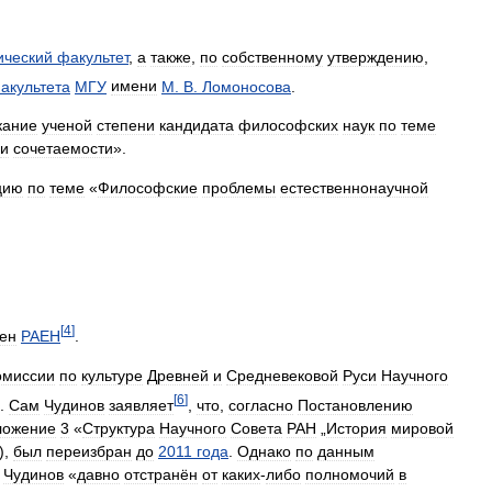
ический
факультет
,
а
также
,
по
собственному
утверждению
,
акультета
МГУ
имени
М
.
В
.
Ломоносова
.
кание
ученой
степени
кандидата
философских
наук
по
теме
и
сочетаемости
».
цию
по
теме
«
Философские
проблемы
естественнонаучной
[
4
]
ен
РАЕН
.
омиссии
по
культуре
Древней
и
Средневековой
Руси
Научного
[
6
]
.
Сам
Чудинов
заявляет
,
что
,
согласно
Постановлению
ложение
3
«
Структура
Научного
Совета
РАН
„
История
мировой
),
был
переизбран
до
2011
года
.
Однако
по
данным
,
Чудинов
«
давно
отстранён
от
каких
-
либо
полномочий
в