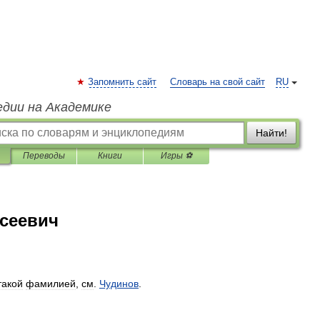
Запомнить сайт
Словарь на свой сайт
RU
едии на Академике
Найти!
Переводы
Книги
Игры ⚽
ксеевич
такой
фамилией
,
см
.
Чудинов
.