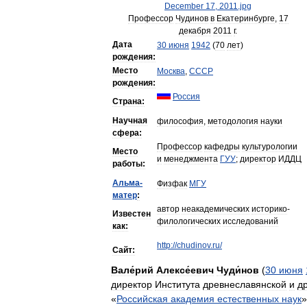
Профессор
Чудинов
в
Екатеринбурге
,
17
декабря
2011
г
.
Дата
30
июня
1942
(
70
лет
)
рождения:
Место
Москва
,
СССР
рождения:
Россия
Страна:
Научная
философия
,
методология
науки
сфера:
Профессор
кафедры
культурологии
Место
и
менеджмента
ГУУ
;
директор
ИДДЦ
работы:
Альма
-
Физфак
МГУ
матер
:
автор
неакадемических
историко
-
Известен
филологических
исследований
как:
http:
//
chudinov
.
ru
/
Сайт:
Вале́рий
Алексе́евич
Чуди́нов
(
30
июня
директор
Института
древнеславянской
и
д
«
Российская
академия
естественных
наук
»