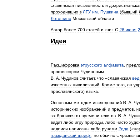
славянская
письменность
и
дохристианска
проходивших
в
ЛГУ
им
.
Пушкина
(
бывший
Лотошино
Московской
области
.
Автор
более
700
статей
и
книг
.
С
26
июня
Идеи
Расшифровка
этрусского
алфавита
,
предл
профессором
Чудиновым
В
.
А
.
Чудинов
считает
,
что
«
славянская
вед
известных
цивилизаций
.
Кроме
того
,
он
уд
праславянского
)
языка
.
Основным
методом
исследований
В
.
А
.
Чу
исторических
изображений
и
предметов
,
и
затёршихся
от
времени
текстов
.
В
.
А
.
Чуди
видит
либо
игру
природы
,
либо
чисто
худо
надписи
написаны
либо
рунами
Рода
(«
на
гражданский
шрифт
,
но
обычно
с
чрезвыча