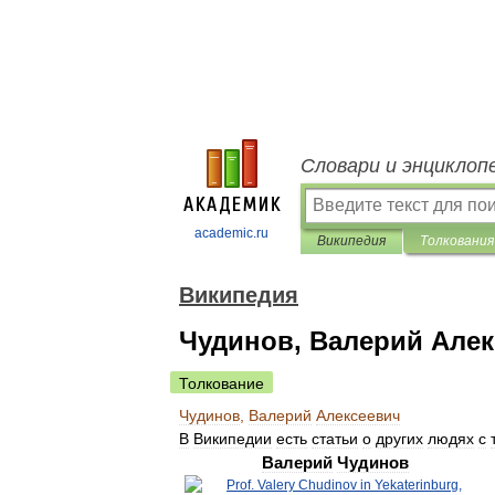
Словари и энциклоп
academic.ru
Википедия
Толкования
Википедия
Чудинов, Валерий Але
Толкование
Чудинов
,
Валерий
Алексеевич
В
Википедии
есть
статьи
о
других
людях
с
Валерий
Чудинов