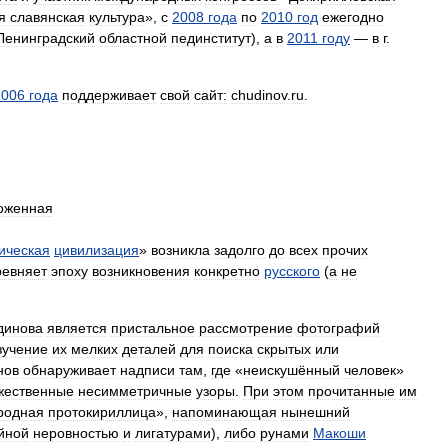
я
славянская
культура
»,
с
2008
года
по
2010
год
ежегодно
Ленинградский
областной
пединститут
),
а
в
2011
году
—
в
г
.
2006
года
поддерживает
свой
сайт:
chudinov
.
ru
.
оженная
ическая
цивилизация
»
возникла
задолго
до
всех
прочих
ревняет
эпоху
возникновения
конкретно
русского
(
а
не
динова
является
пристальное
рассмотрение
фотографий
зучение
их
мелких
деталей
для
поиска
скрытых
или
нов
обнаруживает
надписи
там
,
где
«
неискушённый
человек
»
жественные
несимметричные
узоры
.
При
этом
прочитанные
им
родная
протокириллица
»,
напоминающая
нынешний
йной
неровностью
и
лигатурами
),
либо
рунами
Макоши