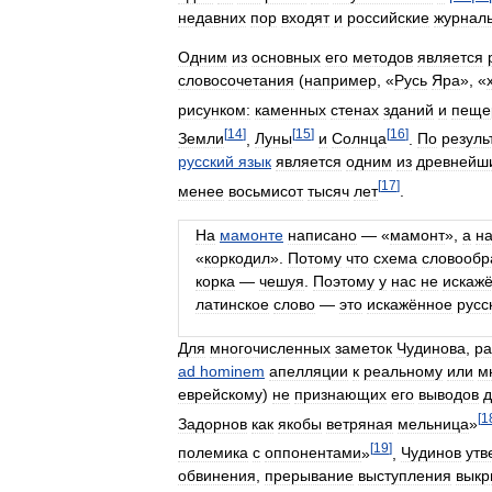
недавних
пор
входят
и
российские
журнал
Одним
из
основных
его
методов
является
словосочетания
(
например
, «
Русь
Яра
», «
рисунком:
каменных
стенах
зданий
и
пеще
[
14
]
[
15
]
[
16
]
Земли
,
Луны
и
Солнца
.
По
резуль
русский
язык
является
одним
из
древнейш
[
17
]
менее
восьмисот
тысяч
лет
.
На
мамонте
написано
— «
мамонт
»,
а
н
«
коркодил
».
Потому
что
схема
словообр
корка
—
чешуя
.
Поэтому
у
нас
не
искаж
латинское
слово
—
это
искажённое
русс
Для
многочисленных
заметок
Чудинова
,
р
ad
hominem
апелляции
к
реальному
или
м
еврейскому
)
не
признающих
его
выводов
д
[
1
Задорнов
как
якобы
ветряная
мельница
»
[
19
]
полемика
с
оппонентами
»
,
Чудинов
утв
обвинения
,
прерывание
выступления
выкр