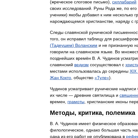
(
жреческое
слоговое
письмо
),
силлабарий
своих
исследований
.
Руны
Рода
же
,
по
его
ученики
)
якобы
добавил
к
ним
несколько
г
нарождающемся
христианстве
,
наряду
с
г
Следы
славянской
рунической
письменнос
того
,
он
исправил
таблицу
для
расшифров
(
Тадеушем
)
Воланским
и
не
признанную
н
говорили
на
славянском
языке
.
Во
множес
позднейших
времён
В
.
А
.
Чудинов
усматри
славянский
ведизм
сосуществовал
с
христ
местами
использовалась
до
середины
XIX
Жан
Кокто
,
общество
«
Туле
»
).
Чудинов
усматривает
рунические
надписи
их
числе
—
древние
святилища
и
священн
времен
,
грамоты
,
христианские
иконы
пер
Методы
,
критика
,
полемика
В
.
А
.
Чудинов
имеет
физическое
образова
филологическое
,
однако
большая
часть
на
одна
из
его
работ
не
опубликована
в
рефе