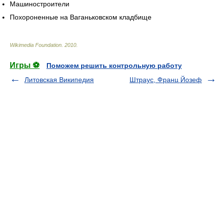
Машиностроители
Похороненные на Ваганьковском кладбище
Wikimedia Foundation
.
2010
.
Игры ⚽
Поможем решить контрольную работу
Литовская Википедия
Штраус, Франц Йозеф