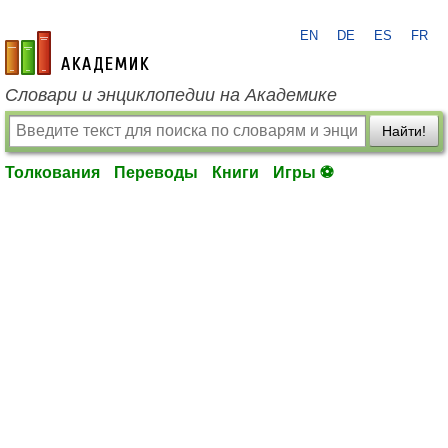
EN
DE
ES
FR
academic.ru
Словари и энциклопедии на Академике
Найти!
Толкования
Переводы
Книги
Игры ⚽