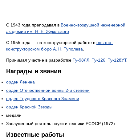
С 1943 года преподавал в
Военно-воздушной инженерной
академии им. Н. Е. Жуковского
.
С 1955 года — на конструкторской работе в
опытно-
конструкторском бюро А. Н. Туполева
.
Принимал участие в разработке
Ту-98ЛЛ
,
Ту-126
,
Ту-128УТ
.
Награды и звания
орден Ленина
орден Отечественной войны 2‑й степени
орден Трудового Красного Знамени
орден Красной Звезды
медали
Заслуженный деятель науки и техники РСФСР (1972).
Известные работы