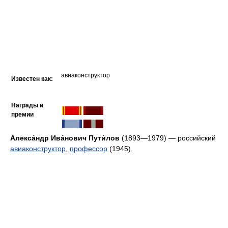
авиаконструктор
Известен как:
Награды и
премии
Алекса́ндр Ива́нович Пути́лов
(1893—1979) — российский
авиаконструктор
,
профессор
(1945).