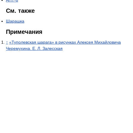
См. также
Шарашка
Примечания
↑
«Туполевская шарага» в рисунках Алексея Михайловича
Черемухина. Е. Л. Залесская