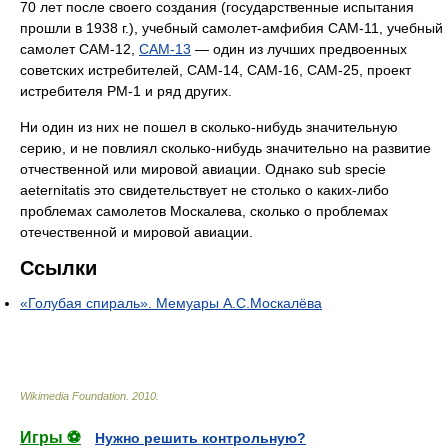
70 лет после своего создания (государственные испытания
прошли в 1938 г.), учебный самолет-амфибия САМ-11, учебный
самолет САМ-12,
САМ-13
— один из лучших предвоенных
советских истребителей, САМ-14, САМ-16, САМ-25, проект
истребителя РМ-1 и ряд других.
Ни один из них не пошел в сколько-нибудь значительную
серию, и не повлиял сколько-нибудь значительно на развитие
отчественной или мировой авиации. Однако sub specie
aeternitatis это свидетельствует не столько о каких-либо
проблемах самолетов Москалева, сколько о проблемах
отечественной и мировой авиации.
Ссылки
«Голубая спираль». Мемуары А.С.Москалёва
Wikimedia Foundation
.
2010
.
Игры ⚽
Нужно решить контрольную?