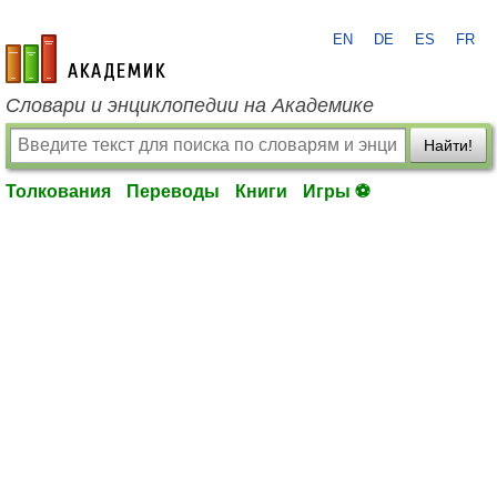
EN
DE
ES
FR
academic.ru
Словари и энциклопедии на Академике
Найти!
Толкования
Переводы
Книги
Игры ⚽