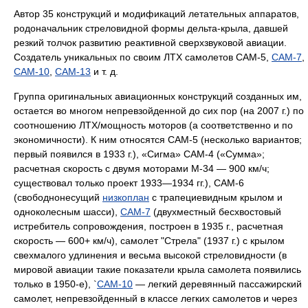
Автор 35 конструкций и модификаций летательных аппаратов,
родоначальник стреловидной формы дельта-крыла, давшей
резкий толчок развитию реактивной сверхзвуковой авиации.
Создатель уникальных по своим ЛТХ самолетов САМ-5,
САМ-7
,
САМ-10
,
САМ-13
и т. д.
Группа оригинальных авиационных конструкций созданных им,
остается во многом непревзойденной до сих пор (на 2007 г.) по
соотношению ЛТХ/мощность моторов (а соответственно и по
экономичности). К ним относятся САМ-5 (несколько вариантов;
первый появился в 1933 г.), «Сигма» САМ-4 («Сумма»;
расчетная скорость с двумя моторами М-34 — 900 км/ч;
существовал только проект 1933—1934 гг.), САМ-6
(свободнонесущий
низкоплан
с трапециевидным крылом и
одноколесным шасси),
САМ-7
(двухместный бесхвостовый
истребитель сопровождения, построен в 1935 г., расчетная
скорость — 600+ км/ч), самолет "Стрела" (1937 г.) с крылом
свехмалого удлинения и весьма высокой стреловидности (в
мировой авиации такие показатели крыла самолета появились
только в 1950-е), `
САМ-10
— легкий деревянный пассажирский
самолет, непревзойденный в классе легких самолетов и через