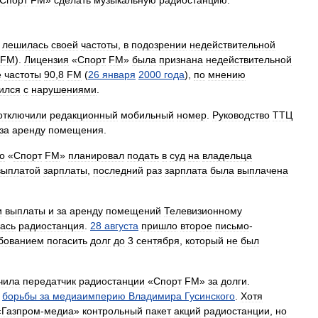
лешилась
своей
частоты
,
в
подозрении
недействительной
FM
).
Лицензия
«
Спорт
FM
»
была
признана
недействительной
е
частоты
90
,
8
FM
(
26
января
2000
года
),
по
мнению
ился
с
нарушениями
.
отключили
редакционный
мобильный
номер
.
Руководство
ТТЦ
за
аренду
помещения
.
о
«
Спорт
FM
»
планировал
подать
в
суд
на
владельца
выплатой
зарплаты
,
последний
раз
зарплата
была
выплачена
и
выплаты
и
за
аренду
помещений
Телевизионному
ась
радиостанция
.
28
августа
пришло
второе
письмо
-
бованием
погасить
долг
до
3
сентября
,
который
не
был
чила
передатчик
радиостанции
«
Спорт
FM
»
за
долги
.
борьбы
за
медиаимперию
Владимира
Гусинского
.
Хотя
«
Газпром
-
медиа
»
контрольный
пакет
акций
радиостанции
,
но