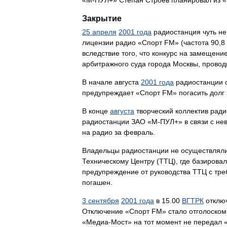
Закрытие
25
апреля
2001
года
радиостанция
чуть
не
лицензии
радио
«
Спорт
FM
» (
частота
90
,
8
вследствие
того
,
что
конкурс
на
замещени
арбитражного
суда
города
Москвы
,
провод
В
начале
августа
2001
года
радиостанции
предупреждает
«
Спорт
FM
»
погасить
долг
В
конце
августа
творческий
коллектив
ради
радиостанции
ЗАО
«
М
-
ПУЛ
+»
в
связи
с
не
на
радио
за
февраль
.
Владельцы
радиостанции
не
осуществлял
Техническому
Центру
(
ТТЦ
),
где
базировал
предупреждение
от
руководства
ТТЦ
с
тре
погашен
.
3
сентября
2001
года
в
15
.
00
ВГТРК
отклю
Отключение
«
Спорт
FM
»
стало
отголоском
«
Медиа
-
Мост
»
на
тот
момент
не
передал