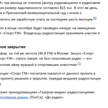
M
»
три
месяца
не
платила
Центру
радиовещания
и
радиосвязи
ции
размер
задолженности
составлял
$
15
тыс
.
В
этот
же
день
,
ли
в
Пресненский
межмуниципальный
суд
с
иском
о
[
6
]
латить
им
заработную
плату
за
последние
шесть
месяцев
.
что
в
конце
сентября
будет
проведен
конкурс
на
замещении
т
«
Спорт
FM
».
Владельцы
радиостанции
принимали
участие
в
ное
закрытие
эфир
,
на
той
же
частоте
(
90
,
8
FM
)
в
Москве
.
Запуск
«
Спорт
орт
FM
»,
строго
говоря
,
не
был
спортивным
радио
—
его
[
7
]
полнив
эфир
музыкой
и
спортивными
новостями
.
анции
«
Спорт
FM
»
посчитали
оказатся
от
данного
проекта
в
принято
решение
о
закрытии
,
передав
вещание
радиостанции
ц
.
рьмя
принадлежащими
«
Газпром
-
медиа
»
радиостанциями:
опулярное
радио
»
(
ПопСа
), «
До
-
радио
».