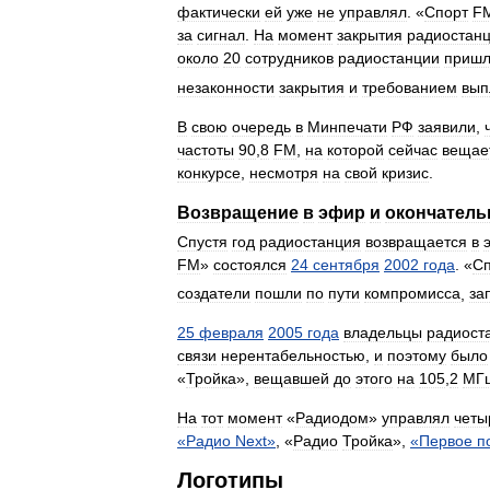
фактически
ей
уже
не
управлял
. «
Спорт
F
за
сигнал
.
На
момент
закрытия
радиостан
около
20
сотрудников
радиостанции
приш
незаконности
закрытия
и
требованием
вып
В
свою
очередь
в
Минпечати
РФ
заявили
,
частоты
90
,
8
FM
,
на
которой
сейчас
вещае
конкурсе
,
несмотря
на
свой
кризис
.
Возвращение
в
эфир
и
окончатель
Спустя
год
радиостанция
возвращается
в
FM
»
состоялся
24
сентября
2002
года
. «
Сп
создатели
пошли
по
пути
компромисса
,
за
25
февраля
2005
года
владельцы
радиост
связи
нерентабельностью
,
и
поэтому
было
«
Тройка
»,
вещавшей
до
этого
на
105
,
2
МГ
На
тот
момент
«
Радиодом
»
управлял
четы
«
Радио
Next
»
, «
Радио
Тройка
»,
«
Первое
п
Логотипы