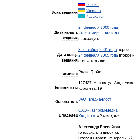
Россия
Украина
Зона
вещания
Казахстан
24
февраля
2000
года
Дата
начала
24
сентября
2002
года
вещания
перезапуск
3
сентября
2001
года
первое
Дата
конца
24
февраля
2005
года
второе
и
вещания
окончательное
Радио
Тройка
Заменён
127427
,
Москва
,
ул
.
Академика
Координаты
Королева
,
19
ЗАО
«
Медиа
-
Мост
»
Основатель
ОАО
«
Газпром
-
Медиа
Владелец
Холдинг
»
, «
Радиодом
»
Александр
Елисейкин
-
генеральный
директор
Степан
Строев
-
генеральный