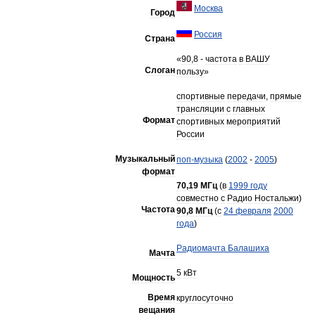
Москва
Город
Россия
Страна
«
90
,
8
-
частота
в
ВАШУ
Слоган
пользу
»
спортивные
передачи
,
прямые
трансляции
с
главных
Формат
спортивных
мероприятий
России
Музыкальный
поп
-
музыка
(
2002
-
2005
)
формат
70
,
19
МГц
(
в
1999
году
совместно
с
Радио
Ностальжи
)
Частота
90
,
8
МГц
(
c
24
февраля
2000
года
)
Радиомачта
Балашиха
Мачта
5
кВт
Мощность
Время
круглосуточно
вещания