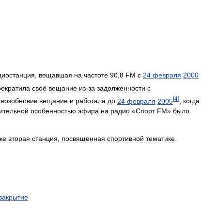
диостанция
,
вещавшая
на
частоте
90
,
8
FM
с
24
февраля
2000
рекратила
своё
вещание
из
-
за
задолженности
с
[
4
]
возобновив
вещание
и
работала
до
24
февраля
2005
,
когда
ительной
особенностью
эфира
на
радио
«
Спорт
FM
»
было
же
вторая
станция
,
посвященная
спортивной
тематике
.
закрытие