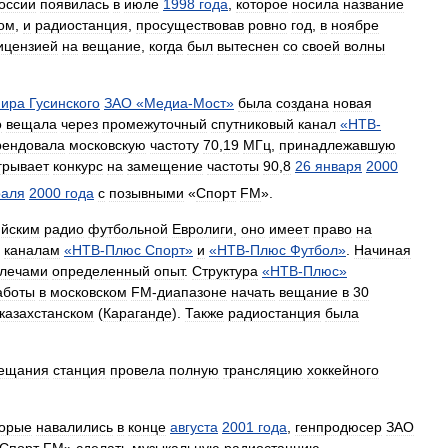
оссии
появилась
в
июле
1998
года
,
которое
носила
название
ом
,
и
радиостанция
,
просуществовав
ровно
год
,
в
ноябре
ицензией
на
вещание
,
когда
был
вытеснен
со
своей
волны
ира
Гусинского
ЗАО
«
Медиа
-
Мост
»
была
создана
новая
о
вещала
через
промежуточный
спутниковый
канал
«
НТВ
-
рендовала
московскую
частоту
70
,
19
МГц
,
принадлежавшую
грывает
конкурс
на
замещение
частоты
90
,
8
26
января
2000
аля
2000
года
с
позывными
«
Спорт
FM
».
ийским
радио
футбольной
Евролиги
,
оно
имеет
право
на
каналам
«
НТВ
-
Плюс
Спорт
»
и
«
НТВ
-
Плюс
Футбол
»
.
Начиная
лечами
определенный
опыт
.
Структура
«
НТВ
-
Плюс
»
аботы
в
московском
FM
-
диапазоне
начать
вещание
в
30
казахстанском
(
Караганде
).
Также
радиостанция
была
ещания
станция
провела
полную
трансляцию
хоккейного
торые
навалились
в
конце
августа
2001
года
,
генпродюсер
ЗАО
Спорт
FM
»
сделать
музыкальную
радиостанцию
.