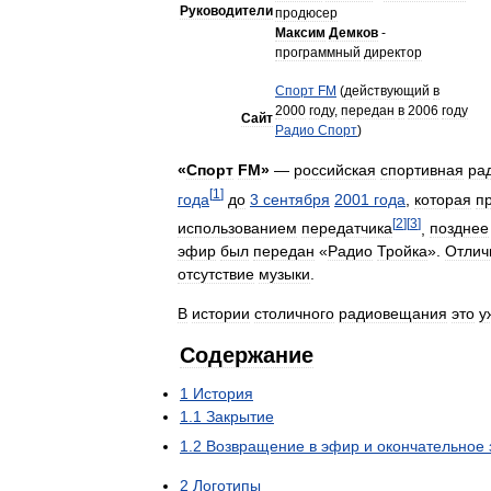
Руководители
продюсер
Максим
Демков
-
программный
директор
Спорт
FM
(
действующий
в
2000
году
,
передан
в
2006
году
Сайт
Радио
Спорт
)
«
Спорт
FM
»
—
российская
спортивная
ра
[
1
]
года
до
3
сентября
2001
года
,
которая
п
[
2
]
[
3
]
использованием
передатчика
,
позднее
эфир
был
передан
«
Радио
Тройка
».
Отлич
отсутствие
музыки
.
В
истории
столичного
радиовещания
это
у
Содержание
1
История
1
.
1
Закрытие
1
.
2
Возвращение
в
эфир
и
окончательное
2
Логотипы