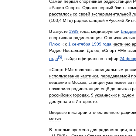
Самая
первая
спортивная
радиостанция
Р
«
Радио
Спорт
».
Однако
первый
блин
-
ком
рассталось
со
своей
экспериментальной
л
(
103
,
4
МГц
)
радиостанцией
«
Русский
Хит
».
В
августе
1999
года
,
медиагруппой
Владим
спортивная
радиостанция
.
Она
изначальн
Плюс
»
;
с
1
сентября
1999
года
частично
а
Радио
Ностальжи
.
Далее
, «
Спорт
FM
»
выи
[
5
]
года
,
выйдя
официально
в
эфир
24
февр
«
Спорт
FM
»
являлась
официальным
росс
использование
картинки
,
передаваемой
по
вещание
в
Москве
,
станция
уже
имеет
за
п
позволила
радиостанции
ещё
до
начала
р
российских
городах
,
9
украинских
и
одном
доступна
и
в
Интернете
.
Впервые
в
истории
отечественного
радиов
матча
.
В
тяжелые
времена
для
радиостанции
,
ко
«
М
-
ПУЛ
+»
Степан
Строев
планировал
из
«