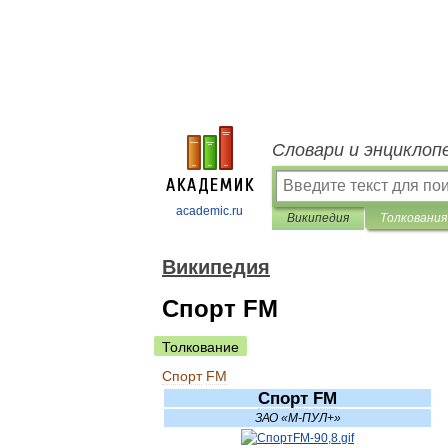
Словари и энциклоп
academic.ru
Википедия
Толкования
Википедия
Спорт FM
Толкование
Спорт
FM
Спорт
FM
ЗАО
«
М
-
ПУЛ
+»