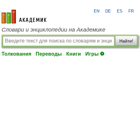
EN
DE
ES
FR
academic.ru
Словари и энциклопедии на Академике
Найти!
Толкования
Переводы
Книги
Игры ⚽