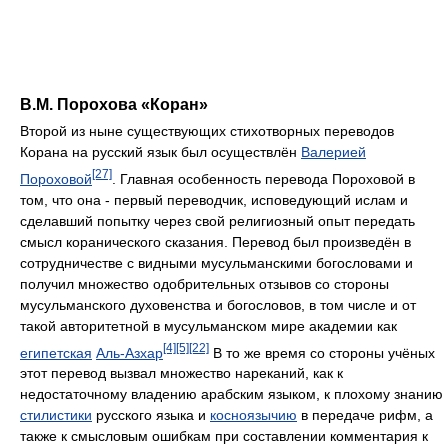
В.М. Порохова «Коран»
Второй из ныне существующих стихотворных переводов
Корана на русский язык был осуществлён
Валерией
[27]
Пороховой
. Главная особенность перевода Пороховой в
том, что она - первый переводчик, исповедующий ислам и
сделавший попытку через свой религиозный опыт передать
смысл коранического сказания. Перевод был произведён в
сотрудничестве с видными мусульманскими богословами и
получил множество одобрительных отзывов со стороны
мусульманского духовенства и богословов, в том числе и от
такой авторитетной в мусульманском мире академии как
[4]
[5]
[22]
египетская
Аль-Азхар
В то же время со стороны учёных
этот перевод вызвал множество нареканий, как к
недостаточному владению арабским языком, к плохому знанию
стилистики
русского языка и
косноязычию
в передаче рифм, а
также к смысловым ошибкам при составлении комментария к