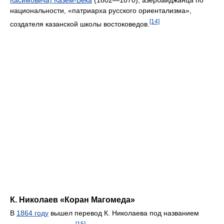
Касимовича) Казем-Бека
(1802—1870), азербайджанца по
национальности, «патриарха русского ориентализма»,
[14]
создателя казанской школы востоковедов.
К. Николаев «Коран Магомеда»
В
1864 году
вышел перевод К. Николаева под названием
[15]