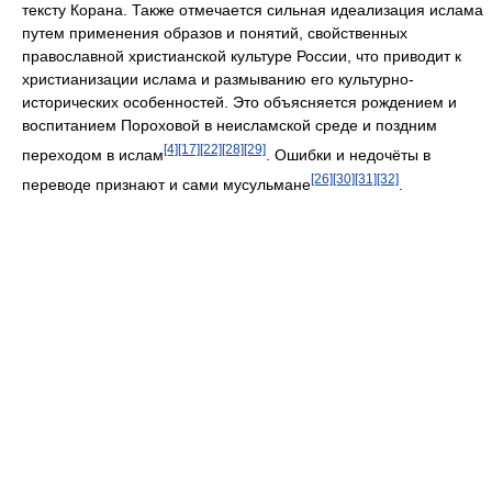
тексту Корана. Также отмечается сильная идеализация ислама
путем применения образов и понятий, свойственных
православной христианской культуре России, что приводит к
христианизации ислама и размыванию его культурно-
исторических особенностей. Это объясняется рождением и
воспитанием Пороховой в неисламской среде и поздним
[4]
[17]
[22]
[28]
[29]
переходом в ислам
. Ошибки и недочёты в
[26]
[30]
[31]
[32]
переводе признают и сами мусульмане
.