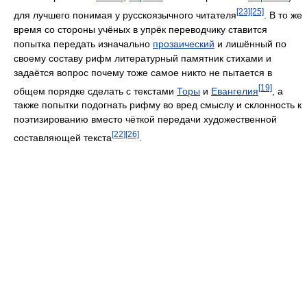
[23]
[25]
для лучшего понимая у русскоязычного читателя
. В то же
время со стороны учёных в упрёк переводчику ставится
попытка передать изначально
прозаический
и лишённый по
своему составу рифм литературный памятник стихами и
задаётся вопрос почему тоже самое никто не пытается в
[19]
общем порядке сделать с текстами
Торы
и
Евангелия
, а
также попытки подогнать рифму во вред смыслу и склонность к
поэтизированию вместо чёткой передачи художественной
[22]
[26]
составляющей текста
.