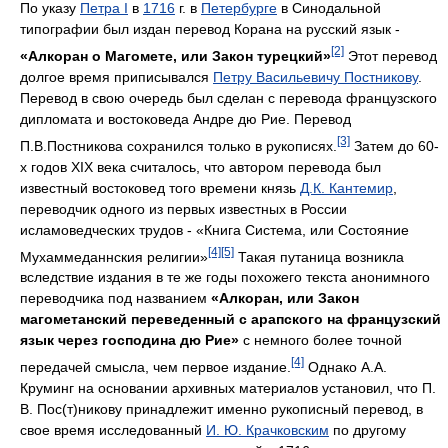
По указу
Петра I
в
1716
г. в
Петербурге
в Синодальной
типографии был издан перевод Корана на русский язык -
[2]
«Алкоран о Магомете, или Закон турецкий»
Этот перевод
долгое время приписывался
Петру Васильевичу Постникову
.
Перевод в свою очередь был сделан с перевода французского
дипломата и востоковеда Андре дю Рие. Перевод
[3]
П.В.Постникова сохранился только в рукописях.
Затем до 60-
х годов XIX века считалось, что автором перевода был
известный востоковед того времени князь
Д.К. Кантемир
,
переводчик одного из первых известных в России
исламоведческих трудов - «Книга Система, или Состояние
[4]
[5]
Мухаммеданнския религии»
Такая путаница возникла
вследствие издания в те же годы похожего текста анонимного
переводчика под названием
«Алкоран, или Закон
магометанский переведенный с арапского на французский
язык через господина дю Рие»
с немного более точной
[4]
передачей смысла, чем первое издание.
Однако А.А.
Круминг на основании архивных материалов установил, что П.
В. Пос(т)никову принадлежит именно рукописный перевод, в
свое время исследованный
И. Ю. Крачковским
по другому