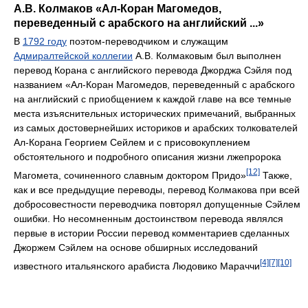
А.В. Колмаков «Ал-Коран Магомедов,
переведенный с арабского на английский ...»
В
1792 году
поэтом-переводчиком и служащим
Адмиралтейской коллегии
А.В. Колмаковым был выполнен
перевод Корана с английского перевода Джорджа Сэйля под
названием «Ал-Коран Магомедов, переведенный с арабского
на английский с приобщением к каждой главе на все темные
места изъяснительных исторических примечаний, выбранных
из самых достовернейших историков и арабских толкователей
Ал-Корана Георгием Сейлем и с присовокуплением
обстоятельного и подробного описания жизни лжепророка
[12]
Магомета, сочиненного славным доктором Придо»
Также,
как и все предыдущие переводы, перевод Колмакова при всей
добросовестности переводчика повторял допущенные Сэйлем
ошибки. Но несомненным достоинством перевода являлся
первые в истории России перевод комментариев сделанных
Джоржем Сэйлем на основе обширных исследований
[4]
[7]
[10]
известного итальянского арабиста Людовико Мараччи