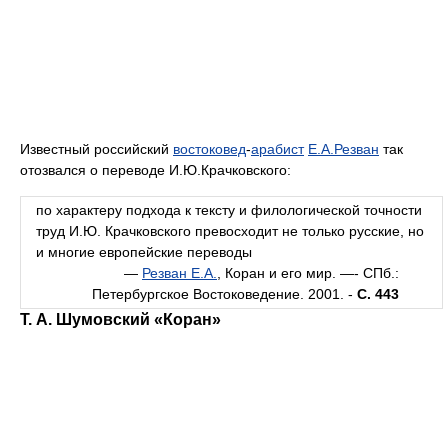
Известный российский
востоковед
-
арабист
Е.А.Резван
так
отозвался о переводе И.Ю.Крачковского:
по характеру подхода к тексту и филологической точности
труд И.Ю. Крачковского превосходит не только русские, но
и многие европейские переводы
—
Резван Е.А.
, Коран и его мир. —- СПб.:
Петербургское Востоковедение. 2001. -
С. 443
Т. А. Шумовский «Коран»