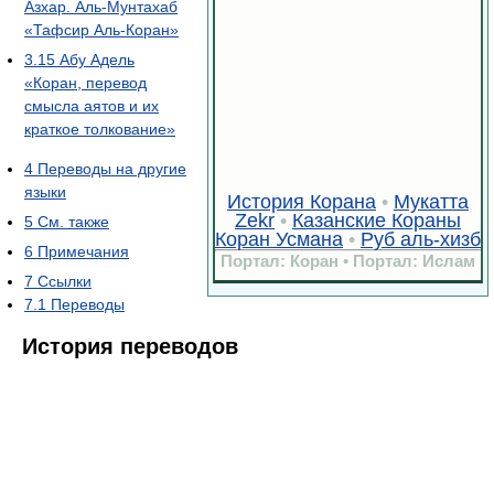
Азхар. Аль-Мунтахаб
«Тафсир Аль-Коран»
3.15
Абу Адель
«Коран, перевод
смысла аятов и их
краткое толкование»
4
Переводы на другие
языки
История Корана
•
Мукатта
Zekr
•
Казанские Кораны
5
См. также
Коран Усмана
•
Руб аль-хизб
6
Примечания
Портал: Коран • Портал: Ислам
7
Ссылки
7.1
Переводы
История переводов