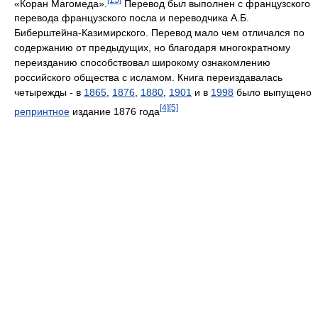
«Коран Магомеда».
Перевод был выполнен с французского
перевода французского посла и переводчика А.Б.
Биберштейна-Казимирского. Перевод мало чем отличался по
содержанию от предыдущих, но благодаря многократному
переизданию способствовал широкому ознакомлению
российского общества с исламом. Книга переиздавалась
четырежды - в
1865
,
1876
,
1880
,
1901
и в
1998
было выпущено
[4]
[5]
репринтное
издание 1876 года