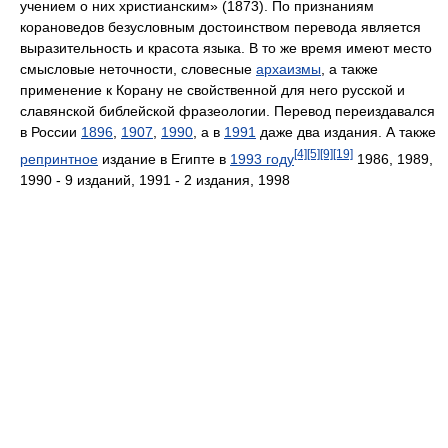
учением о них христианским» (1873). По признаниям
корановедов безусловным достоинством перевода является
выразительность и красота языка. В то же время имеют место
смысловые неточности, словесные
архаизмы
, а также
применение к Корану не свойственной для него русской и
славянской библейской фразеологии. Перевод переиздавался
в России
1896
,
1907
,
1990
, а в
1991
даже два издания. А также
[4]
[5]
[9]
[19]
репринтное
издание в Египте в
1993 году
1986, 1989,
1990 - 9 изданий, 1991 - 2 издания, 1998