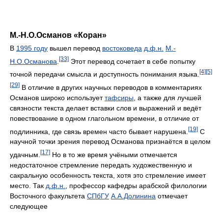
М.-Н.О.Османов «Коран»
В
1995 году
вышел перевод
востоковеда
д.ф.н.
М.-
[33]
Н.О.Османова
.
Этот перевод сочетает в себе попытку
[4]
[5]
точной передачи смысла и доступность понимания языка.
[29]
В отличие в других научных переводов в комментариях
Османов широко использует
тафсиры
, а также для лучшей
связности текста делает вставки слов и выражений и ведёт
повествование в одном глагольном времени, в отличие от
[19]
подлинника, где связь времен часто бывает нарушена.
С
научной точки зрения перевод Османова признаётся в целом
[17]
удачным.
Но в то же время учёными отмечается
недостаточное стремление передать художественную и
сакральную особенность текста, хотя это стремление имеет
место. Так
д.ф.н.
, профессор кафедры арабской филологии
Восточного факультета
СПбГУ
А.А.Долинина
отмечает
следующее