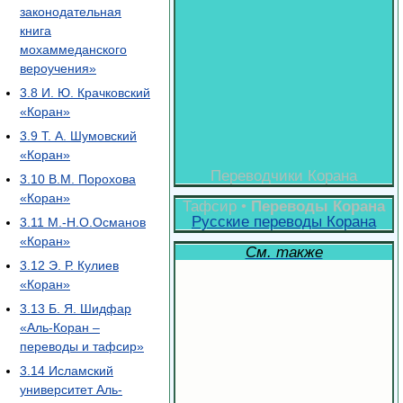
законодательная
книга
мохаммеданского
вероучения»
3.8
И. Ю. Крачковский
«Коран»
3.9
Т. А. Шумовский
«Коран»
Переводчики Корана
3.10
В.М. Порохова
«Коран»
Тафсир •
Переводы Корана
Русские переводы Корана
3.11
М.-Н.О.Османов
«Коран»
См. также
3.12
Э. Р. Кулиев
«Коран»
3.13
Б. Я. Шидфар
«Аль-Коран –
переводы и тафсир»
3.14
Исламский
университет Аль-