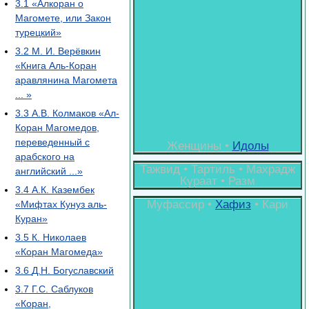
3.1
«Алкоран о
Магомете, или Закон
турецкий»
3.2
М. И. Верёвкин
«Книга Аль-Коран
аравлянина Магомета
... »
3.3
А.В. Колмаков «Ал-
Коран Магомедов,
переведенный с
Женщины •
Идолы
арабского на
Тажвид • Тартиль • Махрадж
английский ...»
Кураат • Разм
3.4
А.К. Казембек
Муфассир •
Хафиз
• Кари
«Мифтах Кунуз аль-
Куран»
3.5
К. Николаев
«Коран Магомеда»
3.6
Д.Н. Богуславский
3.7
Г.С. Саблуков
«Коран,