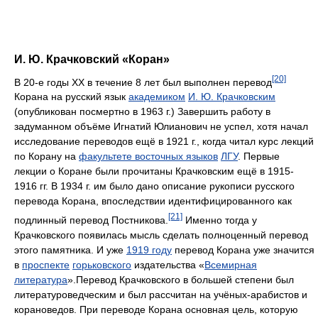
И. Ю. Крачковский «Коран»
[20]
В 20-е годы XX в течение 8 лет был выполнен перевод
Корана на русский язык
академиком
И. Ю. Крачковским
(опубликован посмертно в 1963 г.) Завершить работу в
задуманном объёме Игнатий Юлианович не успел, хотя начал
исследование переводов ещё в 1921 г., когда читал курс лекций
по Корану на
факультете восточных языков
ЛГУ
. Первые
лекции о Коране были прочитаны Крачковским ещё в 1915-
1916 гг. В 1934 г. им было дано описание рукописи русского
перевода Корана, впоследствии идентифицированного как
[21]
подлинный перевод Постникова.
Именно тогда у
Крачковского появилась мысль сделать полноценный перевод
этого памятника. И уже
1919 году
перевод Корана уже значится
в
проспекте
горьковского
издательства «
Всемирная
литература
».Перевод Крачковского в большей степени был
литературоведческим и был рассчитан на учёных-арабистов и
корановедов. При переводе Корана основная цель, которую