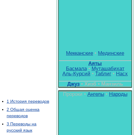
Мекканские
•
Мединские
Аяты
Басмала
•
Муташабихат
Аль-Курсий
•
Таблиг
•
Насх
Джуз
• Хизб • Манзиль
Пророки •
Ангелы
•
Народы
1
История переводов
2
Общая оценка
переводов
3
Переводы на
русский язык