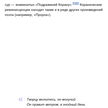
[5]
[9]
сур — знаменитых «Подражаний Корану».
Коранические
реминисценции находят также и в ряде других произведений
поэта (например, «Пророк»).
Творцу молитесь; он могучий:
Он правит ветром; в знойный день