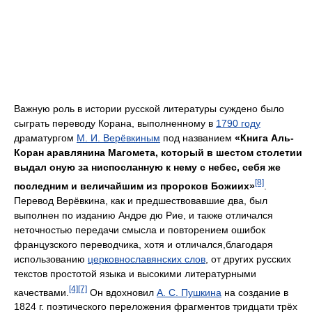
Важную роль в истории русской литературы суждено было
сыграть переводу Корана, выполненному в
1790 году
драматургом
М. И. Верёвкиным
под названием
«Книга Аль-
Коран аравлянина Магомета, который в шестом столетии
выдал оную за ниспосланную к нему с небес, себя же
[8]
последним и величайшим из пророков Божиих»
.
Перевод Верёвкина, как и предшествовавшие два, был
выполнен по изданию Андре дю Рие, и также отличался
неточностью передачи смысла и повторением ошибок
французского переводчика, хотя и отличался,благодаря
использованию
церковнославянских слов
, от других русских
текстов простотой языка и высокими литературными
[4]
[7]
качествами.
Он вдохновил
А. С. Пушкина
на создание в
1824 г. поэтического переложения фрагментов тридцати трёх