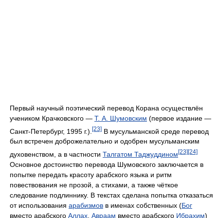
Первый научный поэтический перевод Корана осуществлён
учеником Крачковского —
Т. А. Шумовским
(первое издание —
[23]
Санкт-Петербург, 1995 г.).
В мусульманской среде перевод
был встречен доброжелательно и одобрен мусульманским
[23]
[24]
духовенством, а в частности
Талгатом Таджуддином
Основное достоинство перевода Шумовского заключается в
попытке передать красоту арабского языка и ритм
повествования не прозой, а стихами, а также чёткое
следование подлиннику. В текстах сделана попытка отказаться
от использования
арабизмов
в именах собственных (
Бог
вместо арабского
Аллах
,
Авраам
вместо арабского
Ибрахим
)