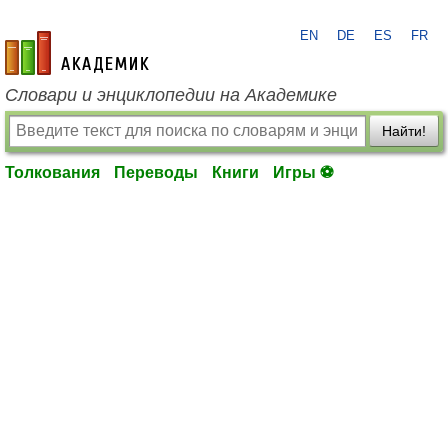
EN
DE
ES
FR
academic.ru
Словари и энциклопедии на Академике
Найти!
Толкования
Переводы
Книги
Игры ⚽