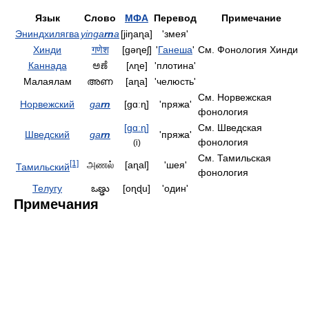
Язык
Слово
МФА
Перевод
Примечание
Эниндхилягва
yinga
rn
a
[jiŋaɳa]
'змея'
Хинди
गणेश
[gəɳeʃ]
'
Ганеша
'
См. Фонология Хинди
Каннада
ಅಣೆ
[ʌɳe]
'плотина'
Малаялам
അണ
[aɳa]
'челюсть'
См. Норвежская
Норвежский
ga
rn
[gɑːɳ]
'пряжа'
фонология
[gɑːɳ]
См. Шведская
Шведский
ga
rn
'пряжа'
фонология
(i)
См. Тамильская
[1]
அணல்
[aɳal]
'шея'
Тамильский
фонология
Телугу
ఒణ్ఢు
[oɳɖu]
'один'
Примечания