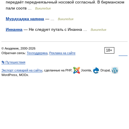
передаёт переднеязычный носовой согласный. В бирманском
пали соотв …
Википедия
Мурдхаджа наянна
— …
Википедия
Иннанна
— Не следует путать с Инанна …
Википедия
© Академик, 2000-2026
18+
Обратная связь:
Техподдержка
,
Реклама на сайте
👣 Путешествия
Экспорт словарей на сайты
, сделанные на PHP,
Joomla,
Drupal,
WordPress, MODx.