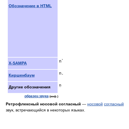
Обозначение в HTML
n`
X-SAMPA
n.
Киршенбаум
ṇ
Другие обозначения
образец звука
(инф.)
Ретрофлексный носовой согласный
—
носовой
согласный
звук, встречающийся в некоторых языках.