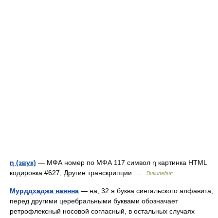
ɳ (звук)
— МФА номер по МФА 117 символ ɳ картинка HTML
кодировка #627; Другие транскрипции …
Википедия
Мурддхаджа наянна
— на, 32 я буква сингальского алфавита,
перед другими церебральными буквами обозначает
ретрофлексный носовой согласный, в остальных случаях